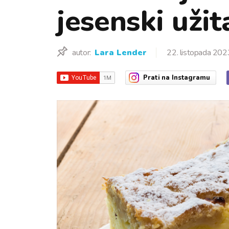
jesenski užit
autor:
Lara Lender
22. listopada 202
Prati
na Instagramu