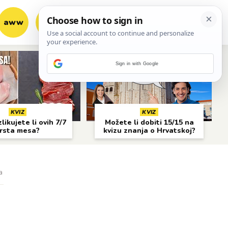
aww
vrh!
woot?!
Sign in with Google
KVIZ
KVIZ
likujete li ovih 7/7
Možete li dobiti 15/15 na
rsta mesa?
kvizu znanja o Hrvatskoj?
a