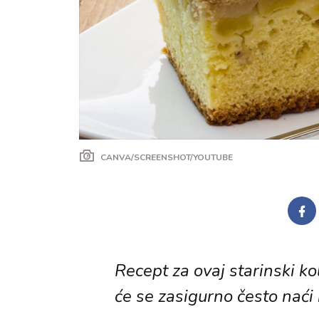
CANVA/SCREENSHOT/YOUTUBE
Recept za ovaj starinski ko
će se zasigurno često nać