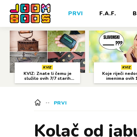
PRVI
F.A.F.
B
KVIZ
KVIZ
KVIZ: Znate li čemu je
Koje riječi nedo
služilo ovih 7/7 starih
imenima ovih 
predmeta?
gradova?
PRVI
Kolač od jab