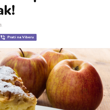
ak!
3.
Prati
na Viberu