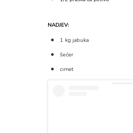
NADJEV:
1 kg jabuka
šećer
cimet