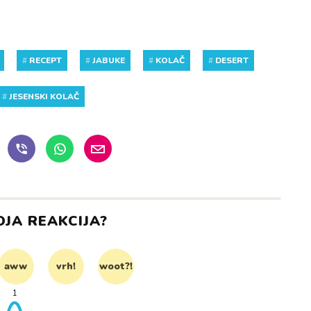
#
RECEPT
#
JABUKE
#
KOLAČ
#
DESERT
#
JESENSKI KOLAČ
OJA REAKCIJA?
aww
vrh!
woot?!
1