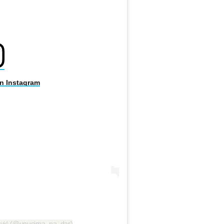
on Instagram
lović (@unucima_na_dar)