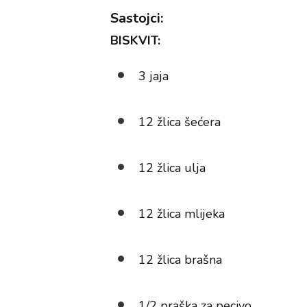
Sastojci:
BISKVIT:
3 jaja
12 žlica šećera
12 žlica ulja
12 žlica mlijeka
12 žlica brašna
1/2 praška za pecivo