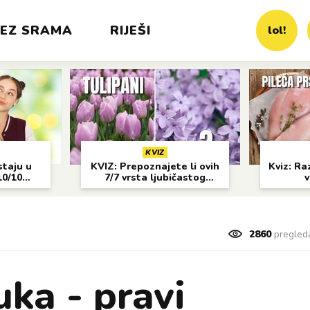
EZ SRAMA
RIJEŠI
lol!
KVIZ
staju u
KVIZ: Prepoznajete li ovih
Kviz: Raz
10/10
7/7 vrsta ljubičastog
v
cvijeća?
2860
pregled
uka - pravi