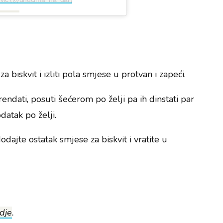
 biskvit i izliti pola smjese u protvan i zapeći.
dati, posuti šećerom po želji pa ih dinstati par
odatak po želji.
dodajte ostatak smjese za biskvit i vratite u
dje
.