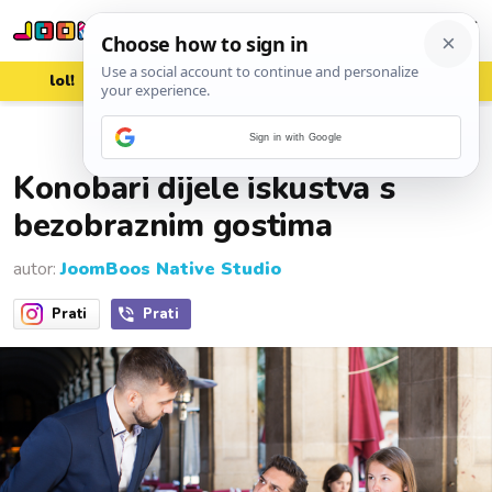
lol!
aww
vrh!
woot?!
Sign in with Google
09. kolovoza 2022.
Konobari dijele iskustva s
bezobraznim gostima
autor:
JoomBoos Native Studio
Prati
Prati