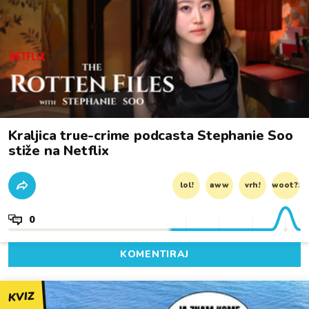
Kraljica true-crime podcasta Stephanie Soo
stiže na Netflix
lol!
aww
vrh!
woot?!
0
KOMENTIRAJ
KVIZ