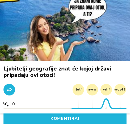
Ljubitelji geografije znat će kojoj državi
pripadaju ovi otoci!
lol!
aww
vrh!
woot?!
0
KOMENTIRAJ