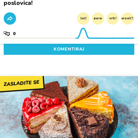
poslovica!
lol!
aww
vrh!
woot?!
0
KOMENTIRAJ
ZASLADITE SE