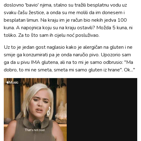
doslovno 'bavio' njima, stalno su tražili besplatnu vodu uz
svaku čašu žestice, a onda su me molili da im donesem i
besplatan limun. Na kraju im je račun bio nekih jedva 100
kuna. A napojnica koju su na kraju ostavili? Možda 5 kuna, ni
toliko. Za to što sam ih cijelu noć posluživao.
Uz to je jedan gost naglasio kako je alergičan na gluten i ne
smije ga konzumirati pa je onda naručio pivo. Upozorio sam
ga da u pivu IMA glutena, ali na to mi je samo odbrusio: "Ma
dobro, to mi ne smeta, smeta mi samo gluten iz hrane". Ok..."