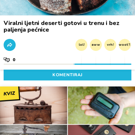
Viralni ljetni deserti gotovi u trenu i bez
paljenja pećnice
lol!
aww
vrh!
woot?!
0
KOMENTIRAJ
KVIZ