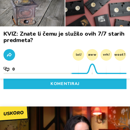
KVIZ: Znate li čemu je služilo ovih 7/7 starih
predmeta?
lol!
aww
vrh!
woot?!
0
KOMENTIRAJ
USKORO