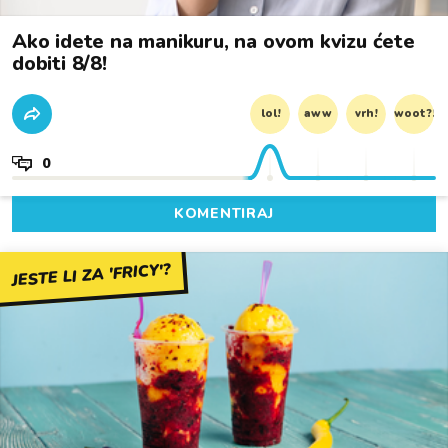
Ako idete na manikuru, na ovom kvizu ćete
dobiti 8/8!
lol!
aww
vrh!
woot?!
0
KOMENTIRAJ
JESTE LI ZA 'FRICY'?