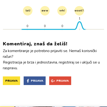
lol!
aww
vrh!
woot?!
1
0
0
0
Komentiraj, znaš da želiš!
Za komentiranje je potrebno prijaviti se. Nemaš korisnički
račun?
Registracija je brza i jednostavna, registriraj se i uključi se u
raspravu.
PRIJAVA
PRIJAVA
PRIJAVA