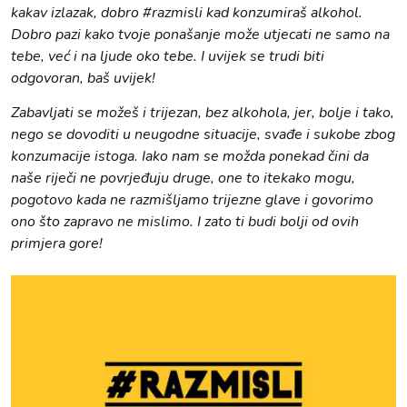
kakav izlazak, dobro #razmisli kad konzumiraš alkohol.
Dobro pazi kako tvoje ponašanje može utjecati ne samo na
tebe, već i na ljude oko tebe. I uvijek se trudi biti
odgovoran, baš uvijek!
Zabavljati se možeš i trijezan, bez alkohola, jer, bolje i tako,
nego se dovoditi u neugodne situacije, svađe i sukobe zbog
konzumacije istoga. Iako nam se možda ponekad čini da
naše riječi ne povrjeđuju druge, one to itekako mogu,
pogotovo kada ne razmišljamo trijezne glave i govorimo
ono što zapravo ne mislimo. I zato ti budi bolji od ovih
primjera gore!