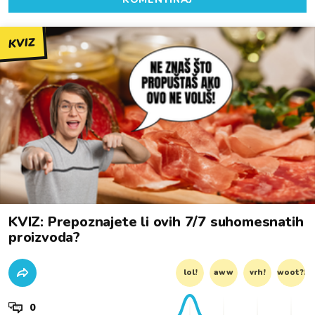
KVIZ
KVIZ: Prepoznajete li ovih 7/7 suhomesnatih
proizvoda?
lol!
aww
vrh!
woot?!
0