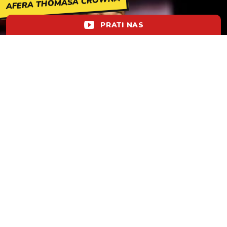
AFERA THOMASA CROWNA
PRATI NAS
Jordanova moderna vizija pljačkaškog klasika
lol!
aww
vrh!
woot?!
0
KOMENTIRAJ