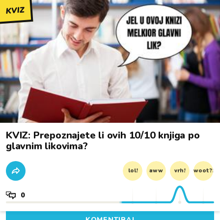
KVIZ
KVIZ: Prepoznajete li ovih 10/10 knjiga po
glavnim likovima?
lol!
aww
vrh!
woot?!
0
KOMENTIRAJ