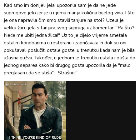
Kad smo im donijeli jela, upozorila sam je da ne jede
suprugovo jelo jer je u njemu manja količina bijelog vina. I što
je ona napravila čim smo stavili tanjure na stol? Uzela je
veliku žlicu jela s tanjura svog supruga uz komentar: "Pa što?
Neće me ubiti jedna žlica!" Uz to je cijelo vrijeme smetala
ostalim konobarima u restoranu i zapričavala ih dok su oni
pokušavali poslužiti ostale goste, u trenutku kada nam je bila
užasna gužva. Također, u jednom je trenutku ustala i otišla do
jednog separea kako bi drugog gosta upozorila da je "malo
preglasan i da se stiša"... Strašno!"