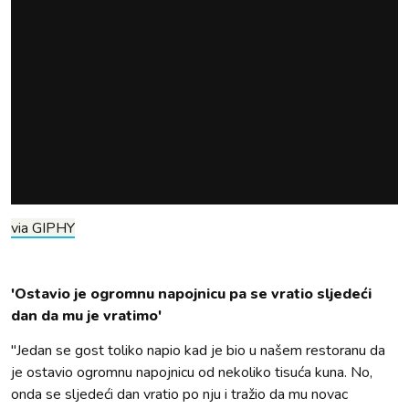
via GIPHY
'Ostavio je ogromnu napojnicu pa se vratio sljedeći
dan da mu je vratimo'
"Jedan se gost toliko napio kad je bio u našem restoranu da
je ostavio ogromnu napojnicu od nekoliko tisuća kuna. No,
onda se sljedeći dan vratio po nju i tražio da mu novac