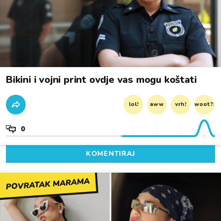
Bikini i vojni print ovdje vas mogu koštati
lol!
aww
vrh!
woot?!
0
KOMENTIRAJ
POVRATAK MARAMA