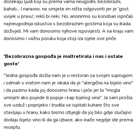
dočekaju ljudi koji su prema vama neugodni, bezobrazni,
bahati... I naravno, ne smijete im ništa odgovoriti jer je 'gost
uvijek u pravu', rekli bi neki. No, anonimno su konobari ispričali
najneugodnija iskustva s bezobraznim gostima koja su ikada
doživjeli. Mi vam donosimo njihove ispovijesti. A na kraju vam
donosimo i važnu poruku koja stoji iza cijele ove priče.
'Bezobrazna gospođa je maltretirala i nas i ostale
goste'
"Jedna gospođa došla nam je u restoran sa svojim suprugom
i odmah s vratom nam je vikala da je "alergična na bijelo vino"
i da pazimo kada joj donosimo hranu i piće jer bi "mogla
umrijeti ako pojede ili popije i kap bijelog vina". Ja sam prošla
sve uzduž i poprijeko i trudila se ispitati kuhare što sve
stavljaju u hranu, kako bismo izbjegli da joj bilo gdje slučajno
dodaju bijelo vino ili da ga izbace, ako inače negdje ide prema
receptu.