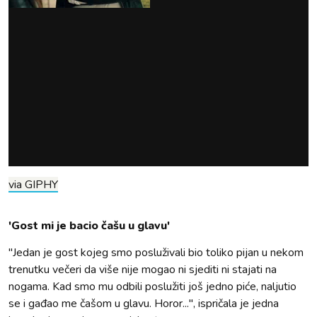
via GIPHY
'Gost mi je bacio čašu u glavu'
"Jedan je gost kojeg smo posluživali bio toliko pijan u nekom
trenutku večeri da više nije mogao ni sjediti ni stajati na
nogama. Kad smo mu odbili poslužiti još jedno piće, naljutio
se i gađao me čašom u glavu. Horor...", ispričala je jedna