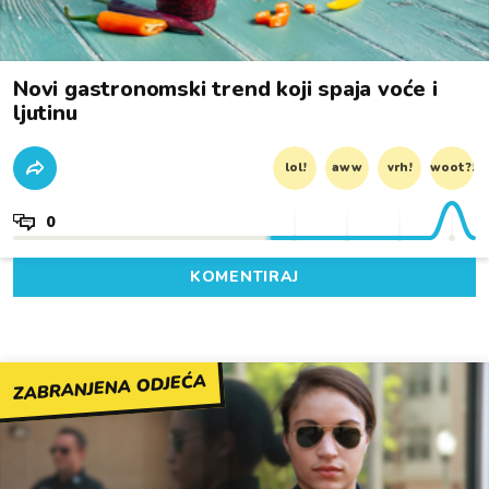
Novi gastronomski trend koji spaja voće i
ljutinu
lol!
aww
vrh!
woot?!
0
KOMENTIRAJ
ZABRANJENA ODJEĆA