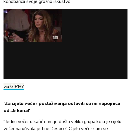
konobarica svoje grozno iskustvo.
via GIPHY
'Za cijelu večer posluživanja ostavili su mi napojnicu
od...5 kuna!'
"Jednu večer u kafić nam je došla velika grupa koja je cijelu
večer naručivala jeftine 'žestice'. Cijelu večer sam se