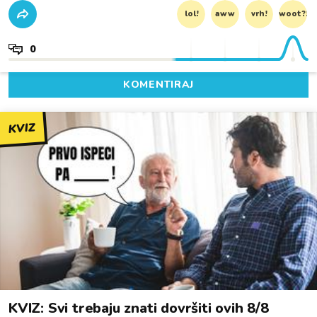
lol!
aww
vrh!
woot?!
0
KOMENTIRAJ
KVIZ
KVIZ: Svi trebaju znati dovršiti ovih 8/8