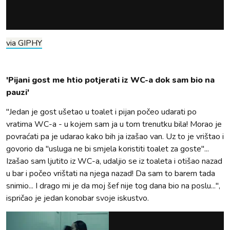
via GIPHY
'Pijani gost me htio potjerati iz WC-a dok sam bio na
pauzi'
"Jedan je gost ušetao u toalet i pijan počeo udarati po
vratima WC-a - u kojem sam ja u tom trenutku bila! Morao je
povraćati pa je udarao kako bih ja izašao van. Uz to je vrištao i
govorio da "usluga ne bi smjela koristiti toalet za goste"...
Izašao sam ljutito iz WC-a, udaljio se iz toaleta i otišao nazad
u bar i počeo vrištati na njega nazad! Da sam to barem tada
snimio... I drago mi je da moj šef nije tog dana bio na poslu...",
ispričao je jedan konobar svoje iskustvo.