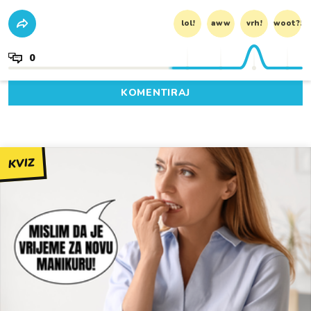
lol!
aww
vrh!
woot?!
0
KOMENTIRAJ
KVIZ