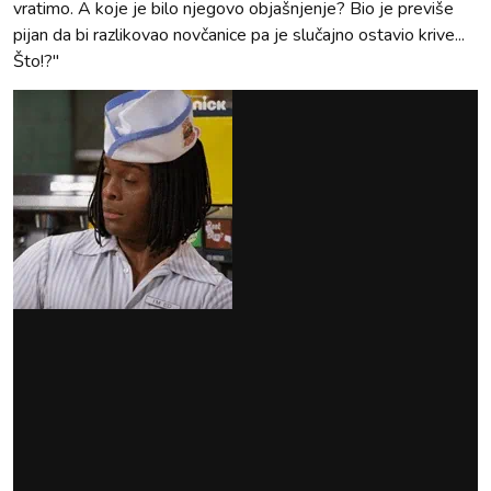
vratimo. A koje je bilo njegovo objašnjenje? Bio je previše
pijan da bi razlikovao novčanice pa je slučajno ostavio krive...
Što!?"