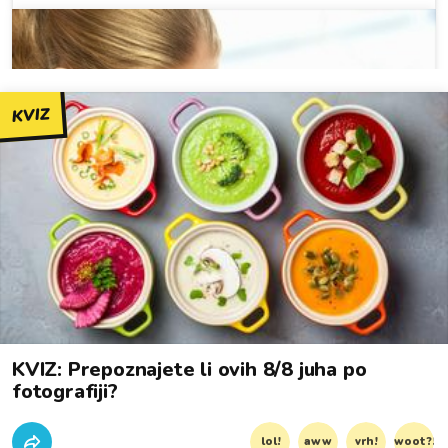
KVIZ
KVIZ: Prepoznajete li ovih 8/8 juha po
fotografiji?
lol!
aww
vrh!
woot?!