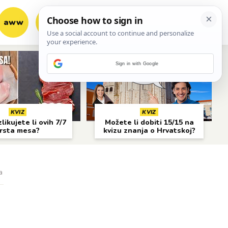
aww
vrh!
woot?!
Sign in with Google
KVIZ
KVIZ
likujete li ovih 7/7
Možete li dobiti 15/15 na
rsta mesa?
kvizu znanja o Hrvatskoj?
a