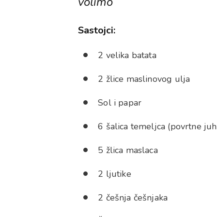
volimo
Sastojci:
2 velika batata
2 žlice maslinovog ulja
Sol i papar
6 šalica temeljca (povrtne juh
5 žlica maslaca
2 ljutike
2 češnja češnjaka