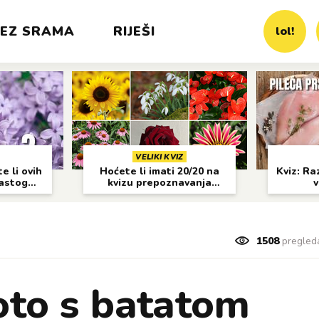
EZ SRAMA
RIJEŠI
lol!
VELIKI KVIZ
e li ovih
Hoćete li imati 20/20 na
Kviz: Raz
častog
kvizu prepoznavanja
v
cvijeća?
1508
pregled
oto s batatom