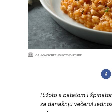
CANVA/SCREENSHOT/YOUTUBE
Rižoto s batatom i špinatom
za današnju večeru! Jednos