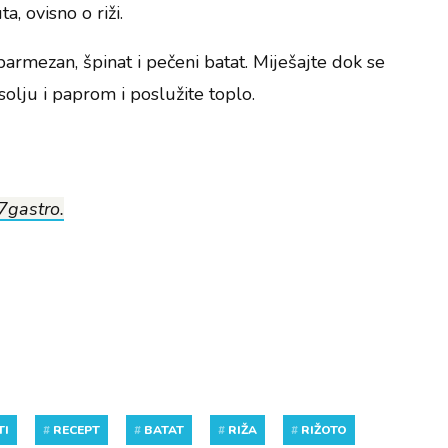
, ovisno o riži.
parmezan, špinat i pečeni batat. Miješajte dok se
 solju i paprom i poslužite toplo.
7gastro.
TI
#
RECEPT
#
BATAT
#
RIŽA
#
RIŽOTO