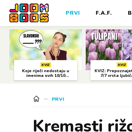
PRVI
F.A.F.
B
KVIZ
KVIZ
Koje riječi nedostaju u
KVIZ: Prepoznajet
imenima ovih 10/10
7/7 vrsta ljubi
gradova?
cvijeća?
PRVI
Kremasti riž