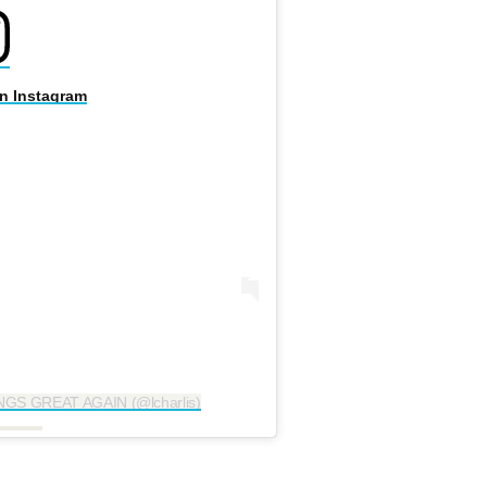
on Instagram
NGS GREAT AGAIN (@lcharlis)