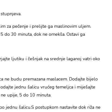
 stupnjeva.
lim za pečenje i prelijte ga maslinovim uljem.
 25 do 30 minuta, dok ne omekša. Ostavi ga
jajte ljutiku i češnjak na srednje laganoj vatri oko
rnca ne budu premazana maslacem. Dodajte bijelo
dodajte jednu šalicu vrućeg temeljca i miješajte
e upije, 5 do 10 minuta.
 po jednu šalicu.S postupkom nastavite dok riža ne