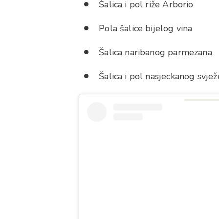
Šalica i pol riže Arborio
Pola šalice bijelog vina
Šalica naribanog parmezana
Šalica i pol nasjeckanog svje