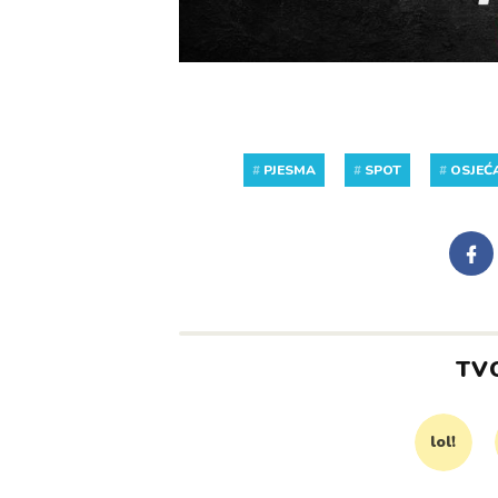
#
PJESMA
#
SPOT
#
OSJEĆA
TV
lol!