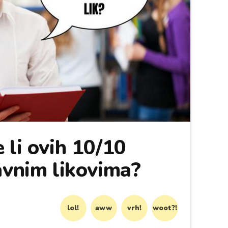
 li ovih 10/10
avnim likovima?
lol!
aww
vrh!
woot?!