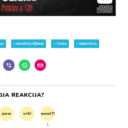
JI
#
RASPOLOŽENJE
#
TUGA
#
NERVOZA
OJA REAKCIJA?
aww
vrh!
woot?!
1