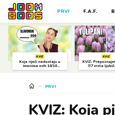
PRVI
F.A.F.
B
KVIZ
KVIZ
Koje riječi nedostaju u
KVIZ: Prepoznajet
imenima ovih 10/10
7/7 vrsta ljubi
gradova?
cvijeća?
PRVI
KVIZ: Koja p