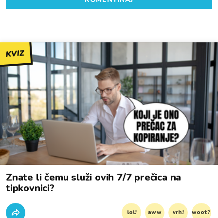
KVIZ
Znate li čemu služi ovih 7/7 prečica na
tipkovnici?
lol!
aww
vrh!
woot?!