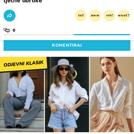
ljetne obroke
lol!
aww
vrh!
woot?!
0
KOMENTIRAJ
ODJEVNI KLASIK