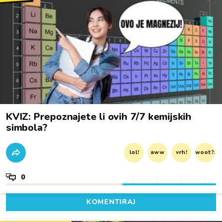
KVIZ: Prepoznajete li ovih 7/7 kemijskih
simbola?
lol!
aww
vrh!
woot?!
0
KOMENTIRAJ