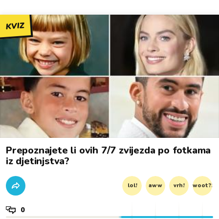
KVIZ
Prepoznajete li ovih 7/7 zvijezda po fotkama
iz djetinjstva?
lol!
aww
vrh!
woot?!
0