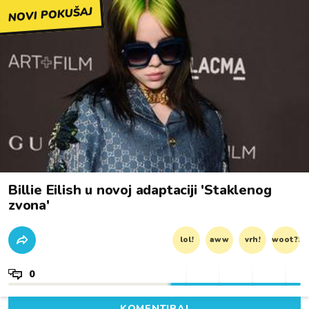
NOVI POKUŠAJ
Billie Eilish u novoj adaptaciji 'Staklenog
zvona'
lol!
aww
vrh!
woot?!
0
KOMENTIRAJ