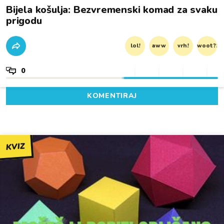
Bijela košulja: Bezvremenski komad za svaku
prigodu
lol!
aww
vrh!
woot?!
0
KOMENTIRAJ
KVIZ