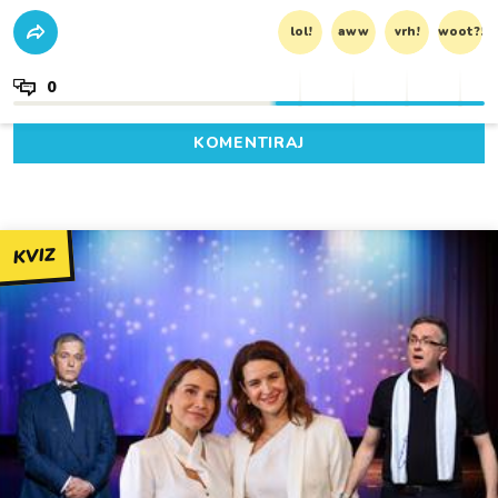
lol!
aww
vrh!
woot?!
0
KOMENTIRAJ
KVIZ