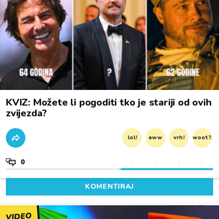
KVIZ: Možete li pogoditi tko je stariji od ovih
zvijezda?
lol!
aww
vrh!
woot?!
0
KOMENTIRAJ
VIDEO