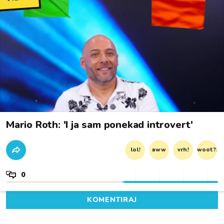
Mario Roth: 'I ja sam ponekad introvert'
lol!
aww
vrh!
woot?!
0
KOMENTIRAJ