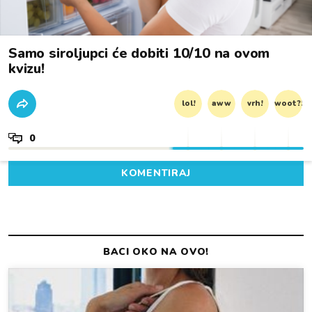
Samo siroljupci će dobiti 10/10 na ovom
kvizu!
lol!
aww
vrh!
woot?!
0
KOMENTIRAJ