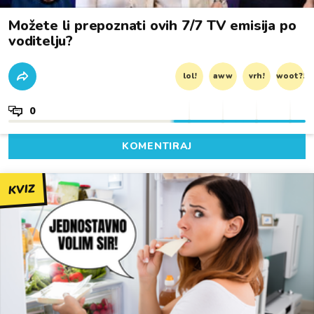
Možete li prepoznati ovih 7/7 TV emisija po
voditelju?
lol!
aww
vrh!
woot?!
0
KOMENTIRAJ
KVIZ