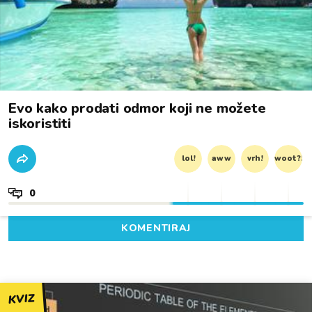
Evo kako prodati odmor koji ne možete
iskoristiti
lol!
aww
vrh!
woot?!
0
KOMENTIRAJ
KVIZ