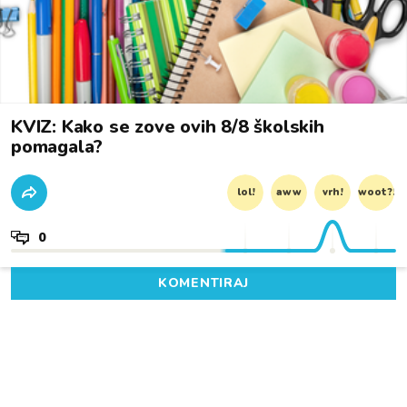
KVIZ: Kako se zove ovih 8/8 školskih
pomagala?
lol!
aww
vrh!
woot?!
0
KOMENTIRAJ