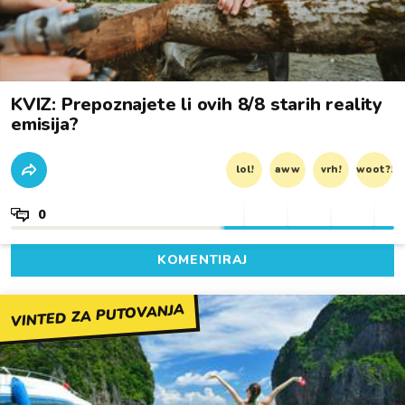
KVIZ: Prepoznajete li ovih 8/8 starih reality
emisija?
lol!
aww
vrh!
woot?!
0
KOMENTIRAJ
VINTED ZA PUTOVANJA