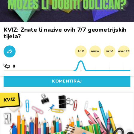
KVIZ: Znate li nazive ovih 7/7 geometrijskih
tijela?
lol!
aww
vrh!
woot?!
0
KOMENTIRAJ
KVIZ