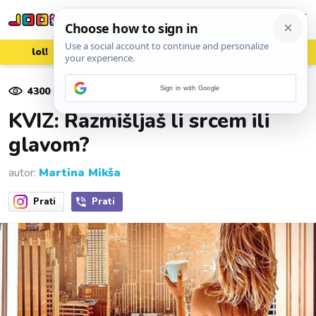
lol!
aww
vrh!
woot?!
4300
pregleda
Sign in with Google
10. travnja 2019.
KVIZ: Razmišljaš li srcem ili
glavom?
autor:
Martina Mikša
Prati
Prati