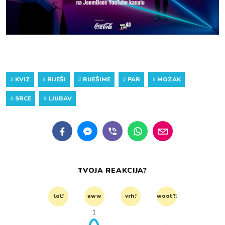
#
KVIZ
#
RIJEŠI
#
RIJEŠIME
#
PAR
#
MOZAK
#
SRCE
#
LJUBAV
TVOJA REAKCIJA?
lol!
aww
vrh!
woot?!
1