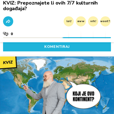
KVIZ: Prepoznajete li ovih 7/7 kulturnih
događaja?
lol!
aww
vrh!
woot?!
0
KOMENTIRAJ
KVIZ