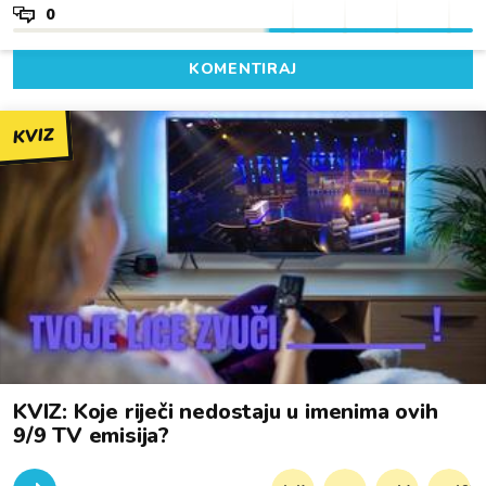
0
KOMENTIRAJ
KVIZ
KVIZ: Koje riječi nedostaju u imenima ovih
9/9 TV emisija?