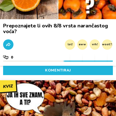
Prepoznajete li ovih 8/8 vrsta narančastog
voća?
lol!
aww
vrh!
woot?!
0
KOMENTIRAJ
KVIZ