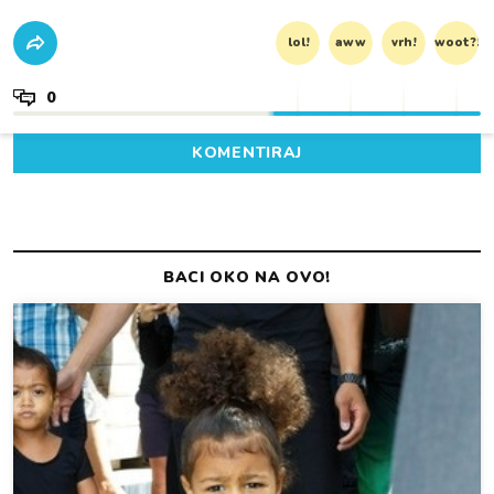
lol!
aww
vrh!
woot?!
0
KOMENTIRAJ