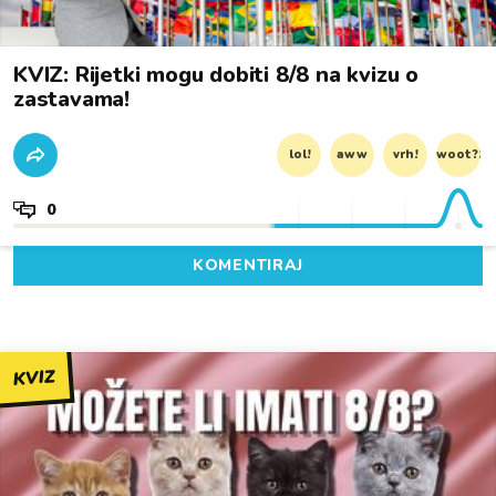
KVIZ: Rijetki mogu dobiti 8/8 na kvizu o
zastavama!
lol!
aww
vrh!
woot?!
0
KOMENTIRAJ
KVIZ