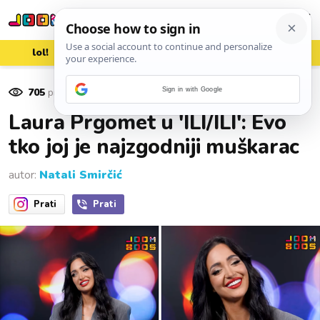
lol!
aww
vrh!
woot?!
705
pregleda
Sign in with Google
09. siječnja 2026.
Laura Prgomet u 'ILI/ILI': Evo
tko joj je najzgodniji muškarac
autor:
Natali Smirčić
Prati
Prati