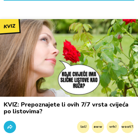
KVIZ
KVIZ: Prepoznajete li ovih 7/7 vrsta cvijeća
po listovima?
lol!
aww
vrh!
woot?!