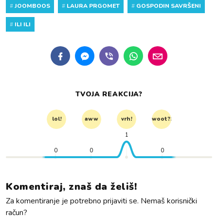
#
JOOMBOOS
#
LAURA PRGOMET
#
GOSPODIN SAVRŠENI
#
ILI ILI
TVOJA REAKCIJA?
lol!
aww
vrh!
woot?!
1
0
0
0
Komentiraj, znaš da želiš!
Za komentiranje je potrebno prijaviti se. Nemaš korisnički
račun?