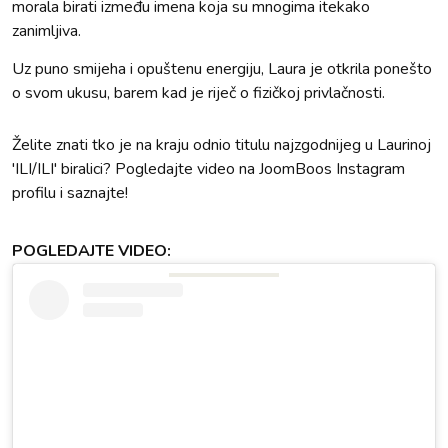
morala birati između imena koja su mnogima itekako
zanimljiva.
Uz puno smijeha i opuštenu energiju, Laura je otkrila ponešto
o svom ukusu, barem kad je riječ o fizičkoj privlačnosti.
Želite znati tko je na kraju odnio titulu najzgodnijeg u Laurinoj
'ILI/ILI' biralici? Pogledajte video na JoomBoos Instagram
profilu i saznajte!
POGLEDAJTE VIDEO: