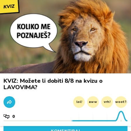
KVIZ
KVIZ: Možete li dobiti 8/8 na kvizu o
LAVOVIMA?
lol!
aww
vrh!
woot?!
0