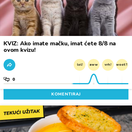
KVIZ: Ako imate mačku, imat ćete 8/8 na
ovom kvizu!
lol!
aww
vrh!
woot?!
0
KOMENTIRAJ
TEKUĆI UŽITAK