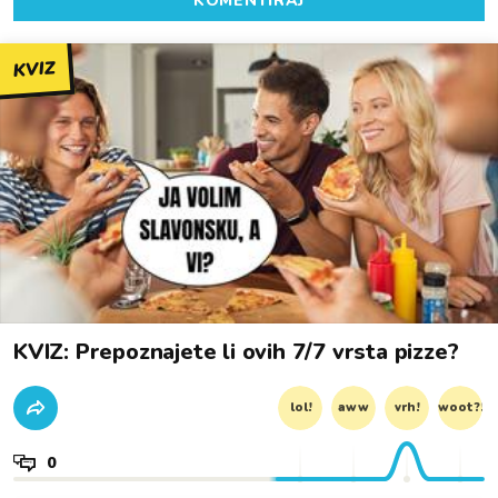
KOMENTIRAJ
KVIZ
KVIZ: Prepoznajete li ovih 7/7 vrsta pizze?
lol!
aww
vrh!
woot?!
0