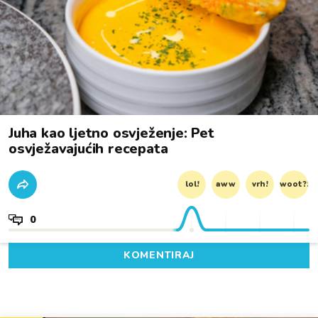
Juha kao ljetno osvježenje: Pet
osvježavajućih recepata
lol!
aww
vrh!
woot?!
0
KOMENTIRAJ