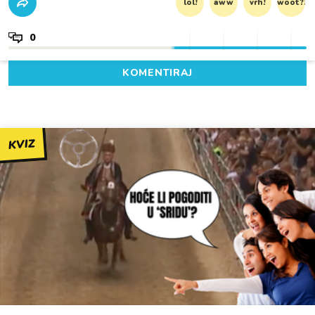
lol!
aww
vrh!
woot?!
0
KOMENTIRAJ
KVIZ