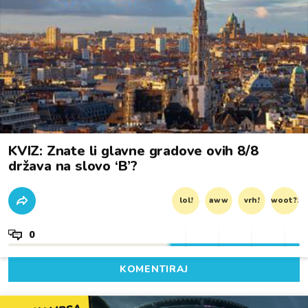
KVIZ: Znate li glavne gradove ovih 8/8
država na slovo ‘B’?
lol!
aww
vrh!
woot?!
0
KOMENTIRAJ