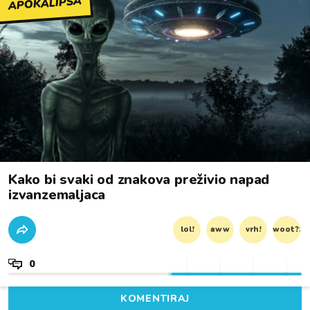
APOKALIPSA
Kako bi svaki od znakova preživio napad
izvanzemaljaca
lol!
aww
vrh!
woot?!
0
KOMENTIRAJ