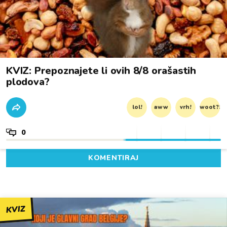
KVIZ: Prepoznajete li ovih 8/8 orašastih
plodova?
lol!
aww
vrh!
woot?!
0
KOMENTIRAJ
KVIZ