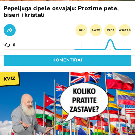
Pepeljuga cipele osvajaju: Prozirne pete,
biseri i kristali
lol!
aww
vrh!
woot?!
0
KOMENTIRAJ
KVIZ