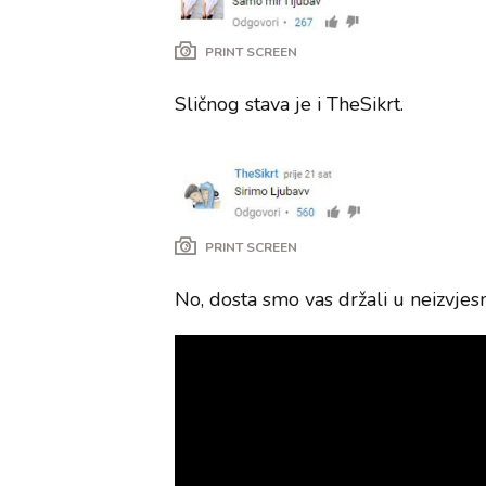
PRINT SCREEN
Sličnog stava je i TheSikrt.
PRINT SCREEN
No, dosta smo vas držali u neizvjesno