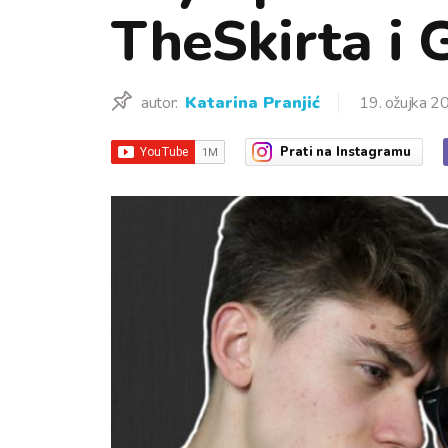
TheSkirta i G
autor:
Katarina Pranjić
19. ožujka 2
Prati
na Instagramu