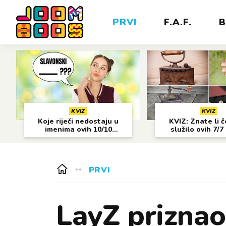
PRVI
F.A.F.
B
KVIZ
KVIZ
Koje riječi nedostaju u
KVIZ: Znate li 
imenima ovih 10/10
služilo ovih 7/7
gradova?
predmeta
PRVI
LayZ priznao