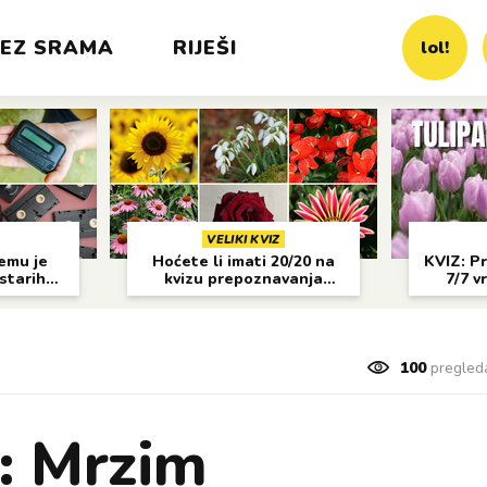
EZ SRAMA
RIJEŠI
lol!
VELIKI KVIZ
čemu je
Hoćete li imati 20/20 na
KVIZ: Pr
 starih
kvizu prepoznavanja
7/7 v
?
cvijeća?
100
pregled
: Mrzim