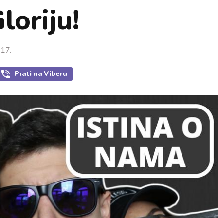
loriju!
017.
Prati
na Viberu