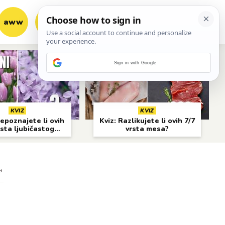
aww
vrh!
woot?!
Sign in with Google
KVIZ
KVIZ
epoznajete li ovih
Kviz: Razlikujete li ovih 7/7
rsta ljubičastog
vrsta mesa?
cvijeća?
a