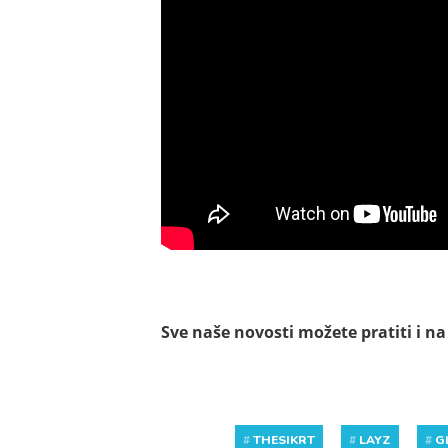
Sve naše novosti možete pratiti i n
#
THESIKRT
#
LAYZ
#
G