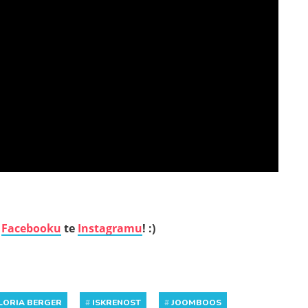
a
Facebooku
te
Instagramu
! :)
LORIA BERGER
#
ISKRENOST
#
JOOMBOOS