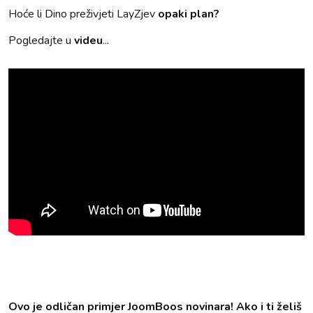
Hoće li Dino preživjeti LayZjev
opaki plan?
Pogledajte u
videu
...
Ovo je odličan primjer JoomBoos novinara! Ako i ti želiš