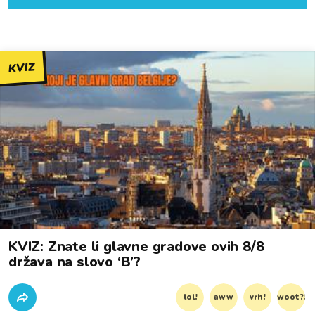
KVIZ
KVIZ: Znate li glavne gradove ovih 8/8
država na slovo ‘B’?
lol!
aww
vrh!
woot?!