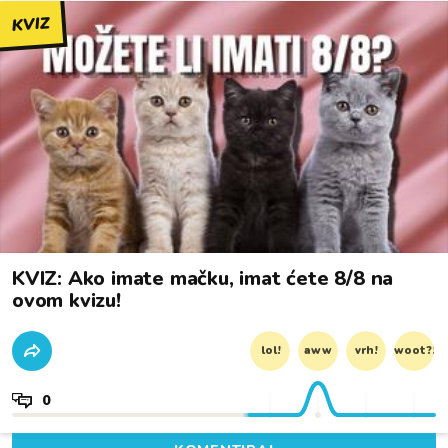
KVIZ
KVIZ: Ako imate mačku, imat ćete 8/8 na
ovom kvizu!
lol!
aww
vrh!
woot?!
0