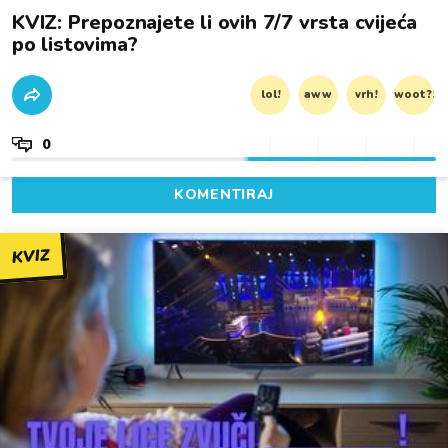
KVIZ: Prepoznajete li ovih 7/7 vrsta cvijeća
po listovima?
lol!
aww
vrh!
woot?!
0
KOMENTIRAJ
KVIZ