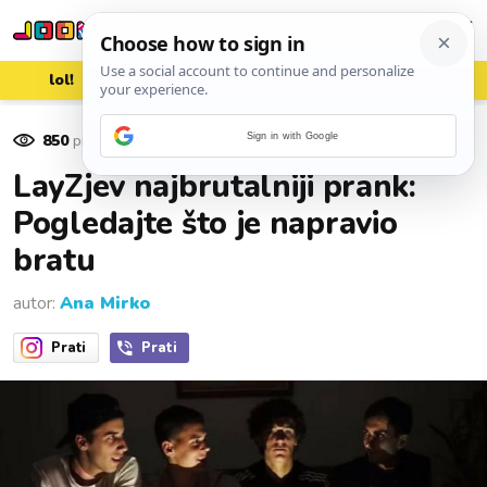
lol!
aww
vrh!
woot?!
850
pregleda
Sign in with Google
07. kolovoza 2017.
LayZjev najbrutalniji prank:
Pogledajte što je napravio
bratu
autor:
Ana Mirko
Prati
Prati