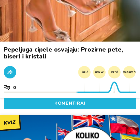
Pepeljuga cipele osvajaju: Prozirne pete,
biseri i kristali
lol!
aww
vrh!
woot?!
0
KOMENTIRAJ
KVIZ