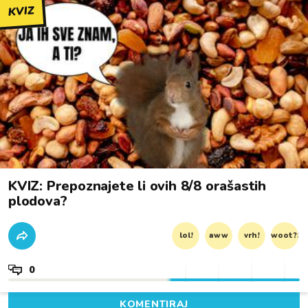
KVIZ
KVIZ: Prepoznajete li ovih 8/8 orašastih
plodova?
lol!
aww
vrh!
woot?!
0
KOMENTIRAJ