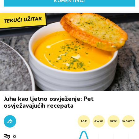
KOMENTIRAJ
TEKUĆI UŽITAK
Juha kao ljetno osvježenje: Pet
osvježavajućih recepata
lol!
aww
vrh!
woot?!
0