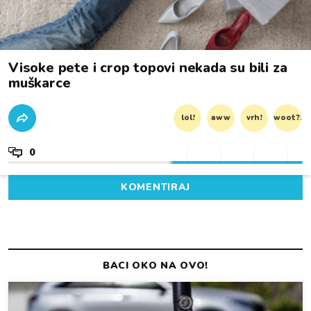
Visoke pete i crop topovi nekada su bili za
muškarce
lol!
aww
vrh!
woot?!
0
KOMENTIRAJ