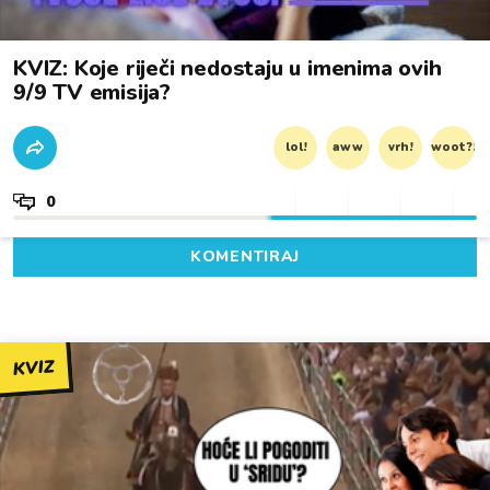
KVIZ: Koje riječi nedostaju u imenima ovih
9/9 TV emisija?
lol!
aww
vrh!
woot?!
0
KOMENTIRAJ
KVIZ