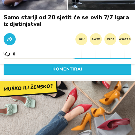
Samo stariji od 20 sjetit će se ovih 7/7 igara
iz djetinjstva!
lol!
aww
vrh!
woot?!
0
KOMENTIRAJ
MUŠKO ILI ŽENSKO?