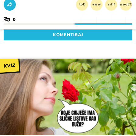
lol!
aww
vrh!
woot?!
0
KOMENTIRAJ
KVIZ