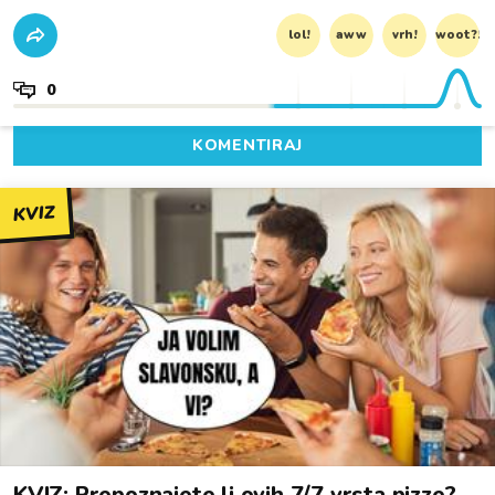
lol!
aww
vrh!
woot?!
0
KOMENTIRAJ
KVIZ
KVIZ: Prepoznajete li ovih 7/7 vrsta pizze?