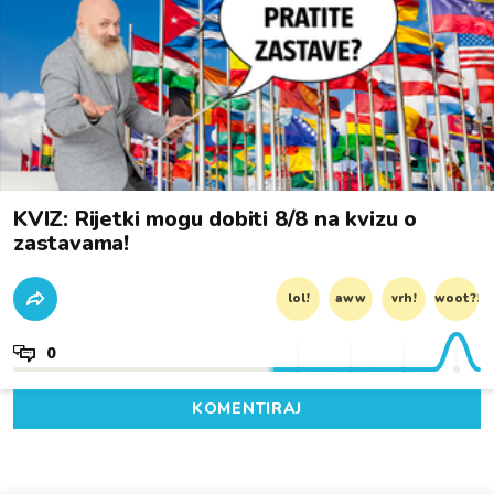
KVIZ: Rijetki mogu dobiti 8/8 na kvizu o
zastavama!
lol!
aww
vrh!
woot?!
0
KOMENTIRAJ