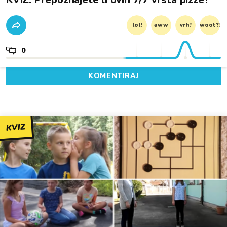
lol!
aww
vrh!
woot?!
0
KOMENTIRAJ
KVIZ