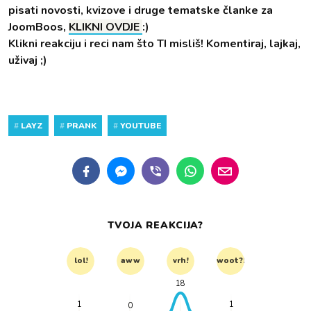
pisati novosti, kvizove i druge tematske članke za
JoomBoos,
KLIKNI OVDJE
:)
Klikni reakciju i reci nam što TI misliš! Komentiraj, lajkaj,
uživaj ;)
#
LAYZ
#
PRANK
#
YOUTUBE
TVOJA REAKCIJA?
lol!
aww
vrh!
woot?!
18
1
1
0