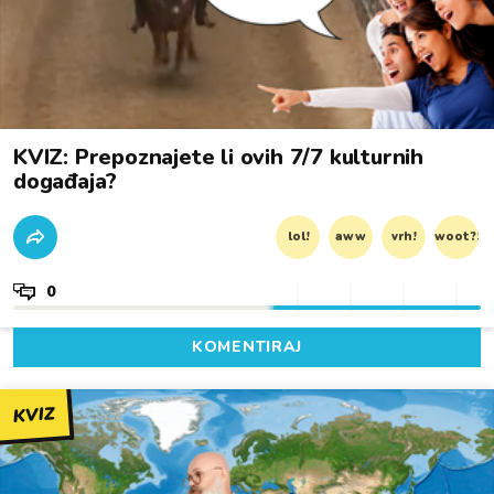
KVIZ: Prepoznajete li ovih 7/7 kulturnih
događaja?
lol!
aww
vrh!
woot?!
0
KOMENTIRAJ
KVIZ