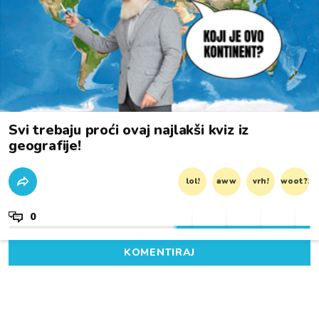
Svi trebaju proći ovaj najlakši kviz iz
geografije!
lol!
aww
vrh!
woot?!
0
KOMENTIRAJ