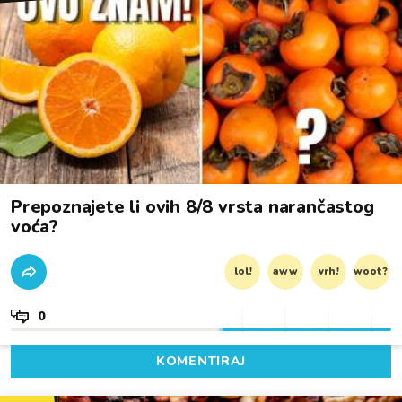
Prepoznajete li ovih 8/8 vrsta narančastog
voća?
lol!
aww
vrh!
woot?!
0
KOMENTIRAJ