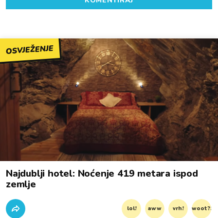
KOMENTIRAJ
OSVJEŽENJE
Najdublji hotel: Noćenje 419 metara ispod
zemlje
lol!
aww
vrh!
woot?!