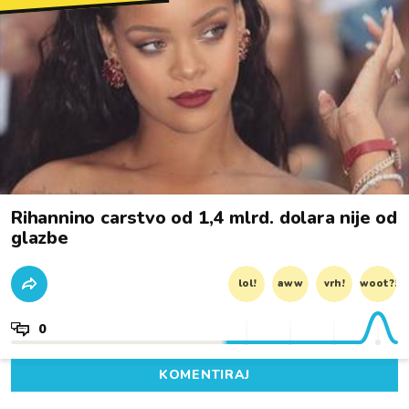
Rihannino carstvo od 1,4 mlrd. dolara nije od
glazbe
lol!
aww
vrh!
woot?!
0
KOMENTIRAJ