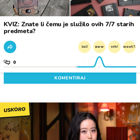
KVIZ: Znate li čemu je služilo ovih 7/7 starih
predmeta?
lol!
aww
vrh!
woot?!
0
KOMENTIRAJ
USKORO