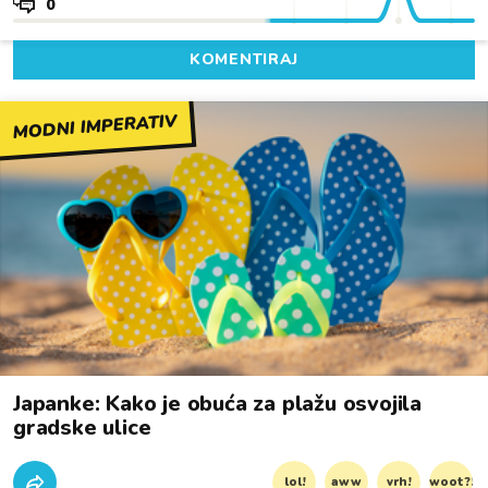
0
KOMENTIRAJ
MODNI IMPERATIV
Japanke: Kako je obuća za plažu osvojila
gradske ulice
lol!
aww
vrh!
woot?!