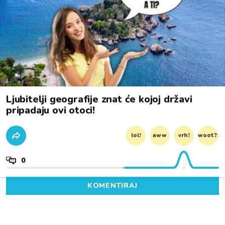
Ljubitelji geografije znat će kojoj državi
pripadaju ovi otoci!
lol!
aww
vrh!
woot?!
0
KOMENTIRAJ