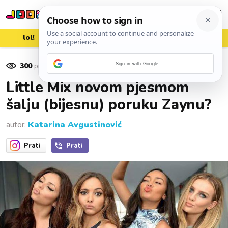
lol!
aww
vrh!
woot?!
300
pregleda
Sign in with Google
07. rujna 2015.
Little Mix novom pjesmom
šalju (bijesnu) poruku Zaynu?
autor:
Katarina Avgustinović
Prati
Prati