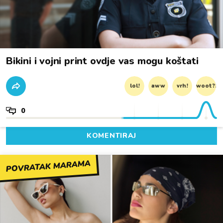
Bikini i vojni print ovdje vas mogu koštati
lol!
aww
vrh!
woot?!
0
KOMENTIRAJ
POVRATAK MARAMA