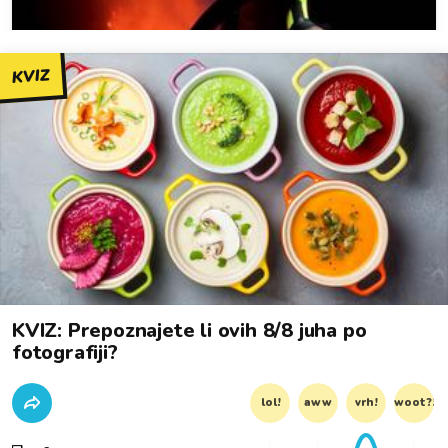
KVIZ
KVIZ: Prepoznajete li ovih 8/8 juha po
fotografiji?
lol!
aww
vrh!
woot?!