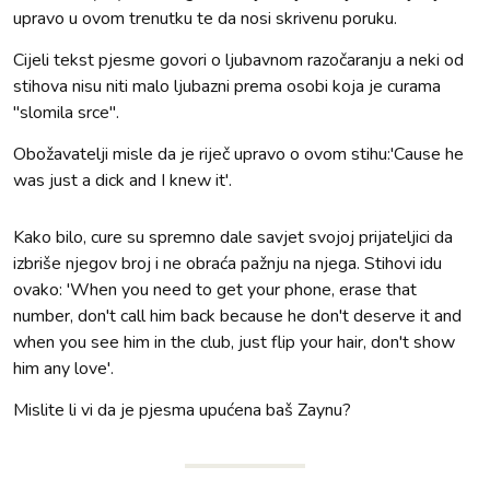
upravo u ovom trenutku te da nosi skrivenu poruku.
Cijeli tekst pjesme govori o ljubavnom razočaranju a neki od
stihova nisu niti malo ljubazni prema osobi koja je curama
"slomila srce".
Obožavatelji misle da je riječ upravo o ovom stihu:'Cause he
was just a dick and I knew it'.
Kako bilo, cure su spremno dale savjet svojoj prijateljici da
izbriše njegov broj i ne obraća pažnju na njega. Stihovi idu
ovako: 'When you need to get your phone, erase that
number, don't call him back because he don't deserve it and
when you see him in the club, just flip your hair, don't show
him any love'.
Mislite li vi da je pjesma upućena baš Zaynu?