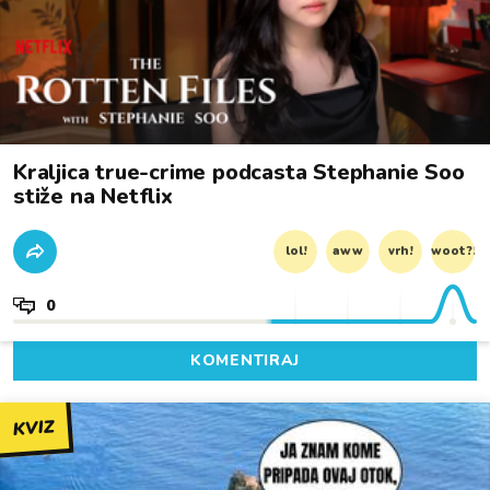
Kraljica true-crime podcasta Stephanie Soo
stiže na Netflix
lol!
aww
vrh!
woot?!
0
KOMENTIRAJ
KVIZ