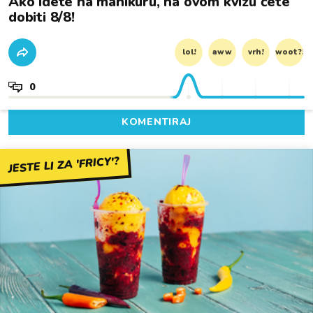
Ako idete na manikuru, na ovom kvizu ćete
dobiti 8/8!
lol!
aww
vrh!
woot?!
0
KOMENTIRAJ
JESTE LI ZA 'FRICY'?