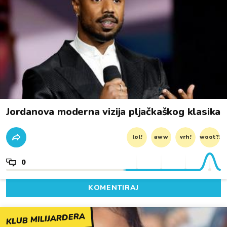
Jordanova moderna vizija pljačkaškog klasika
lol!
aww
vrh!
woot?!
0
KOMENTIRAJ
KLUB MILIJARDERA