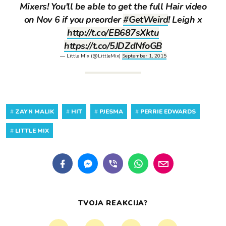
Mixers! You'll be able to get the full Hair video
on Nov 6 if you preorder
#GetWeird
! Leigh x
http://t.co/EB687sXktu
https://t.co/5JDZdNfoGB
— Little Mix (@LittleMix)
September 1, 2015
#
ZAYN MALIK
#
HIT
#
PJESMA
#
PERRIE EDWARDS
#
LITTLE MIX
TVOJA REAKCIJA?