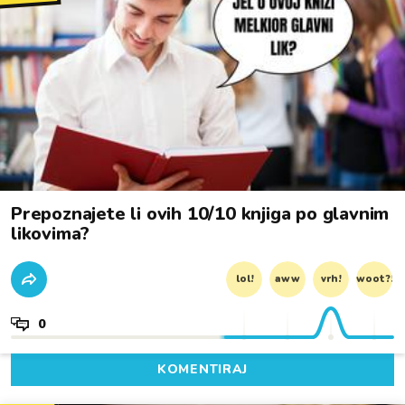
Prepoznajete li ovih 10/10 knjiga po glavnim
likovima?
lol!
aww
vrh!
woot?!
0
KOMENTIRAJ