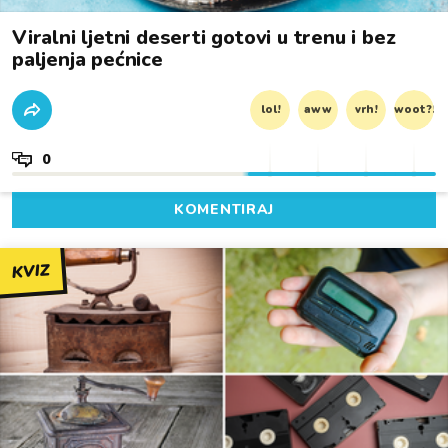
Viralni ljetni deserti gotovi u trenu i bez
paljenja pećnice
lol!
aww
vrh!
woot?!
0
KOMENTIRAJ
KVIZ