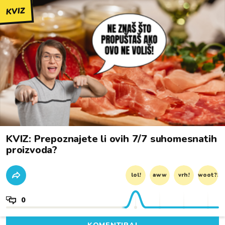
KVIZ
KVIZ: Prepoznajete li ovih 7/7 suhomesnatih
proizvoda?
lol!
aww
vrh!
woot?!
0