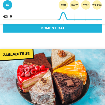
lol!
aww
vrh!
woot?!
0
KOMENTIRAJ
ZASLADITE SE