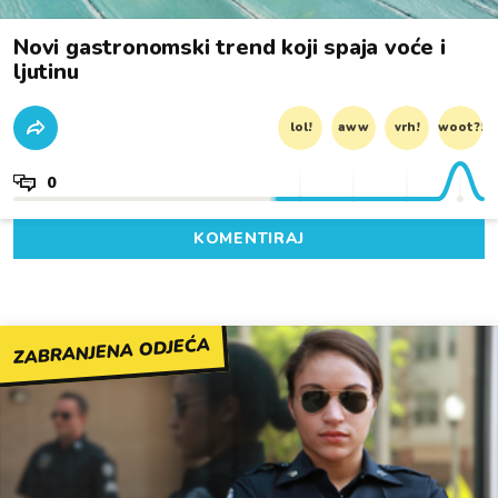
Novi gastronomski trend koji spaja voće i
ljutinu
lol!
aww
vrh!
woot?!
0
KOMENTIRAJ
ZABRANJENA ODJEĆA