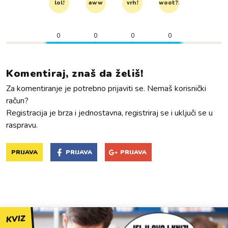
lol!
aww
vrh!
woot?!
0
0
0
0
Komentiraj, znaš da želiš!
Za komentiranje je potrebno prijaviti se. Nemaš korisnički
račun?
Registracija je brza i jednostavna, registriraj se i uključi se u
raspravu.
PRIJAVA
PRIJAVA
PRIJAVA
KVIZ