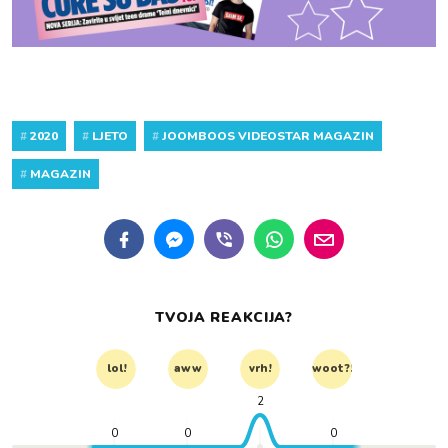
#
2020
#
LJETO
#
JOOMBOOS VIDEOSTAR MAGAZIN
#
MAGAZIN
TVOJA REAKCIJA?
lol!
aww
vrh!
woot?!
2
0
0
0