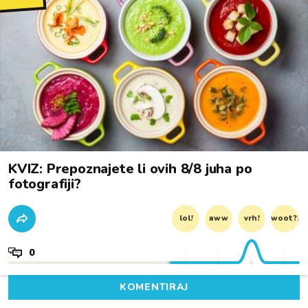
KVIZ: Prepoznajete li ovih 8/8 juha po
fotografiji?
lol!
aww
vrh!
woot?!
0
KOMENTIRAJ