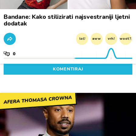
Bandane: Kako stilizirati najsvestraniji ljetni
dodatak
lol!
aww
vrh!
woot?!
0
KOMENTIRAJ
AFERA THOMASA CROWNA