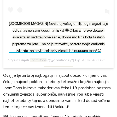
[JOOMBOOS MAGAZIN] Novi broj vašeg omiljenog magazina je
od danas na svim kioscima Tiska! 🤩 Otkrivamo sve detalje i
ekskluzivan sadržaj nove serije, donosimo ti najbolje fashion
pripreme za ljeto + najbolje tetovaže, postere tvojih omiljenih
zvijezda, najnovije celebrity vijesti i još puuuuno toga! 😍
Objavu dijeli
JoomBoos
(@joomboosyt)
Lip 26, 2020 u 12:24 PDT
Ovaj je ljetni broj najbogatiji i najcool dosad - u njemu vas
čekaju najcool pokloni, celebrity tetovaže i knjižica najboljih
JoomBoos kvizova, također vas čeka i 19 predobrih postera
omiljenih zvijezda, super priče, najvažnije YouTube vijesti i
najhot celebrity tajne, a donosimo vam i nikad dosad viđene
teme koje će vas iznenaditi i šokirati!
Pitali smo vas, JoomBoos fanove, što mislite o prekidu