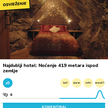
OSVJEŽENJE
Najdublji hotel: Noćenje 419 metara ispod
zemlje
lol!
aww
vrh!
woot?!
0
KOMENTIRAJ