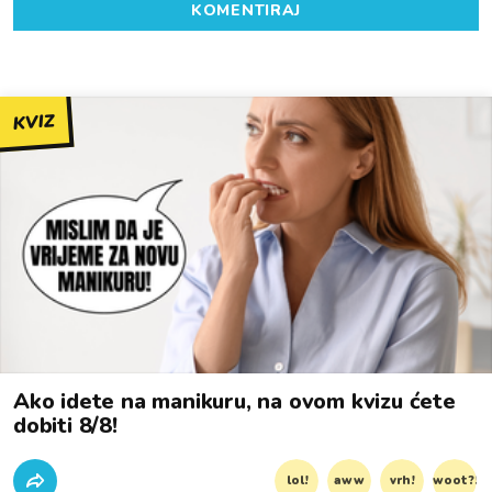
KOMENTIRAJ
KVIZ
Ako idete na manikuru, na ovom kvizu ćete
dobiti 8/8!
lol!
aww
vrh!
woot?!