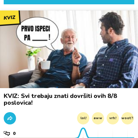
KVIZ
KVIZ: Svi trebaju znati dovršiti ovih 8/8
poslovica!
lol!
aww
vrh!
woot?!
0