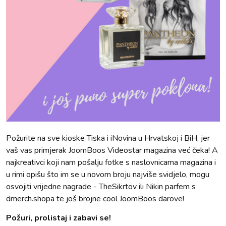
Požurite na sve kioske Tiska i iNovina u Hrvatskoj i BiH, jer
vaš vas primjerak JoomBoos Videostar magazina već čeka! A
najkreativci koji nam pošalju fotke s naslovnicama magazina i
u rimi opišu što im se u novom broju najviše svidjelo, mogu
osvojiti vrijedne nagrade - TheSikrtov ili Nikin parfem s
dmerch.shopa te još brojne cool JoomBoos darove!
Požuri, prolistaj i zabavi se!