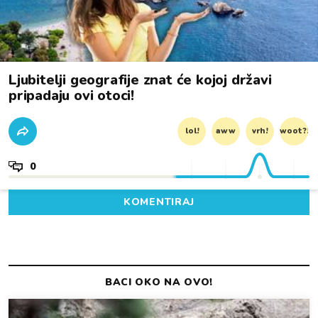
Ljubitelji geografije znat će kojoj državi
pripadaju ovi otoci!
lol!
aww
vrh!
woot?!
0
KOMENTIRAJ