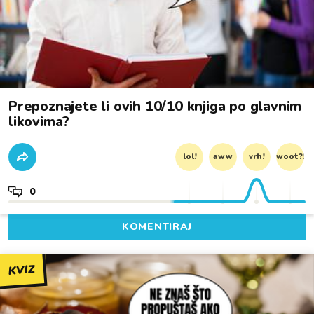
Prepoznajete li ovih 10/10 knjiga po glavnim
likovima?
lol!
aww
vrh!
woot?!
0
KOMENTIRAJ
KVIZ