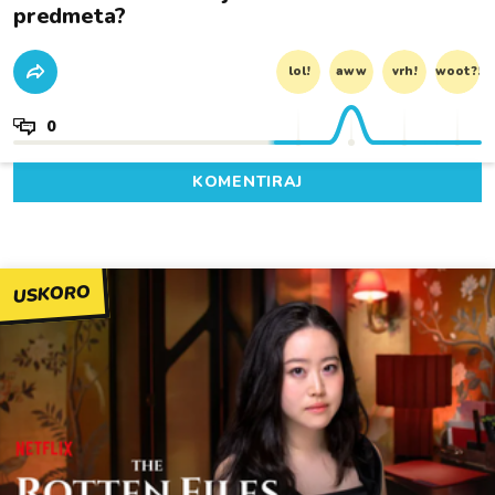
predmeta?
lol!
aww
vrh!
woot?!
0
KOMENTIRAJ
USKORO