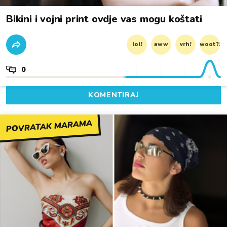
Bikini i vojni print ovdje vas mogu koštati
lol!
aww
vrh!
woot?!
0
KOMENTIRAJ
POVRATAK MARAMA