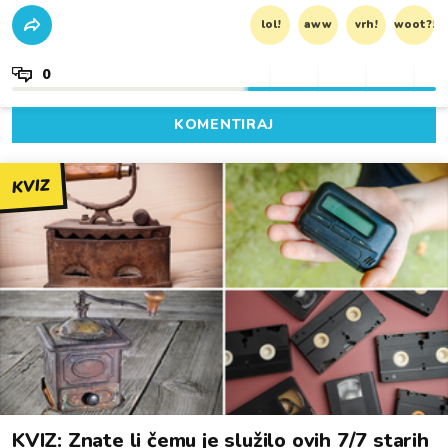
lol!
aww
vrh!
woot?!
0
KOMENTIRAJ
KVIZ
KVIZ: Znate li čemu je služilo ovih 7/7 starih