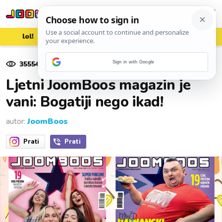
lol!
aww
vrh!
woot?!
35554
pregleda
Sign in with Google
26. lipnja 2020.
Ljetni JoomBoos magazin je
vani: Bogatiji nego ikad!
autor:
JoomBoos
Prati
Prati