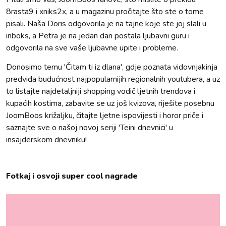
8rasta9 i xniks2x, a u magazinu pročitajte što ste o tome
pisali. Naša Doris odgovorila je na tajne koje ste joj slali u
inboks, a Petra je na jedan dan postala ljubavni guru i
odgovorila na sve vaše ljubavne upite i probleme.
Donosimo temu 'Čitam ti iz dlana', gdje poznata vidovnjakinja
predviđa budućnost najpopularnijih regionalnih youtubera, a uz
to listajte najdetaljniji shopping vodič ljetnih trendova i
kupaćih kostima, zabavite se uz još kvizova, riješite posebnu
JoomBoos križaljku, čitajte ljetne ispovijesti i horor priče i
saznajte sve o našoj novoj seriji 'Teini dnevnici' u
insajderskom dnevniku!
Fotkaj i osvoji super cool nagrade