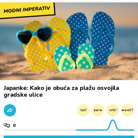
MODNI IMPERATIV
Japanke: Kako je obuća za plažu osvojila
gradske ulice
lol!
aww
vrh!
woot?!
0