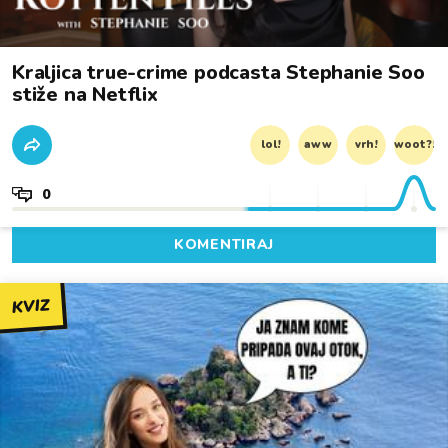
Kraljica true-crime podcasta Stephanie Soo
stiže na Netflix
lol!
aww
vrh!
woot?!
0
KOMENTIRAJ
KVIZ