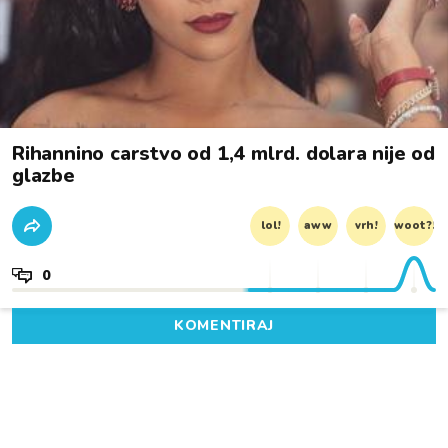
Rihannino carstvo od 1,4 mlrd. dolara nije od
glazbe
lol!
aww
vrh!
woot?!
0
KOMENTIRAJ