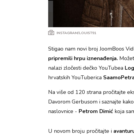
INSTAGRAM/LOUIST91
Stigao nam novi broj JoomBoos Vid
pripremili hrpu iznenađenja.
Možet
nalazi zločesti dečko YouTubea
Log
hrvatskih YouTuberica
SaamoPetr
Na više od 120 strana pročitajte e
Davorom Gerbusom i saznajte kako se
naslovnice -
Petrom Dimić
koja sa
U novom broju pročitajte i
avanturu