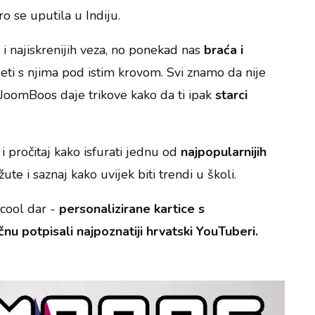
ro se uputila u Indiju.
 i najiskrenijih veza, no ponekad nas
braća i
eti s njima pod istim krovom. Svi znamo da nije
li JoomBoos daje trikove kako da ti ipak
starci
 pročitaj kako isfurati jednu od
najpopularnijih
 žute i saznaj kako uvijek biti trendi u školi.
 cool dar -
personalizirane kartice s
nu potpisali najpoznatiji hrvatski YouTuberi.