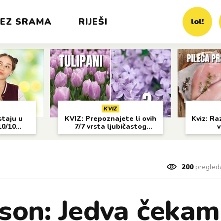
EZ SRAMA
RIJEŠI
lol!
KVIZ
staju u
KVIZ: Prepoznajete li ovih
Kviz: Raz
10/10
7/7 vrsta ljubičastog
v
cvijeća?
200
pregled
son: Jedva čekam