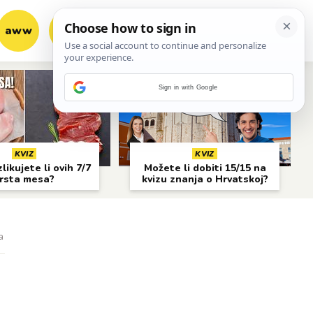
aww
vrh!
woot?!
Sign in with Google
KVIZ
KVIZ
likujete li ovih 7/7
Možete li dobiti 15/15 na
rsta mesa?
kvizu znanja o Hrvatskoj?
a