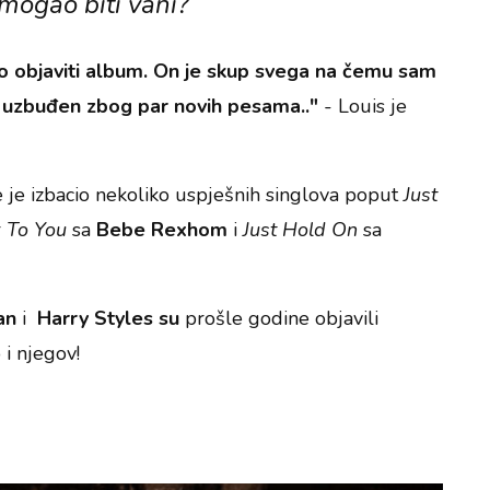
mogao biti vani?
 objaviti album. On je skup svega na čemu sam
m uzbuđen zbog par novih pesama.."
- Louis je
te je izbacio nekoliko uspješnih singlova poput
Just
 To You
sa
Bebe Rexhom
i
Just Hold On
sa
ran
i
Harry Styles su
prošle godine objavili
i njegov!