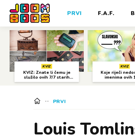
PRVI
F.A.F.
B
KVIZ
KVIZ
KVIZ: Znate li čemu je
Koje riječi nedo
služilo ovih 7/7 starih
imenima ovih 
predmeta?
gradova?
PRVI
Louis Tomlin