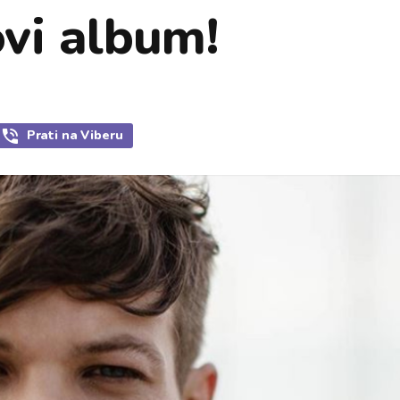
ovi album!
Prati
na Viberu