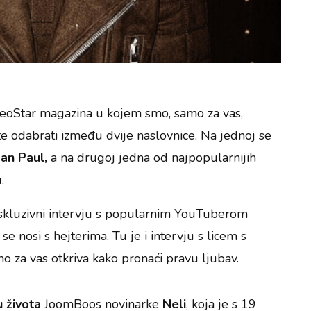
eoStar magazina u kojem smo, samo za vas,
e odabrati između dvije naslovnice. Na jednoj se
an Paul,
a na drugoj jedna od najpopularnijih
a
.
kskluzivni intervju s popularnim YouTuberom
 nosi s hejterima. Tu je i intervju s licem s
mo za vas otkriva kako pronaći pravu ljubav.
 života
JoomBoos novinarke
Neli
, koja je s 19