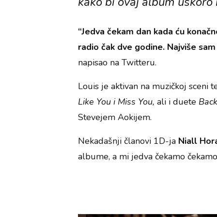
kako bi ovaj album uskoro 
“Jedva čekam dan kada ću konačno
radio čak dve godine. Najviše sa
napisao na Twitteru.
Louis je aktivan na muzičkoj sceni 
Like You i Miss You,
ali i duete
Back
Stevejem Aokijem.
Nekadašnji članovi 1D-ja
Niall Ho
albume, a mi jedva čekamo čekamo 