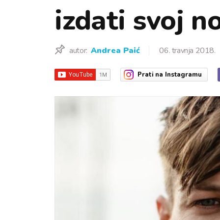
izdati svoj n
autor:
Andrea Paić
06. travnja 2018.
Prati
na Instagramu