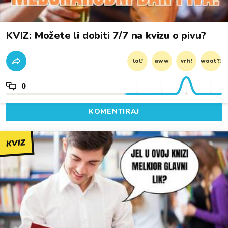
KVIZ: Možete li dobiti 7/7 na kvizu o pivu?
lol!
aww
vrh!
woot?!
0
KOMENTIRAJ
KVIZ