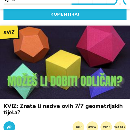
KOMENTIRAJ
KVIZ
KVIZ: Znate li nazive ovih 7/7 geometrijskih
tijela?
lol!
aww
vrh!
woot?!