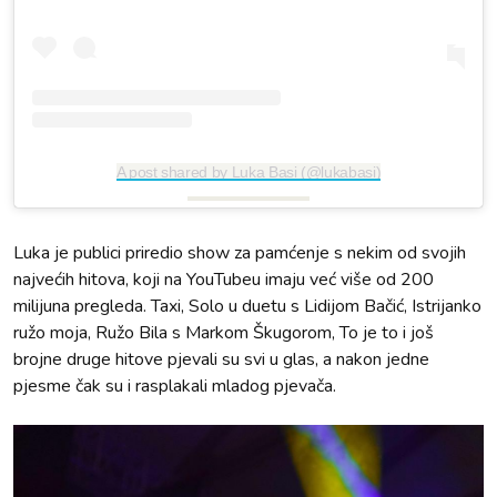
A post shared by Luka Basi (@lukabasi)
Luka je publici priredio show za pamćenje s nekim od svojih
najvećih hitova, koji na YouTubeu imaju već više od 200
milijuna pregleda. Taxi, Solo u duetu s Lidijom Bačić, Istrijanko
ružo moja, Ružo Bila s Markom Škugorom, To je to i još
brojne druge hitove pjevali su svi u glas, a nakon jedne
pjesme čak su i rasplakali mladog pjevača.