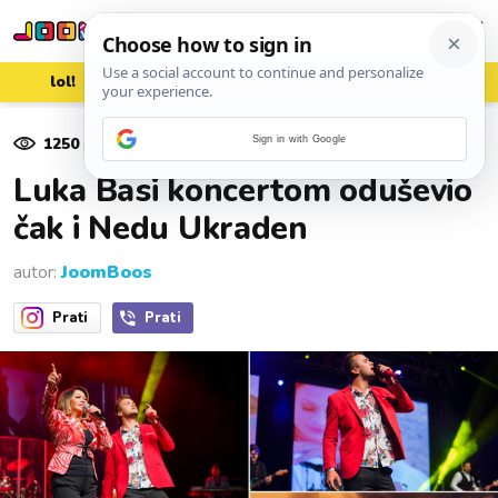
lol!
aww
vrh!
woot?!
1250
pregleda
Sign in with Google
20. rujna 2022.
Luka Basi koncertom oduševio
čak i Nedu Ukraden
autor:
JoomBoos
Prati
Prati