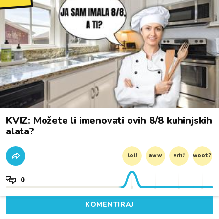
KVIZ: Možete li imenovati ovih 8/8 kuhinjskih
alata?
lol!
aww
vrh!
woot?!
0
KOMENTIRAJ