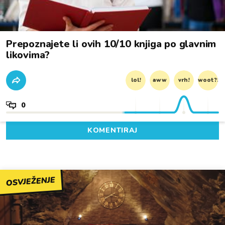
Prepoznajete li ovih 10/10 knjiga po glavnim
likovima?
lol!
aww
vrh!
woot?!
0
KOMENTIRAJ
OSVJEŽENJE