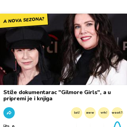
A NOVA SEZONA?
Stiže dokumentarac "Gilmore Girls", a u
pripremi je i knjiga
lol!
aww
vrh!
woot?!
0