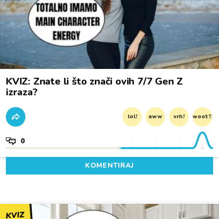
KVIZ: Znate li što znači ovih 7/7 Gen Z
izraza?
lol!
aww
vrh!
woot?!
0
KOMENTIRAJ
KVIZ