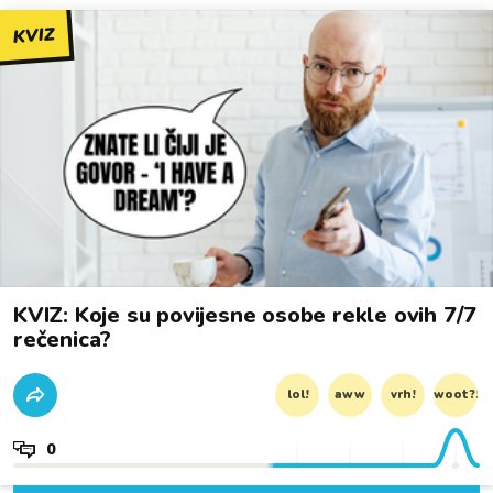
KVIZ
KVIZ: Koje su povijesne osobe rekle ovih 7/7
rečenica?
lol!
aww
vrh!
woot?!
0