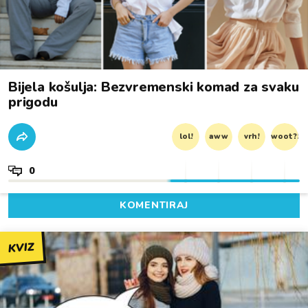
Bijela košulja: Bezvremenski komad za svaku
prigodu
lol!
aww
vrh!
woot?!
0
KOMENTIRAJ
KVIZ