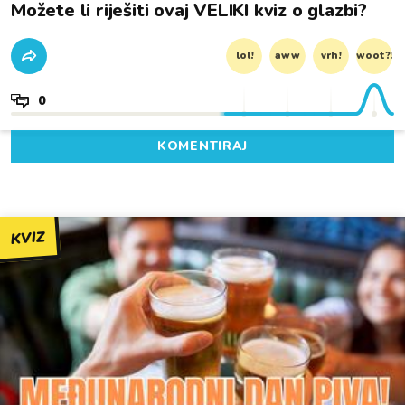
Možete li riješiti ovaj VELIKI kviz o glazbi?
lol!
aww
vrh!
woot?!
0
KOMENTIRAJ
KVIZ