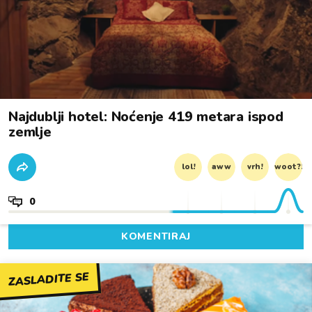
Najdublji hotel: Noćenje 419 metara ispod
zemlje
lol!
aww
vrh!
woot?!
0
KOMENTIRAJ
ZASLADITE SE