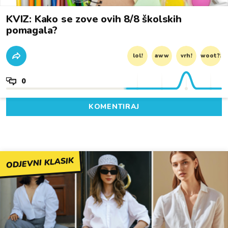
KVIZ: Kako se zove ovih 8/8 školskih
pomagala?
lol!
aww
vrh!
woot?!
0
KOMENTIRAJ
ODJEVNI KLASIK