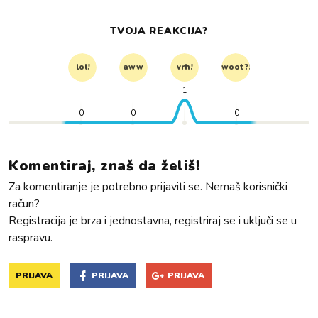
TVOJA REAKCIJA?
lol!
aww
vrh!
woot?!
1
0
0
0
Komentiraj, znaš da želiš!
Za komentiranje je potrebno prijaviti se. Nemaš korisnički
račun?
Registracija je brza i jednostavna, registriraj se i uključi se u
raspravu.
PRIJAVA
PRIJAVA
PRIJAVA