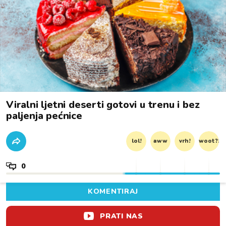
Viralni ljetni deserti gotovi u trenu i bez
paljenja pećnice
lol!
aww
vrh!
woot?!
0
KOMENTIRAJ
PRATI NAS