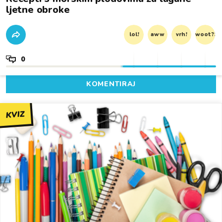
ljetne obroke
lol!
aww
vrh!
woot?!
0
KOMENTIRAJ
KVIZ