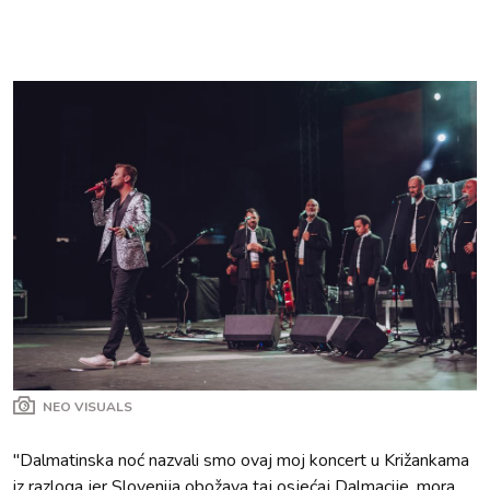
NEO VISUALS
"Dalmatinska noć nazvali smo ovaj moj koncert u Križankama
iz razloga jer Slovenija obožava taj osjećaj Dalmacije, mora,