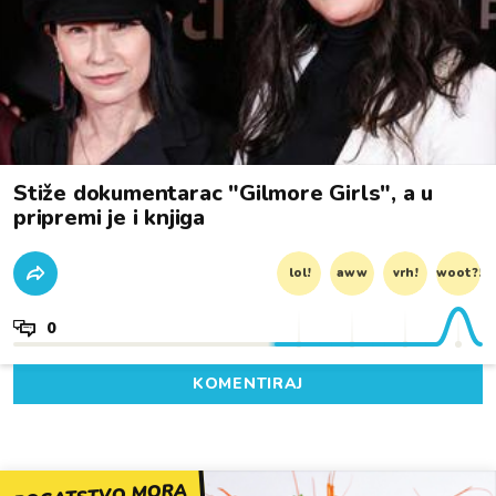
Stiže dokumentarac "Gilmore Girls", a u
pripremi je i knjiga
lol!
aww
vrh!
woot?!
0
KOMENTIRAJ