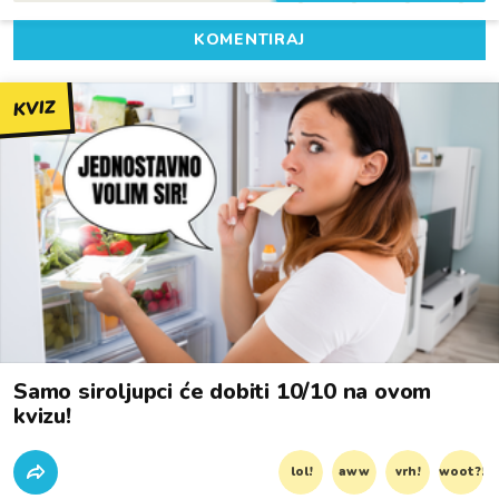
KOMENTIRAJ
KVIZ
Samo siroljupci će dobiti 10/10 na ovom
kvizu!
lol!
aww
vrh!
woot?!