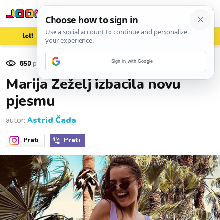
lol!
aww
vrh!
woot?!
650
pregleda
Sign in with Google
19. srpnja 2018.
Marija Žeželj izbacila novu
pjesmu
autor:
Astrid Čada
Prati
Prati