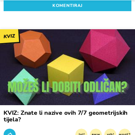
KOMENTIRAJ
KVIZ
KVIZ: Znate li nazive ovih 7/7 geometrijskih
tijela?
lol!
aww
vrh!
woot?!