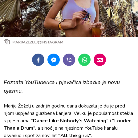
MARIJAZEZELJ@INSTAGRAM
Poznata YouTuberica i pjevačica izbacila je novu
pjesmu.
Marija Žeželj u zadnjih godinu dana dokazala je da je pred
njom uspješna glazbena karijera. Veliku je popularnost stekla
s pjesmama
“Dance Like Nobody’s Watching”
i
“Louder
Than a Drum”,
a sinoć je na njezinom YouTube kanalu
osvanuo i spot za novi hit
"All the girls".