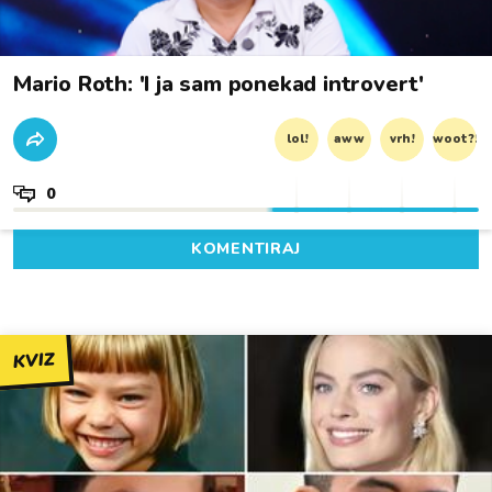
Mario Roth: 'I ja sam ponekad introvert'
lol!
aww
vrh!
woot?!
0
KOMENTIRAJ
KVIZ