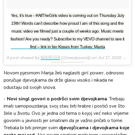
Yes, it’s true - #AllTheGirls video is coming out on Thursday July
19th! Words can’t describe how proud I am of this song and the
music video we filmed just a couple of weeks ago. Music meets
fashion! Are you ready? Subscribe to my VEVO channel to see it
first – link in bio Kisses from Turkey, Marija
A post shared by
M A R I J A
(@marijazezelj) on
Jul 17, 2018 at 10:02am PDT
Novom pjesmom Marija želi naglasiti
girl power
, odnosno
poručuje djevojkama da drže glavu visoko i nikada ne
odustaju od svojih snova.
-
Novi singl govori o podršci svim djevojkama
. Trebaju
imati samopouzdanja, svoj stav, biti hrabre i postići sve što
žele u životu. Ovo je jedna od tema o kojoj već neko vrijeme
govorim u javnosti jer smatram da je važno pričati o tome.
Trebala bi biti primjer svim
djevojčicama i djevojkama koje