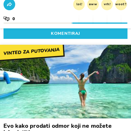
lol!
aww
vrh!
woot?!
0
KOMENTIRAJ
VINTED ZA PUTOVANJA
Evo kako prodati odmor koji ne možete