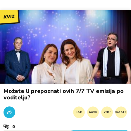
KVIZ
Možete li prepoznati ovih 7/7 TV emisija po
voditelju?
lol!
aww
vrh!
woot?!
0