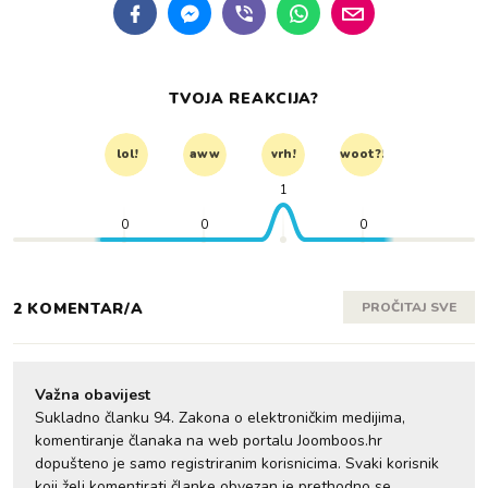
TVOJA REAKCIJA?
lol!
aww
vrh!
woot?!
1
0
0
0
2 KOMENTAR/A
PROČITAJ SVE
Važna obavijest
Sukladno članku 94. Zakona o elektroničkim medijima,
komentiranje članaka na web portalu Joomboos.hr
dopušteno je samo registriranim korisnicima. Svaki korisnik
koji želi komentirati članke obvezan je prethodno se