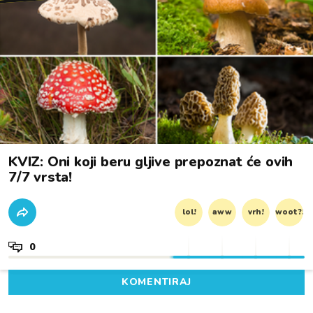
KVIZ: Oni koji beru gljive prepoznat će ovih
7/7 vrsta!
lol!
aww
vrh!
woot?!
0
KOMENTIRAJ