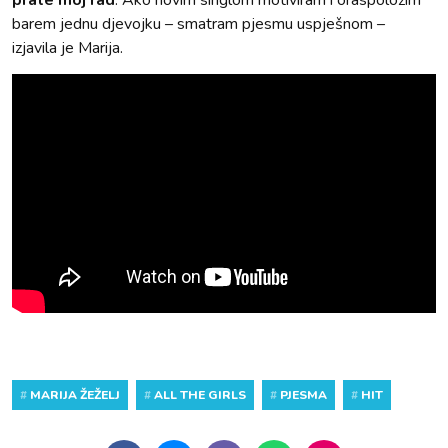
prate moj rad
. Ako novim singlom motiviram i oraspoložim
barem jednu djevojku – smatram pjesmu uspješnom –
izjavila je Marija.
#
MARIJA ŽEŽELJ
#
ALL THE GIRLS
#
PJESMA
#
HIT