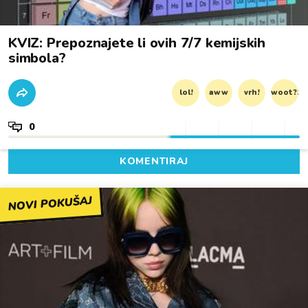
KVIZ: Prepoznajete li ovih 7/7 kemijskih
simbola?
lol!
aww
vrh!
woot?!
0
KOMENTIRAJ
NOVI POKUŠAJ