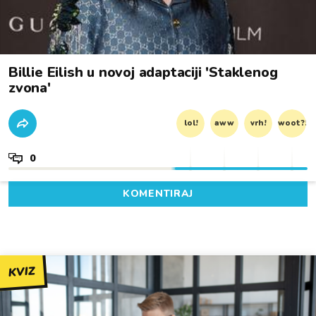
Billie Eilish u novoj adaptaciji 'Staklenog
zvona'
lol!
aww
vrh!
woot?!
0
KOMENTIRAJ
KVIZ