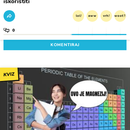
iskoristiti
lol!
aww
vrh!
woot?!
0
KOMENTIRAJ
KVIZ