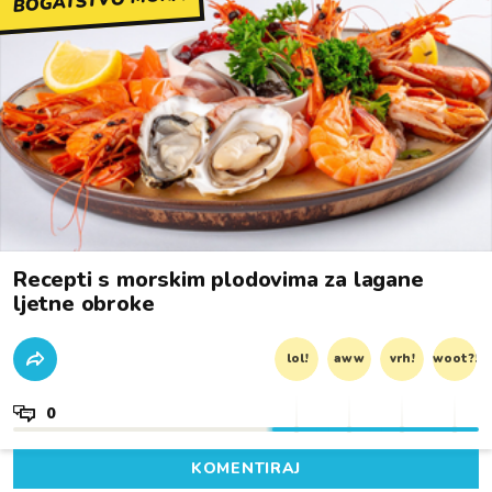
BOGATSTVO MORA
Recepti s morskim plodovima za lagane
ljetne obroke
lol!
aww
vrh!
woot?!
0
KOMENTIRAJ