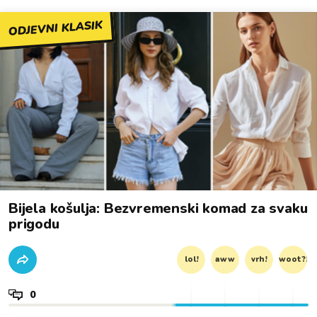
ODJEVNI KLASIK
Bijela košulja: Bezvremenski komad za svaku
prigodu
lol!
aww
vrh!
woot?!
0