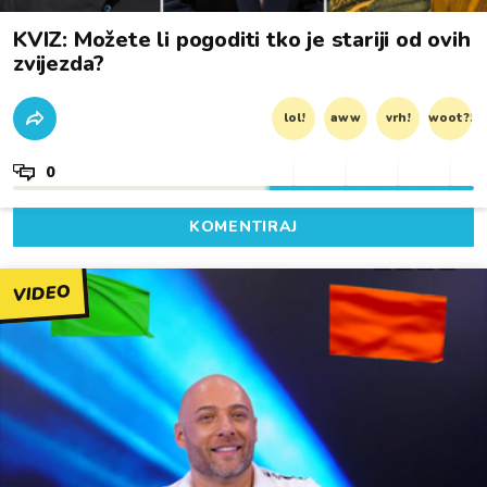
KVIZ: Možete li pogoditi tko je stariji od ovih
zvijezda?
lol!
aww
vrh!
woot?!
0
KOMENTIRAJ
VIDEO