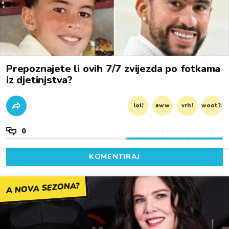
Prepoznajete li ovih 7/7 zvijezda po fotkama
iz djetinjstva?
lol!
aww
vrh!
woot?!
0
KOMENTIRAJ
A NOVA SEZONA?