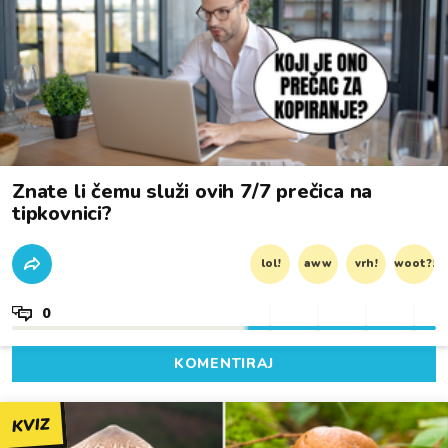
Znate li čemu služi ovih 7/7 prečica na
tipkovnici?
lol!
aww
vrh!
woot?!
0
KOMENTIRAJ
KVIZ