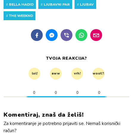
#
BELLA HADID
#
LJUBAVNI PAR
#
LJUBAV
#
THE WEEKND
TVOJA REAKCIJA?
lol!
aww
vrh!
woot?!
0
0
0
0
Komentiraj, znaš da želiš!
Za komentiranje je potrebno prijaviti se. Nemaš korisnički
račun?