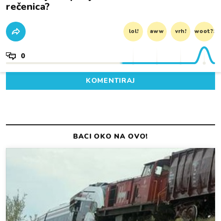
rečenica?
lol!
aww
vrh!
woot?!
0
KOMENTIRAJ