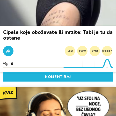
Cipele koje obožavate ili mrzite: Tabi je tu da
ostane
lol!
aww
vrh!
woot?!
0
KOMENTIRAJ
KVIZ