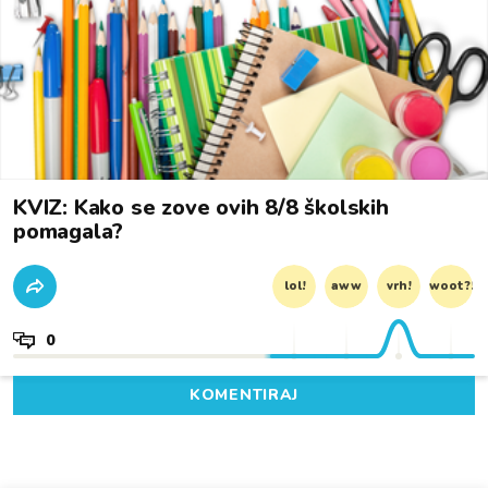
KVIZ: Kako se zove ovih 8/8 školskih
pomagala?
lol!
aww
vrh!
woot?!
0
KOMENTIRAJ