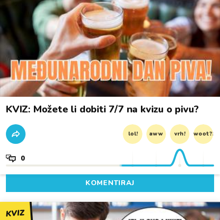
KVIZ: Možete li dobiti 7/7 na kvizu o pivu?
lol!
aww
vrh!
woot?!
0
KOMENTIRAJ
KVIZ