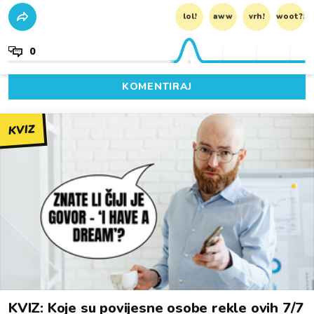
lol!
aww
vrh!
woot?!
0
KOMENTIRAJ
KVIZ
KVIZ: Koje su povijesne osobe rekle ovih 7/7