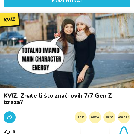
KOMENTIRAJ
KVIZ
KVIZ: Znate li što znači ovih 7/7 Gen Z
izraza?
lol!
aww
vrh!
woot?!
0