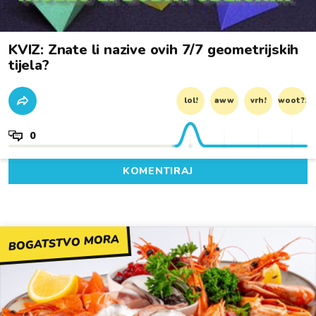
KVIZ: Znate li nazive ovih 7/7 geometrijskih
tijela?
lol!
aww
vrh!
woot?!
0
KOMENTIRAJ
BOGATSTVO MORA