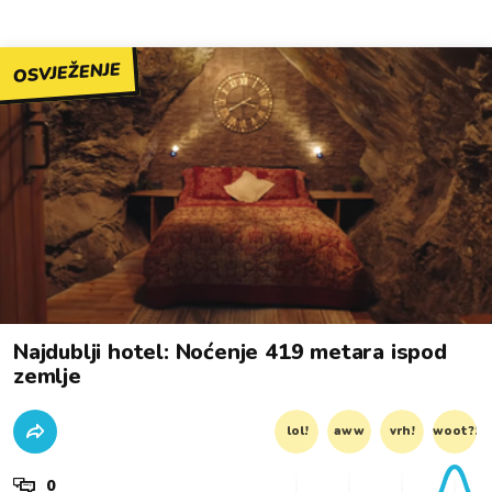
OSVJEŽENJE
Najdublji hotel: Noćenje 419 metara ispod
zemlje
lol!
aww
vrh!
woot?!
0