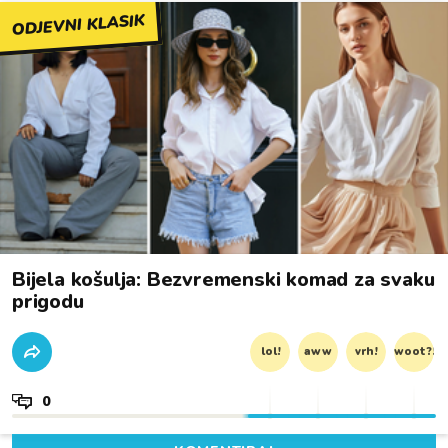
ODJEVNI KLASIK
Bijela košulja: Bezvremenski komad za svaku
prigodu
lol!
aww
vrh!
woot?!
0