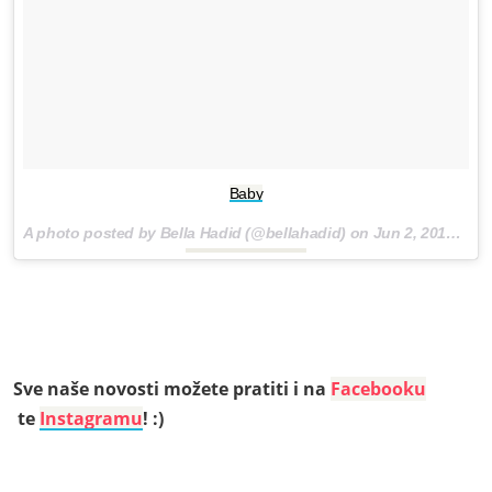
Baby
A photo posted by Bella Hadid (@bellahadid) on
Jun 2, 2016 at 4:04pm PDT
Sve naše novosti možete pratiti i na
Facebooku
te
Instagramu
! :)