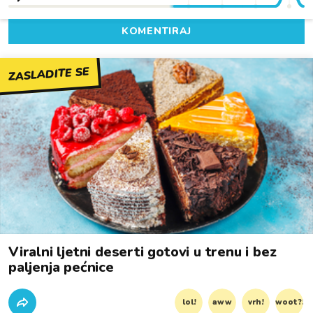
KOMENTIRAJ
ZASLADITE SE
Viralni ljetni deserti gotovi u trenu i bez
paljenja pećnice
lol!
aww
vrh!
woot?!