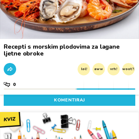
Recepti s morskim plodovima za lagane
ljetne obroke
lol!
aww
vrh!
woot?!
0
KOMENTIRAJ
KVIZ