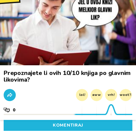
Prepoznajete li ovih 10/10 knjiga po glavnim
likovima?
lol!
aww
vrh!
woot?!
0
KOMENTIRAJ