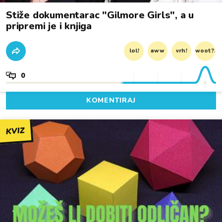
Stiže dokumentarac "Gilmore Girls", a u
pripremi je i knjiga
lol!
aww
vrh!
woot?!
0
KOMENTIRAJ
KVIZ