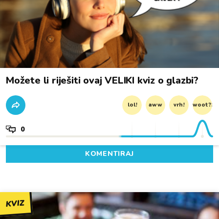
Možete li riješiti ovaj VELIKI kviz o glazbi?
lol!
aww
vrh!
woot?!
0
KOMENTIRAJ
KVIZ