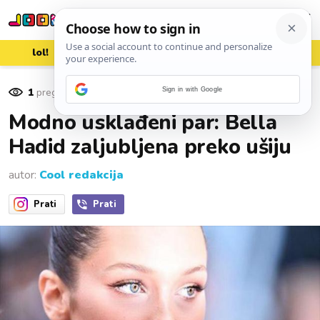
lol!
aww
vrh!
woot?!
1
pregleda
Sign in with Google
07. lipnja 2016.
Modno usklađeni par: Bella
Hadid zaljubljena preko ušiju
autor:
Cool redakcija
Prati
Prati