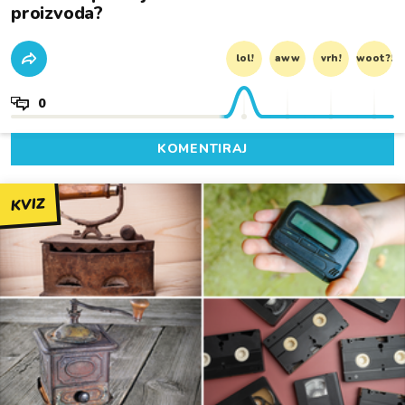
proizvoda?
lol!
aww
vrh!
woot?!
0
KOMENTIRAJ
KVIZ