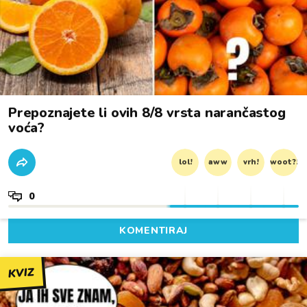
Prepoznajete li ovih 8/8 vrsta narančastog
voća?
lol!
aww
vrh!
woot?!
0
KOMENTIRAJ
KVIZ