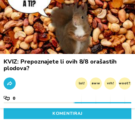
KVIZ: Prepoznajete li ovih 8/8 orašastih
plodova?
lol!
aww
vrh!
woot?!
0
KOMENTIRAJ