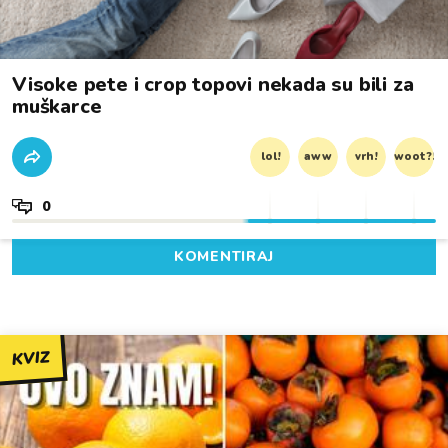
Visoke pete i crop topovi nekada su bili za
muškarce
lol!
aww
vrh!
woot?!
0
KOMENTIRAJ
KVIZ