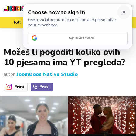
lol!
aww
vrh!
woot?!
Sign in with Google
29. studenoga 2019.
Možeš li pogoditi koliko ovih
10 pjesama ima YT pregleda?
autor:
JoomBoos Native Studio
Prati
Prati