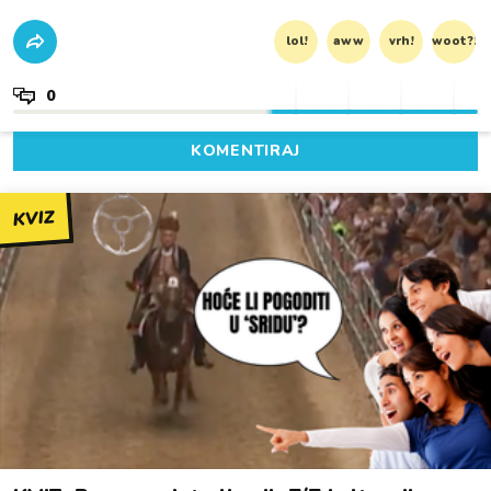
lol!
aww
vrh!
woot?!
0
KOMENTIRAJ
KVIZ