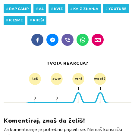
#
RAP CAMP
#
A1
#
KVIZ
#
KVIZ ZNANJA
#
YOUTUBE
#
PJESME
#
RIJEŠI
TVOJA REAKCIJA?
lol!
aww
vrh!
woot?!
1
1
0
0
Komentiraj, znaš da želiš!
Za komentiranje je potrebno prijaviti se. Nemaš korisnički