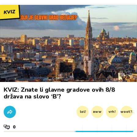
KVIZ
KVIZ: Znate li glavne gradove ovih 8/8
država na slovo ‘B’?
lol!
aww
vrh!
woot?!
0