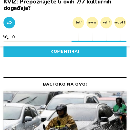
KVIZ: Prepoznajete li ovih 7/7 kulturnih
događaja?
lol!
aww
vrh!
woot?!
0
KOMENTIRAJ