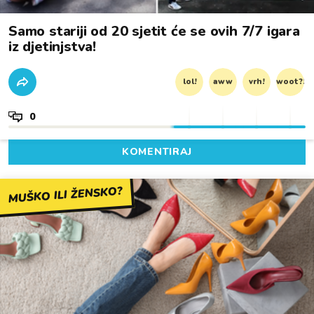
Samo stariji od 20 sjetit će se ovih 7/7 igara
iz djetinjstva!
lol!
aww
vrh!
woot?!
0
KOMENTIRAJ
MUŠKO ILI ŽENSKO?