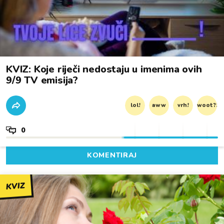
KVIZ: Koje riječi nedostaju u imenima ovih
9/9 TV emisija?
lol!
aww
vrh!
woot?!
0
KOMENTIRAJ
KVIZ