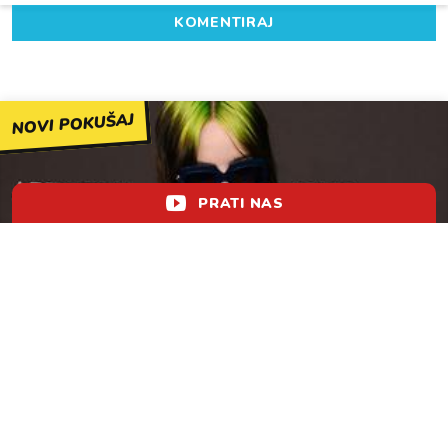
KOMENTIRAJ
NOVI POKUŠAJ
PRATI NAS
Billie Eilish u novoj adaptaciji 'Staklenog
zvona'