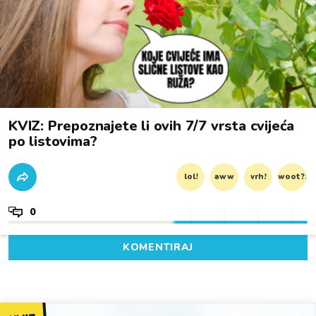
KVIZ: Prepoznajete li ovih 7/7 vrsta cvijeća
po listovima?
lol!
aww
vrh!
woot?!
0
KOMENTIRAJ