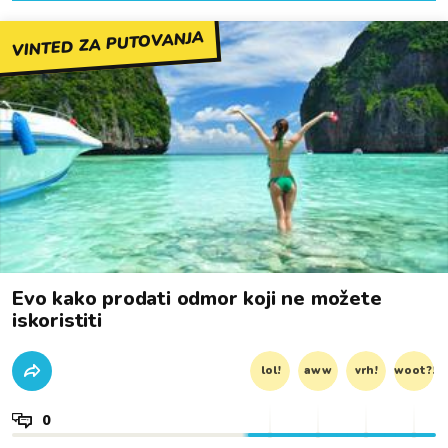
VINTED ZA PUTOVANJA
Evo kako prodati odmor koji ne možete
iskoristiti
lol!
aww
vrh!
woot?!
0