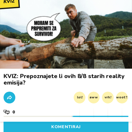
KVIZ
KVIZ: Prepoznajete li ovih 8/8 starih reality
emisija?
lol!
aww
vrh!
woot?!
0
KOMENTIRAJ