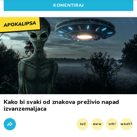
KOMENTIRAJ
APOKALIPSA
Kako bi svaki od znakova preživio napad
izvanzemaljaca
lol!
aww
vrh!
woot?!