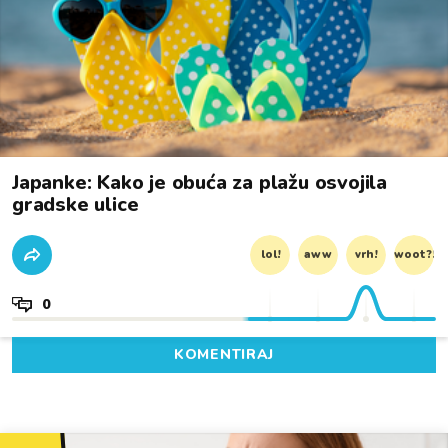
Japanke: Kako je obuća za plažu osvojila
gradske ulice
lol!
aww
vrh!
woot?!
0
KOMENTIRAJ