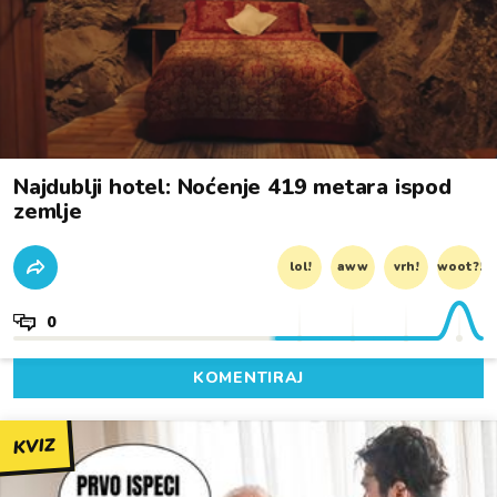
Najdublji hotel: Noćenje 419 metara ispod
zemlje
lol!
aww
vrh!
woot?!
0
KOMENTIRAJ
KVIZ