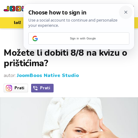
lol!
aww
vrh!
woot?!
Sign in with Google
13. listopada 2023.
Možete li dobiti 8/8 na kvizu o
prištićima?
autor:
JoomBoos Native Studio
Prati
Prati