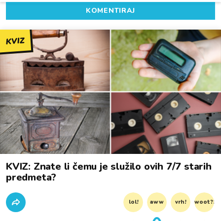
KOMENTIRAJ
KVIZ
KVIZ: Znate li čemu je služilo ovih 7/7 starih
predmeta?
lol!
aww
vrh!
woot?!