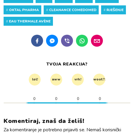
#
OKTAL PHARMA
#
CLEANANCE COMEDOMED
#
RJEŠENJE
#
EAU THERMALE AVÈNE
TVOJA REAKCIJA?
lol!
aww
vrh!
woot?!
0
0
0
0
Komentiraj, znaš da želiš!
Za komentiranje je potrebno prijaviti se. Nemaš korisnički