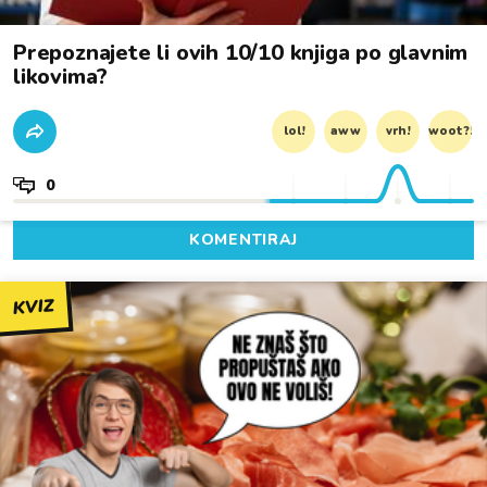
Prepoznajete li ovih 10/10 knjiga po glavnim
likovima?
lol!
aww
vrh!
woot?!
0
KOMENTIRAJ
KVIZ