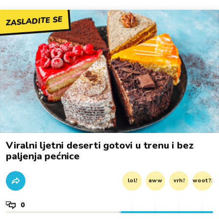
ZASLADITE SE
Viralni ljetni deserti gotovi u trenu i bez
paljenja pećnice
lol!
aww
vrh!
woot?!
0