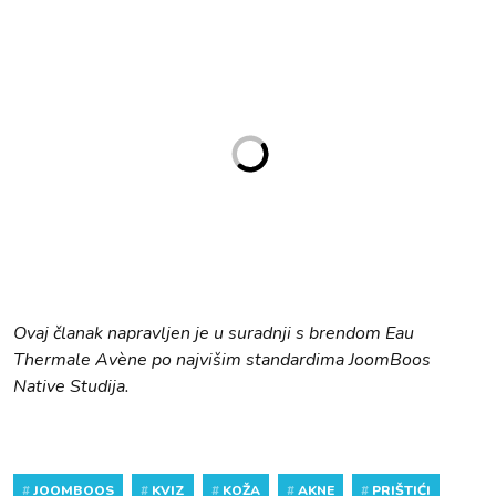
Ovaj članak napravljen je u suradnji s brendom Eau
Thermale Avène
po najvišim standardima JoomBoos
Native Studija.
#
JOOMBOOS
#
KVIZ
#
KOŽA
#
AKNE
#
PRIŠTIĆI