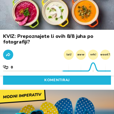
KVIZ: Prepoznajete li ovih 8/8 juha po
fotografiji?
lol!
aww
vrh!
woot?!
0
KOMENTIRAJ
MODNI IMPERATIV