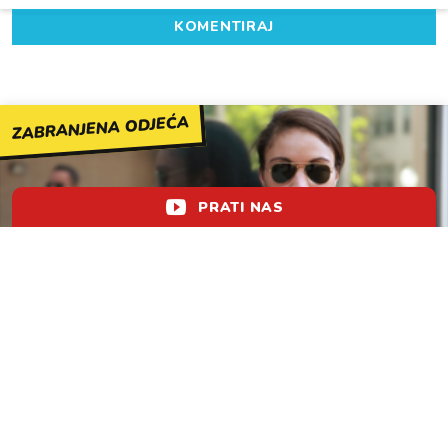
KOMENTIRAJ
ZABRANJENA ODJEĆA
PRATI NAS
Bikini i vojni print ovdje vas mogu koštati
lol!
aww
vrh!
woot?!