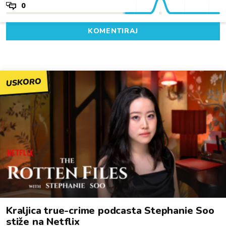
0
KOMENTIRAJ
USKORO
Kraljica true-crime podcasta Stephanie Soo
stiže na Netflix