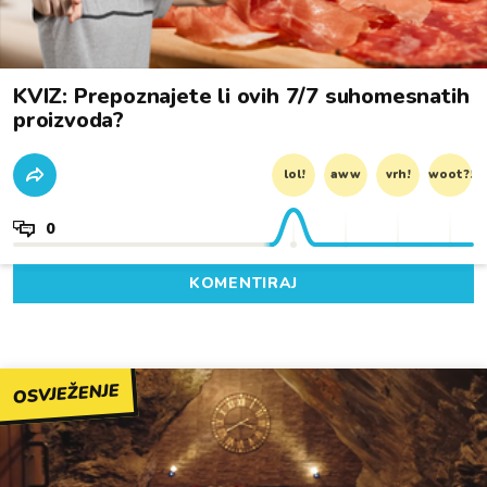
KVIZ: Prepoznajete li ovih 7/7 suhomesnatih
proizvoda?
lol!
aww
vrh!
woot?!
0
KOMENTIRAJ
OSVJEŽENJE