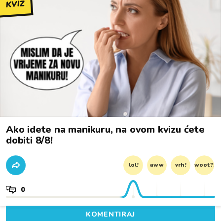
KVIZ
Ako idete na manikuru, na ovom kvizu ćete
dobiti 8/8!
lol!
aww
vrh!
woot?!
0
KOMENTIRAJ