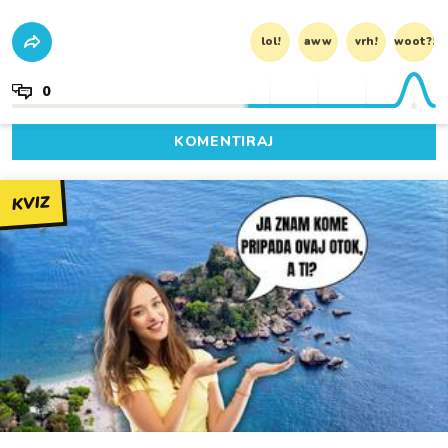
lol!
aww
vrh!
woot?!
0
KOMENTIRAJ
KVIZ