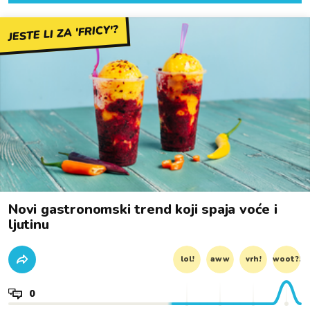
JESTE LI ZA 'FRICY'?
Novi gastronomski trend koji spaja voće i
ljutinu
lol!
aww
vrh!
woot?!
0