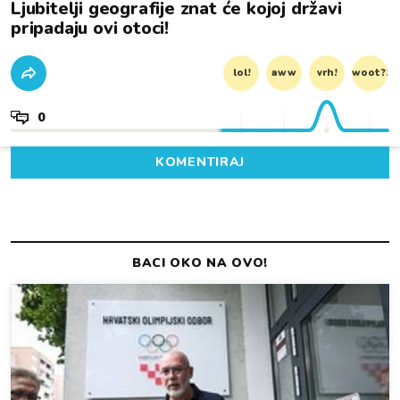
Ljubitelji geografije znat će kojoj državi
pripadaju ovi otoci!
lol!
aww
vrh!
woot?!
0
KOMENTIRAJ