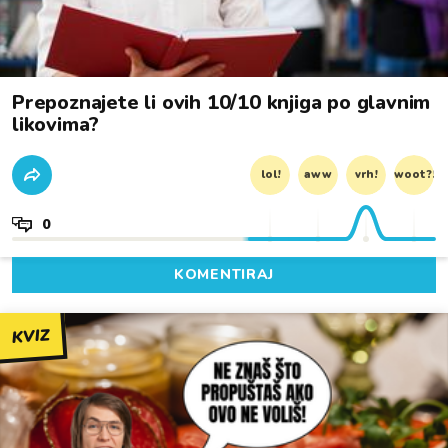
Prepoznajete li ovih 10/10 knjiga po glavnim
likovima?
lol!
aww
vrh!
woot?!
0
KOMENTIRAJ
KVIZ