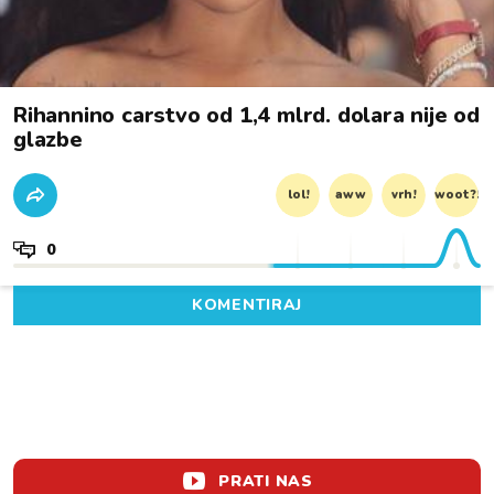
Rihannino carstvo od 1,4 mlrd. dolara nije od
glazbe
lol!
aww
vrh!
woot?!
0
KOMENTIRAJ
PRATI NAS