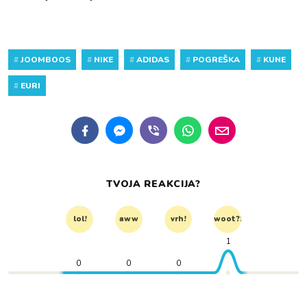
#
JOOMBOOS
#
NIKE
#
ADIDAS
#
POGREŠKA
#
KUNE
#
EURI
TVOJA REAKCIJA?
lol!
aww
vrh!
woot?!
1
0
0
0