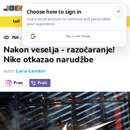
lol!
aww
vrh!
woot?!
750
pregleda
Sign in with Google
28. prosinca 2022.
Nakon veselja - razočaranje!
Nike otkazao narudžbe
autor:
Lara Lender
Prati
Prati