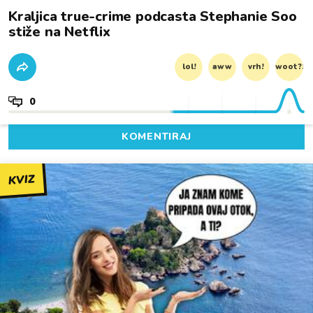
Kraljica true-crime podcasta Stephanie Soo
stiže na Netflix
lol!
aww
vrh!
woot?!
0
KOMENTIRAJ
KVIZ