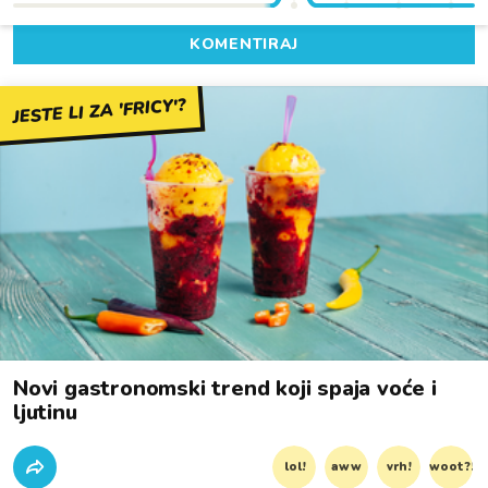
KOMENTIRAJ
JESTE LI ZA 'FRICY'?
Novi gastronomski trend koji spaja voće i
ljutinu
lol!
aww
vrh!
woot?!