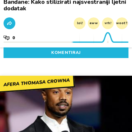
Bandane: Kako stilizirati najsvestraniji ljetni
dodatak
lol!
aww
vrh!
woot?!
0
KOMENTIRAJ
AFERA THOMASA CROWNA