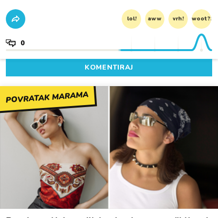
lol!
aww
vrh!
woot?!
0
KOMENTIRAJ
POVRATAK MARAMA