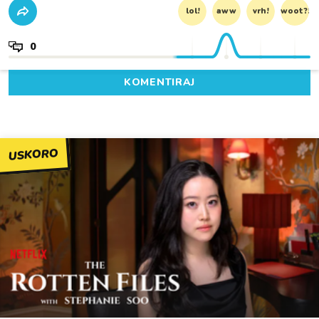
lol!
aww
vrh!
woot?!
0
KOMENTIRAJ
USKORO