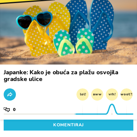
Japanke: Kako je obuća za plažu osvojila
gradske ulice
lol!
aww
vrh!
woot?!
0
KOMENTIRAJ