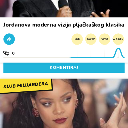
Jordanova moderna vizija pljačkaškog klasika
lol!
aww
vrh!
woot?!
0
KOMENTIRAJ
KLUB MILIJARDERA