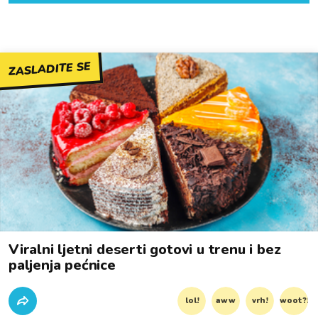
ZASLADITE SE
Viralni ljetni deserti gotovi u trenu i bez
paljenja pećnice
lol!
aww
vrh!
woot?!