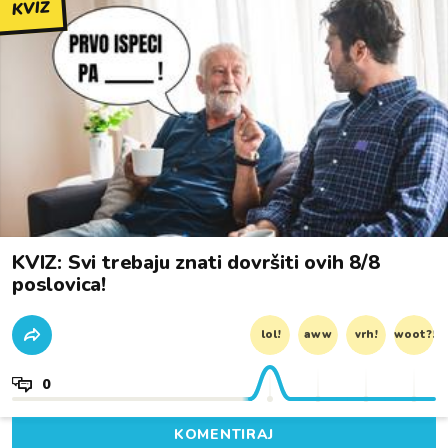
KVIZ
KVIZ: Svi trebaju znati dovršiti ovih 8/8
poslovica!
lol!
aww
vrh!
woot?!
0
KOMENTIRAJ