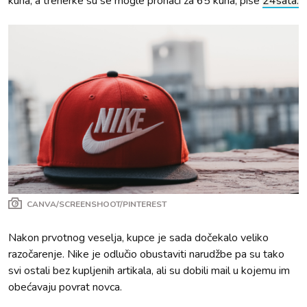
kuna, a trenerke su se mogle pronaći za 65 kuna, piše
24sata.
CANVA/SCREENSHOOT/PINTEREST
Nakon prvotnog veselja, kupce je sada dočekalo veliko
razočarenje. Nike je odlučio obustaviti narudžbe pa su tako
svi ostali bez kupljenih artikala, ali su dobili mail u kojemu im
obećavaju povrat novca.