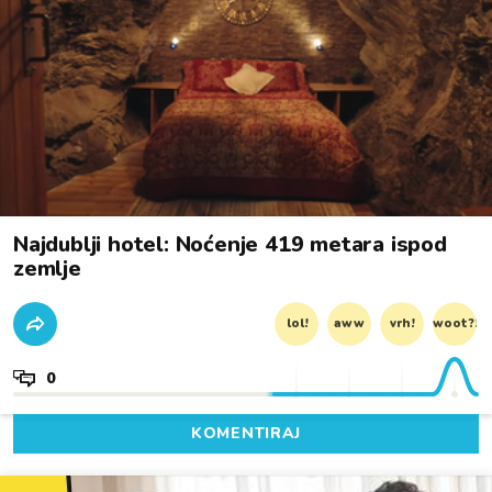
Najdublji hotel: Noćenje 419 metara ispod
zemlje
lol!
aww
vrh!
woot?!
0
KOMENTIRAJ