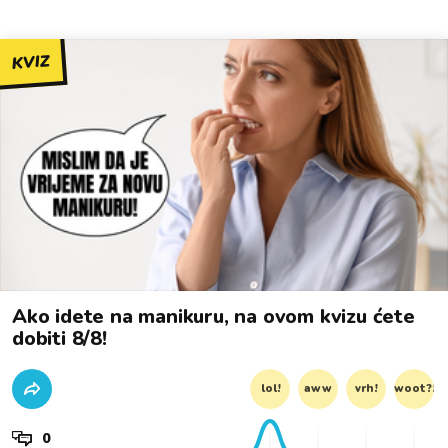
KVIZ
Ako idete na manikuru, na ovom kvizu ćete
dobiti 8/8!
lol!
aww
vrh!
woot?!
0