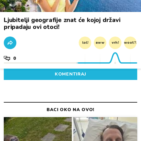
Ljubitelji geografije znat će kojoj državi
pripadaju ovi otoci!
lol!
aww
vrh!
woot?!
0
KOMENTIRAJ