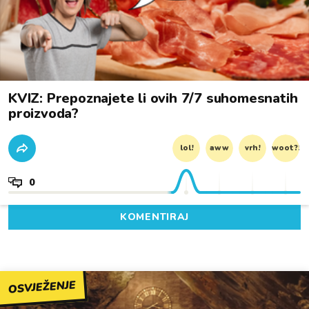
KVIZ: Prepoznajete li ovih 7/7 suhomesnatih
proizvoda?
lol!
aww
vrh!
woot?!
0
KOMENTIRAJ
OSVJEŽENJE