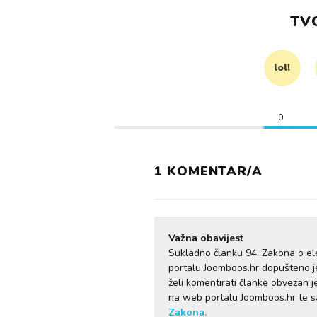
TV
lol!
0
1 KOMENTAR/A
Važna obavijest
Sukladno članku 94. Zakona o el
portalu Joomboos.hr dopušteno je 
želi komentirati članke obvezan 
na web portalu Joomboos.hr te 
Zakona.