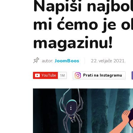
Napiši najbol
mi ćemo je ob
magazinu!
autor:
JoomBoos
22. veljače 2021.
Prati
na Instagramu