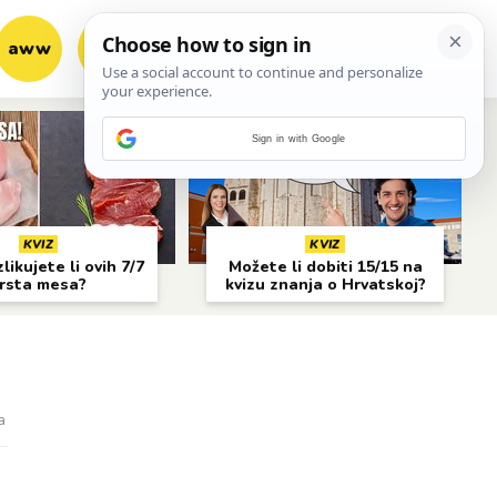
aww
vrh!
woot?!
Sign in with Google
KVIZ
KVIZ
likujete li ovih 7/7
Možete li dobiti 15/15 na
rsta mesa?
kvizu znanja o Hrvatskoj?
a