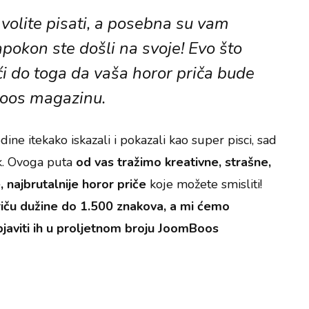
i volite pisati, a posebna su vam
napokon ste došli na svoje! Evo što
ći do toga da vaša horor priča bude
oos magazinu.
ine itekako iskazali i pokazali kao super pisci, sad
ak. Ovoga puta
od vas tražimo kreativne, strašne,
, najbrutalnije horor priče
koje možete smisliti!
riču dužine do 1.500 znakova, a mi ćemo
 objaviti ih u proljetnom broju JoomBoos