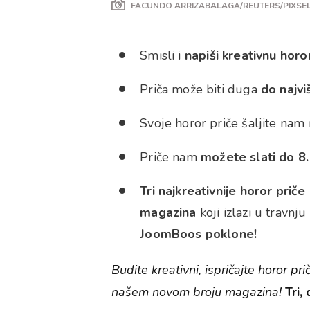
FACUNDO ARRIZABALAGA/REUTERS/PIXSEL
Smisli i
napiši kreativnu hor
Priča može biti duga
do najv
Svoje horor priče šaljite nam
Priče nam
možete slati do 8.
Tri najkreativnije horor pri
magazina
koji izlazi u travnj
JoomBoos poklone!
Budite kreativni, ispričajte horor p
našem novom broju magazina!
Tri,