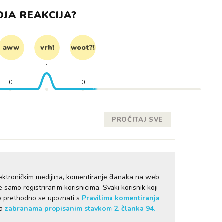
OJA REAKCIJA?
aww
vrh!
woot?!
1
0
0
PROČITAJ SVE
ektroničkim medijima, komentiranje članaka na web
samo registriranim korisnicima. Svaki korisnik koji
je prethodno se upoznati s
Pravilima komentiranja
sa
zabranama propisanim stavkom 2. članka 94.