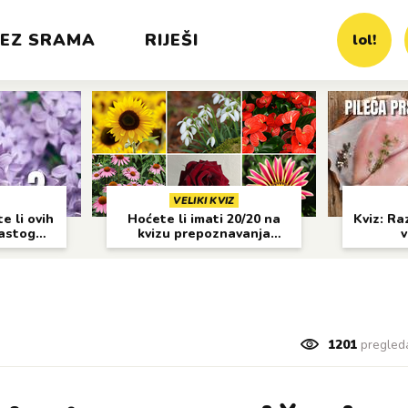
EZ SRAMA
RIJEŠI
lol!
VELIKI KVIZ
e li ovih
Hoćete li imati 20/20 na
Kviz: Raz
častog
kvizu prepoznavanja
v
cvijeća?
1201
pregled