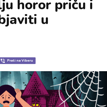
ju horor priču i
javiti u
Prati
na Viberu