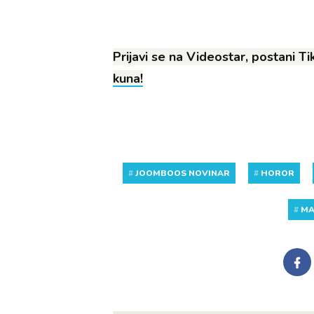
Prijavi se na Videostar, postani T
kuna!
#
JOOMBOOS NOVINAR
#
HOROR
#
MA