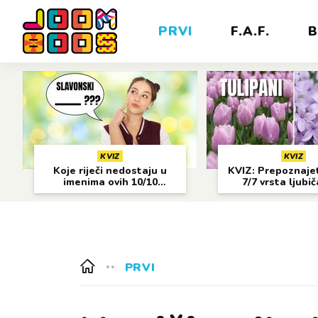
PRVI
F.A.F.
B
KVIZ
KVIZ
Koje riječi nedostaju u
KVIZ: Prepoznajet
imenima ovih 10/10
7/7 vrsta ljubi
gradova?
cvijeća?
PRVI