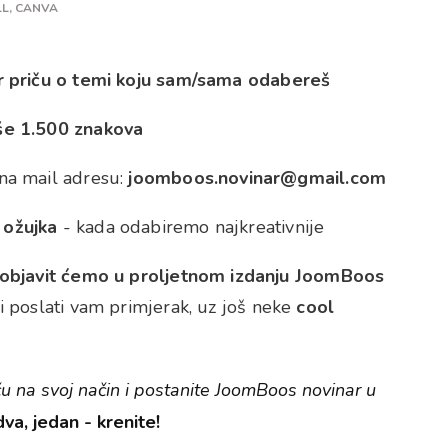
L, CANVA
or priču o temi koju sam/sama odabereš
iše 1.500 znakova
 na mail adresu:
joomboos.novinar@gmail.com
 ožujka
- kada odabiremo najkreativnije
če objavit ćemo u proljetnom izdanju JoomBoos
u i poslati vam primjerak, uz još neke
cool
riču na svoj način i postanite JoomBoos novinar u
 dva, jedan - krenite!