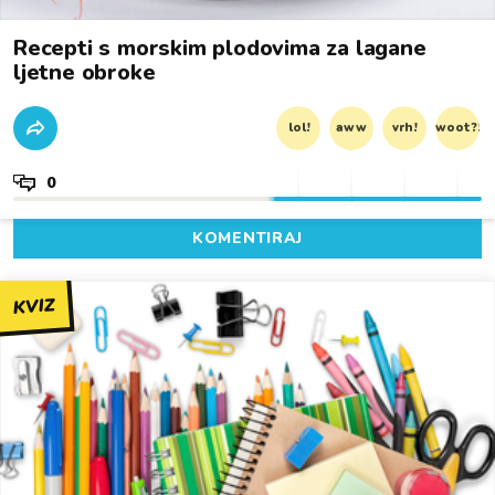
Recepti s morskim plodovima za lagane
ljetne obroke
lol!
aww
vrh!
woot?!
0
KOMENTIRAJ
KVIZ