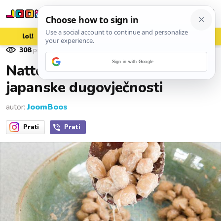
lol!
aww
vrh!
woot?!
308
pregleda
05. srpnja 2026.
Sign in with Google
Natto doručak: Ljepljiva tajna
japanske dugovječnosti
autor:
JoomBoos
Prati
Prati