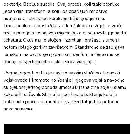
bakterije Bacillus subtilis. Ovaj proces, koji traje otprilike
jedan dan, transformira soju, oslobađajući mnoštvo
nutrijenata i stvarajući karakteristične ljepljive niti.
Tradicionalno se poslužuje za doručak preko zdjelice vruće
riže, a prije jela se snažno miješa kako bi se razvila pjenasta
tekstura. Okus mu je složen - zemljan i orašast, s umami
notom i blago gorkim završetkom. Standardno se začinjava
umakom na bazi soje i japanskim senfom, a često mu se
dodaju nasjeckani mladi luk ili sirovi žumanjak.
Prema legendi, natto je nastao sasvim slučajno. Japanski
vojskovođa Minamoto no Yoshiie i njegova vojska navodno
su tijekom jednog pohoda umotali kuhana zrna soje u slamu
kako bi ih sačuvali. Slama je sadržavala bakteriju koja je
pokrenula proces fermentacije, a rezultat je bila potpuno
nova namirnica.