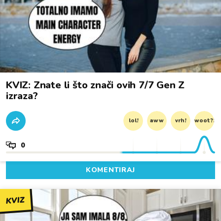
KVIZ: Znate li što znači ovih 7/7 Gen Z
izraza?
lol!
aww
vrh!
woot?!
0
KOMENTIRAJ
KVIZ