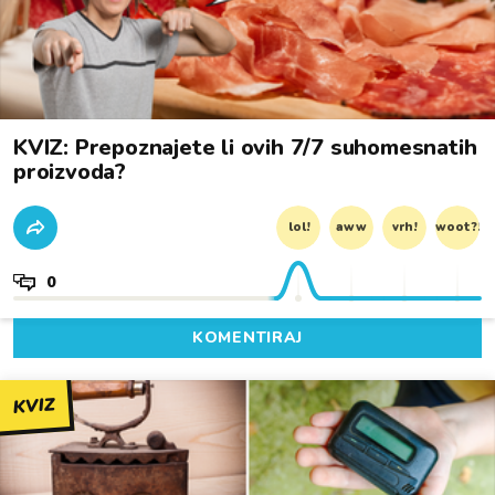
KVIZ: Prepoznajete li ovih 7/7 suhomesnatih
proizvoda?
lol!
aww
vrh!
woot?!
0
KOMENTIRAJ
KVIZ