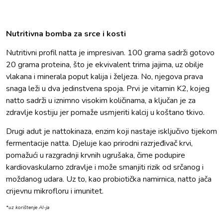
Nutritivna bomba za srce i kosti
Nutritivni profil natta je impresivan. 100 grama sadrži gotovo
20 grama proteina, što je ekvivalent trima jajima, uz obilje
vlakana i minerala poput kalija i željeza. No, njegova prava
snaga leži u dva jedinstvena spoja. Prvi je vitamin K2, kojeg
natto sadrži u iznimno visokim količinama, a ključan je za
zdravlje kostiju jer pomaže usmjeriti kalcij u koštano tkivo.
Drugi adut je nattokinaza, enzim koji nastaje isključivo tijekom
fermentacije natta. Djeluje kao prirodni razrjeđivač krvi,
pomažući u razgradnji krvnih ugrušaka, čime podupire
kardiovaskularno zdravlje i može smanjiti rizik od srčanog i
moždanog udara. Uz to, kao probiotička namirnica, natto jača
crijevnu mikrofloru i imunitet.
*uz korištenje AI-ja