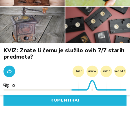
KVIZ: Znate li čemu je služilo ovih 7/7 starih
predmeta?
lol!
aww
vrh!
woot?!
0
KOMENTIRAJ