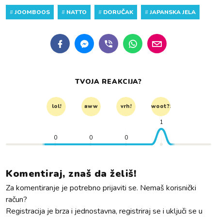
#
JOOMBOOS
#
NATTO
#
DORUČAK
#
JAPANSKA JELA
TVOJA REAKCIJA?
lol!
aww
vrh!
woot?!
1
0
0
0
Komentiraj, znaš da želiš!
Za komentiranje je potrebno prijaviti se. Nemaš korisnički
račun?
Registracija je brza i jednostavna, registriraj se i uključi se u