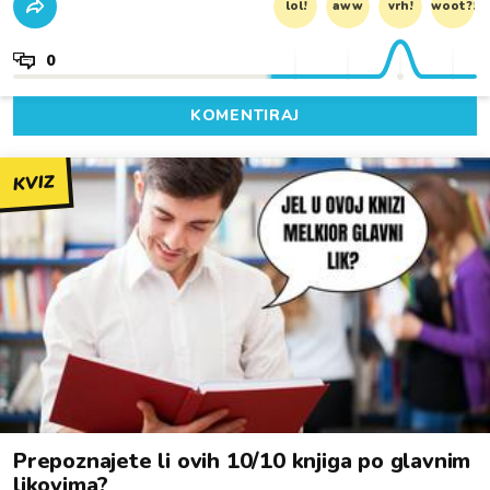
lol!
aww
vrh!
woot?!
0
KOMENTIRAJ
KVIZ
Prepoznajete li ovih 10/10 knjiga po glavnim
likovima?