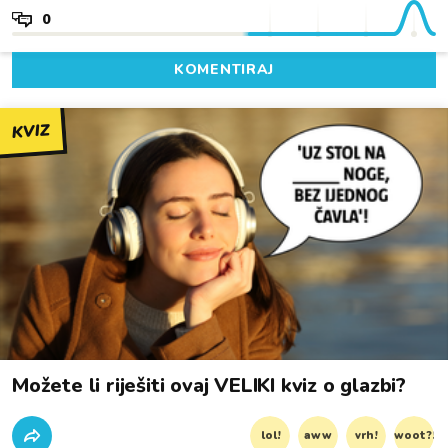
0
KOMENTIRAJ
KVIZ
Možete li riješiti ovaj VELIKI kviz o glazbi?
lol!
aww
vrh!
woot?!