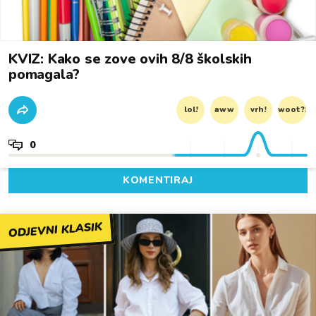
KVIZ: Kako se zove ovih 8/8 školskih
pomagala?
lol!
aww
vrh!
woot?!
0
KOMENTIRAJ
ODJEVNI KLASIK