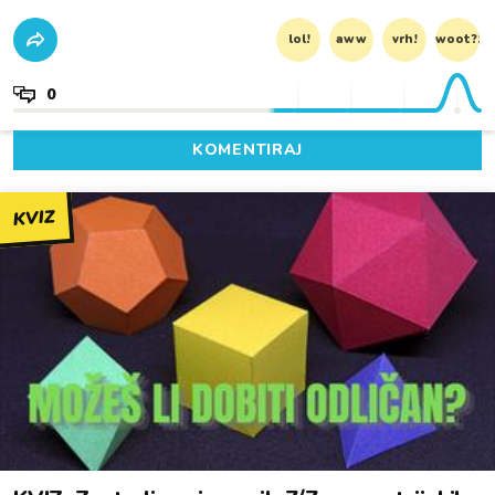
lol!
aww
vrh!
woot?!
0
KOMENTIRAJ
KVIZ