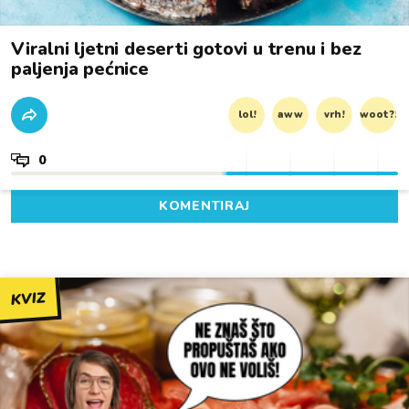
Viralni ljetni deserti gotovi u trenu i bez
paljenja pećnice
lol!
aww
vrh!
woot?!
0
KOMENTIRAJ
KVIZ