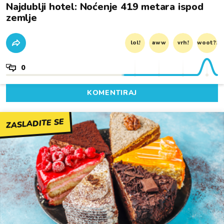
Najdublji hotel: Noćenje 419 metara ispod
zemlje
lol!
aww
vrh!
woot?!
0
KOMENTIRAJ
ZASLADITE SE