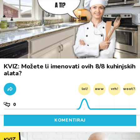
KVIZ: Možete li imenovati ovih 8/8 kuhinjskih
alata?
lol!
aww
vrh!
woot?!
0
KOMENTIRAJ
KVIZ