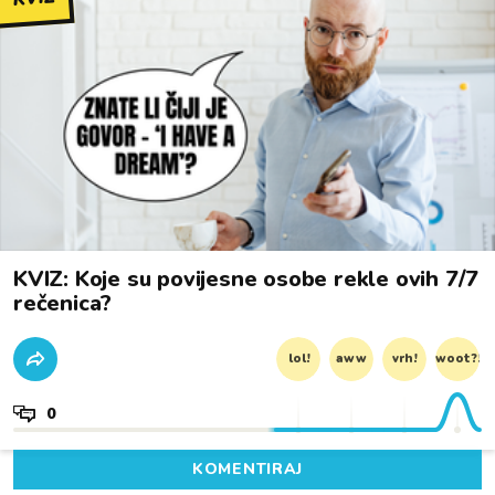
KVIZ: Koje su povijesne osobe rekle ovih 7/7
rečenica?
lol!
aww
vrh!
woot?!
0
KOMENTIRAJ