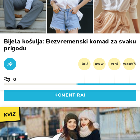
Bijela košulja: Bezvremenski komad za svaku
prigodu
lol!
aww
vrh!
woot?!
0
KOMENTIRAJ
KVIZ