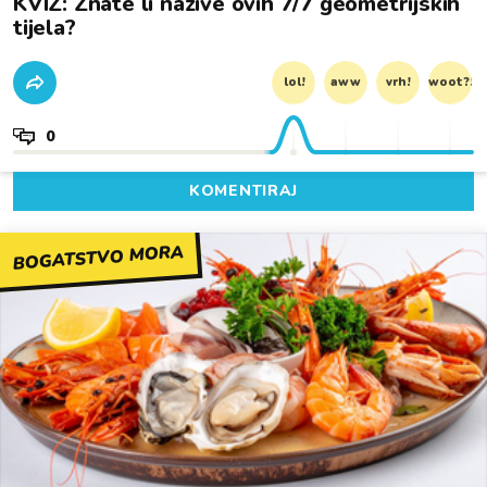
KVIZ: Znate li nazive ovih 7/7 geometrijskih
tijela?
lol!
aww
vrh!
woot?!
0
KOMENTIRAJ
BOGATSTVO MORA