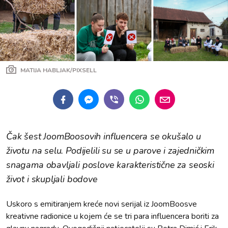
MATIJA HABLJAK/PIXSELL
Čak šest JoomBoosovih influencera se okušalo u
životu na selu. Podijelili su se u parove i zajedničkim
snagama obavljali poslove karakteristične za seoski
život i skupljali bodove
Uskoro s emitiranjem kreće novi serijal iz JoomBoosve
kreativne radionice u kojem će se tri para influencera boriti za