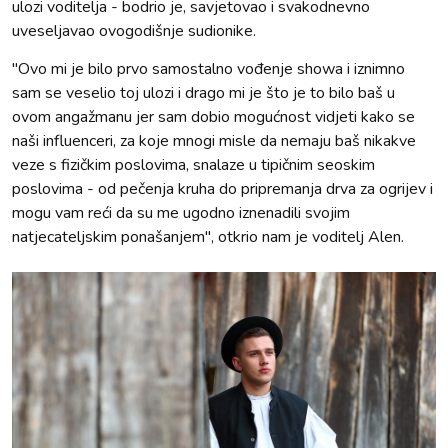
ulozi voditelja - bodrio je, savjetovao i svakodnevno
uveseljavao ovogodišnje sudionike.
"Ovo mi je bilo prvo samostalno vođenje showa i iznimno
sam se veselio toj ulozi i drago mi je što je to bilo baš u
ovom angažmanu jer sam dobio mogućnost vidjeti kako se
naši influenceri, za koje mnogi misle da nemaju baš nikakve
veze s fizičkim poslovima, snalaze u tipičnim seoskim
poslovima - od pečenja kruha do pripremanja drva za ogrijev i
mogu vam reći da su me ugodno iznenadili svojim
natjecateljskim ponašanjem", otkrio nam je voditelj Alen.