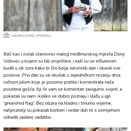
HAHN LIONEL /PIXSELL
Baš kao i ostali stanovnici malog međimurskog mjesta Donji
Vidovec u kojem su bili smješteni, i naši su se influenceri
budili u cik zore kako bi što bolje iskoristili dan i obavili sve
poslove. Prvi dan su se okušali u zajedničkom rezanju drva
ručnom pilom koje je pozorno pratila i komentirala naša
posebna gošća, čiji će vam se komentari zasigurno svijeti, a
pokazali su nam i koliko se dobro poznaju i slažu u igri
'green/red flag'. Bez obzira na hladno i tmurno vrijeme,
natjecatelji su pokazali borben i vedar duh te s osmijehom
odradili zadane zadatke.