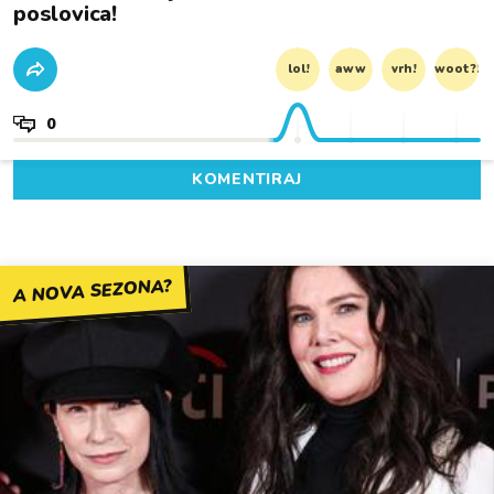
poslovica!
lol!
aww
vrh!
woot?!
0
KOMENTIRAJ
A NOVA SEZONA?