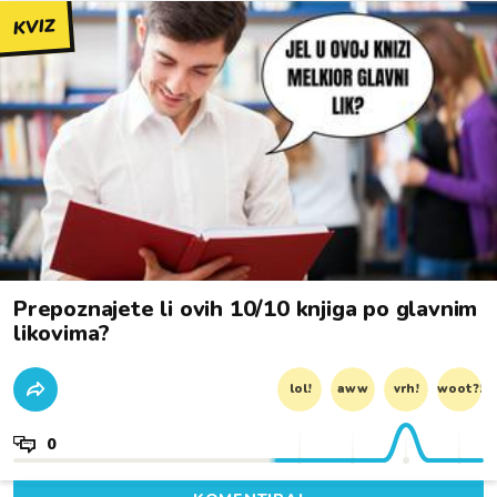
KVIZ
Prepoznajete li ovih 10/10 knjiga po glavnim
likovima?
lol!
aww
vrh!
woot?!
0