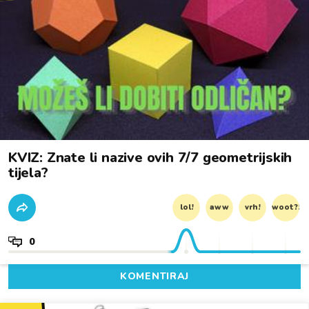
KVIZ: Znate li nazive ovih 7/7 geometrijskih
tijela?
lol!
aww
vrh!
woot?!
0
KOMENTIRAJ