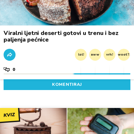
Viralni ljetni deserti gotovi u trenu i bez
paljenja pećnice
lol!
aww
vrh!
woot?!
0
KOMENTIRAJ
KVIZ