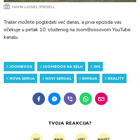
HAHN LIONEL /PIXSELL
Trailer možete pogledati već danas, a prva epizoda vas
očekuje u petak 10. studenog na JoomBoosovom YouTube
kanalu.
#
JOOMBOOS
#
JOOMBOOS NA SELU
#
JNS
#
NOVA SERIJA
#
NOVI SERIJAL
#
EMISIJA
#
REALITY
TVOJA REAKCIJA?
lol!
aww
vrh!
woot?!