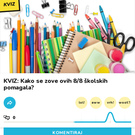
KVIZ
KVIZ: Kako se zove ovih 8/8 školskih
pomagala?
lol!
aww
vrh!
woot?!
0
KOMENTIRAJ