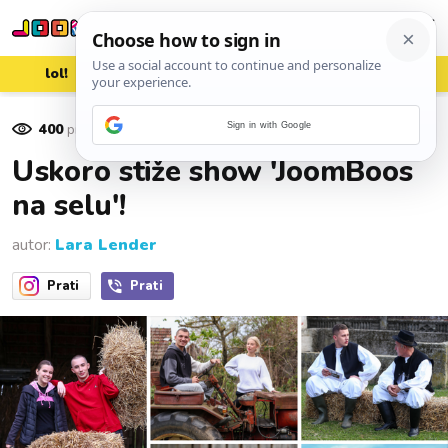
lol!
aww
vrh!
woot?!
400
pregleda
Sign in with Google
05. studenoga 2023.
Uskoro stiže show 'JoomBoos
na selu'!
autor:
Lara Lender
Prati
Prati