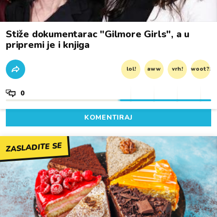
Stiže dokumentarac "Gilmore Girls", a u
pripremi je i knjiga
lol!
aww
vrh!
woot?!
0
KOMENTIRAJ
ZASLADITE SE