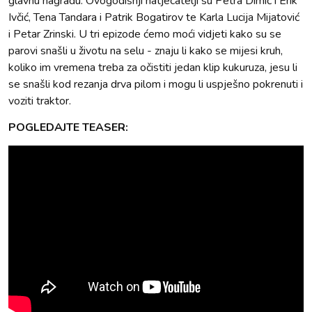
glavnu nagradu. Ovogodišnji natjecatelji su Petra Dimić i Erik
Ivčić, Tena Tandara i Patrik Bogatirov te Karla Lucija Mijatović
i Petar Zrinski. U tri epizode ćemo moći vidjeti kako su se
parovi snašli u životu na selu - znaju li kako se mijesi kruh,
koliko im vremena treba za očistiti jedan klip kukuruza, jesu li
se snašli kod rezanja drva pilom i mogu li uspješno pokrenuti i
voziti traktor.
POGLEDAJTE TEASER: