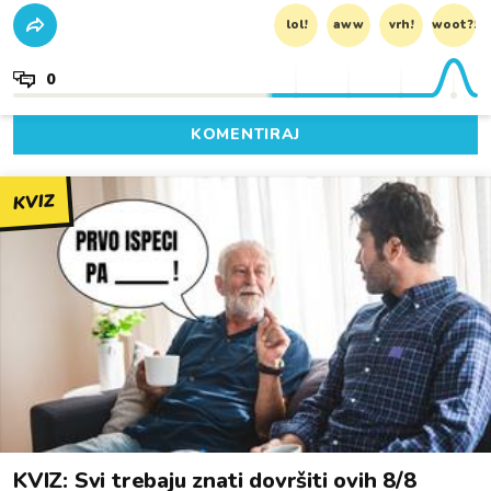
lol!
aww
vrh!
woot?!
0
KOMENTIRAJ
KVIZ
KVIZ: Svi trebaju znati dovršiti ovih 8/8