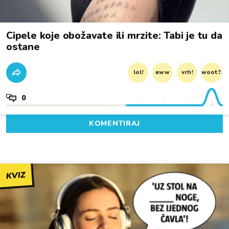
Cipele koje obožavate ili mrzite: Tabi je tu da
ostane
lol!
aww
vrh!
woot?!
0
KOMENTIRAJ
KVIZ