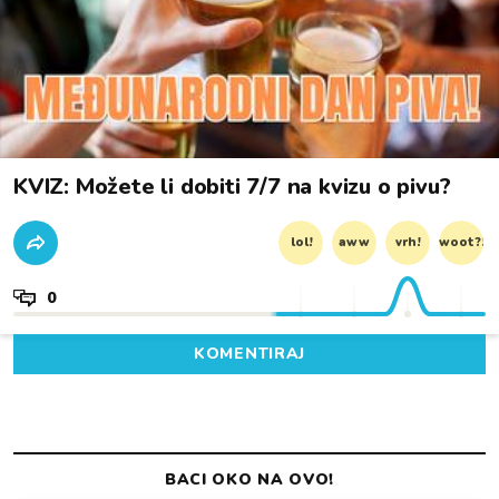
KVIZ: Možete li dobiti 7/7 na kvizu o pivu?
lol!
aww
vrh!
woot?!
0
KOMENTIRAJ