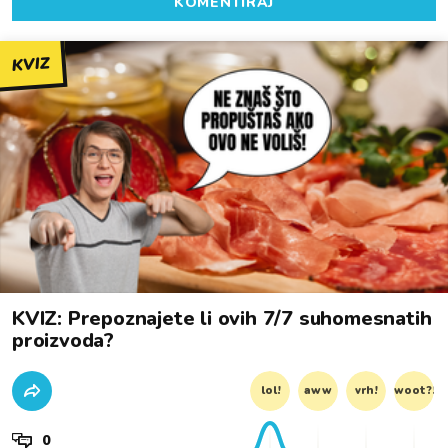
KOMENTIRAJ
KVIZ
KVIZ: Prepoznajete li ovih 7/7 suhomesnatih
proizvoda?
lol!
aww
vrh!
woot?!
0