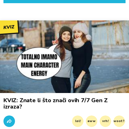
KVIZ
KVIZ: Znate li što znači ovih 7/7 Gen Z
izraza?
lol!
aww
vrh!
woot?!