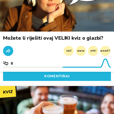
Možete li riješiti ovaj VELIKI kviz o glazbi?
lol!
aww
vrh!
woot?!
0
KOMENTIRAJ
KVIZ