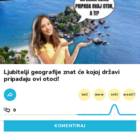
Ljubitelji geografije znat će kojoj državi
pripadaju ovi otoci!
lol!
aww
vrh!
woot?!
0
KOMENTIRAJ