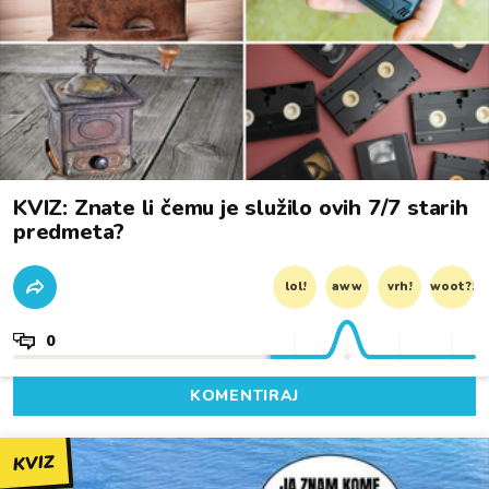
KVIZ: Znate li čemu je služilo ovih 7/7 starih
predmeta?
lol!
aww
vrh!
woot?!
0
KOMENTIRAJ
KVIZ