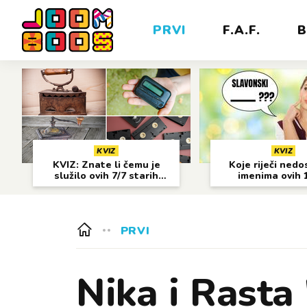
PRVI
F.A.F.
B
KVIZ
KVIZ
KVIZ: Znate li čemu je
Koje riječi nedo
služilo ovih 7/7 starih
imenima ovih 
predmeta?
gradova?
PRVI
Nika i Rasta 