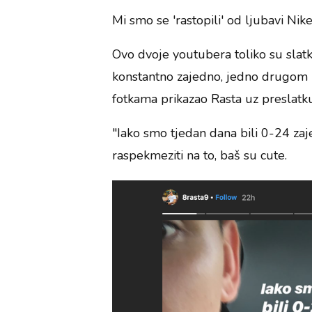
Mi smo se 'rastopili' od ljubavi Nik
Ovo dvoje youtubera toliko su slatki 
konstantno zajedno, jedno drugom už
fotkama prikazao Rasta uz preslatk
"Iako smo tjedan dana bili 0-24 zaje
raspekmeziti na to, baš su cute.