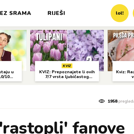
EZ SRAMA
RIJEŠI
lol!
KVIZ
staju u
KVIZ: Prepoznajete li ovih
Kviz: Raz
10/10
7/7 vrsta ljubičastog
v
cvijeća?
1958
pregled
'rastopli' fanove