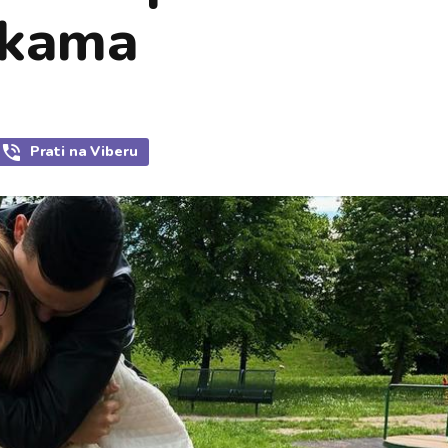
ukama
Prati
na Viberu