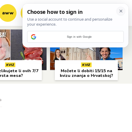
aww
vrh!
woot?!
Sign in with Google
KVIZ
KVIZ
likujete li ovih 7/7
Možete li dobiti 15/15 na
rsta mesa?
kvizu znanja o Hrvatskoj?
a