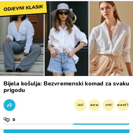
ODJEVNI KLASIK
Bijela košulja: Bezvremenski komad za svaku
prigodu
lol!
aww
vrh!
woot?!
0