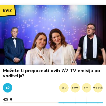
KVIZ
Možete li prepoznati ovih 7/7 TV emisija po
voditelju?
lol!
aww
vrh!
woot?!
0