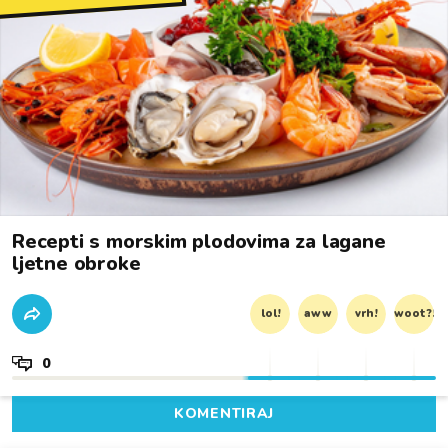
Recepti s morskim plodovima za lagane
ljetne obroke
lol!
aww
vrh!
woot?!
0
KOMENTIRAJ