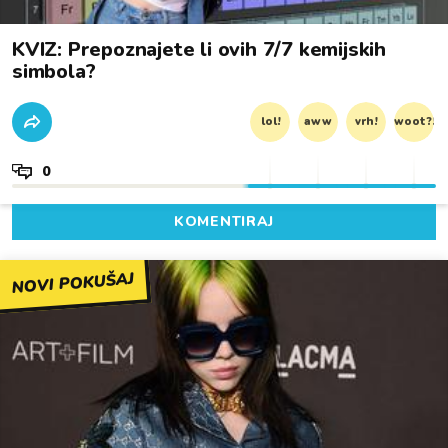
KVIZ: Prepoznajete li ovih 7/7 kemijskih
simbola?
lol!
aww
vrh!
woot?!
0
KOMENTIRAJ
NOVI POKUŠAJ