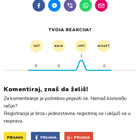
TVOJA REAKCIJA?
lol!
aww
vrh!
woot?!
1
0
0
0
Komentiraj, znaš da želiš!
Za komentiranje je potrebno prijaviti se. Nemaš korisnički
račun?
Registracija je brza i jednostavna, registriraj se i uključi se u
raspravu.
PRIJAVA
PRIJAVA
PRIJAVA