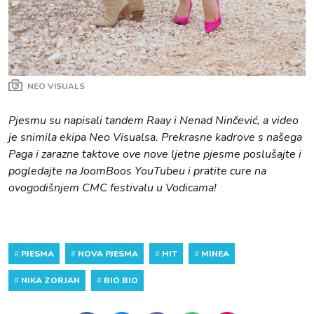
NEO VISUALS
Pjesmu su napisali tandem Raay i Nenad Ninčević, a video
je snimila ekipa Neo Visualsa. Prekrasne kadrove s našega
Paga i zarazne taktove ove nove ljetne pjesme poslušajte i
pogledajte na JoomBoos YouTubeu i pratite cure na
ovogodišnjem CMC festivalu u Vodicama!
#
PJESMA
#
NOVA PJESMA
#
HIT
#
MINEA
#
NIKA ZORJAN
#
BIO BIO