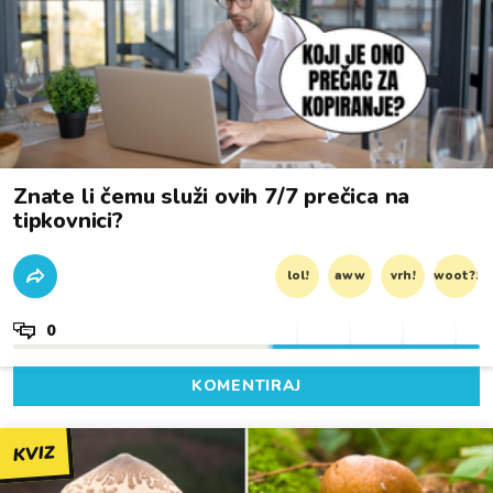
Znate li čemu služi ovih 7/7 prečica na
tipkovnici?
lol!
aww
vrh!
woot?!
0
KOMENTIRAJ
KVIZ