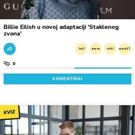
Billie Eilish u novoj adaptaciji 'Staklenog
zvona'
lol!
aww
vrh!
woot?!
0
KOMENTIRAJ
KVIZ