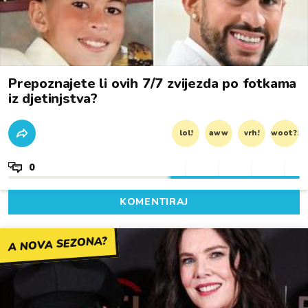
Prepoznajete li ovih 7/7 zvijezda po fotkama
iz djetinjstva?
lol!
aww
vrh!
woot?!
0
KOMENTIRAJ
A NOVA SEZONA?