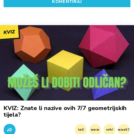
KOMENTIRAJ
KVIZ
KVIZ: Znate li nazive ovih 7/7 geometrijskih
tijela?
lol!
aww
vrh!
woot?!