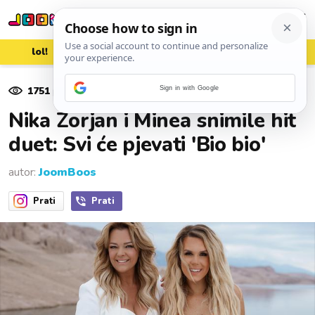
lol!
aww
vrh!
woot?!
1751
pregleda
Sign in with Google
10. lipnja 2022.
Nika Zorjan i Minea snimile hit
duet: Svi će pjevati 'Bio bio'
autor:
JoomBoos
Prati
Prati