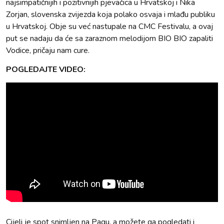
najsimpatičnijih i pozitivnijih pjevačica u Hrvatskoj i Nika
Zorjan, slovenska zvijezda koja polako osvaja i mlađu publiku
u Hrvatskoj. Obje su već nastupale na CMC Festivalu, a ovaj
put se nadaju da će sa zaraznom melodijom BIO BIO zapaliti
Vodice, pričaju nam cure.
POGLEDAJTE VIDEO:
Cijeli je spot snimljen na Pagu, a možete ga pogledati i