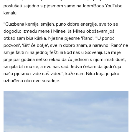
poslušati zajedno s pjesmom samo na JoomBoos YouTube
kanalu.
"Glazbena kemija, smijeh, puno dobre energije, sve to se
dogodilo između mene i Minee. Ja Mineu obožavam još
otkad sam bila klinka. Njezine pjesme 'Rano', ''U ponoć
pozvoni', 'Bit' će bolje', sve ih dobro znam, a naravno 'Rano' ne
smije faliti ni na jednoj fešti ni kod nas u Sloveniji. Da mi je
prije par godina netko rekao da ću jednom s njom imati duet,
smijala bih mu se, a evo nas sad. Jedva čekam da ljudi čuju
našu pjesmu i vide naš video", kaže nam Nika koja je jako
uzbuđena oko ove suradnje.