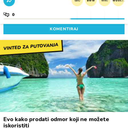
lol!
aww
vrh!
woot?!
0
KOMENTIRAJ
VINTED ZA PUTOVANJA
Evo kako prodati odmor koji ne možete
iskoristiti