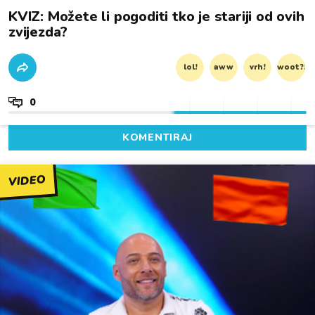
KVIZ: Možete li pogoditi tko je stariji od ovih
zvijezda?
lol!
aww
vrh!
woot?!
0
KOMENTIRAJ
VIDEO