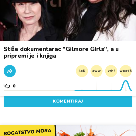
Stiže dokumentarac "Gilmore Girls", a u
pripremi je i knjiga
lol!
aww
vrh!
woot?!
0
KOMENTIRAJ
BOGATSTVO MORA