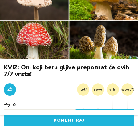
KVIZ: Oni koji beru gljive prepoznat će ovih
7/7 vrsta!
lol!
aww
vrh!
woot?!
0
KOMENTIRAJ