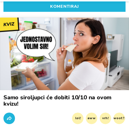
KOMENTIRAJ
KVIZ
Samo siroljupci će dobiti 10/10 na ovom
kvizu!
lol!
aww
vrh!
woot?!