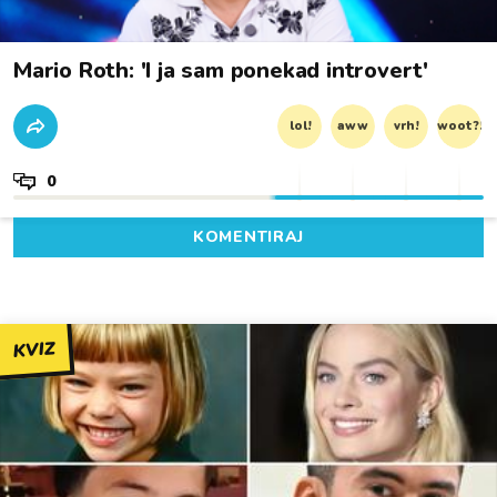
Mario Roth: 'I ja sam ponekad introvert'
lol!
aww
vrh!
woot?!
0
KOMENTIRAJ
KVIZ