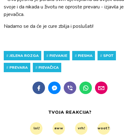
svoje i da nikada u životu ne oproste prevaru - izjavila je
pjevačica.
Nadamo se da će je cure zbilja i poslušati!
#
JELENA ROZGA
#
PJEVANJE
#
PJESMA
#
SPOT
#
PREVARA
#
PJEVAČICA
TVOJA REAKCIJA?
lol!
aww
vrh!
woot?!