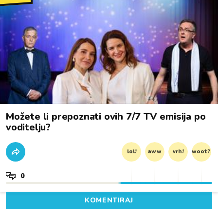
Možete li prepoznati ovih 7/7 TV emisija po
voditelju?
lol!
aww
vrh!
woot?!
0
KOMENTIRAJ