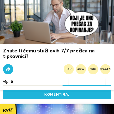
Znate li čemu služi ovih 7/7 prečica na
tipkovnici?
lol!
aww
vrh!
woot?!
0
KOMENTIRAJ
KVIZ