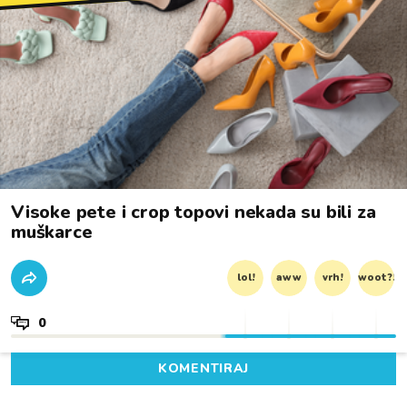
Visoke pete i crop topovi nekada su bili za
muškarce
lol!
aww
vrh!
woot?!
0
KOMENTIRAJ