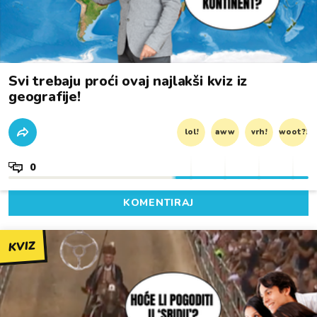
Svi trebaju proći ovaj najlakši kviz iz
geografije!
lol!
aww
vrh!
woot?!
0
KOMENTIRAJ
KVIZ