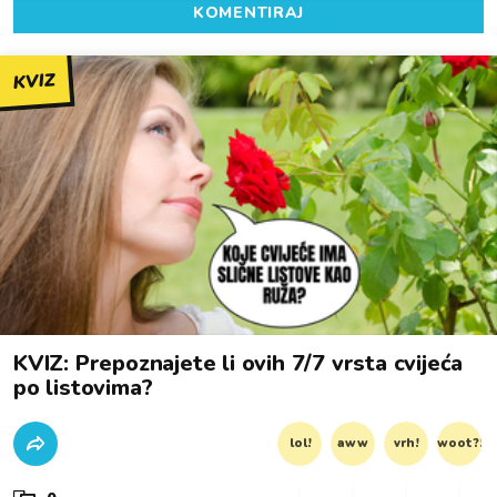
KOMENTIRAJ
KVIZ
KVIZ: Prepoznajete li ovih 7/7 vrsta cvijeća
po listovima?
lol!
aww
vrh!
woot?!