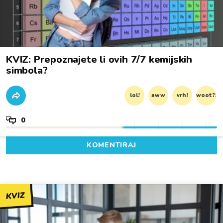
KVIZ: Prepoznajete li ovih 7/7 kemijskih
simbola?
lol!
aww
vrh!
woot?!
0
KOMENTIRAJ
KVIZ