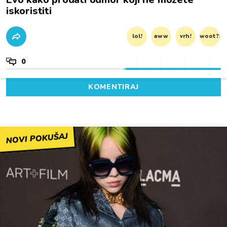
iskoristiti
lol!
aww
vrh!
woot?!
0
KOMENTIRAJ
NOVI POKUŠAJ