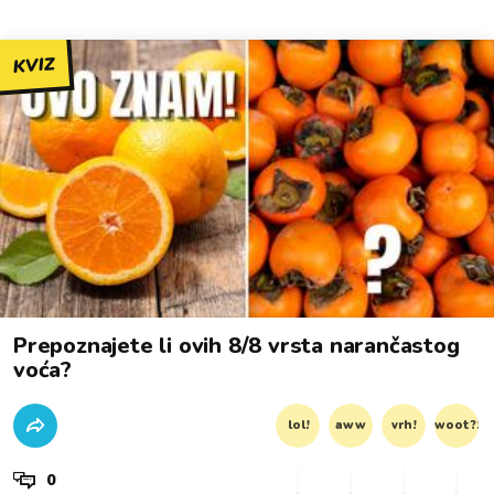
KVIZ
Prepoznajete li ovih 8/8 vrsta narančastog
voća?
lol!
aww
vrh!
woot?!
0