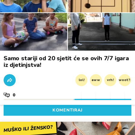
Samo stariji od 20 sjetit će se ovih 7/7 igara
iz djetinjstva!
lol!
aww
vrh!
woot?!
0
KOMENTIRAJ
MUŠKO ILI ŽENSKO?