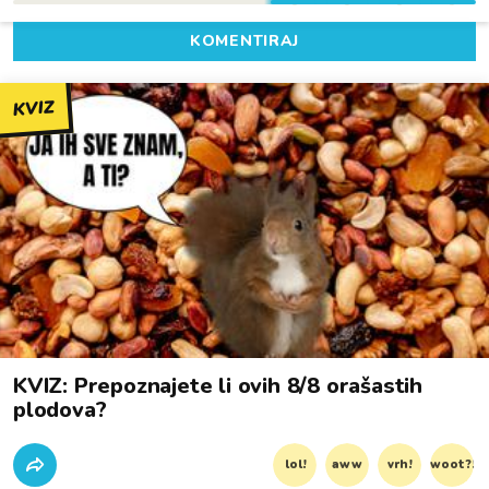
KOMENTIRAJ
KVIZ
KVIZ: Prepoznajete li ovih 8/8 orašastih
plodova?
lol!
aww
vrh!
woot?!