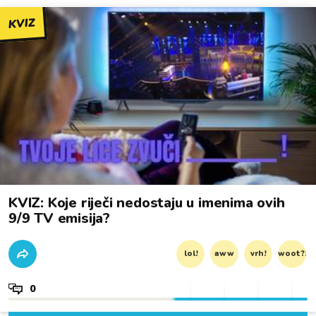
KVIZ
KVIZ: Koje riječi nedostaju u imenima ovih
9/9 TV emisija?
lol!
aww
vrh!
woot?!
0