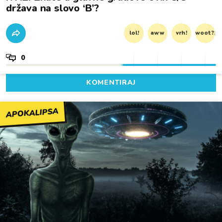
država na slovo ‘B’?
lol!
aww
vrh!
woot?!
0
KOMENTIRAJ
APOKALIPSA