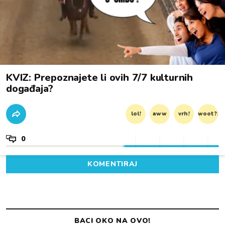
KVIZ: Prepoznajete li ovih 7/7 kulturnih
događaja?
lol!
aww
vrh!
woot?!
0
KOMENTIRAJ