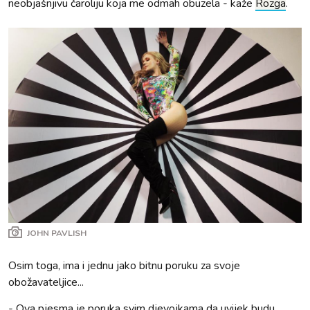
neobjašnjivu čaroliju koja me odmah obuzela - kaže
Rozga
.
JOHN PAVLISH
Osim toga, ima i jednu jako bitnu poruku za svoje
obožavateljice...
- Ova pjesma je poruka svim djevojkama da uvijek budu