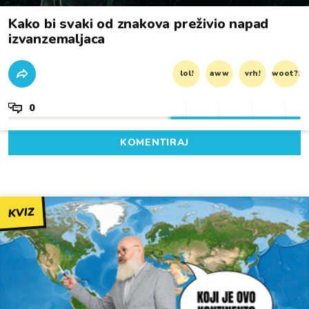
Kako bi svaki od znakova preživio napad
izvanzemaljaca
lol!
aww
vrh!
woot?!
0
KOMENTIRAJ
KVIZ