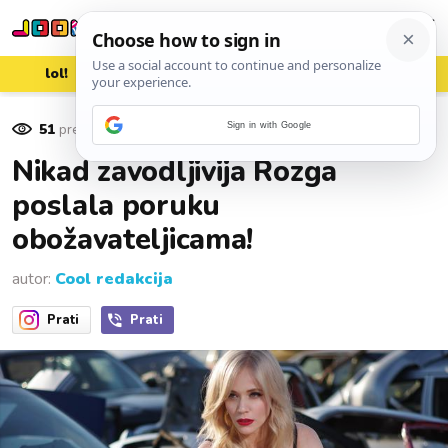
lol!
aww
vrh!
woot?!
51
pregleda
Sign in with Google
26. studenoga 2015.
Nikad zavodljivija Rozga
poslala poruku
obožavateljicama!
autor:
Cool redakcija
Prati
Prati