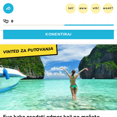
lol!
aww
vrh!
woot?!
0
KOMENTIRAJ
VINTED ZA PUTOVANJA
Evo kako prodati odmor koji ne možete