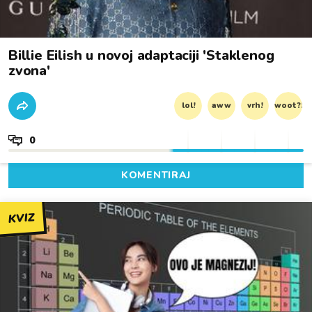
Billie Eilish u novoj adaptaciji 'Staklenog
zvona'
lol!
aww
vrh!
woot?!
0
KOMENTIRAJ
KVIZ