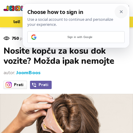
lol!
aww
vrh!
woot?!
750
pregleda
Sign in with Google
07. ožujka 2024.
Nosite kopču za kosu dok
vozite? Možda ipak nemojte
autor:
JoomBoos
Prati
Prati