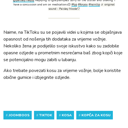
@paisley.rileyyy
Replying to @ocytemple3 sorry for the stutter and shaking: i
have a concussion and am on medications😕
#fyp
#foryou
#hairclip
♬ original
sound - Paisley Nicole🤍
Naime, na TikToku su se pojavili videi u kojima se objašnjava
opasnost od nošenja tih dodataka za vrijeme vožnje.
Nekoliko žena je podijelilo svoje iskustvo kako su zadobile
opasne ozljede u prometnim nesrećama baš zbog kopči koje
se potencijalno mogu zabiti u lubanju.
Ako trebate povezati kosu za vrijeme vožnje, bolje koristite
obične gumice i izbjegnite ozljede.
#
JOOMBOOS
#
TIKTOK
#
KOSA
#
KOPČA ZA KOSU