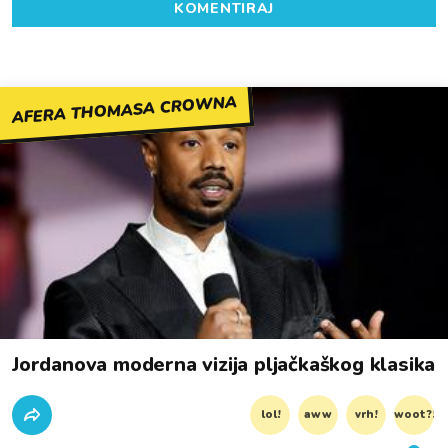
KOMENTIRAJ
AFERA THOMASA CROWNA
Jordanova moderna vizija pljačkaškog klasika
lol!
aww
vrh!
woot?!