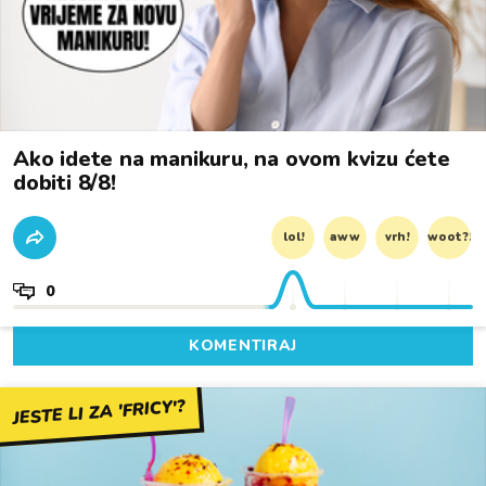
Ako idete na manikuru, na ovom kvizu ćete
dobiti 8/8!
lol!
aww
vrh!
woot?!
0
KOMENTIRAJ
JESTE LI ZA 'FRICY'?