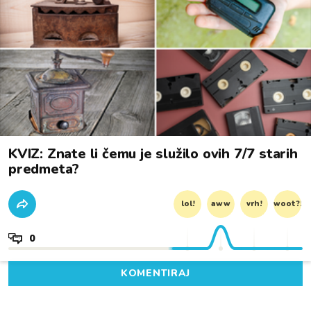
KVIZ: Znate li čemu je služilo ovih 7/7 starih
predmeta?
lol!
aww
vrh!
woot?!
0
KOMENTIRAJ