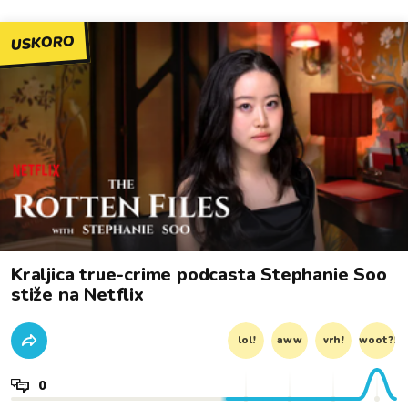
USKORO
Kraljica true-crime podcasta Stephanie Soo
stiže na Netflix
lol!
aww
vrh!
woot?!
0