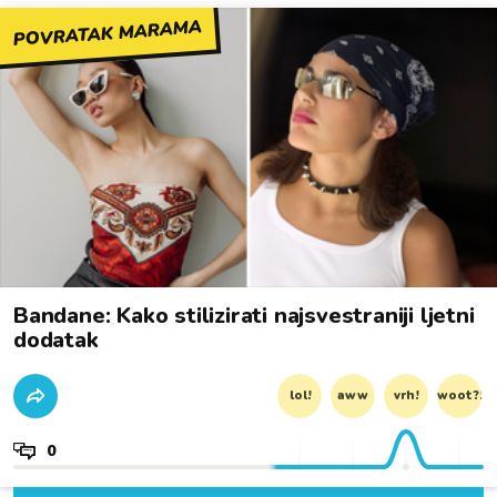
POVRATAK MARAMA
Bandane: Kako stilizirati najsvestraniji ljetni
dodatak
lol!
aww
vrh!
woot?!
0