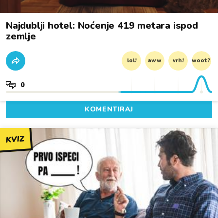
Najdublji hotel: Noćenje 419 metara ispod
zemlje
lol!
aww
vrh!
woot?!
0
KOMENTIRAJ
KVIZ