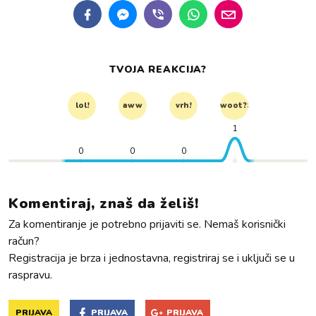
TVOJA REAKCIJA?
lol!
aww
vrh!
woot?!
1
0
0
0
Komentiraj, znaš da želiš!
Za komentiranje je potrebno prijaviti se. Nemaš korisnički
račun?
Registracija je brza i jednostavna, registriraj se i uključi se u
raspravu.
PRIJAVA
PRIJAVA
PRIJAVA