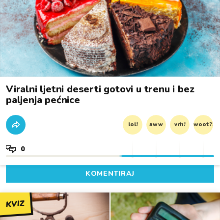
Viralni ljetni deserti gotovi u trenu i bez
paljenja pećnice
lol!
aww
vrh!
woot?!
0
KOMENTIRAJ
KVIZ