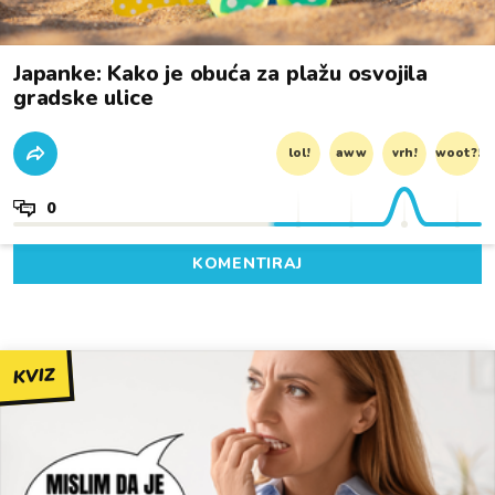
Japanke: Kako je obuća za plažu osvojila
gradske ulice
lol!
aww
vrh!
woot?!
0
KOMENTIRAJ
KVIZ