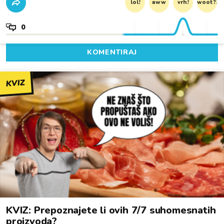
lol!
aww
vrh!
woot?!
0
KOMENTIRAJ
KVIZ
KVIZ: Prepoznajete li ovih 7/7 suhomesnatih
proizvoda?