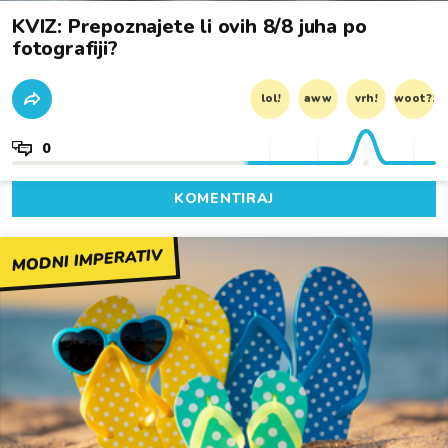
KVIZ: Prepoznajete li ovih 8/8 juha po
fotografiji?
lol!
aww
vrh!
woot?!
0
KOMENTIRAJ
MODNI IMPERATIV