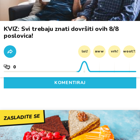
KVIZ: Svi trebaju znati dovršiti ovih 8/8
poslovica!
lol!
aww
vrh!
woot?!
0
KOMENTIRAJ
ZASLADITE SE