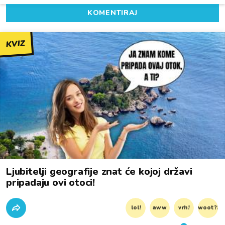
KOMENTIRAJ
KVIZ
Ljubitelji geografije znat će kojoj državi
pripadaju ovi otoci!
lol!
aww
vrh!
woot?!