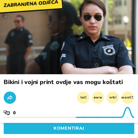
ZABRANJENA ODJEĆA
Bikini i vojni print ovdje vas mogu koštati
lol!
aww
vrh!
woot?!
0
KOMENTIRAJ