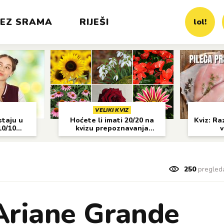
EZ SRAMA
RIJEŠI
lol!
VELIKI KVIZ
staju u
Hoćete li imati 20/20 na
Kviz: Raz
10/10
kvizu prepoznavanja
v
cvijeća?
250
pregled
Ariane Grande