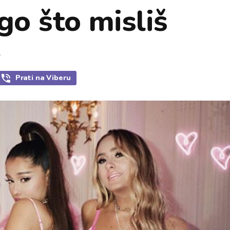
go što misliš
.
Prati
na Viberu