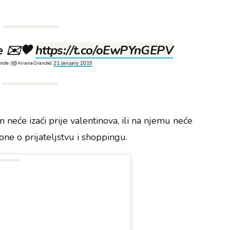
te ✉️🖤
https://t.co/oEwPYnGEPV
ande (@ArianaGrande)
21 January 2019
um neće izaći prije valentinova, ili na njemu neće
one o prijateljstvu i shoppingu.