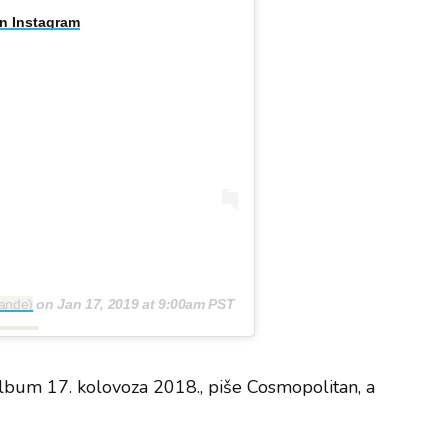
on Instagram
rande)
on
Jan 17, 2019 at 9:00am PST
album 17. kolovoza 2018., piše Cosmopolitan, a