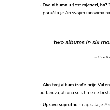
- Dva albuma u šest mjeseci, ha? 
-
poručila je Ari svojim fanovima na
two albums in six mon
— Ariana Gr
- Ako tvoj album izađe prije Valent
od fanova, ali ona se s time ne bi slo
- Upravo suprotno -
napisala je Ar