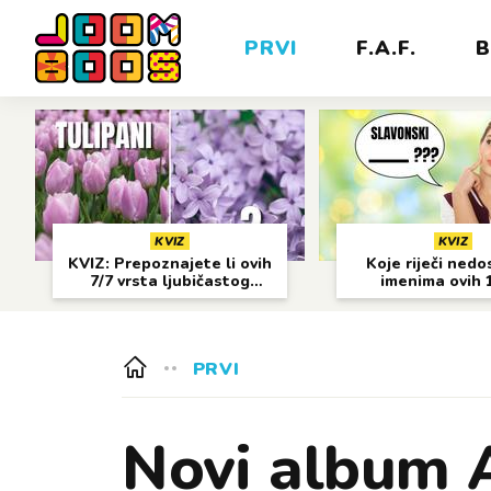
PRVI
F.A.F.
B
KVIZ
KVIZ
KVIZ: Prepoznajete li ovih
Koje riječi nedo
7/7 vrsta ljubičastog
imenima ovih 
cvijeća?
gradova?
PRVI
Novi album 