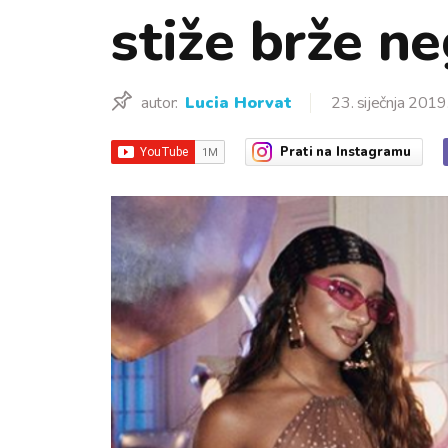
stiže brže ne
autor:
Lucia Horvat
23. siječnja 2019
Prati
na Instagramu