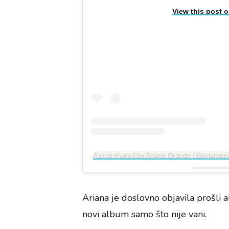
View this post 
A post shared by Ariana Grande (@arianag
Ariana je doslovno objavila prošli 
novi album samo što nije vani.