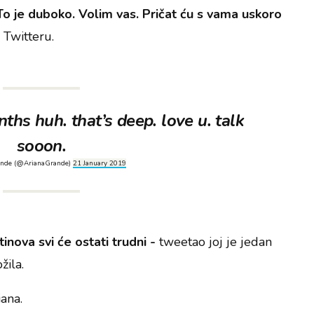
To je duboko. Volim vas. Pričat ću s vama uskoro
 Twitteru.
ths huh. that’s deep. love u. talk
sooon.
ande (@ArianaGrande)
21 January 2019
inova svi će ostati trudni -
tweetao joj je jedan
žila.
iana.