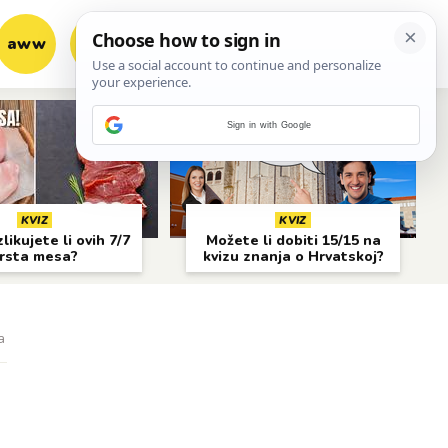
aww
vrh!
woot?!
Sign in with Google
KVIZ
KVIZ
likujete li ovih 7/7
Možete li dobiti 15/15 na
rsta mesa?
kvizu znanja o Hrvatskoj?
a