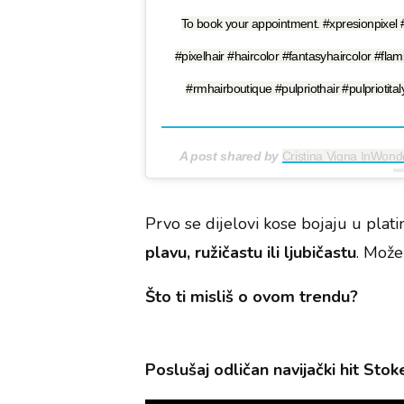
To book your appointment. #xpresionpixel #
#pixelhair #haircolor #fantasyhaircolor #fl
#rmhairboutique #pulpriothair #pulpriotita
A post shared by
Cristina Vigna InWond
Prvo se dijelovi kose bojaju u plati
plavu, ružičastu ili ljubičastu
. Možeš
Što ti misliš o ovom trendu?
Poslušaj odličan navijački hit Stok