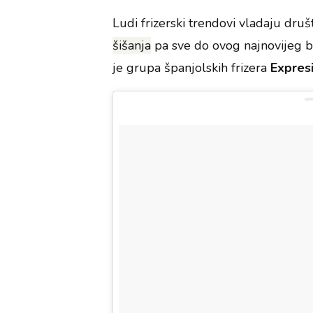
Ludi frizerski trendovi vladaju d
šišanja
pa sve do ovog najnovijeg b
je grupa španjolskih frizera
Expres