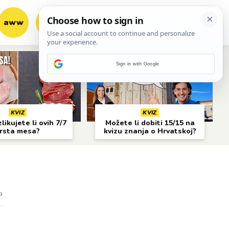
aww
vrh!
woot?!
Sign in with Google
KVIZ
KVIZ
likujete li ovih 7/7
Možete li dobiti 15/15 na
rsta mesa?
kvizu znanja o Hrvatskoj?
a