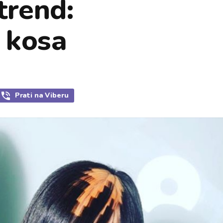
trend:
a kosa
Prati
na Viberu