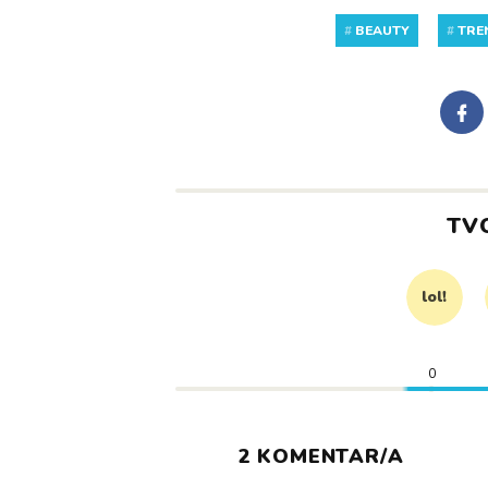
#
BEAUTY
#
TRE
TV
lol!
0
2 KOMENTAR/A