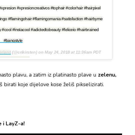
xpresion #xpresioncreativos #tophair #colorhair #hairpixel
amingo #flamingohair #flamingomania #satisfaction #hairbyme
ly #cool #instacool #adictedtobeauty #feliceio #hairbrained
#bangstyle
erland
(@crikirsten) on
May 24, 2018 at 11:36am PDT
nasto plavu, a zatim iz platinasto plave u
zelenu,
 birati koje dijelove kose želiš pikselizirati.
e i LayZ-a!