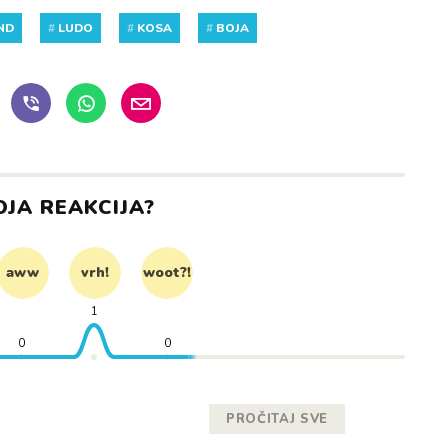
ND
#
LUDO
#
KOSA
#
BOJA
OJA REAKCIJA?
aww
vrh!
woot?!
1
0
0
PROČITAJ SVE