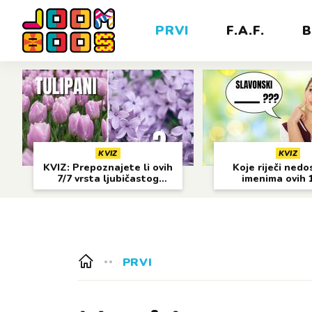
PRVI
F.A.F.
B
KVIZ
KVIZ
KVIZ: Prepoznajete li ovih
Koje riječi nedo
7/7 vrsta ljubičastog
imenima ovih 
cvijeća?
gradova?
PRVI