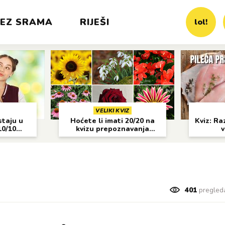
EZ SRAMA
RIJEŠI
lol!
VELIKI KVIZ
staju u
Hoćete li imati 20/20 na
Kviz: Raz
10/10
kvizu prepoznavanja
v
cvijeća?
401
pregled