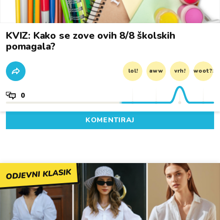
KVIZ: Kako se zove ovih 8/8 školskih
pomagala?
lol!
aww
vrh!
woot?!
0
KOMENTIRAJ
ODJEVNI KLASIK