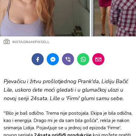
INSTAGRAM/PIXSELL
Pjevačicu i žrtvu prošlotjednog Prank'da, Lidiju Bačić
Lile, uskoro ćete moći gledati i u glumačkoj ulozi u
novoj seriji 24sata. Lille u 'Firmi' glumi samu sebe.
"Bilo je baš odlično. Trema nije postojala. Ekipa je bila odlična,
kao i energija. Drago mi je da sam bila gošća", rekla je nakon
snimanja Lidija. Pojavljuje se u jednoj od epizoda 'Firme',
novog serijala
24sata oriđiđi produkcije
koji možete pratiti