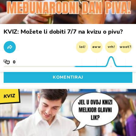
KVIZ: Možete li dobiti 7/7 na kvizu o pivu?
lol!
aww
vrh!
woot?!
0
KOMENTIRAJ
KVIZ