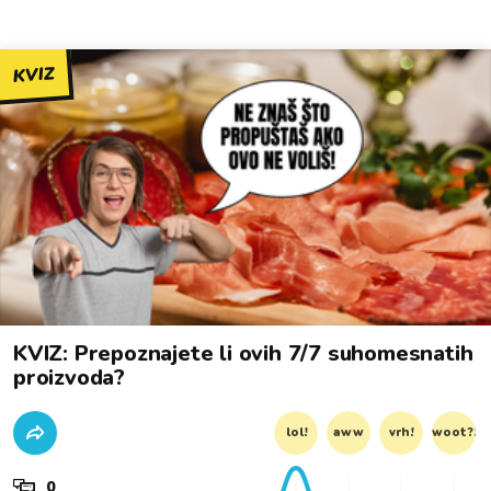
KVIZ
KVIZ: Prepoznajete li ovih 7/7 suhomesnatih
proizvoda?
lol!
aww
vrh!
woot?!
0