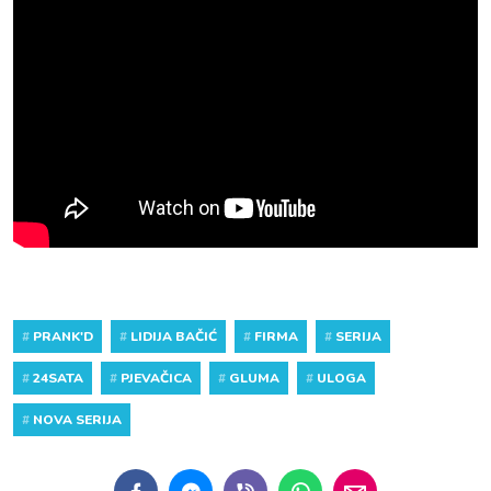
#
PRANK'D
#
LIDIJA BAČIĆ
#
FIRMA
#
SERIJA
#
24SATA
#
PJEVAČICA
#
GLUMA
#
ULOGA
#
NOVA SERIJA