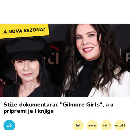
A NOVA SEZONA?
Stiže dokumentarac "Gilmore Girls", a u
pripremi je i knjiga
lol!
aww
vrh!
woot?!