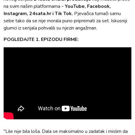
na svim našim platformama
- YouTube, Facebook,
Instagram, 24sata.hr i Tik Tok.
Pjevačica tumači samu
sebe tako da se nije morala puno pripremati za set. Iskusniji
glumci iz serijala pohvalili su njezin angažman.
POGLEDAJTE 1. EPIZODU FIRME:
"Lile nije bila loša. Dala se maksimalno u zadatak i mislim da