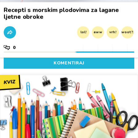
Recepti s morskim plodovima za lagane
ljetne obroke
lol!
aww
vrh!
woot?!
0
KOMENTIRAJ
KVIZ