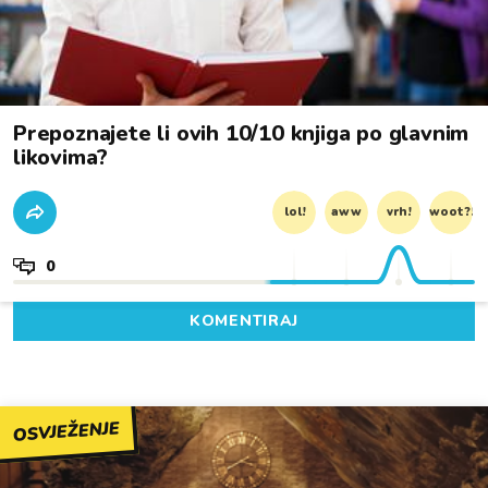
Prepoznajete li ovih 10/10 knjiga po glavnim
likovima?
lol!
aww
vrh!
woot?!
0
KOMENTIRAJ
OSVJEŽENJE