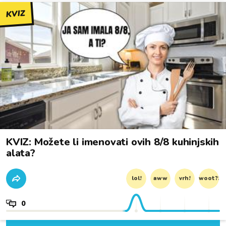
KVIZ
KVIZ: Možete li imenovati ovih 8/8 kuhinjskih
alata?
lol!
aww
vrh!
woot?!
0