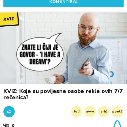
KOMENTIRAJ
KVIZ
KVIZ: Koje su povijesne osobe rekle ovih 7/7
rečenica?
lol!
aww
vrh!
woot?!
0