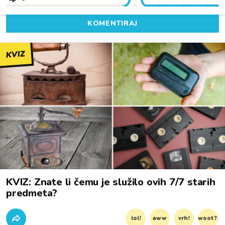
KOMENTIRAJ
KVIZ
KVIZ: Znate li čemu je služilo ovih 7/7 starih
predmeta?
lol!
aww
vrh!
woot?!