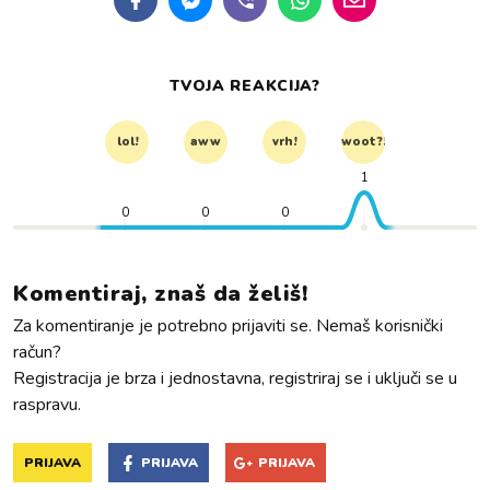
TVOJA REAKCIJA?
lol!
aww
vrh!
woot?!
1
0
0
0
Komentiraj, znaš da želiš!
Za komentiranje je potrebno prijaviti se. Nemaš korisnički
račun?
Registracija je brza i jednostavna, registriraj se i uključi se u
raspravu.
PRIJAVA
PRIJAVA
PRIJAVA