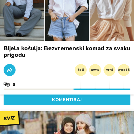
Bijela košulja: Bezvremenski komad za svaku
prigodu
lol!
aww
vrh!
woot?!
0
KOMENTIRAJ
KVIZ