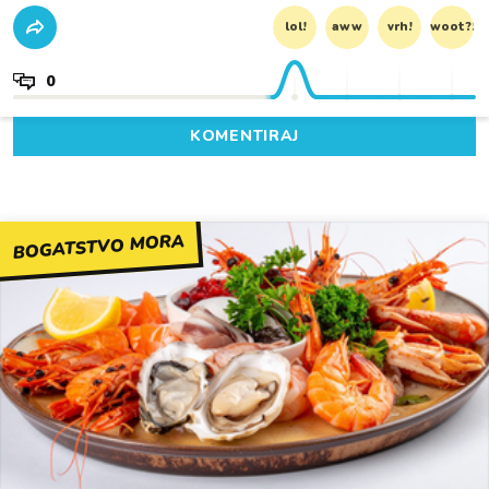
lol!
aww
vrh!
woot?!
0
KOMENTIRAJ
BOGATSTVO MORA