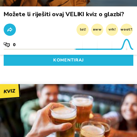
Možete li riješiti ovaj VELIKI kviz o glazbi?
lol!
aww
vrh!
woot?!
0
KOMENTIRAJ
KVIZ