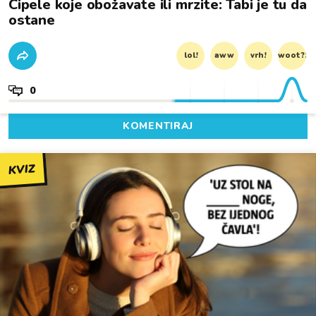
Cipele koje obožavate ili mrzite: Tabi je tu da
ostane
lol!
aww
vrh!
woot?!
0
KOMENTIRAJ
KVIZ