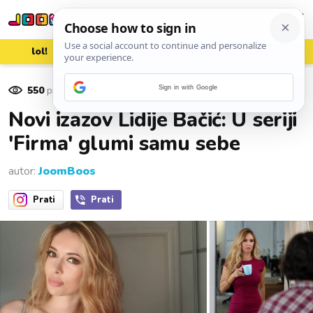
lol!
aww
vrh!
woot?!
550
pregleda
Sign in with Google
28. listopada 2020.
Novi izazov Lidije Bačić: U seriji
'Firma' glumi samu sebe
autor:
JoomBoos
Prati
Prati