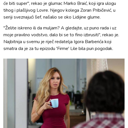
će biti super", rekao je glumac Marko Braić, koji igra ulogu
tihog i plašljivog Lovre. Njegov kolega Zoran Pribičević, u
seriji sveznajući šef, našalio se oko Lidijine glume.
"Želite iskreno ili da muljam? A gledajte, uz puno rada i uz
moje pravilno vodstvo, dalo bi se to fino izbrusiti", rekao je.
Najbitnija u svemu je riječ redatelja Igora Barberića koji
smatra da je za tu epizodu 'Firme' Lile bila pun pogodak.