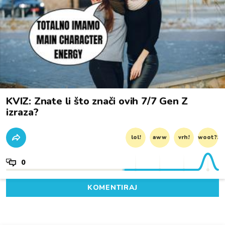
KVIZ: Znate li što znači ovih 7/7 Gen Z
izraza?
lol!
aww
vrh!
woot?!
0
KOMENTIRAJ