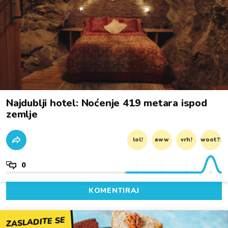
Najdublji hotel: Noćenje 419 metara ispod
zemlje
lol!
aww
vrh!
woot?!
0
KOMENTIRAJ
ZASLADITE SE