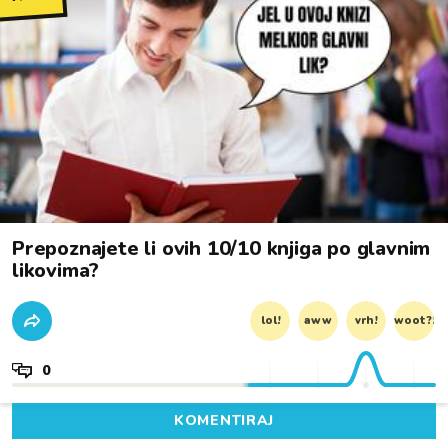
Prepoznajete li ovih 10/10 knjiga po glavnim
likovima?
lol!
aww
vrh!
woot?!
0
KOMENTIRAJ