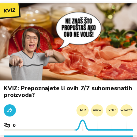
KVIZ
KVIZ: Prepoznajete li ovih 7/7 suhomesnatih
proizvoda?
lol!
aww
vrh!
woot?!
0