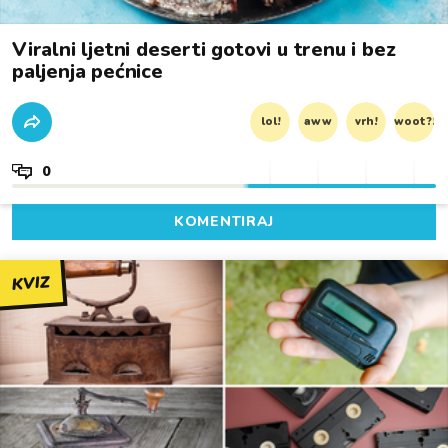
Viralni ljetni deserti gotovi u trenu i bez
paljenja pećnice
lol!
aww
vrh!
woot?!
0
KOMENTIRAJ
KVIZ