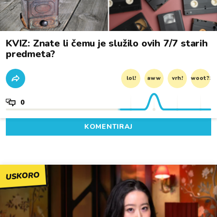
KVIZ: Znate li čemu je služilo ovih 7/7 starih
predmeta?
lol!
aww
vrh!
woot?!
0
KOMENTIRAJ
USKORO