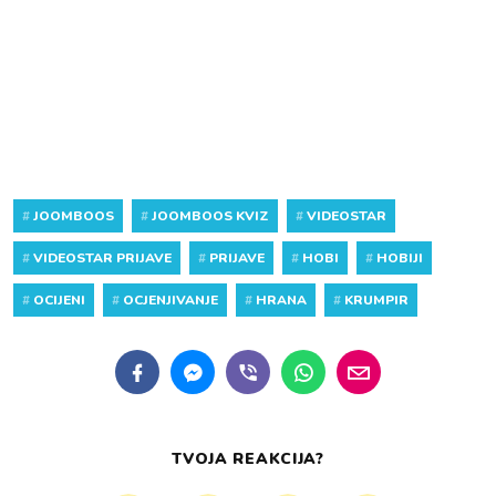
#
JOOMBOOS
#
JOOMBOOS KVIZ
#
VIDEOSTAR
#
VIDEOSTAR PRIJAVE
#
PRIJAVE
#
HOBI
#
HOBIJI
#
OCIJENI
#
OCJENJIVANJE
#
HRANA
#
KRUMPIR
TVOJA REAKCIJA?