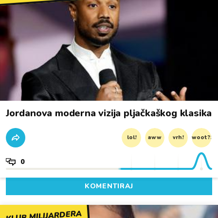
Jordanova moderna vizija pljačkaškog klasika
lol!
aww
vrh!
woot?!
0
KOMENTIRAJ
KLUB MILIJARDERA