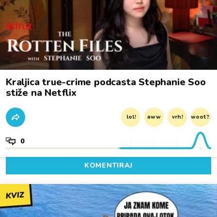
Kraljica true-crime podcasta Stephanie Soo
stiže na Netflix
lol!
aww
vrh!
woot?!
0
KOMENTIRAJ
KVIZ