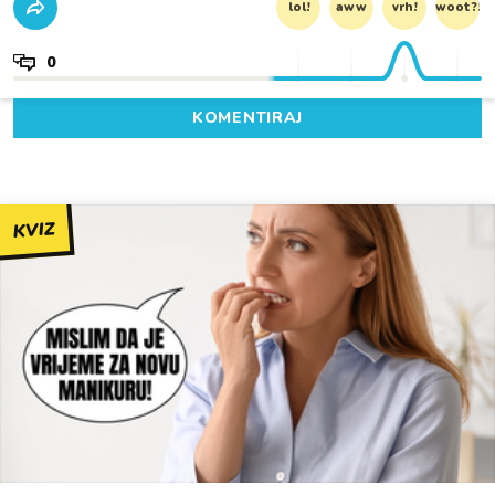
lol!
aww
vrh!
woot?!
0
KOMENTIRAJ
KVIZ