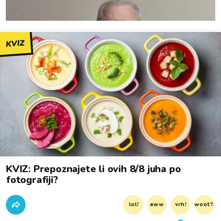
KVIZ
KVIZ: Prepoznajete li ovih 8/8 juha po
fotografiji?
lol!
aww
vrh!
woot?!