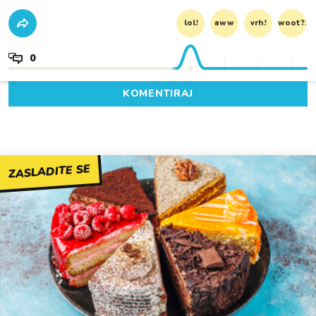
lol!
aww
vrh!
woot?!
0
KOMENTIRAJ
ZASLADITE SE