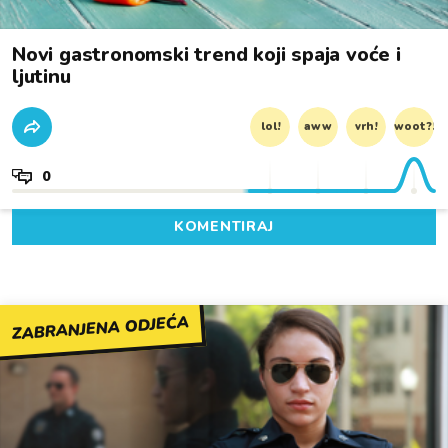
Novi gastronomski trend koji spaja voće i
ljutinu
lol!
aww
vrh!
woot?!
0
KOMENTIRAJ
ZABRANJENA ODJEĆA