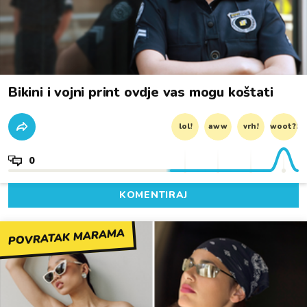
Bikini i vojni print ovdje vas mogu koštati
lol!
aww
vrh!
woot?!
0
KOMENTIRAJ
POVRATAK MARAMA