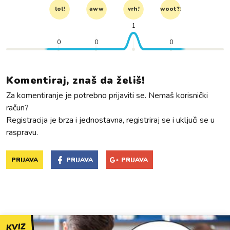
lol!
aww
vrh!
woot?!
1
0
0
0
Komentiraj, znaš da želiš!
Za komentiranje je potrebno prijaviti se. Nemaš korisnički
račun?
Registracija je brza i jednostavna, registriraj se i uključi se u
raspravu.
PRIJAVA
PRIJAVA
PRIJAVA
KVIZ