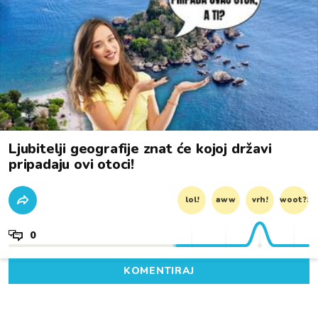
Ljubitelji geografije znat će kojoj državi
pripadaju ovi otoci!
lol!
aww
vrh!
woot?!
0
KOMENTIRAJ