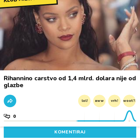
Rihannino carstvo od 1,4 mlrd. dolara nije od
glazbe
lol!
aww
vrh!
woot?!
0
KOMENTIRAJ