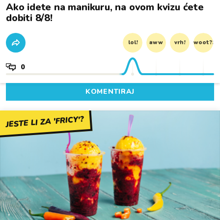
Ako idete na manikuru, na ovom kvizu ćete
dobiti 8/8!
lol!
aww
vrh!
woot?!
0
KOMENTIRAJ
JESTE LI ZA 'FRICY'?