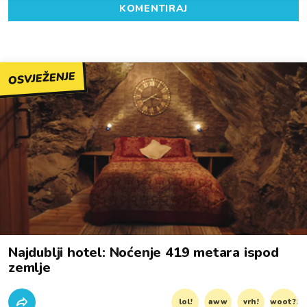
KOMENTIRAJ
OSVJEŽENJE
Najdublji hotel: Noćenje 419 metara ispod
zemlje
lol!
aww
vrh!
woot?!