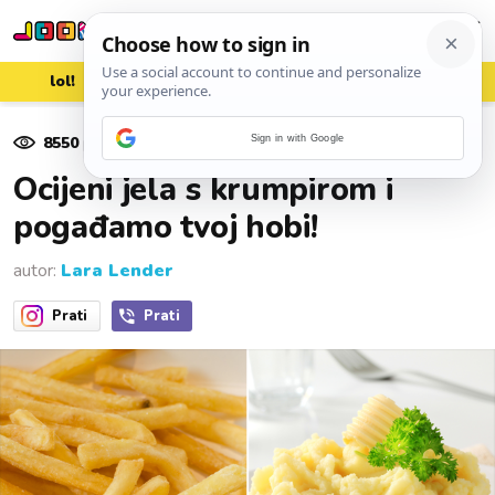
lol!
aww
vrh!
woot?!
8550
pregleda
Sign in with Google
05. travnja 2023.
Ocijeni jela s krumpirom i
pogađamo tvoj hobi!
autor:
Lara Lender
Prati
Prati