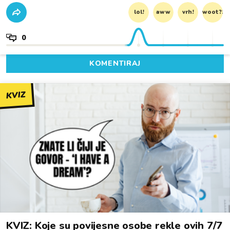
lol!
aww
vrh!
woot?!
0
KOMENTIRAJ
KVIZ
KVIZ: Koje su povijesne osobe rekle ovih 7/7