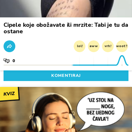
Cipele koje obožavate ili mrzite: Tabi je tu da
ostane
lol!
aww
vrh!
woot?!
0
KOMENTIRAJ
KVIZ