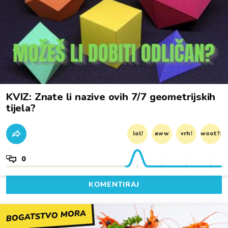
KVIZ: Znate li nazive ovih 7/7 geometrijskih
tijela?
lol!
aww
vrh!
woot?!
0
KOMENTIRAJ
BOGATSTVO MORA