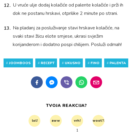
U vruće ulje dodaj kolačiće od palente kolačiće i prži ih
dok ne postanu hrskavi, otprilike 2 minute po strani.
Na pladanj za posluživanje stavi hrskave kolačiće, na
svaki stavi žlicu elote smjese, ukrasi svježim
korijanderom i dodatno pospi chilijem. Posluži odmah!
#
JOOMBOOS
#
RECEPT
#
UKUSNO
#
FINO
#
PALENTA
TVOJA REAKCIJA?
lol!
aww
vrh!
woot?!
1