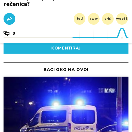
rečenica?
lol!
aww
vrh!
woot?!
0
KOMENTIRAJ