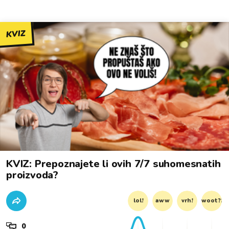
KVIZ
KVIZ: Prepoznajete li ovih 7/7 suhomesnatih
proizvoda?
lol!
aww
vrh!
woot?!
0