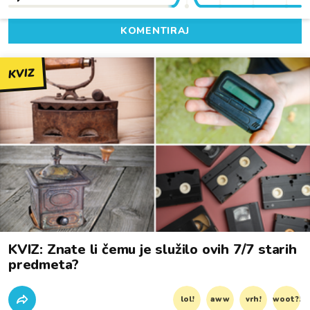
KOMENTIRAJ
KVIZ
KVIZ: Znate li čemu je služilo ovih 7/7 starih
predmeta?
lol!
aww
vrh!
woot?!