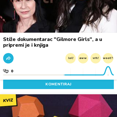
Stiže dokumentarac "Gilmore Girls", a u
pripremi je i knjiga
lol!
aww
vrh!
woot?!
0
KOMENTIRAJ
KVIZ