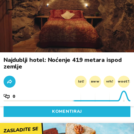
Najdublji hotel: Noćenje 419 metara ispod
zemlje
lol!
aww
vrh!
woot?!
0
KOMENTIRAJ
ZASLADITE SE