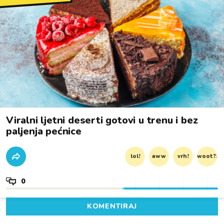
Viralni ljetni deserti gotovi u trenu i bez
paljenja pećnice
lol!
aww
vrh!
woot?!
0
KOMENTIRAJ