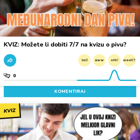
KVIZ: Možete li dobiti 7/7 na kvizu o pivu?
lol!
aww
vrh!
woot?!
0
KOMENTIRAJ
KVIZ