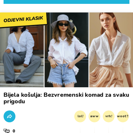
ODJEVNI KLASIK
Bijela košulja: Bezvremenski komad za svaku
prigodu
lol!
aww
vrh!
woot?!
0