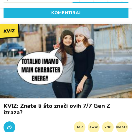
KOMENTIRAJ
KVIZ
KVIZ: Znate li što znači ovih 7/7 Gen Z
izraza?
lol!
aww
vrh!
woot?!