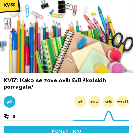
KVIZ
KVIZ: Kako se zove ovih 8/8 školskih
pomagala?
lol!
aww
vrh!
woot?!
0
KOMENTIRAJ