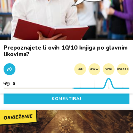
Prepoznajete li ovih 10/10 knjiga po glavnim
likovima?
lol!
aww
vrh!
woot?!
0
KOMENTIRAJ
OSVJEŽENJE