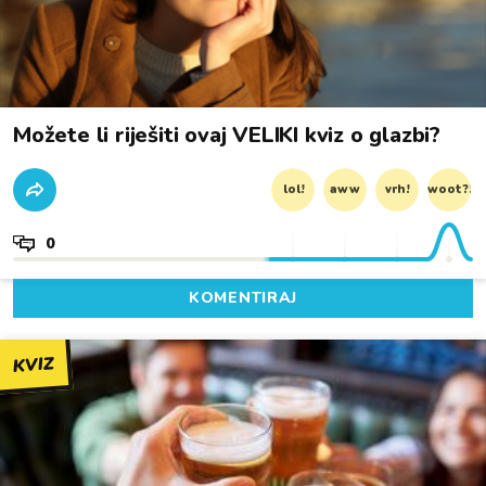
Možete li riješiti ovaj VELIKI kviz o glazbi?
lol!
aww
vrh!
woot?!
0
KOMENTIRAJ
KVIZ