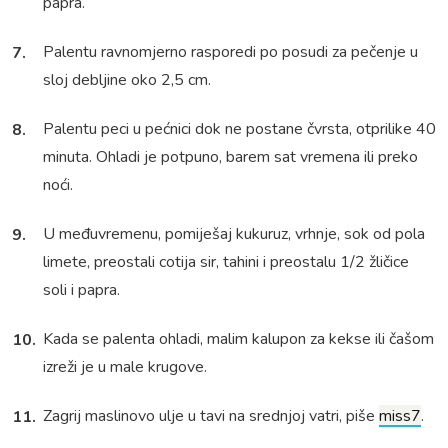
papra.
Palentu ravnomjerno rasporedi po posudi za pečenje u
sloj debljine oko 2,5 cm.
Palentu peci u pećnici dok ne postane čvrsta, otprilike 40
minuta. Ohladi je potpuno, barem sat vremena ili preko
noći.
U međuvremenu, pomiješaj kukuruz, vrhnje, sok od pola
limete, preostali cotija sir, tahini i preostalu 1/2 žličice
soli i papra.
Kada se palenta ohladi, malim kalupon za kekse ili čašom
izreži je u male krugove.
Zagrij maslinovo ulje u tavi na srednjoj vatri, piše
miss7
.