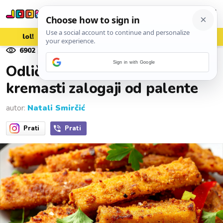
lol!
aww
vrh!
woot?!
6902
pregleda
18. studenoga 2025.
Sign in with Google
Odlična grickalica: Hrskavi i
kremasti zalogaji od palente
autor:
Natali Smirčić
Prati
Prati