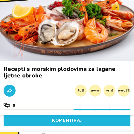
Recepti s morskim plodovima za lagane
ljetne obroke
lol!
aww
vrh!
woot?!
0
KOMENTIRAJ