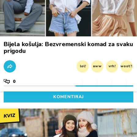
Bijela košulja: Bezvremenski komad za svaku
prigodu
lol!
aww
vrh!
woot?!
0
KOMENTIRAJ
KVIZ