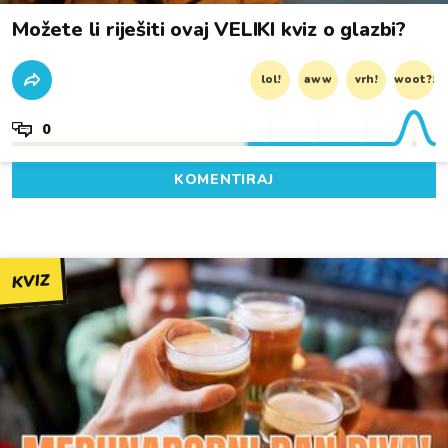
Možete li riješiti ovaj VELIKI kviz o glazbi?
lol!
aww
vrh!
woot?!
0
KOMENTIRAJ
KVIZ