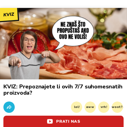
KVIZ
KVIZ: Prepoznajete li ovih 7/7 suhomesnatih
proizvoda?
lol!
aww
vrh!
woot?!
0
PRATI NAS