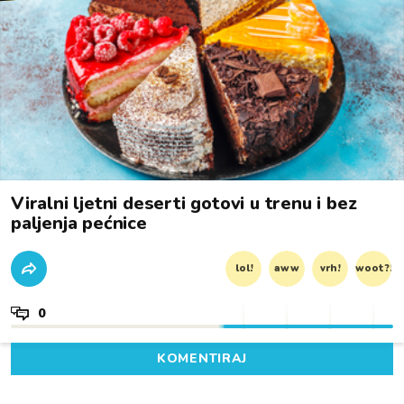
Viralni ljetni deserti gotovi u trenu i bez
paljenja pećnice
lol!
aww
vrh!
woot?!
0
KOMENTIRAJ