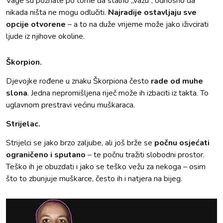
Vage su poznate po tome da stalno „važu“, odnosno da
nikada ništa ne mogu odlučiti.
Najradije ostavljaju sve
opcije otvorene
– a to na duže vrijeme može jako iživcirati
ljude iz njihove okoline.
Škorpion.
Djevojke rođene u znaku Škorpiona često
rade od muhe
slona
. Jedna nepromišljena riječ može ih izbaciti iz takta. To
uglavnom prestravi većinu muškaraca.
Strijelac.
Strijelci se jako brzo zaljube, ali još brže se
počnu osjećati
ograničeno i sputano
– te počnu tražiti slobodni prostor.
Teško ih je obuzdati i jako se teško vežu za nekoga – osim
što to zbunjuje muškarce, često ih i natjera na bijeg.