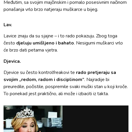
Međutim, sa svojim majčinskim i pomalo posesivnim načinom
ponašanja vrlo brzo natjeraju muškarce u bijeg.
Lav.
Lavice znaju da su sjajne – i to rado pokazuju. Zbog toga
često
djeluju umišljeno i bahato
. Nesigurni muškarci vrlo
će brzo dati petama vjetra.
Djevica.
Djevice su često kontrolfreakovi te
rado pretjeraju sa
svojim „redom, radom i disciplinom“
. Najradije bi
preuredile, počistile, pospremile svaki muški stan u koji kroče.
To ponekad jest praktično, ali može i izbaciti iz takta.