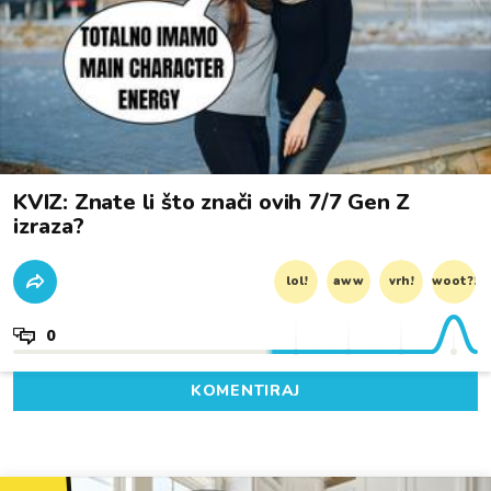
KVIZ: Znate li što znači ovih 7/7 Gen Z
izraza?
lol!
aww
vrh!
woot?!
0
KOMENTIRAJ