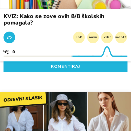
KVIZ: Kako se zove ovih 8/8 školskih
pomagala?
lol!
aww
vrh!
woot?!
0
KOMENTIRAJ
ODJEVNI KLASIK