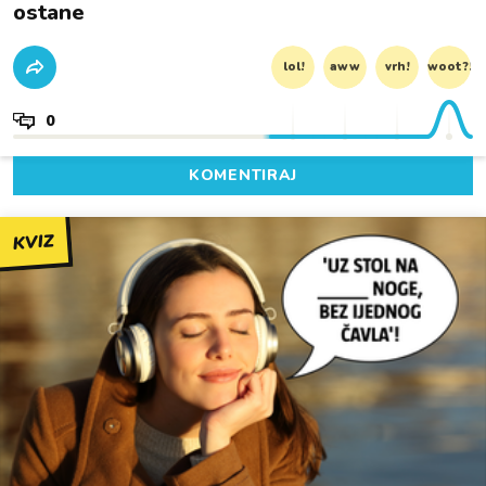
ostane
lol!
aww
vrh!
woot?!
0
KOMENTIRAJ
KVIZ