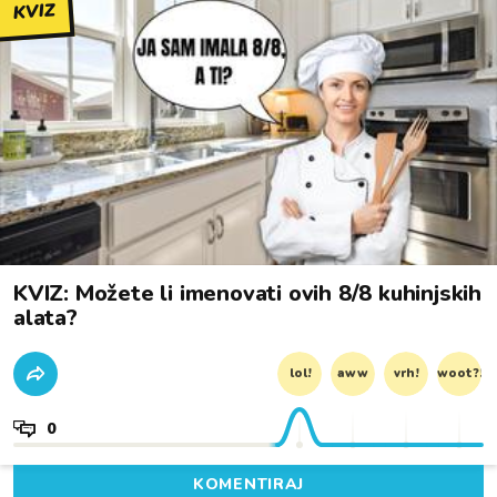
KVIZ
KVIZ: Možete li imenovati ovih 8/8 kuhinjskih
alata?
lol!
aww
vrh!
woot?!
0
KOMENTIRAJ