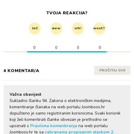
TVOJA REAKCIJA?
lol!
aww
vrh!
woot?!
0
0
0
0
4 KOMENTAR/A
PROČITAJ SVE
Važna obavijest
Sukladno članku 94. Zakona o elektroničkim medijima,
komentiranje članaka na web portalu Joomboos.hr
dopušteno je samo registriranim korisnicima. Svaki korisnik
koji želi komentirati članke obvezan je prethodno se
upoznati s
Pravilima komentiranja
na web portalu
Joomboos.hr te sa
zabranama propisanim stavkom 2.