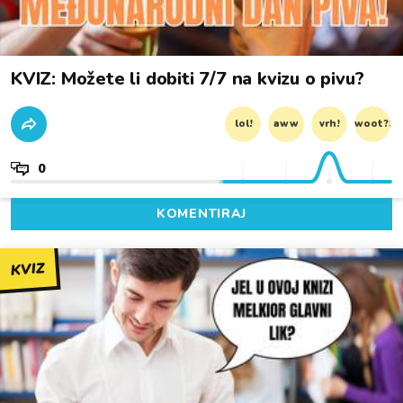
KVIZ: Možete li dobiti 7/7 na kvizu o pivu?
lol!
aww
vrh!
woot?!
0
KOMENTIRAJ
KVIZ