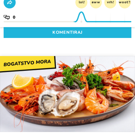
lol!
aww
vrh!
woot?!
0
KOMENTIRAJ
BOGATSTVO MORA