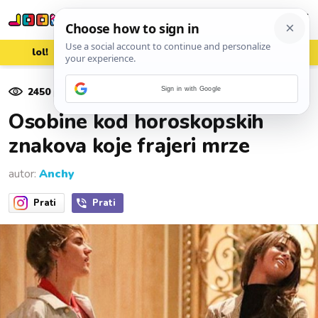
lol!
aww
vrh!
woot?!
2450
pregleda
Sign in with Google
15. kolovoza 2018.
Osobine kod horoskopskih
znakova koje frajeri mrze
autor:
Anchy
Prati
Prati