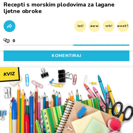
Recepti s morskim plodovima za lagane
ljetne obroke
lol!
aww
vrh!
woot?!
0
KOMENTIRAJ
KVIZ