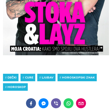
#
DEČKI
#
CURE
#
LJUBAV
#
HOROSKOPSKI ZNAK
#
HOROSKOP