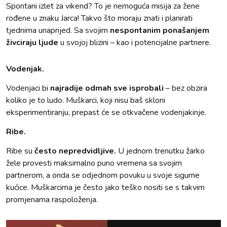
Spontani izlet za vikend? To je nemoguća misija za žene
rođene u znaku Jarca! Takvo što moraju znati i planirati
tjednima unaprijed. Sa svojim
nespontanim ponašanjem
živciraju ljude
u svojoj blizini – kao i potencijalne partnere.
Vodenjak.
Vodenjaci bi
najradije odmah sve isprobali
– bez obzira
koliko je to ludo. Muškarci, koji nisu baš skloni
eksperimentiranju, prepast će se otkvačene vodenjakinje.
Ribe.
Ribe su
često nepredvidljive.
U jednom trenutku žarko
žele provesti maksimalno puno vremena sa svojim
partnerom, a onda se odjednom povuku u svoje sigurne
kućice. Muškarcima je često jako teško nositi se s takvim
promjenama raspoloženja.