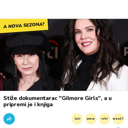
A NOVA SEZONA?
Stiže dokumentarac "Gilmore Girls", a u
pripremi je i knjiga
lol!
aww
vrh!
woot?!