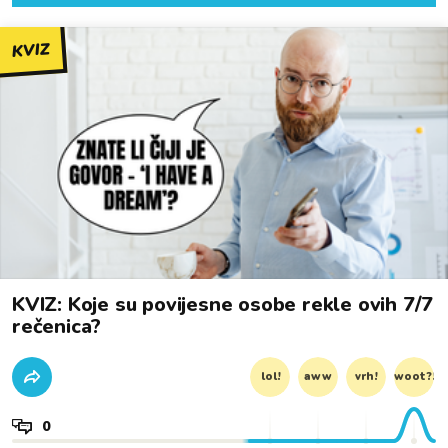
KVIZ
KVIZ: Koje su povijesne osobe rekle ovih 7/7
rečenica?
lol!
aww
vrh!
woot?!
0