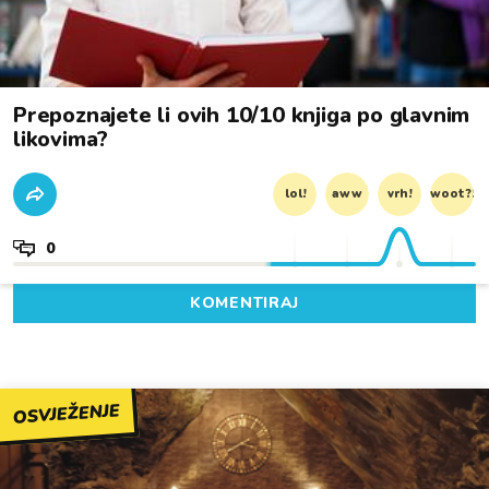
Prepoznajete li ovih 10/10 knjiga po glavnim
likovima?
lol!
aww
vrh!
woot?!
0
KOMENTIRAJ
OSVJEŽENJE