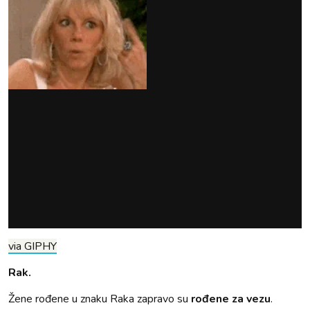
via GIPHY
Rak.
Žene rođene u znaku Raka zapravo su
rođene za vezu
.