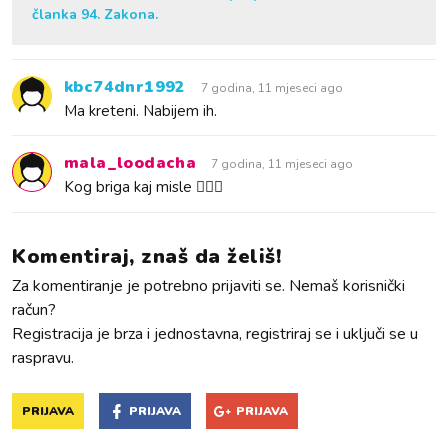
članka 94. Zakona.
kbc74dnr1992
7 godina, 11 mjeseci ago
Ma kreteni. Nabijem ih.
mala_loodacha
7 godina, 11 mjeseci ago
Kog briga kaj misle 💁🏼‍♀️
Komentiraj, znaš da želiš!
Za komentiranje je potrebno prijaviti se. Nemaš korisnički
račun?
Registracija je brza i jednostavna, registriraj se i uključi se u
raspravu.
PRIJAVA
PRIJAVA
PRIJAVA