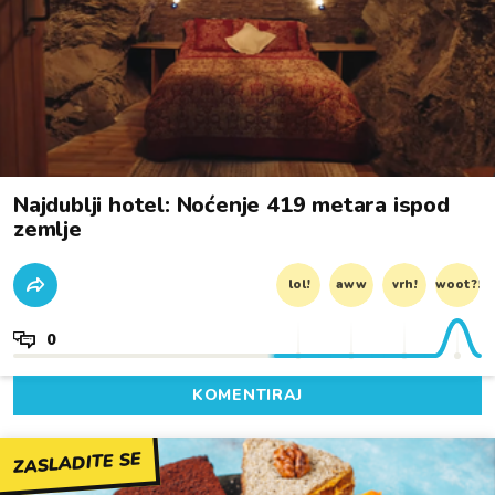
Najdublji hotel: Noćenje 419 metara ispod
zemlje
lol!
aww
vrh!
woot?!
0
KOMENTIRAJ
ZASLADITE SE