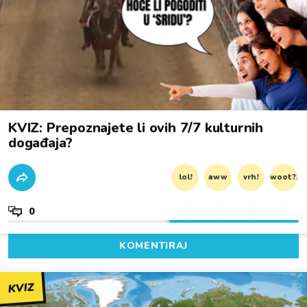
KVIZ: Prepoznajete li ovih 7/7 kulturnih
događaja?
lol!
aww
vrh!
woot?!
0
KOMENTIRAJ
KVIZ