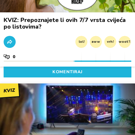
KVIZ: Prepoznajete li ovih 7/7 vrsta cvijeća
po listovima?
lol!
aww
vrh!
woot?!
0
KOMENTIRAJ
KVIZ