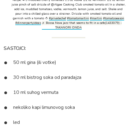
recipe: 4-5 muddled cherry tomatoes 1.5 oz vodka 1/2 oz vermouth 1/2 oz lemon
juice pinch of salt drizzle of @Algae Cooking Club smoked tomato oil In a shaker,
add ice, muddled tomatoes, vodka, vermouth, lemon juice, and salt. Shake and
pour into a chilled glass over a strainer. Drizzle with smoked tomato oil and
garnish with a tomato 🍅
#privatechef
#tomatomartini
#martini
#tomatoseason
#dinnerpartyideas
♬ Bossa Nova jazz that seems to fit in a cafe(1433079) -
TAKANORI ONDA
SASTOJCI:
50 ml gina (ili votke)
30 ml bistrog soka od paradajza
10 ml suhog vermuta
nekoliko kapi limunovog soka
led