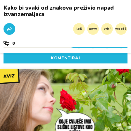
Kako bi svaki od znakova preživio napad
izvanzemaljaca
lol!
aww
vrh!
woot?!
0
KOMENTIRAJ
KVIZ