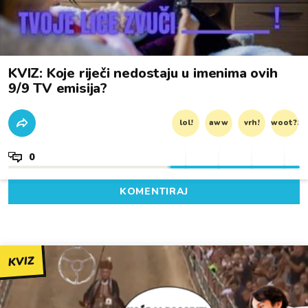
KVIZ: Koje riječi nedostaju u imenima ovih
9/9 TV emisija?
lol!
aww
vrh!
woot?!
0
KOMENTIRAJ
KVIZ