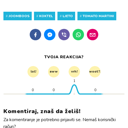
#
JOOMBOOS
#
KOKTEL
#
LJETO
#
TOMATO MARTINI
TVOJA REAKCIJA?
lol!
aww
vrh!
woot?!
1
0
0
0
Komentiraj, znaš da želiš!
Za komentiranje je potrebno prijaviti se. Nemaš korisnički
račun?