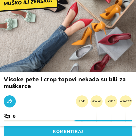
MUŠKO ILI ŽENSKO?
Visoke pete i crop topovi nekada su bili za
muškarce
lol!
aww
vrh!
woot?!
0
KOMENTIRAJ