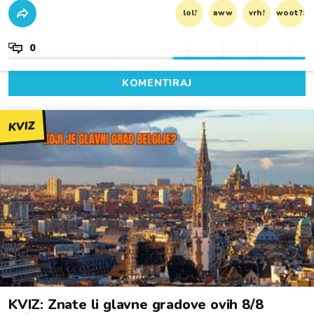
lol!
aww
vrh!
woot?!
0
KOMENTIRAJ
KVIZ
KVIZ: Znate li glavne gradove ovih 8/8