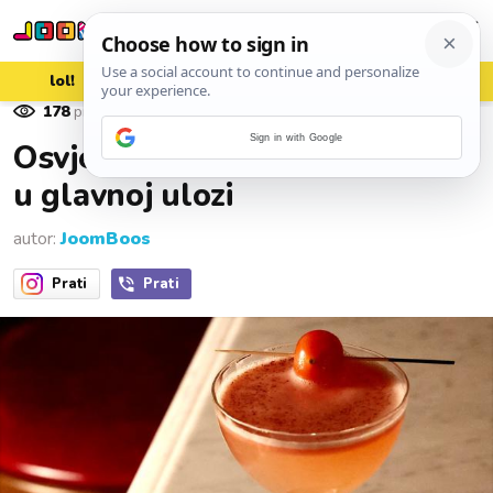
lol!
aww
vrh!
woot?!
178
pregleda
06. srpnja 2026.
Sign in with Google
Osvježavajući koktel s rajčicom
u glavnoj ulozi
autor:
JoomBoos
Prati
Prati