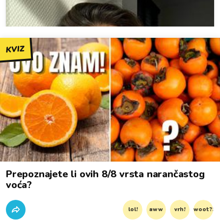
KVIZ
Prepoznajete li ovih 8/8 vrsta narančastog
voća?
lol!
aww
vrh!
woot?!