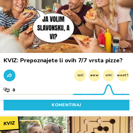
KVIZ: Prepoznajete li ovih 7/7 vrsta pizze?
lol!
aww
vrh!
woot?!
0
KOMENTIRAJ
KVIZ