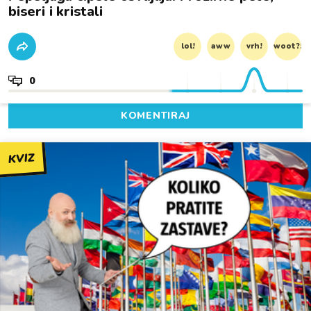
biseri i kristali
lol!
aww
vrh!
woot?!
0
KOMENTIRAJ
KVIZ