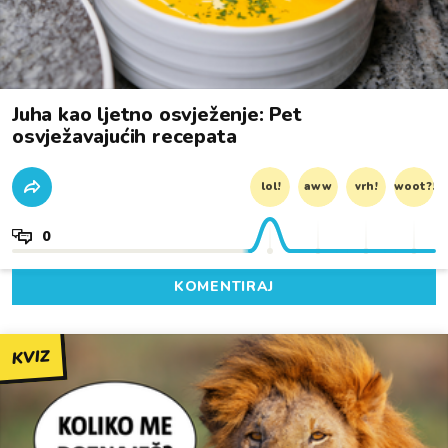
Juha kao ljetno osvježenje: Pet
osvježavajućih recepata
lol!
aww
vrh!
woot?!
0
KOMENTIRAJ
KVIZ