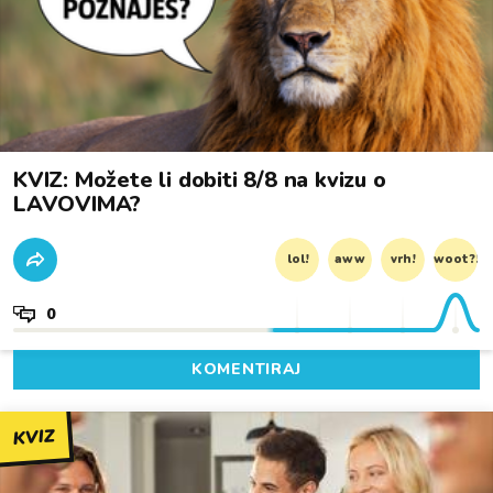
KVIZ: Možete li dobiti 8/8 na kvizu o
LAVOVIMA?
lol!
aww
vrh!
woot?!
0
KOMENTIRAJ
KVIZ