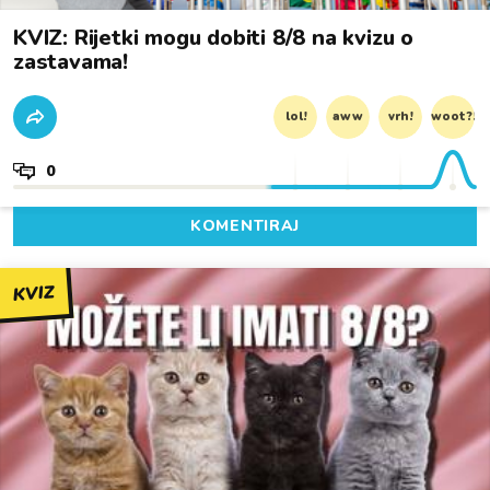
KVIZ: Rijetki mogu dobiti 8/8 na kvizu o
zastavama!
lol!
aww
vrh!
woot?!
0
KOMENTIRAJ
KVIZ