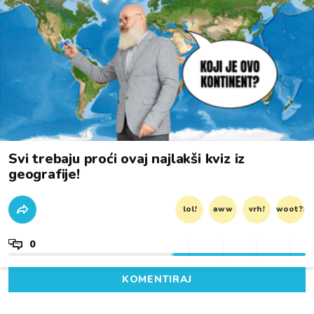
Svi trebaju proći ovaj najlakši kviz iz
geografije!
lol!
aww
vrh!
woot?!
0
KOMENTIRAJ