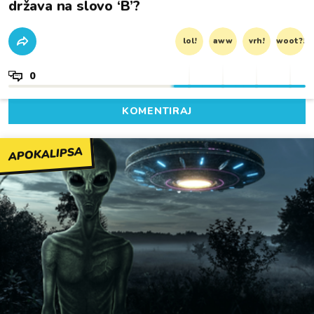
država na slovo ‘B’?
lol!
aww
vrh!
woot?!
0
KOMENTIRAJ
APOKALIPSA