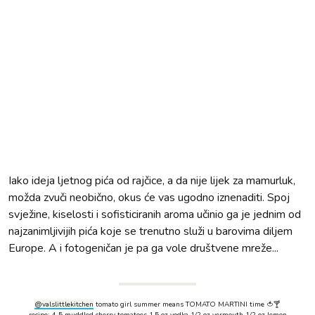
Iako ideja ljetnog pića od rajčice, a da nije lijek za mamurluk,
možda zvuči neobično, okus će vas ugodno iznenaditi. Spoj
svježine, kiselosti i sofisticiranih aroma učinio ga je jednim od
najzanimljivijih pića koje se trenutno služi u barovima diljem
Europe. A i fotogeničan je pa ga vole društvene mreže...
@valslittlekitchen
tomato girl summer means TOMATO MARTINI time 🍅🍸