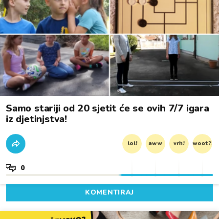
Samo stariji od 20 sjetit će se ovih 7/7 igara
iz djetinjstva!
lol!
aww
vrh!
woot?!
0
KOMENTIRAJ