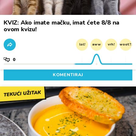
KVIZ: Ako imate mačku, imat ćete 8/8 na
ovom kvizu!
lol!
aww
vrh!
woot?!
0
KOMENTIRAJ
TEKUĆI UŽITAK