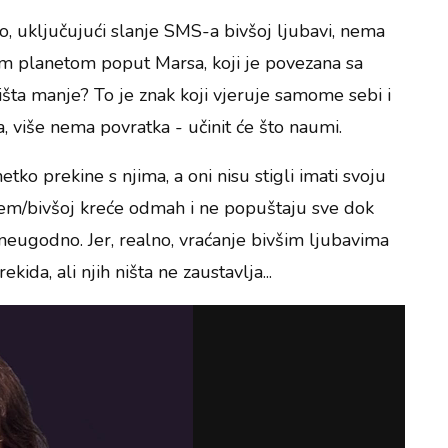
o, uključujući slanje SMS-a bivšoj ljubavi, nema
ćim planetom poput Marsa, koji je povezana sa
 išta manje? To je znak koji vjeruje samome sebi i
, više nema povratka - učinit će što naumi.
ko prekine s njima, a oni nisu stigli imati svoju
ivšem/bivšoj kreće odmah i ne popuštaju sve dok
 neugodno. Jer, realno, vraćanje bivšim ljubavima
kida, ali njih ništa ne zaustavlja...