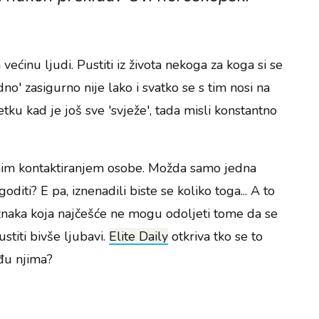
većinu ljudi. Pustiti iz života nekoga za koga si se
dno' zasigurno nije lako i svatko se s tim nosi na
tku kad je još sve 'svježe', tada misli konstantno
vnim kontaktiranjem osobe. Možda samo jedna
iti? E pa, iznenadili biste se koliko toga... A to
 znaka koja najčešće ne mogu odoljeti tome da se
stiti bivše ljubavi.
Elite Daily
otkriva tko se to
eđu njima?