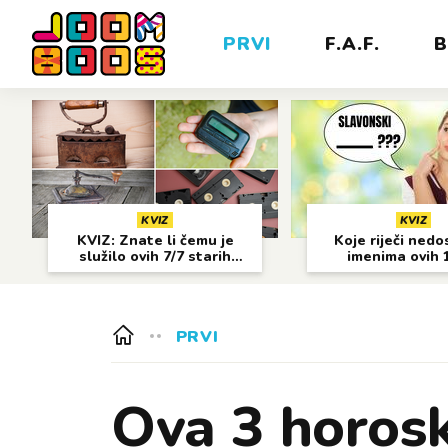
PRVI
F.A.F.
B
KVIZ
KVIZ
KVIZ: Znate li čemu je
Koje riječi nedo
služilo ovih 7/7 starih
imenima ovih 
predmeta?
gradova?
PRVI
Ova 3 horos