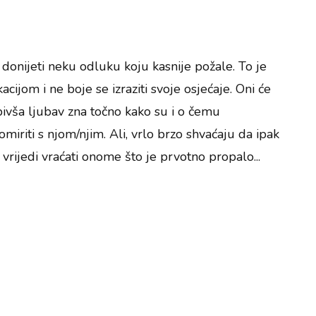
u donijeti neku odluku koju kasnije požale. To je
ijom i ne boje se izraziti svoje osjećaje. Oni će
bivša ljubav zna točno kako su i o čemu
miriti s njom/njim. Ali, vrlo brzo shvaćaju da ipak
 vrijedi vraćati onome što je prvotno propalo...