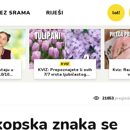
EZ SRAMA
RIJEŠI
lol!
KVIZ
staju u
KVIZ: Prepoznajete li ovih
Kviz: Raz
10/10
7/7 vrsta ljubičastog
v
cvijeća?
21653
pregled
kopska znaka se