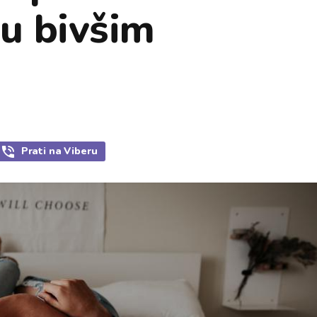
ju bivšim
Prati
na Viberu