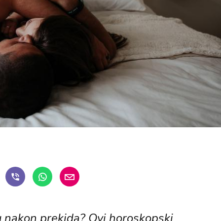
uku nakon prekida? Ovi horoskopski