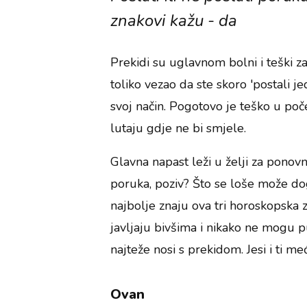
znakovi kažu - da
Prekidi su uglavnom bolni i teški za 
toliko vezao da ste skoro 'postali je
svoj način. Pogotovo je teško u poče
lutaju gdje ne bi smjele.
Glavna napast leži u želji za pono
poruka, poziv? Što se loše može dogod
najbolje znaju ova tri horoskopska
javljaju bivšima i nikako ne mogu pu
najteže nosi s prekidom. Jesi i ti m
Ovan