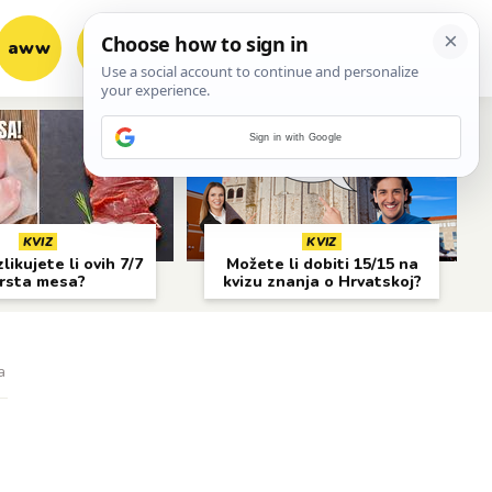
aww
vrh!
woot?!
Sign in with Google
KVIZ
KVIZ
likujete li ovih 7/7
Možete li dobiti 15/15 na
rsta mesa?
kvizu znanja o Hrvatskoj?
a