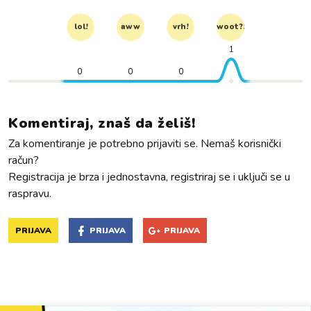
lol!
aww
vrh!
woot?!
1
0
0
0
Komentiraj, znaš da želiš!
Za komentiranje je potrebno prijaviti se. Nemaš korisnički
račun?
Registracija je brza i jednostavna, registriraj se i uključi se u
raspravu.
PRIJAVA
PRIJAVA
PRIJAVA