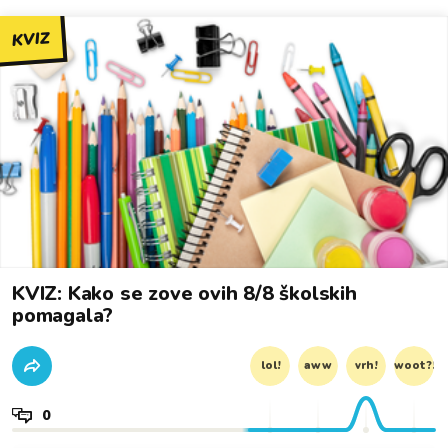
KVIZ
KVIZ: Kako se zove ovih 8/8 školskih
pomagala?
lol!
aww
vrh!
woot?!
0