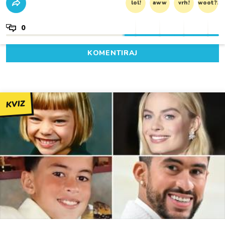
lol!
aww
vrh!
woot?!
0
KOMENTIRAJ
KVIZ