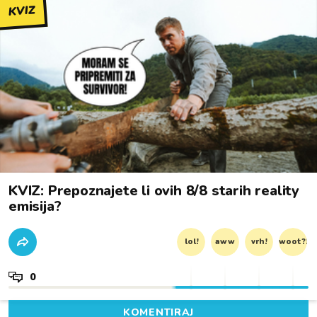
KVIZ
KVIZ: Prepoznajete li ovih 8/8 starih reality
emisija?
lol!
aww
vrh!
woot?!
0
KOMENTIRAJ