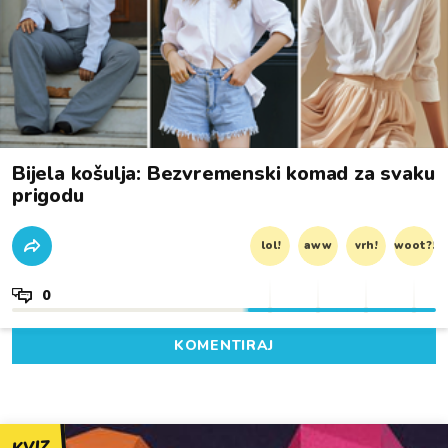
Bijela košulja: Bezvremenski komad za svaku
prigodu
lol!
aww
vrh!
woot?!
0
KOMENTIRAJ
KVIZ