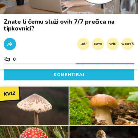
Znate li čemu služi ovih 7/7 prečica na
tipkovnici?
lol!
aww
vrh!
woot?!
0
KOMENTIRAJ
KVIZ