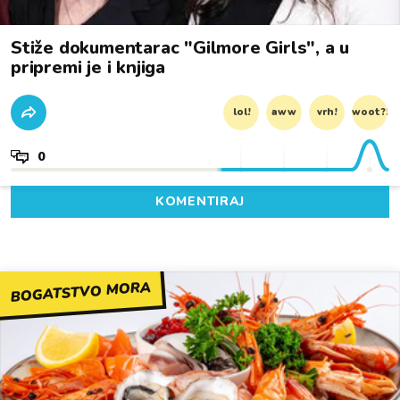
Stiže dokumentarac "Gilmore Girls", a u
pripremi je i knjiga
lol!
aww
vrh!
woot?!
0
KOMENTIRAJ
BOGATSTVO MORA