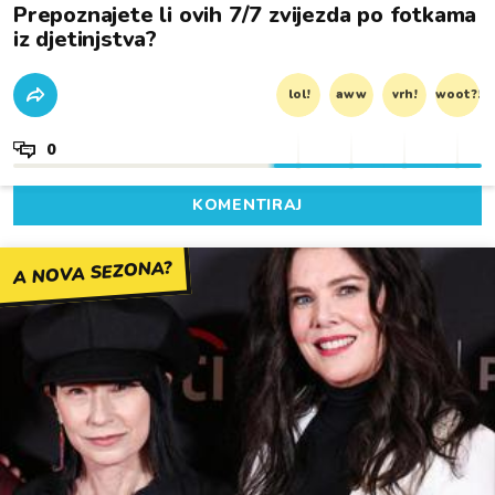
Prepoznajete li ovih 7/7 zvijezda po fotkama
iz djetinjstva?
lol!
aww
vrh!
woot?!
0
KOMENTIRAJ
A NOVA SEZONA?