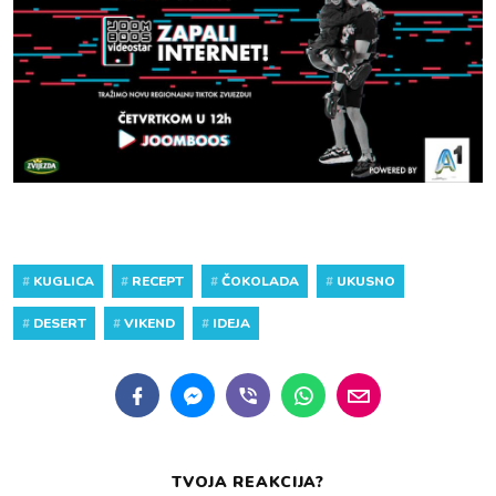
#
KUGLICA
#
RECEPT
#
ČOKOLADA
#
UKUSNO
#
DESERT
#
VIKEND
#
IDEJA
TVOJA REAKCIJA?