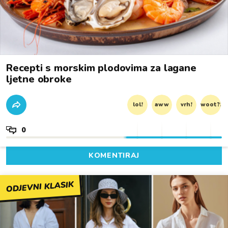
Recepti s morskim plodovima za lagane
ljetne obroke
lol!
aww
vrh!
woot?!
0
KOMENTIRAJ
ODJEVNI KLASIK