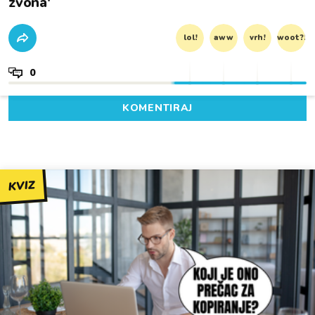
zvona'
lol!
aww
vrh!
woot?!
0
KOMENTIRAJ
KVIZ