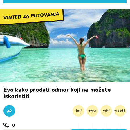
VINTED ZA PUTOVANJA
Evo kako prodati odmor koji ne možete
iskoristiti
lol!
aww
vrh!
woot?!
0