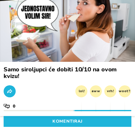
Samo siroljupci će dobiti 10/10 na ovom
kvizu!
lol!
aww
vrh!
woot?!
0
KOMENTIRAJ