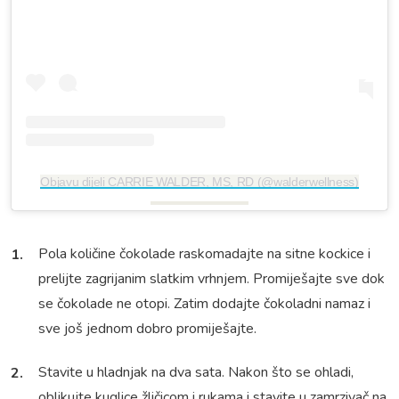
Objavu dijeli CARRIE WALDER, MS, RD (@walderwellness)
Pola količine čokolade raskomadajte na sitne kockice i
prelijte zagrijanim slatkim vrhnjem. Promiješajte sve dok
se čokolade ne otopi. Zatim dodajte čokoladni namaz i
sve još jednom dobro promiješajte.
Stavite u hladnjak na dva sata. Nakon što se ohladi,
oblikujte kuglice žličicom i rukama i stavite u zamrzivač na