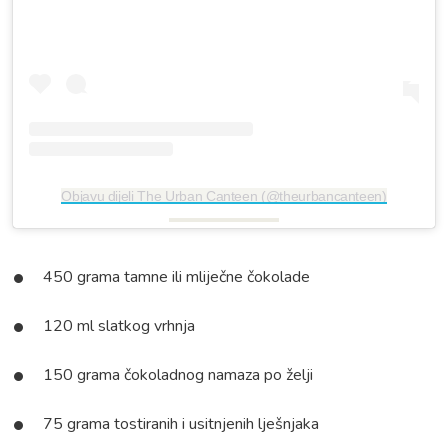
Objavu dijeli The Urban Canteen (@theurbancanteen)
450 grama tamne ili mliječne čokolade
120 ml slatkog vrhnja
150 grama čokoladnog namaza po želji
75 grama tostiranih i usitnjenih lješnjaka