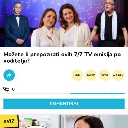
Možete li prepoznati ovih 7/7 TV emisija po
voditelju?
lol!
aww
vrh!
woot?!
0
KOMENTIRAJ
KVIZ