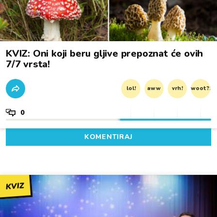
KVIZ: Oni koji beru gljive prepoznat će ovih
7/7 vrsta!
lol!
aww
vrh!
woot?!
0
KOMENTIRAJ
KVIZ