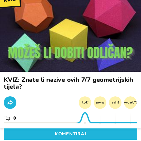
KVIZ: Znate li nazive ovih 7/7 geometrijskih
tijela?
lol!
aww
vrh!
woot?!
0
KOMENTIRAJ