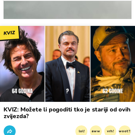
KVIZ
KVIZ: Možete li pogoditi tko je stariji od ovih
zvijezda?
lol!
aww
vrh!
woot?!