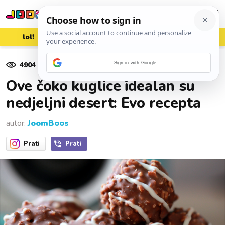
lol!
aww
vrh!
woot?!
4904
pregleda
Sign in with Google
28. ožujka 2021.
Ove čoko kuglice idealan su
nedjeljni desert: Evo recepta
autor:
JoomBoos
Prati
Prati