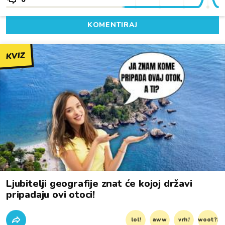
KOMENTIRAJ
KVIZ
Ljubitelji geografije znat će kojoj državi
pripadaju ovi otoci!
lol!
aww
vrh!
woot?!