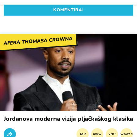
KOMENTIRAJ
AFERA THOMASA CROWNA
Jordanova moderna vizija pljačkaškog klasika
lol!
aww
vrh!
woot?!