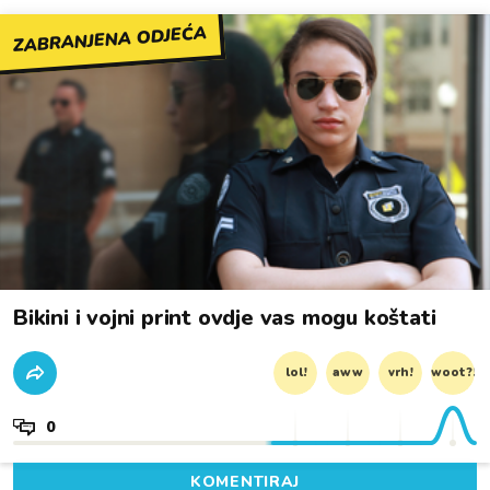
ZABRANJENA ODJEĆA
Bikini i vojni print ovdje vas mogu koštati
lol!
aww
vrh!
woot?!
0
KOMENTIRAJ