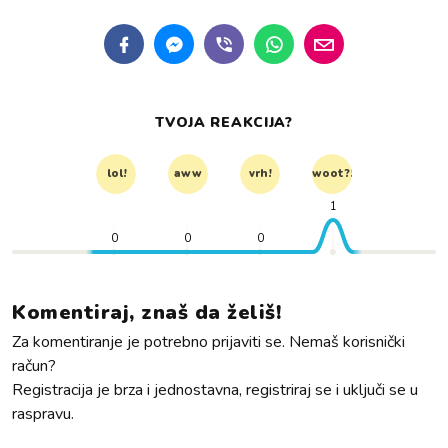
TVOJA REAKCIJA?
lol!
aww
vrh!
woot?!
1
0
0
0
Komentiraj, znaš da želiš!
Za komentiranje je potrebno prijaviti se. Nemaš korisnički
račun?
Registracija je brza i jednostavna, registriraj se i uključi se u
raspravu.