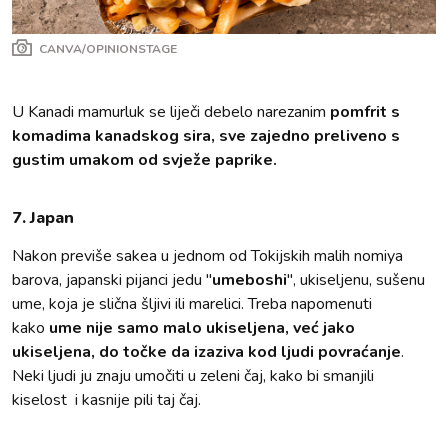
CANVA/OPINIONSTAGE
U Kanadi mamurluk se liječi debelo narezanim
pomfrit s
komadima kanadskog sira, sve zajedno preliveno s
gustim umakom od svježe paprike.
7. Japan
Nakon previše sakea u jednom od Tokijskih malih nomiya
barova, japanski pijanci jedu "
umeboshi
", ukiseljenu, sušenu
ume, koja je slična šljivi ili marelici. Treba napomenuti
kako
ume nije samo malo ukiseljena, već jako
ukiseljena, do točke da izaziva kod ljudi povraćanje
.
Neki ljudi ju znaju umočiti u zeleni čaj, kako bi smanjili
kiselost i kasnije pili taj čaj.