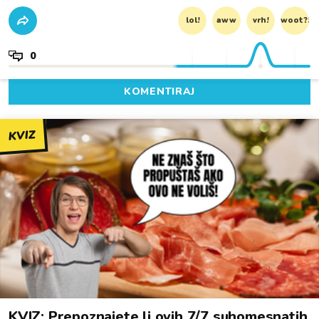
lol!
aww
vrh!
woot?!
0
KOMENTIRAJ
KVIZ
KVIZ: Prepoznajete li ovih 7/7 suhomesnatih