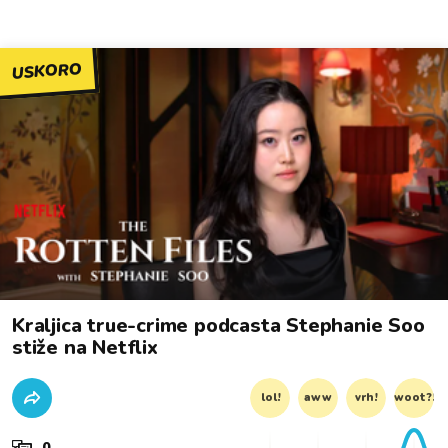
USKORO
Kraljica true-crime podcasta Stephanie Soo
stiže na Netflix
lol!
aww
vrh!
woot?!
0