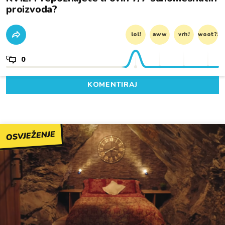
proizvoda?
lol!
aww
vrh!
woot?!
0
KOMENTIRAJ
OSVJEŽENJE