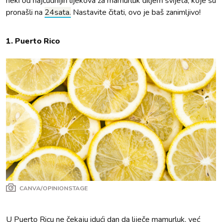
neki od najčudnijih lijekova za mamurluk diljem svijeta, koje su
pronašli na
24sata.
Nastavite čitati, ovo je baš zanimljivo!
1. Puerto Rico
CANVA/OPINIONSTAGE
U Puerto Ricu ne čekaju idući dan da liječe mamurluk, već