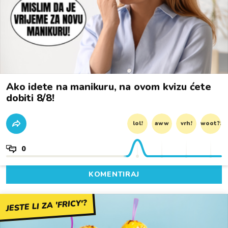
Ako idete na manikuru, na ovom kvizu ćete
dobiti 8/8!
lol!
aww
vrh!
woot?!
0
KOMENTIRAJ
JESTE LI ZA 'FRICY'?