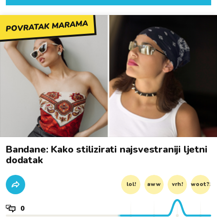
POVRATAK MARAMA
Bandane: Kako stilizirati najsvestraniji ljetni
dodatak
lol!
aww
vrh!
woot?!
0