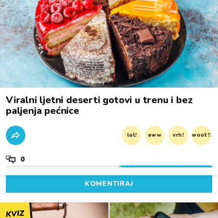
Viralni ljetni deserti gotovi u trenu i bez
paljenja pećnice
lol!
aww
vrh!
woot?!
0
KOMENTIRAJ
KVIZ