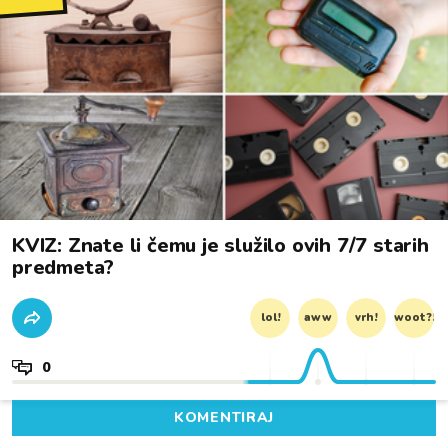
KVIZ: Znate li čemu je služilo ovih 7/7 starih
predmeta?
lol!
aww
vrh!
woot?!
0
KOMENTIRAJ