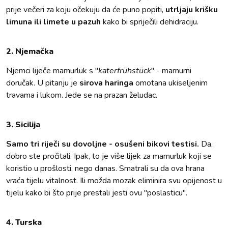
prije večeri za koju očekuju da će puno popiti,
utrljaju krišku
limuna ili limete u pazuh
kako bi spriječili dehidraciju.
2. Njemačka
Njemci liječe mamurluk s "
katerfrühstück
" - mamurni
doručak. U pitanju je
sirova haringa
omotana ukiseljenim
travama i lukom. Jede se na prazan želudac.
3. Sicilija
Samo tri riječi su dovoljne - osušeni bikovi testisi.
Da,
dobro ste pročitali. Ipak, to je više lijek za mamurluk koji se
koristio u prošlosti, nego danas. Smatrali su da ova hrana
vraća tijelu vitalnost. Ili možda mozak eliminira svu opijenost u
tijelu kako bi što prije prestali jesti ovu "poslasticu".
4. Turska