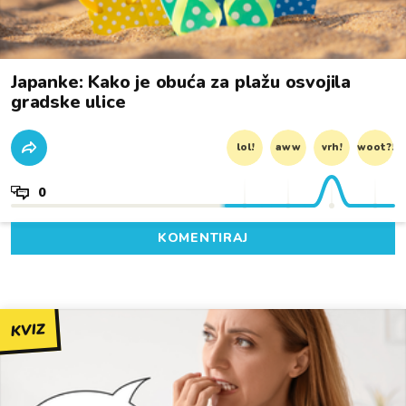
Japanke: Kako je obuća za plažu osvojila
gradske ulice
lol!
aww
vrh!
woot?!
0
KOMENTIRAJ
KVIZ