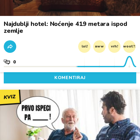
Najdublji hotel: Noćenje 419 metara ispod
zemlje
lol!
aww
vrh!
woot?!
0
KOMENTIRAJ
KVIZ