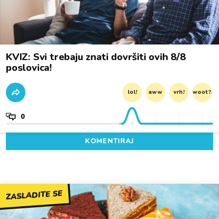
KVIZ: Svi trebaju znati dovršiti ovih 8/8
poslovica!
lol!
aww
vrh!
woot?!
0
KOMENTIRAJ
ZASLADITE SE