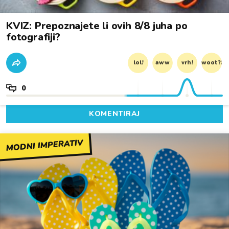
KVIZ: Prepoznajete li ovih 8/8 juha po
fotografiji?
lol!
aww
vrh!
woot?!
0
KOMENTIRAJ
MODNI IMPERATIV