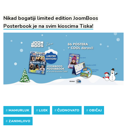
Nikad bogatiji limited edition JoomBoos
Posterbook je na svim kioscima Tiska!
#
MAMURLUK
#
LIJEK
#
ČUDNOVATO
#
OBIČAJ
#
ZANIMLJIVO