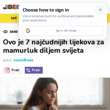
lol!
aww
vrh!
woot?!
3400
pregleda
Sign in with Google
01. siječnja 2023.
Ovo je 7 najčudnijih lijekova za
mamurluk diljem svijeta
autor:
JoomBoos
Prati
Prati