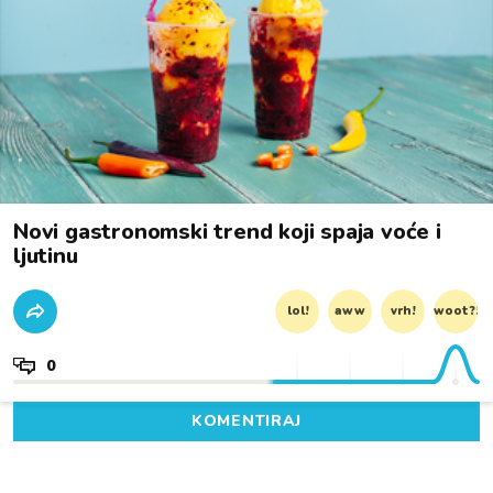
Novi gastronomski trend koji spaja voće i
ljutinu
lol!
aww
vrh!
woot?!
0
KOMENTIRAJ