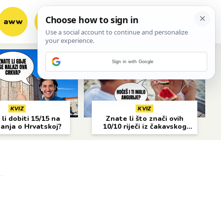
aww
vrh!
woot?!
Sign in with Google
KVIZ
KVIZ
li dobiti 15/15 na
Znate li što znači ovih
nanja o Hrvatskoj?
10/10 riječi iz čakavskog
narječja?