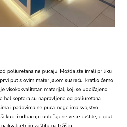
e od poliuretana ne pucaju. Možda ste imali priliku
se prvi put s ovim materijalom susreću, kratko ćemo
je visokokvalitetan materijal, koji se uobičajeno
ise helikoptera su napravljene od poliuretana.
arcima i padovima ne puca, nego ima svojstvo
ši kupci odbacuju uobičajene vrste zaštite, poput
najkvalitetniju zaštitu na tržištu.