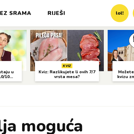
EZ SRAMA
RIJEŠI
lol!
KVIZ
staju u
Kviz: Razlikujete li ovih 7/7
Možete 
10/10
vrsta mesa?
kvizu z
lja moguća