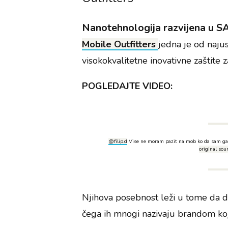
Nanotehnologija razvijena u S
Mobile Outfitters
jedna je od najusp
visokokvalitetne inovativne zaštite 
POGLEDAJTE VIDEO:
@filip.d
Vise ne moram pazit na mob ko da sam ga
original sou
Njihova posebnost leži u tome da 
čega ih mnogi nazivaju brandom koji