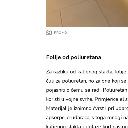
PROMO
Folije od poliuretana
Za razliku od kaljenog stakla, folij
čuti za poliuretan, no za one koji 
pojasniti o čemu se radi: Poliuretan 
koristi u vojne svrhe. Primjerice el
Materijal je iznimno čvrst i pri ud
apsorpcije udaraca, s toga mnogi na
kaljenog stakla, i dolaze kod nas po 