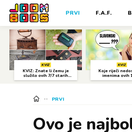
PRVI
F.A.F.
B
KVIZ
KVIZ
KVIZ: Znate li čemu je
Koje riječi nedo
služilo ovih 7/7 starih
imenima ovih 
predmeta?
gradova?
PRVI
Ovo je najbo