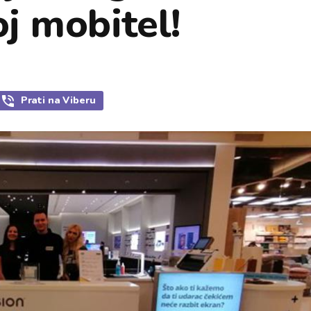
oj mobitel!
Prati
na Viberu