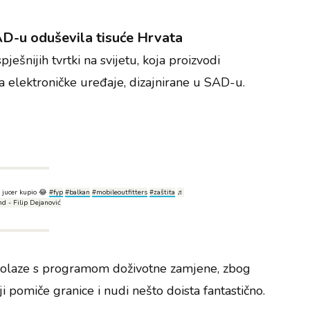
AD-u oduševila tisuće Hrvata
ješnijih tvrtki na svijetu, koja proizvodi
za elektroničke uređaje, dizajnirane u SAD-u.
 jucer kupio 😂
#fyp
#balkan
#mobileoutfitters
#zaštita
♬
nd - Filip Dejanović
dolaze s programom doživotne zamjene, zbog
 pomiče granice i nudi nešto doista fantastično.