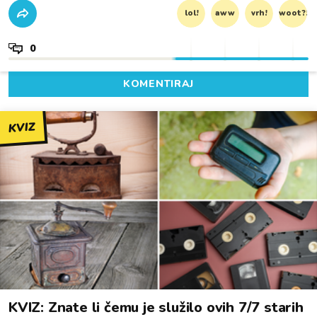
lol!
aww
vrh!
woot?!
0
KOMENTIRAJ
KVIZ
KVIZ: Znate li čemu je služilo ovih 7/7 starih