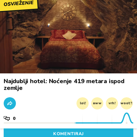
OSVJEŽENJE
Najdublji hotel: Noćenje 419 metara ispod
zemlje
lol!
aww
vrh!
woot?!
0
KOMENTIRAJ