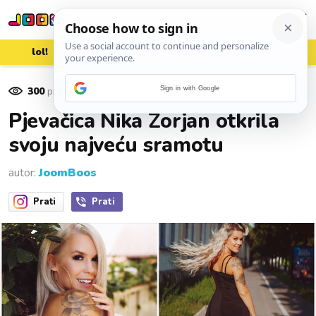
lol!
aww
vrh!
woot?!
300
pregleda
Sign in with Google
06. listopada 2020.
Pjevačica Nika Zorjan otkrila
svoju najveću sramotu
autor:
JoomBoos
Prati
Prati