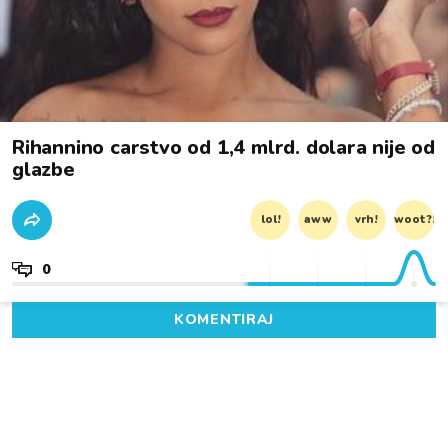
Rihannino carstvo od 1,4 mlrd. dolara nije od
glazbe
lol!
aww
vrh!
woot?!
0
KOMENTIRAJ