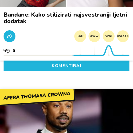
Bandane: Kako stilizirati najsvestraniji ljetni
dodatak
lol!
aww
vrh!
woot?!
0
KOMENTIRAJ
AFERA THOMASA CROWNA