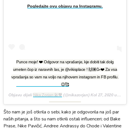
Pogledajte ovu objavu na Instagramu.
Punce moje! ❤️ Odgovor na vprašanje, kje dobiti tak dolg
umeten čop iz naravnih las, je @vikisplace ! 🙌🏽🥳❤️ Za vsa
vprašanja so vam na voljo na njihovem instagram in FB profilu.
😉🥰
Objavu dijeli
Nika Zorjan 🎤💖
(@nikazorjan)
Kol 27, 2020 u 6:23 PDT
Što nam je još otkrila o sebi, kako je odgovorila na još par
naših pitanja, a što su nam otkrili ostali influenceri; od Bake
Prase, Nike Pavičić, Andree Andrassy do Chode i Valentine