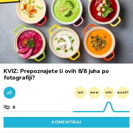
KVIZ: Prepoznajete li ovih 8/8 juha po
fotografiji?
lol!
aww
vrh!
woot?!
0
KOMENTIRAJ