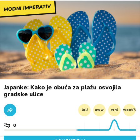
MODNI IMPERATIV
Japanke: Kako je obuća za plažu osvojila
gradske ulice
lol!
aww
vrh!
woot?!
0