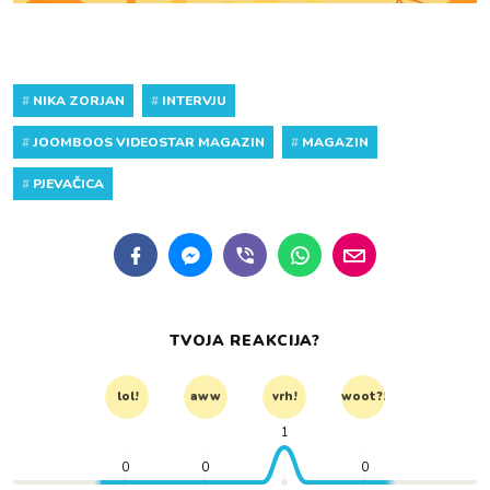
#
NIKA ZORJAN
#
INTERVJU
#
JOOMBOOS VIDEOSTAR MAGAZIN
#
MAGAZIN
#
PJEVAČICA
TVOJA REAKCIJA?
lol!
aww
vrh!
woot?!
1
0
0
0