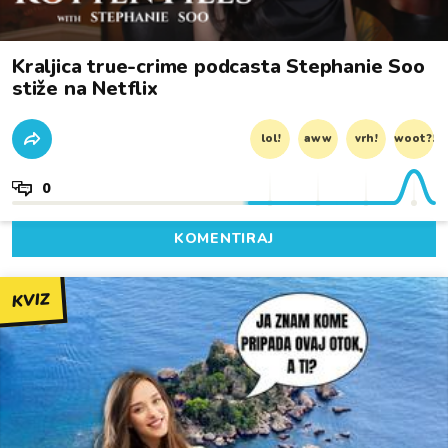
Kraljica true-crime podcasta Stephanie Soo
stiže na Netflix
lol!
aww
vrh!
woot?!
0
KOMENTIRAJ
KVIZ