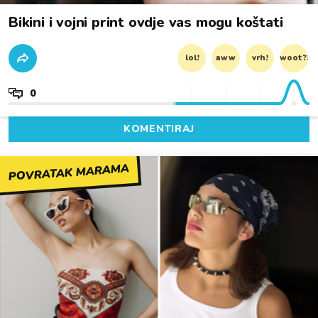
Bikini i vojni print ovdje vas mogu koštati
lol!
aww
vrh!
woot?!
0
KOMENTIRAJ
POVRATAK MARAMA