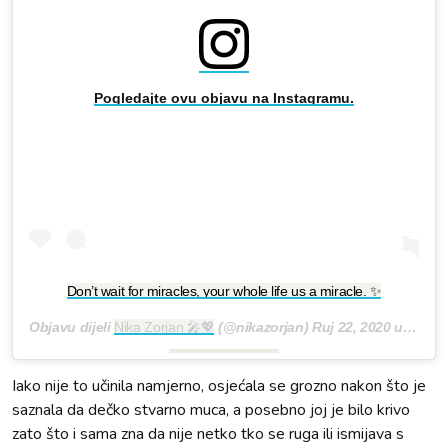
Pogledajte ovu objavu na Instagramu.
Don’t wait for miracles, your whole life us a miracle. ✨
Objavu dijeli
Nika Zorjan 🎤💖
(@nikazorjan)
Ruj 22, 2020 u 8:24 PDT
Iako nije to učinila namjerno, osjećala se grozno nakon što je
saznala da dečko stvarno muca, a posebno joj je bilo krivo
zato što i sama zna da nije netko tko se ruga ili ismijava s