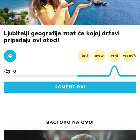
Ljubitelji geografije znat će kojoj državi
pripadaju ovi otoci!
lol!
aww
vrh!
woot?!
0
KOMENTIRAJ