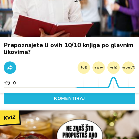
Prepoznajete li ovih 10/10 knjiga po glavnim
likovima?
lol!
aww
vrh!
woot?!
0
KOMENTIRAJ
KVIZ