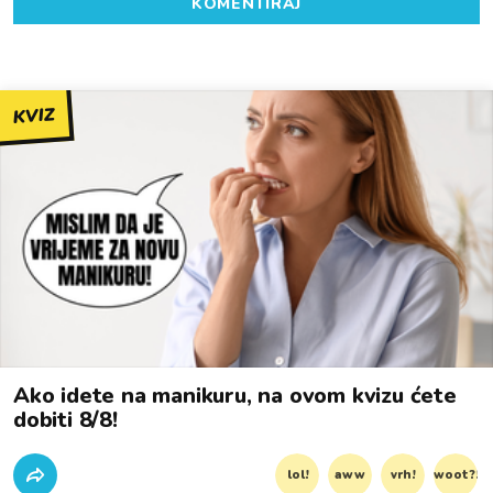
KOMENTIRAJ
KVIZ
Ako idete na manikuru, na ovom kvizu ćete
dobiti 8/8!
lol!
aww
vrh!
woot?!