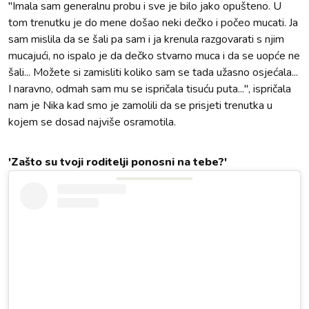
"Imala sam generalnu probu i sve je bilo jako opušteno. U
tom trenutku je do mene došao neki dečko i počeo mucati. Ja
sam mislila da se šali pa sam i ja krenula razgovarati s njim
mucajući, no ispalo je da dečko stvarno muca i da se uopće ne
šali... Možete si zamisliti koliko sam se tada užasno osjećala...
I naravno, odmah sam mu se ispričala tisuću puta...", ispričala
nam je Nika kad smo je zamolili da se prisjeti trenutka u
kojem se dosad najviše osramotila.
'Zašto su tvoji roditelji ponosni na tebe?'