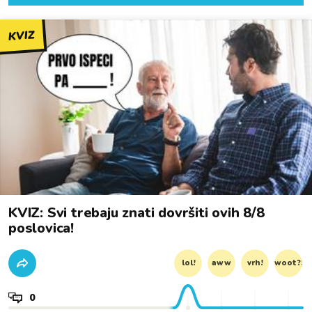
KVIZ
KVIZ: Svi trebaju znati dovršiti ovih 8/8
poslovica!
lol!
aww
vrh!
woot?!
0