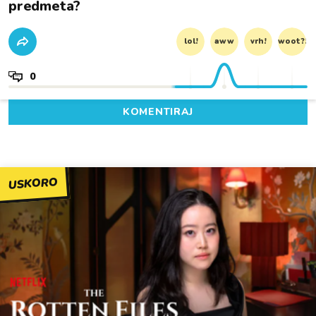
predmeta?
lol!
aww
vrh!
woot?!
0
KOMENTIRAJ
USKORO