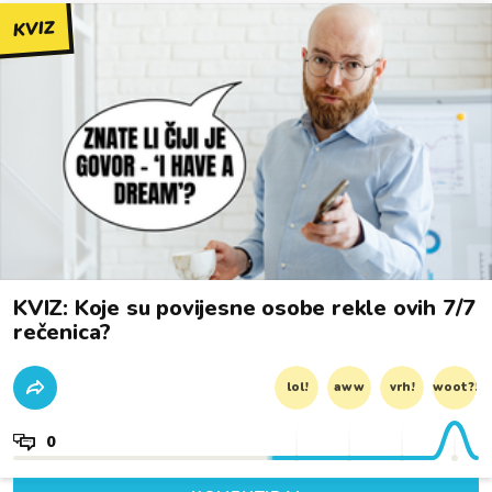
KVIZ
KVIZ: Koje su povijesne osobe rekle ovih 7/7
rečenica?
lol!
aww
vrh!
woot?!
0