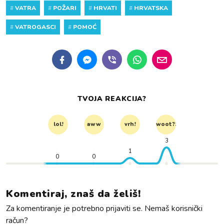
#
VATRA
#
POŽARI
#
HRVATI
#
HRVATSKA
#
VATROGASCI
#
POMOĆ
TVOJA REAKCIJA?
lol!
aww
vrh!
woot?!
3
1
0
0
Komentiraj, znaš da želiš!
Za komentiranje je potrebno prijaviti se. Nemaš korisnički
račun?