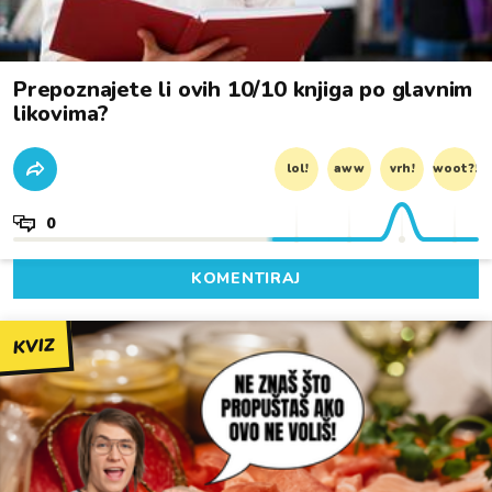
Prepoznajete li ovih 10/10 knjiga po glavnim
likovima?
lol!
aww
vrh!
woot?!
0
KOMENTIRAJ
KVIZ