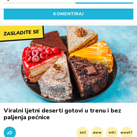
KOMENTIRAJ
ZASLADITE SE
Viralni ljetni deserti gotovi u trenu i bez
paljenja pećnice
lol!
aww
vrh!
woot?!