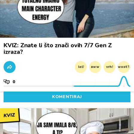
KVIZ: Znate li što znači ovih 7/7 Gen Z
izraza?
lol!
aww
vrh!
woot?!
0
KOMENTIRAJ
KVIZ