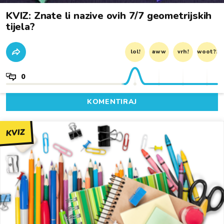
KVIZ: Znate li nazive ovih 7/7 geometrijskih
tijela?
lol!
aww
vrh!
woot?!
0
KOMENTIRAJ
KVIZ