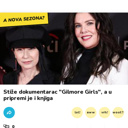
A NOVA SEZONA?
Stiže dokumentarac "Gilmore Girls", a u
pripremi je i knjiga
lol!
aww
vrh!
woot?!
0