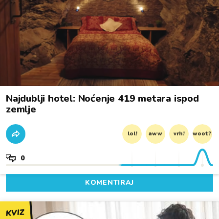
Najdublji hotel: Noćenje 419 metara ispod
zemlje
lol!
aww
vrh!
woot?!
0
KOMENTIRAJ
KVIZ