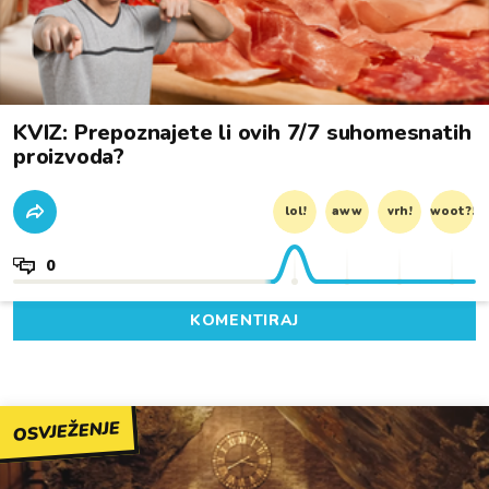
KVIZ: Prepoznajete li ovih 7/7 suhomesnatih
proizvoda?
lol!
aww
vrh!
woot?!
0
KOMENTIRAJ
OSVJEŽENJE