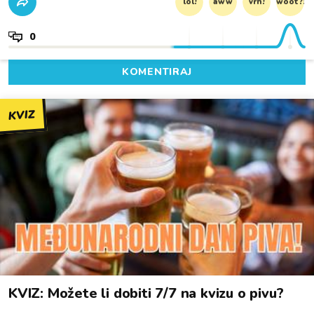
lol!
aww
vrh!
woot?!
0
KOMENTIRAJ
KVIZ
KVIZ: Možete li dobiti 7/7 na kvizu o pivu?