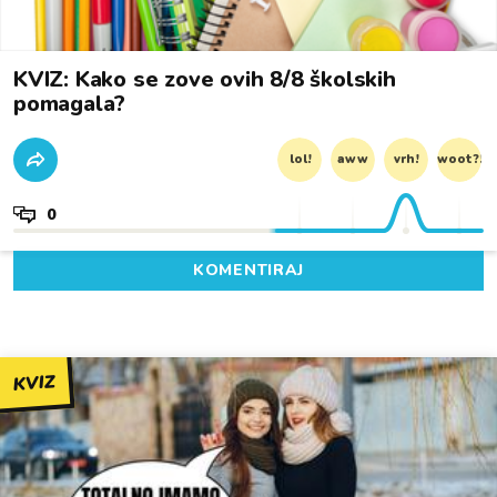
KVIZ: Kako se zove ovih 8/8 školskih
pomagala?
lol!
aww
vrh!
woot?!
0
KOMENTIRAJ
KVIZ