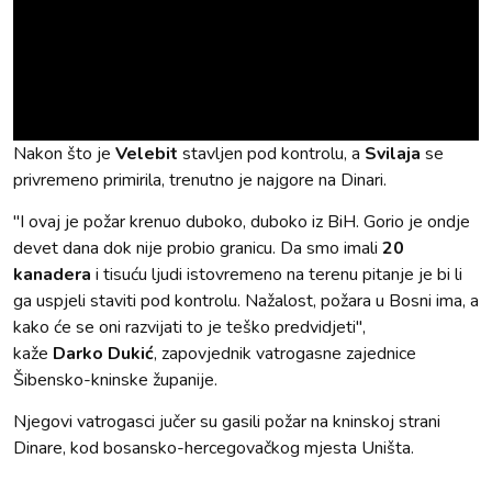
Nakon što je
Velebit
stavljen pod kontrolu, a
Svilaja
se
privremeno primirila, trenutno je najgore na Dinari.
"I ovaj je požar krenuo duboko, duboko iz BiH. Gorio je ondje
devet dana dok nije probio granicu. Da smo imali
20
kanadera
i tisuću ljudi istovremeno na terenu pitanje je bi li
ga uspjeli staviti pod kontrolu. Nažalost, požara u Bosni ima, a
kako će se oni razvijati to je teško predvidjeti",
kaže
Darko Dukić
, zapovjednik vatrogasne zajednice
Šibensko-kninske županije.
Njegovi vatrogasci jučer su gasili požar na kninskoj strani
Dinare, kod bosansko-hercegovačkog mjesta Uništa.