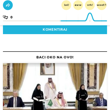
lol!
aww
vrh!
woot?!
0
KOMENTIRAJ