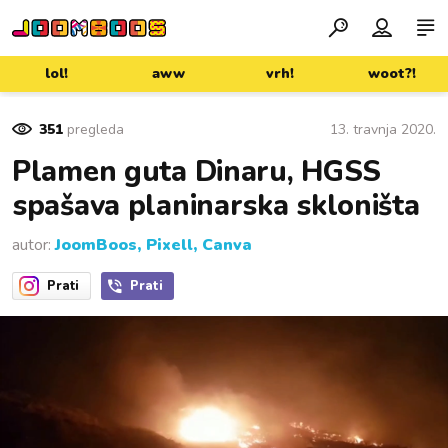
lol!
aww
vrh!
woot?!
351
pregleda
13. travnja 2020.
Plamen guta Dinaru, HGSS
spašava planinarska skloništa
autor:
JoomBoos, Pixell, Canva
Prati
Prati