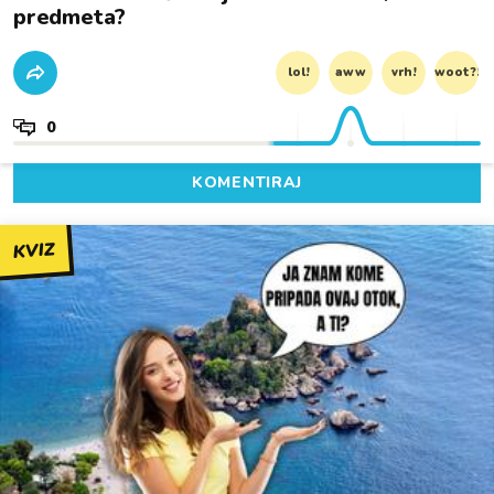
predmeta?
lol!
aww
vrh!
woot?!
0
KOMENTIRAJ
KVIZ