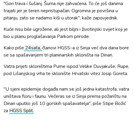
"Gori trava i šušanj. Šuma nije zahvaćena. To će još danima
trajati jer je teren nepristupačan. Ogromna je površina u
pitanju, zato se nadamo kiši u utorak", kaže zapovjednik.
Kuće nisu bile ugrožene, ali jest biljni i životinjski svijet koji je
bio u planu proglašavanja Parkom prirode.
Kako piše
24sata,
članovi HGSS-a iz Sinja već dva dana bore
se sa spašavanjem tri planinarskih skloništa na Dinari.
Vatra prijeti skloništima Pume ispod Velike Duvjakuše, Rupe,
pod Lišanjskog vrha te sklonište Hrvatski vitez Josip Goreta.
"U sjeni epidemije događa nam se još jedna katastrofa, vatra
uništava floru i faunu. Večeras se iz Sinja prema požarištu na
Dinari uputilo još 10 gorskih spašavatelja", piše Stipe Božić
za
HGSS Split.