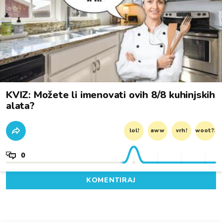
KVIZ: Možete li imenovati ovih 8/8 kuhinjskih
alata?
lol!
aww
vrh!
woot?!
0
KOMENTIRAJ