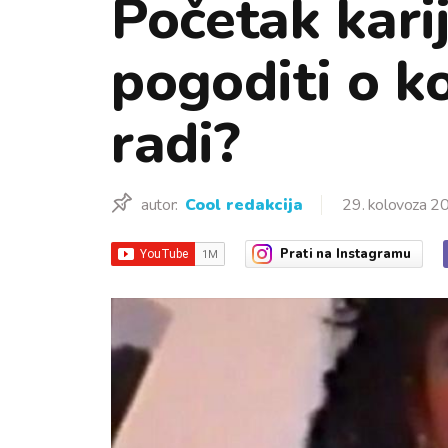
Početak karij
pogoditi o ko
radi?
autor:
Cool redakcija
29. kolovoza 2
Prati
na Instagramu