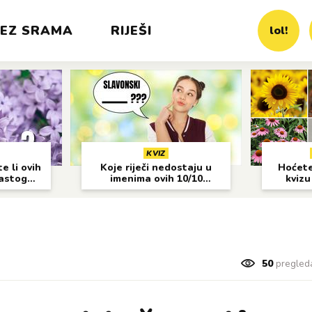
EZ SRAMA
RIJEŠI
lol!
KVIZ
e li ovih
Koje riječi nedostaju u
Hoćete 
častog
imenima ovih 10/10
kvizu
gradova?
50
pregled