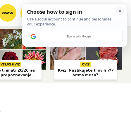
aww
vrh!
woot?!
Sign in with Google
VELIKI KVIZ
KVIZ
li imati 20/20 na
Kviz: Razlikujete li ovih 7/7
 prepoznavanja
vrsta mesa?
cvijeća?
a