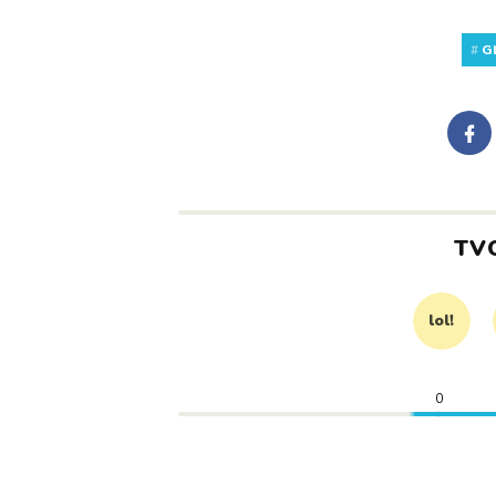
#
G
TV
lol!
0