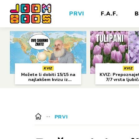
PRVI
F.A.F.
B
KVIZ
KVIZ
Možete li dobiti 15/15 na
KVIZ: Prepoznajet
najlakšem kvizu iz
7/7 vrsta ljubi
geografije?
cvijeća?
PRVI