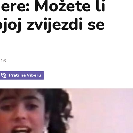
ere: Možete li
joj zvijezdi se
016.
Prati
na Viberu