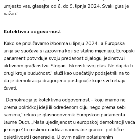
umjesto vas, glasajte od 6. do 9. lipnja 2024. Svaki glas je
važan.”
Kolektivna odgovornost
Kako se približavamo izborima u lipnju 2024., a Europska
unija se suočava s izazovima koji se stalno mijenjaju, Europski
parlament potvrđuje svoju predanost dijalogu, jedinstvu i
aktivnom građanstvu. Slogan „Iskoristi svoj glas. Ne daj da ti
drugi kroje budućnost.” služi kao upečatljiv podsjetnik na to
da je demokracija dragocjeno postignuće koje svi trebaju
čuvati.
„Demokracija je kolektivna odgovornost – koju imamo ne
prema političkoj ideji ili određenom cilju, nego prema sebi
samima,” rekao je glasnogovornik Europskog parlamenta
Jaume Duch. „Naša ujedinjenost u europskoj demokraciji veća
je nego što mislimo: nadilazi nacionalne granice, političke
osjetljivosti i generacije. U ovim našim polariziranim