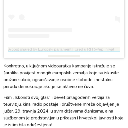
A post shared by Europski parlament | Ured u RH (@ep_hrvatska)
Konkretno, u ključnom videouratku kampanje istražuje se
šarolika povijest mnogih europskih zemalja koje su iskusile
oružani sukob, ograničavanje osobne slobode i nestalnu
prirodu demokracije ako je se aktivno ne čuva.
Film „Iskoristi svoj glas” i devet prilagođenih verzija za
televiziju, kina, radio postaje i društvene mreže objavljen je
jučer, 29. travnja 2024. u svim državama članicama, a na
službenom je predstavljanju prikazan i hrvatskoj javnosti koja
je istim bila oduševljena!