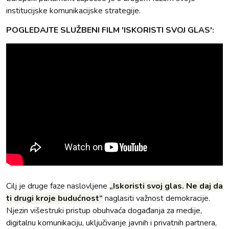
institucijske komunikacijske strategije.
POGLEDAJTE SLUŽBENI FILM 'ISKORISTI SVOJ GLAS':
Cilj je druge faze naslovljene
„Iskoristi svoj glas. Ne daj da
ti drugi kroje budućnost“
naglasiti važnost demokracije.
Njezin višestruki pristup obuhvaća događanja za medije,
digitalnu komunikaciju, uključivanje javnih i privatnih partnera,