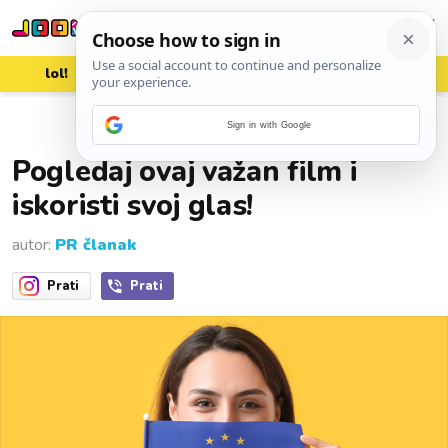
lol!
aww
vrh!
woot?!
Sign in with Google
30. travnja 2024.
Pogledaj ovaj važan film i
iskoristi svoj glas!
autor:
PR članak
Prati
Prati