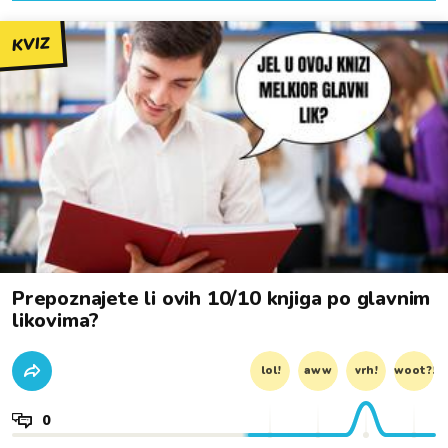
KVIZ
Prepoznajete li ovih 10/10 knjiga po glavnim
likovima?
lol!
aww
vrh!
woot?!
0