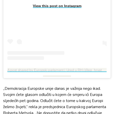
View this post on Instagram
A post shared by Europski parlament | Ured u RH (@ep_hrvatska)
„Demokracija Europske unije danas je važnija nego ikad.
Svojim ćete glasom odlučiti u kojem će smjeru ići Europa
sljedećih pet godina. Odlučit ćete o tome u kakvoj Europi
želimo živjeti,” rekla je predsjednica Europskog parlamenta
Roberta Metsola. „Ne dopustite da netko drugi odlučuje