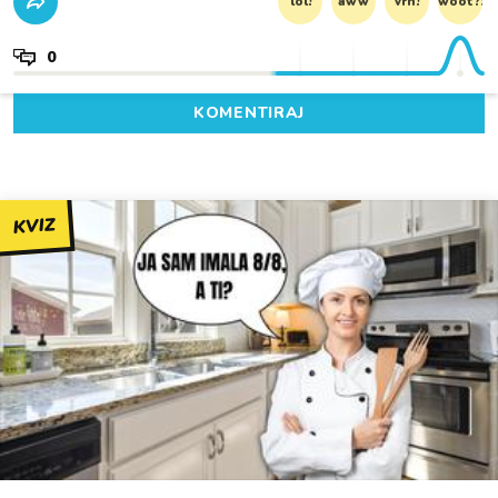
lol!
aww
vrh!
woot?!
0
KOMENTIRAJ
KVIZ