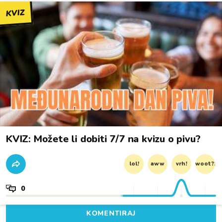
KVIZ
KVIZ: Možete li dobiti 7/7 na kvizu o pivu?
lol!
aww
vrh!
woot?!
0
KOMENTIRAJ