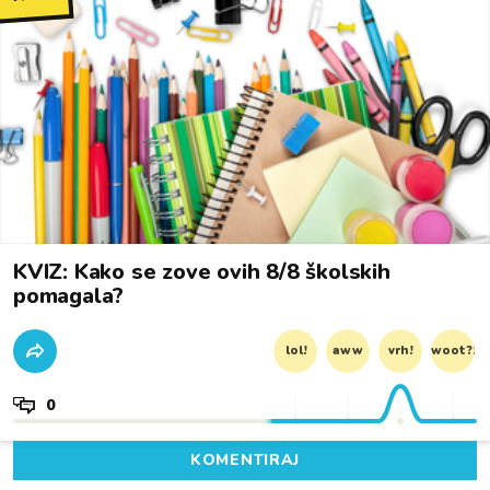
KVIZ: Kako se zove ovih 8/8 školskih
pomagala?
lol!
aww
vrh!
woot?!
0
KOMENTIRAJ