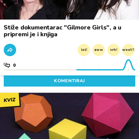
Stiže dokumentarac "Gilmore Girls", a u
pripremi je i knjiga
lol!
aww
vrh!
woot?!
0
KOMENTIRAJ
KVIZ