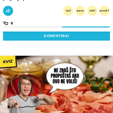
lol!
aww
vrh!
woot?!
0
KOMENTIRAJ
KVIZ