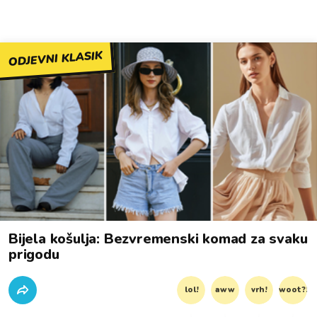
ODJEVNI KLASIK
Bijela košulja: Bezvremenski komad za svaku
prigodu
lol!
aww
vrh!
woot?!