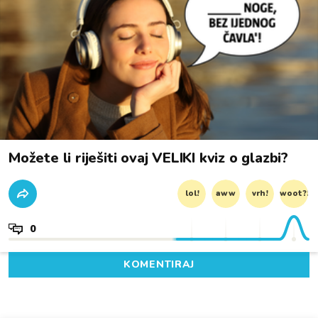
Možete li riješiti ovaj VELIKI kviz o glazbi?
lol!
aww
vrh!
woot?!
0
KOMENTIRAJ