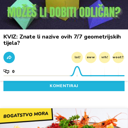
KVIZ: Znate li nazive ovih 7/7 geometrijskih
tijela?
lol!
aww
vrh!
woot?!
0
KOMENTIRAJ
BOGATSTVO MORA