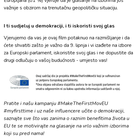
Europljana (81 %) vjeruje da je glasanje na izborima još
važnije s obzirom na trenutačnu geopolitičku situaciju.
I ti sudjeluj u demokraciji, i ti iskoristi svoj glas
Vjerujemo da vas je ovaj film potaknuo na razmišljanje i da
ćete shvatiti zašto je važno da 9. lipnja i vi izađete na izbore
za Europski parlament, iskoristite svoj glas i ne dopustite da
drugi odlučuju o vašoj budućnosti - umjesto vas!
Pratite i našu kampanju #MakeTheFirstMovEU
#myfirsttime i uz naše influencere učite o demokraciji,
saznajte sve što vas zanima o raznim benefitima života u
EU te se motivirajte na glasanje na vrlo važnim izborima
koji su pred nama!