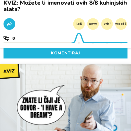
KVIZ: Možete li imenovati ovih 8/8 kuhinjskih
alata?
lol!
aww
vrh!
woot?!
0
KOMENTIRAJ
KVIZ