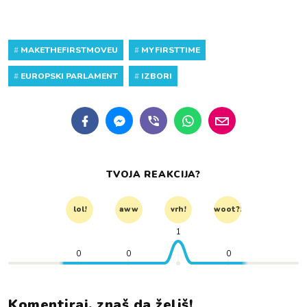
#
MAKETHEFIRSTMOVEU
#
MYFIRSTTIME
#
EUROPSKI PARLAMENT
#
IZBORI
TVOJA REAKCIJA?
lol!
aww
vrh!
woot?!
1
0
0
0
Komentiraj, znaš da želiš!