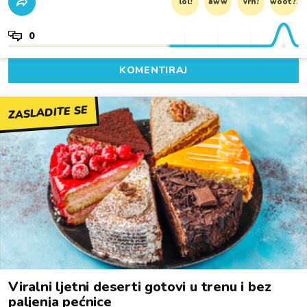
lol!
aww
vrh!
woot?!
0
KOMENTIRAJ
ZASLADITE SE
Viralni ljetni deserti gotovi u trenu i bez
paljenja pećnice