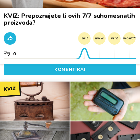
KVIZ: Prepoznajete li ovih 7/7 suhomesnatih
proizvoda?
lol!
aww
vrh!
woot?!
0
KOMENTIRAJ
KVIZ