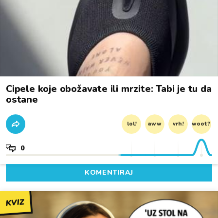
Cipele koje obožavate ili mrzite: Tabi je tu da
ostane
lol!
aww
vrh!
woot?!
0
KOMENTIRAJ
KVIZ