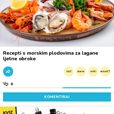
Recepti s morskim plodovima za lagane
ljetne obroke
lol!
aww
vrh!
woot?!
0
KOMENTIRAJ
KVIZ