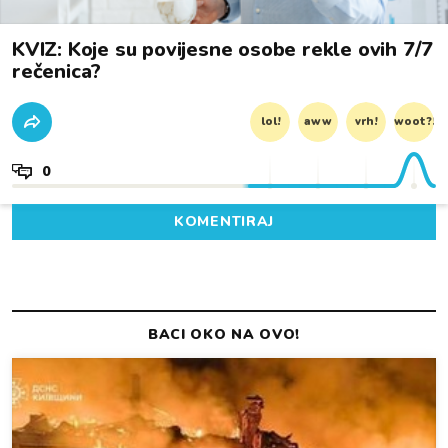
KVIZ: Koje su povijesne osobe rekle ovih 7/7
rečenica?
lol!
aww
vrh!
woot?!
0
KOMENTIRAJ