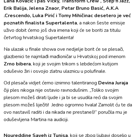
Lana Kovačić i pas Vicky, Transform Crew , Step'n Jazz,
Erik Balija, Jelena Znaor, Petar Bruno Basić, A.K.A
.Crescendo, Luka Pirić i Tomy Mihičinac desetero je već
poznatih finalista Supertalenta
, a nakon šeste emisije
uživo dobit ćemo još dva imena koji će se boriti za titulu
četvrtog hrvatskog Supertalenta!
Na ulazak u finale showa ove nedjelje borit će se plesači,
glazbenici te najmlađi mađioničar u Hrvatskoj pod imenom
Zrno bibera
, koji je svojim trikom s lebdećom kutijom
oduševio žiri i osvojio zlatnu ulaznicu u polufinale.
Od plesača vidjet ćemo iznimno talentiranog
Devina Juraja
čiji ples nikoga nije ostavio ravnodušnim. „Toliko svojim
plesom možeš dirati ljude i ja bi se usudila reći da svojim
plesom možeš liječiti! Jedno ogromno hvala! Zamolit ću te da
ovo nastaviš raditi i da nikada ne prestaneš!“ poručila mu je
oduševljena Martina na audiciji.
Noureddine Sayeh iz Tunisa
, koji se zbog ljubavi doselio u