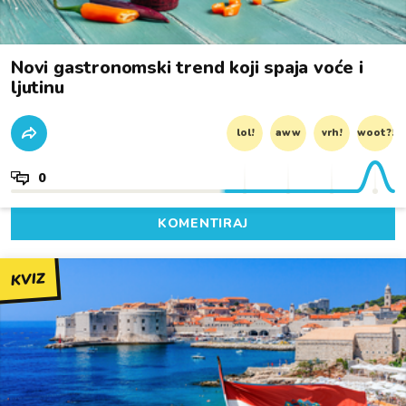
Novi gastronomski trend koji spaja voće i
ljutinu
lol!
aww
vrh!
woot?!
0
KOMENTIRAJ
KVIZ