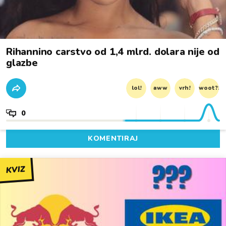
Rihannino carstvo od 1,4 mlrd. dolara nije od
glazbe
lol!
aww
vrh!
woot?!
0
KOMENTIRAJ
KVIZ