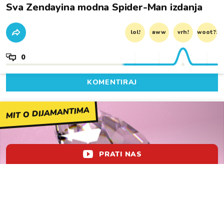
Sva Zendayina modna Spider-Man izdanja
lol!
aww
vrh!
woot?!
0
KOMENTIRAJ
MIT O DIJAMANTIMA
PRATI NAS