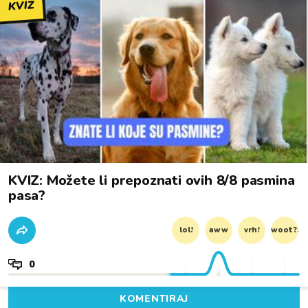
KVIZ
KVIZ: Možete li prepoznati ovih 8/8 pasmina
pasa?
lol!
aww
vrh!
woot?!
0
KOMENTIRAJ