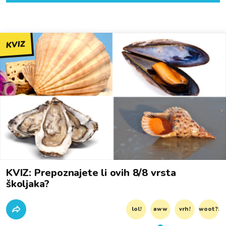
KVIZ
KVIZ: Prepoznajete li ovih 8/8 vrsta
školjaka?
lol!
aww
vrh!
woot?!