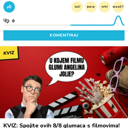
lol!
aww
vrh!
woot?!
0
KOMENTIRAJ
KVIZ
KVIZ: Spojite ovih 8/8 glumaca s filmovima!