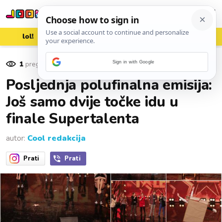
lol!
aww
vrh!
woot?!
1
pregleda
Sign in with Google
31. svibnja 2016.
Posljednja polufinalna emisija:
Još samo dvije točke idu u
finale Supertalenta
autor:
Cool redakcija
Prati
Prati