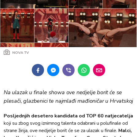
NOVA TV
Na ulazak u finale showa ove nedjelje borit će se
plesači, glazbenici te najmlađi mađioničar u Hrvatskoj
Posljednjih desetero kandidata od TOP 60 natjecatelja
koji su zbog svog iznimnog talenta odabrani u polufinale od
strane žirija, ove nedjelje borit će se za ulazak u finale.
Malci,