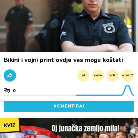
Bikini i vojni print ovdje vas mogu koštati
lol!
aww
vrh!
woot?!
0
KOMENTIRAJ
KVIZ