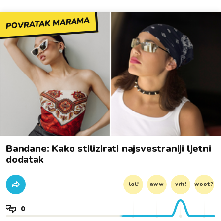
POVRATAK MARAMA
Bandane: Kako stilizirati najsvestraniji ljetni
dodatak
lol!
aww
vrh!
woot?!
0