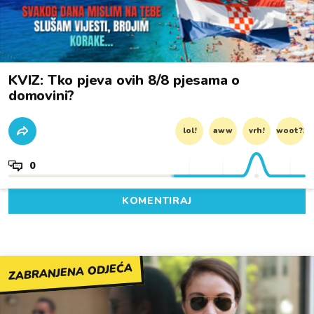
KVIZ: Tko pjeva ovih 8/8 pjesama o
domovini?
lol!
aww
vrh!
woot?!
0
KOMENTIRAJ
ZABRANJENA ODJEĆA