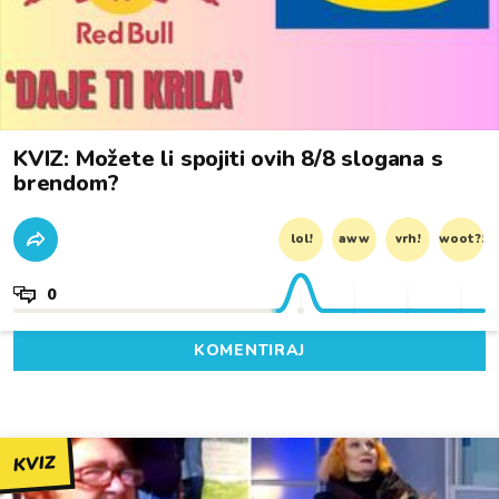
KVIZ: Možete li spojiti ovih 8/8 slogana s
brendom?
lol!
aww
vrh!
woot?!
0
KOMENTIRAJ
KVIZ