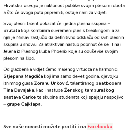
Hrvatsku, osvojio je naklonost publike svojim plesom robota,
a što će ovoga puta pripremiti, ostaje nam za vidjeti.
Svoj plesni talent pokazat će i jedna plesna skupina –
Brutala
koja kombinira suvremeni ples s breakingom, a za
njih je Mislav zaključio da definitivno odskaču od svih plesnih
skupina u showu. Za atraktivan nastup pobrinut će se Tina i
Jelena iz Plesnog kluba Phoenix koje su oduševile svojim
plesom na šipci.
Od glazbenika vidjet ćemo malenog virtuoza na harmonici,
Stjepana Magdića
koji ima samo devet godina, djevojku
iznimnog glasa
Zoranu Unković,
talentiranog
beatboxera
Tina Duvnjaka
, kao i nastupe
Ženskog tamburaškog
sastava Carice
te skupine studenata koji spajaju nespojivo
–
grupe Cajklapa.
Sve naše novosti možete pratiti i na
Facebooku