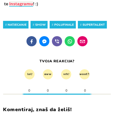
te
Instagramu
! :)
#
NATJECANJE
#
SHOW
#
POLUFINALE
#
SUPERTALENT
TVOJA REAKCIJA?
lol!
aww
vrh!
woot?!
0
0
0
0
Komentiraj, znaš da želiš!