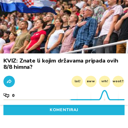
KVIZ: Znate li kojim državama pripada ovih
8/8 himna?
lol!
aww
vrh!
woot?!
0
KOMENTIRAJ