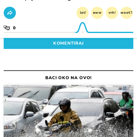
lol!
aww
vrh!
woot?!
0
KOMENTIRAJ