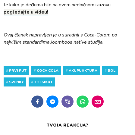
te kako je dečkima bilo na ovom neobičnom izazovu,
pogledajte u videu!
Ovaj članak napravljen je u suradnji s Coca-Colom po
najvišim standardima Joomboos native studija.
#
PRVI PUT
#
COCA COLA
#
AKUPUNKTURA
#
BOL
#
SVENKY
#
THESIKRT
TVOJA REAKCIJA?