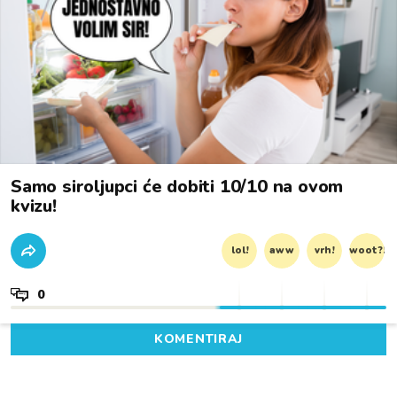
Samo siroljupci će dobiti 10/10 na ovom
kvizu!
lol!
aww
vrh!
woot?!
0
KOMENTIRAJ