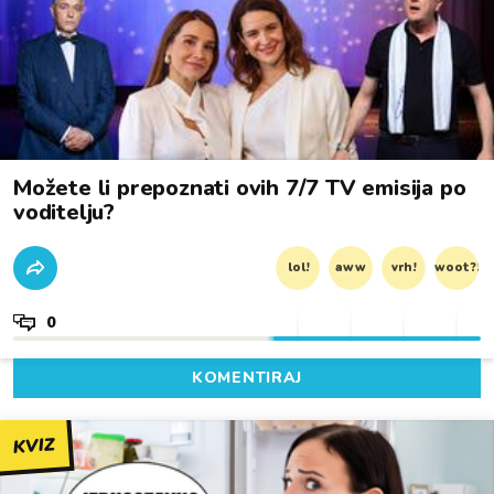
Možete li prepoznati ovih 7/7 TV emisija po
voditelju?
lol!
aww
vrh!
woot?!
0
KOMENTIRAJ
KVIZ