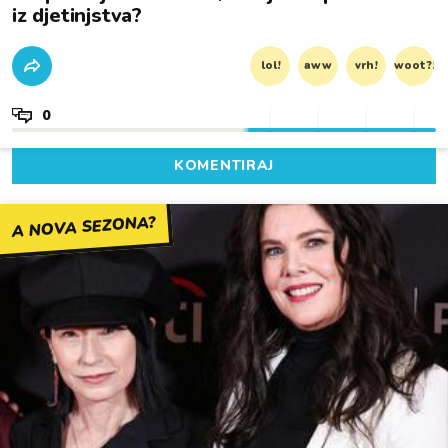
iz djetinjstva?
lol!
aww
vrh!
woot?!
0
KOMENTIRAJ
A NOVA SEZONA?