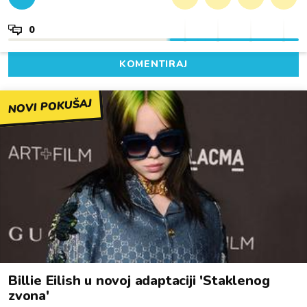
0
KOMENTIRAJ
NOVI POKUŠAJ
Billie Eilish u novoj adaptaciji 'Staklenog
zvona'