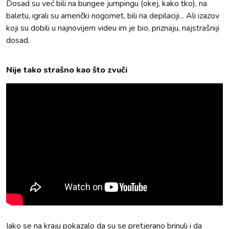
Dosad su već bili na bungee jumpingu (okej, kako tko), na
baletu, igrali su američki nogomet, bili na depilaciji... Ali izazov
koji su dobili u najnovijem videu im je bio, priznaju, najstrašniji
dosad.
Nije tako strašno kao što zvuči
Iako se na kraju pokazalo da su se pretjerano brinuli i da