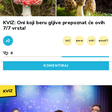
KVIZ: Oni koji beru gljive prepoznat će ovih
7/7 vrsta!
lol!
aww
vrh!
woot?!
0
KOMENTIRAJ
KVIZ