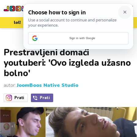
lol!
aww
vrh!
woot?!
Sign in with Google
11. rujna 2019.
Prestravljeni domaći
youtuberi: 'Ovo izgleda užasno
bolno'
autor:
JoomBoos Native Studio
Prati
Prati