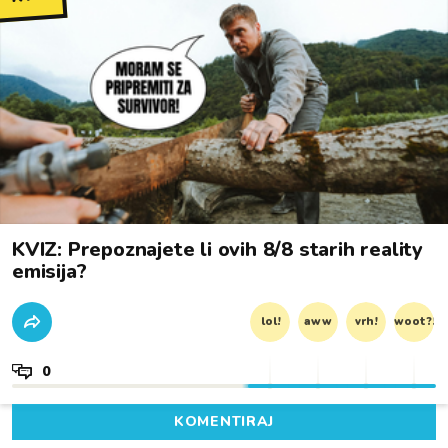
KVIZ: Prepoznajete li ovih 8/8 starih reality
emisija?
lol!
aww
vrh!
woot?!
0
KOMENTIRAJ