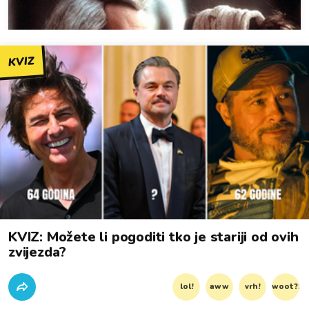
KVIZ
KVIZ: Možete li pogoditi tko je stariji od ovih
zvijezda?
lol!
aww
vrh!
woot?!