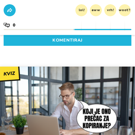
lol!
aww
vrh!
woot?!
0
KOMENTIRAJ
KVIZ