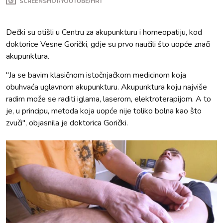
SCREENSHOT/YOUTUBE/HRT
Dečki su otišli u Centru za akupunkturu i homeopatiju, kod
doktorice Vesne Gorički, gdje su prvo naučili što uopće znači
akupunktura.
"Ja se bavim klasičnom istočnjačkom medicinom koja
obuhvaća uglavnom akupunkturu. Akupunktura koju najviše
radim može se raditi iglama, laserom, elektroterapijom. A to
je, u principu, metoda koja uopće nije toliko bolna kao što
zvuči", objasnila je doktorica Gorički.