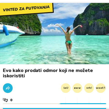
VINTED ZA PUTOVANJA
Evo kako prodati odmor koji ne možete
iskoristiti
lol!
aww
vrh!
woot?!
0