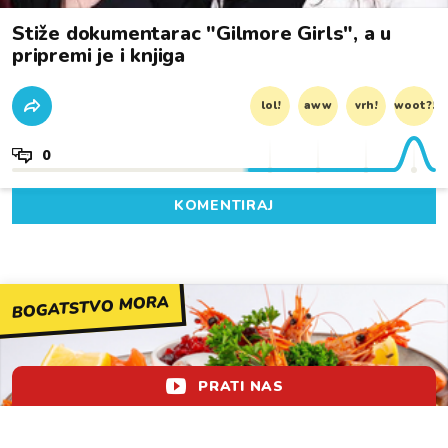
Stiže dokumentarac "Gilmore Girls", a u
pripremi je i knjiga
lol!
aww
vrh!
woot?!
0
KOMENTIRAJ
BOGATSTVO MORA
PRATI NAS