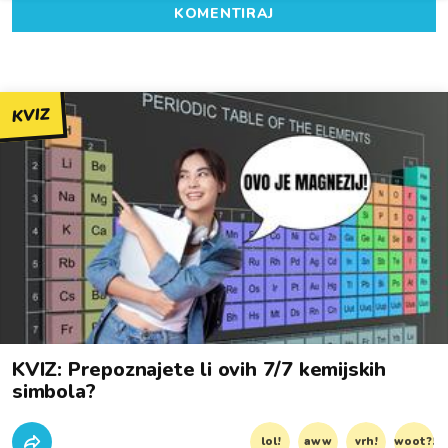
KOMENTIRAJ
KVIZ
KVIZ: Prepoznajete li ovih 7/7 kemijskih
simbola?
lol!
aww
vrh!
woot?!