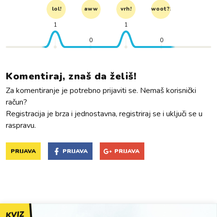
lol!
aww
vrh!
woot?!
1
1
0
0
Komentiraj, znaš da želiš!
Za komentiranje je potrebno prijaviti se. Nemaš korisnički
račun?
Registracija je brza i jednostavna, registriraj se i uključi se u
raspravu.
PRIJAVA
PRIJAVA
PRIJAVA
KVIZ