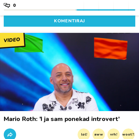
0
KOMENTIRAJ
VIDEO
Mario Roth: 'I ja sam ponekad introvert'
lol!
aww
vrh!
woot?!