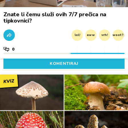
Znate li čemu služi ovih 7/7 prečica na
tipkovnici?
lol!
aww
vrh!
woot?!
0
KOMENTIRAJ
KVIZ