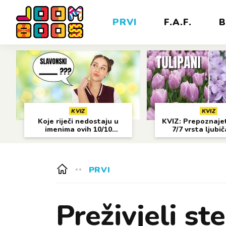
PRVI
F.A.F.
B
KVIZ
KVIZ
Koje riječi nedostaju u
KVIZ: Prepoznajet
imenima ovih 10/10
7/7 vrsta ljubi
gradova?
cvijeća?
PRVI
Preživjeli st