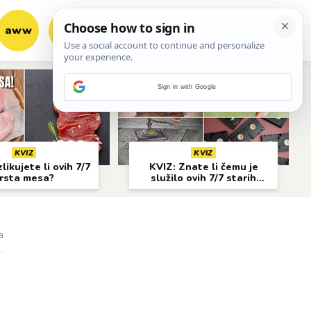
aww
vrh!
woot?!
Sign in with Google
KVIZ
KVIZ
likujete li ovih 7/7
KVIZ: Znate li čemu je
rsta mesa?
služilo ovih 7/7 starih
predmeta?
a