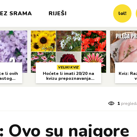
EZ SRAMA
RIJEŠI
lol!
VELIKI KVIZ
e li ovih
Hoćete li imati 20/20 na
Kviz: Raz
častog
kvizu prepoznavanja
v
cvijeća?
1
pregled
e: Ovo su najgore