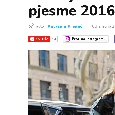
pjesme 2016.
autor:
Katarina Pranjić
03. siječnja 
Prati
na Instagramu