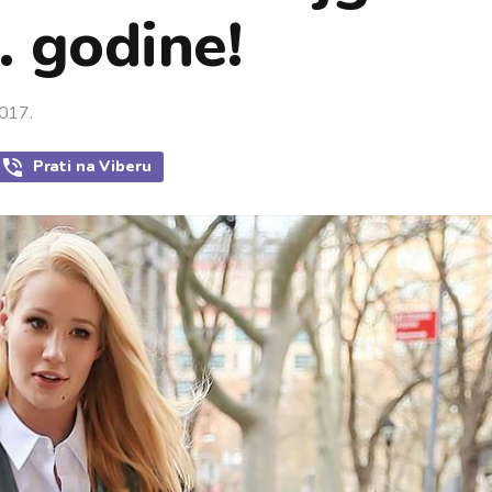
 godine!
2017.
Prati
na Viberu