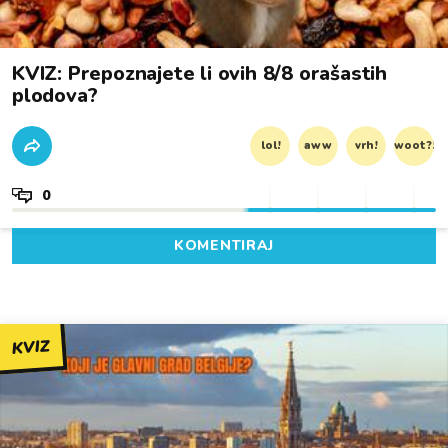
KVIZ: Prepoznajete li ovih 8/8 orašastih
plodova?
lol!
aww
vrh!
woot?!
0
KOMENTIRAJ
KVIZ