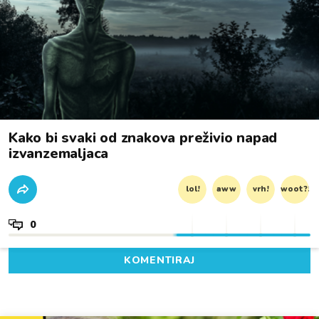
Kako bi svaki od znakova preživio napad
izvanzemaljaca
lol!
aww
vrh!
woot?!
0
KOMENTIRAJ