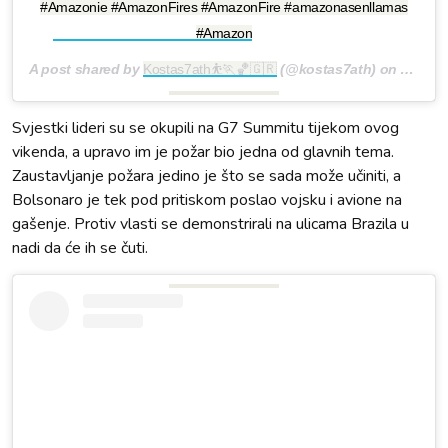
#Amazonie #AmazonFires #AmazonFire #amazonasenllamas
#Amazon
A post shared by
Kostas7ath⛹🏃🏀🇬🇷
(@kostas7ath) on
Aug 25
Svjestki lideri su se okupili na G7 Summitu tijekom ovog
vikenda, a upravo im je požar bio jedna od glavnih tema.
Zaustavljanje požara jedino je što se sada može učiniti, a
Bolsonaro je tek pod pritiskom poslao vojsku i avione na
gašenje. Protiv vlasti se demonstrirali na ulicama Brazila u
nadi da će ih se čuti.