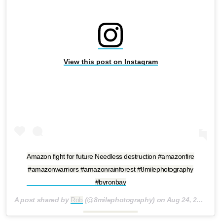
View this post on Instagram
Amazon fight for future Needless destruction #amazonfire
#amazonwarriors #amazonrainforest #8milephotography
#byronbay
A post shared by
Rob
(@8milephotography) on
Aug 24, 2019 at 10:34pm PDT