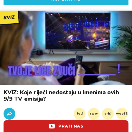
KVIZ
KVIZ: Koje riječi nedostaju u imenima ovih
9/9 TV emisija?
lol!
aww
vrh!
woot?!
PRATI NAS
0