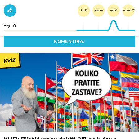
lol!
aww
vrh!
woot?!
0
KOMENTIRAJ
KVIZ