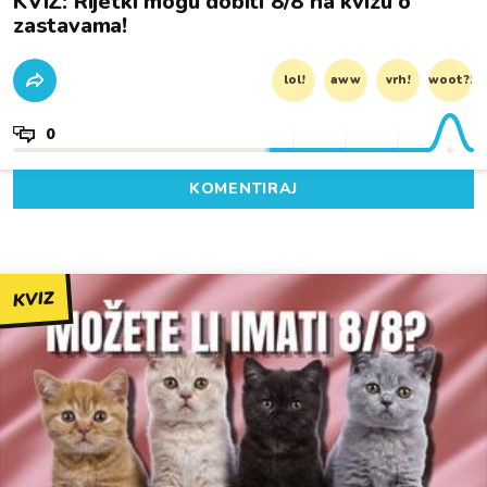
KVIZ: Rijetki mogu dobiti 8/8 na kvizu o
zastavama!
lol!
aww
vrh!
woot?!
0
KOMENTIRAJ
KVIZ