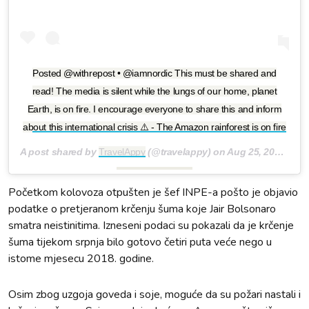
Posted @withrepost • @iamnordic This must be shared and
read! The media is silent while the lungs of our home, planet
Earth, is on fire. I encourage everyone to share this and inform
about this international crisis ⚠️ - The Amazon rainforest is on fire
A post shared by
TravelAppy
(@travelappy) on
Aug 25, 2019 at 2:00am PDT
Početkom kolovoza otpušten je šef INPE-a pošto je objavio
podatke o pretjeranom krčenju šuma koje Jair Bolsonaro
smatra neistinitima. Izneseni podaci su pokazali da je krčenje
šuma tijekom srpnja bilo gotovo četiri puta veće nego u
istome mjesecu 2018. godine.
Osim zbog uzgoja goveda i soje, moguće da su požari nastali i