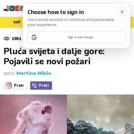
lol!
aww
vrh!
woot?!
1951
pregleda
Sign in with Google
25. kolovoza 2019.
Pluća svijeta i dalje gore:
Pojavili se novi požari
autor:
Martina Mikša
Prati
Prati