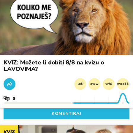
KVIZ: Možete li dobiti 8/8 na kvizu o
LAVOVIMA?
lol!
aww
vrh!
woot?!
0
KOMENTIRAJ
KVIZ