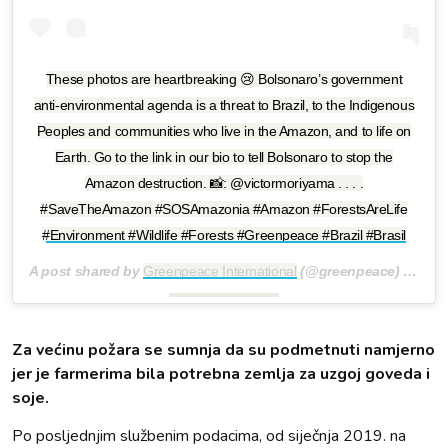
These photos are heartbreaking 😢 Bolsonaro’s government
anti-environmental agenda is a threat to Brazil, to the Indigenous
Peoples and communities who live in the Amazon, and to life on
Earth. Go to the link in our bio to tell Bolsonaro to stop the
Amazon destruction. 📸: @victormoriyama . . . .
#SaveTheAmazon #SOSAmazonia #Amazon #ForestsAreLife
#Environment #Wildlife #Forests #Greenpeace #Brazil #Brasil
A post shared by
Greenpeace International
(@greenpeace) on
Aug
Za većinu požara se sumnja da su podmetnuti namjerno
jer je farmerima bila potrebna zemlja za uzgoj goveda i
soje.
Po posljednjim službenim podacima, od siječnja 2019. na