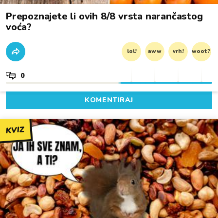
Prepoznajete li ovih 8/8 vrsta narančastog
voća?
lol!
aww
vrh!
woot?!
0
KOMENTIRAJ
KVIZ