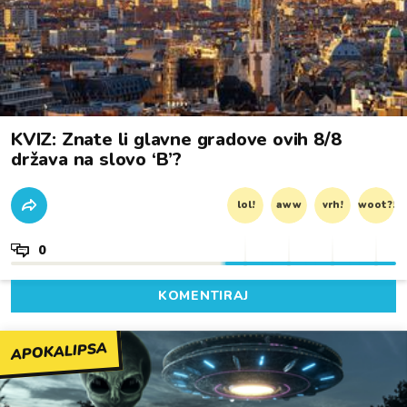
KVIZ: Znate li glavne gradove ovih 8/8
država na slovo ‘B’?
lol!
aww
vrh!
woot?!
0
KOMENTIRAJ
APOKALIPSA