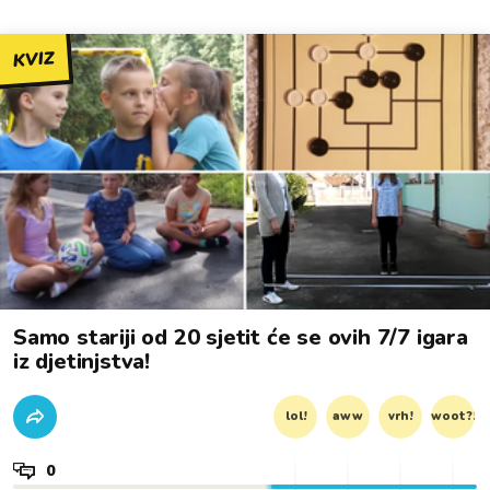
KVIZ
Samo stariji od 20 sjetit će se ovih 7/7 igara
iz djetinjstva!
lol!
aww
vrh!
woot?!
0