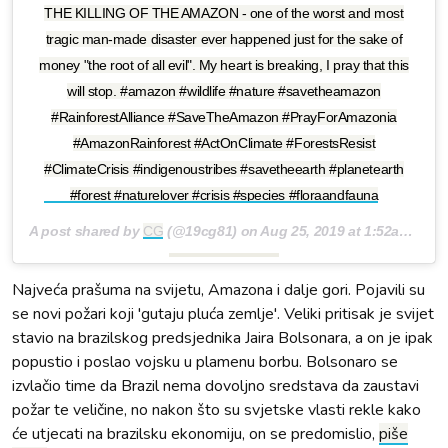
THE KILLING OF THE AMAZON - one of the worst and most
tragic man-made disaster ever happened just for the sake of
money "the root of all evil". My heart is breaking, I pray that this
will stop. #amazon #wildlife #nature #savetheamazon
#RainforestAlliance #SaveTheAmazon #PrayForAmazonia
#AmazonRainforest #ActOnClimate #ForestsResist
#ClimateCrisis #indigenoustribes #savetheearth #planetearth
#forest #naturelover #crisis #species #floraandfauna
A post shared by
CG
(@19cg81) on
Aug 25, 2019 at 1:52am PDT
Najveća prašuma na svijetu, Amazona i dalje gori. Pojavili su
se novi požari koji 'gutaju pluća zemlje'. Veliki pritisak je svijet
stavio na brazilskog predsjednika Jaira Bolsonara, a on je ipak
popustio i poslao vojsku u plamenu borbu. Bolsonaro se
izvlačio time da Brazil nema dovoljno sredstava da zaustavi
požar te veličine, no nakon što su svjetske vlasti rekle kako
će utjecati na brazilsku ekonomiju, on se predomislio,
piše