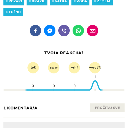
#
POŽARI
#
BRAZIL
#
VATRA
#
VODA
#
ZEMLJA
#
TUŽNO
TVOJA REAKCIJA?
lol!
aww
vrh!
woot?!
1
0
0
0
1 KOMENTAR/A
PROČITAJ SVE