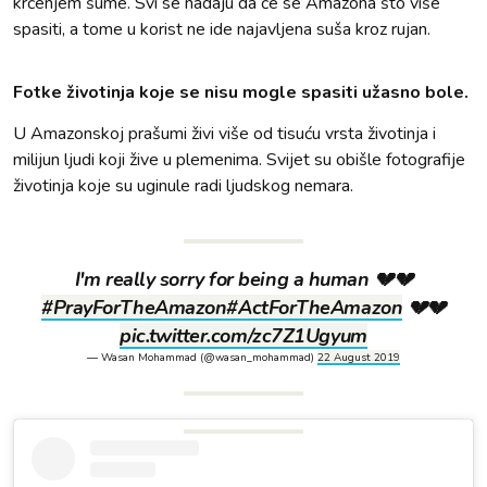
krčenjem šume. Svi se nadaju da će se Amazona što više
spasiti, a tome u korist ne ide najavljena suša kroz rujan.
Fotke životinja koje se nisu mogle spasiti užasno bole.
U Amazonskoj prašumi živi više od tisuću vrsta životinja i
milijun ljudi koji žive u plemenima. Svijet su obišle fotografije
životinja koje su uginule radi ljudskog nemara.
I'm really sorry for being a human 💔💔
#PrayForTheAmazon
#ActForTheAmazon
💔💔
pic.twitter.com/zc7Z1Ugyum
— Wasan Mohammad (@wasan_mohammad)
22 August 2019