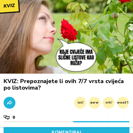
KVIZ
KVIZ: Prepoznajete li ovih 7/7 vrsta cvijeća
po listovima?
lol!
aww
vrh!
woot?!
0
KOMENTIRAJ