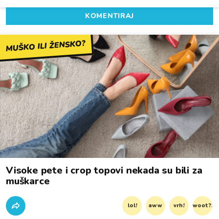
KOMENTIRAJ
MUŠKO ILI ŽENSKO?
Visoke pete i crop topovi nekada su bili za
muškarce
lol!
aww
vrh!
woot?!