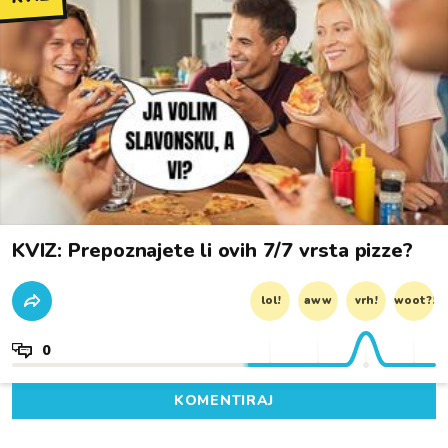
KVIZ: Prepoznajete li ovih 7/7 vrsta pizze?
lol!
aww
vrh!
woot?!
0
KOMENTIRAJ