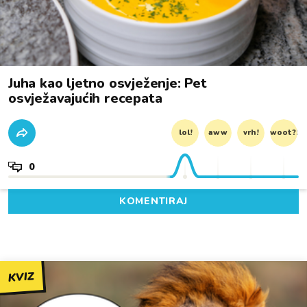
Juha kao ljetno osvježenje: Pet
osvježavajućih recepata
lol!
aww
vrh!
woot?!
0
KOMENTIRAJ
KVIZ