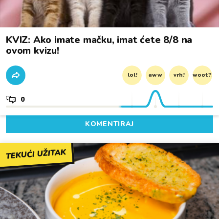
KVIZ: Ako imate mačku, imat ćete 8/8 na
ovom kvizu!
lol!
aww
vrh!
woot?!
0
KOMENTIRAJ
TEKUĆI UŽITAK