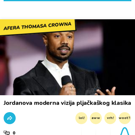
AFERA THOMASA CROWNA
Jordanova moderna vizija pljačkaškog klasika
lol!
aww
vrh!
woot?!
0