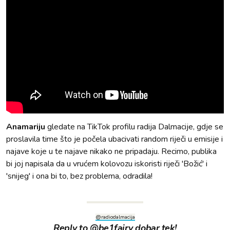
Anamariju
gledate na TikTok profilu radija Dalmacije, gdje se
proslavila time što je počela ubacivati random riječi u emisije i
najave koje u te najave nikako ne pripadaju. Recimo, publika
bi joj napisala da u vrućem kolovozu iskoristi riječi 'Božić' i
'snijeg' i ona bi to, bez problema, odradila!
@radiodalmacija
Reply to @be1fairy dobar tek!