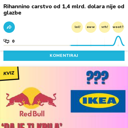
Rihannino carstvo od 1,4 mlrd. dolara nije od
glazbe
lol!
aww
vrh!
woot?!
0
KOMENTIRAJ
KVIZ