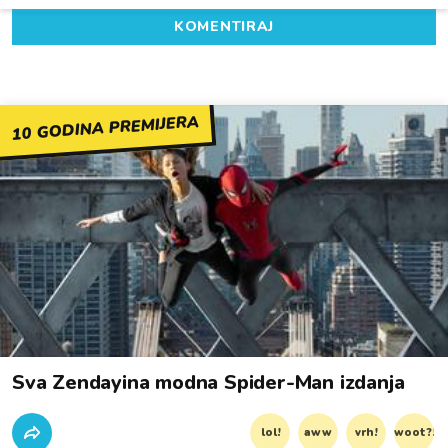
KOMENTIRAJ
10 GODINA PREMIJERA
Sva Zendayina modna Spider-Man izdanja
lol!
aww
vrh!
woot?!