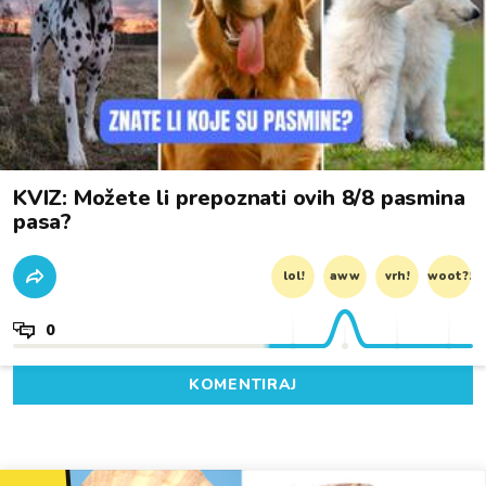
KVIZ: Možete li prepoznati ovih 8/8 pasmina
pasa?
lol!
aww
vrh!
woot?!
0
KOMENTIRAJ