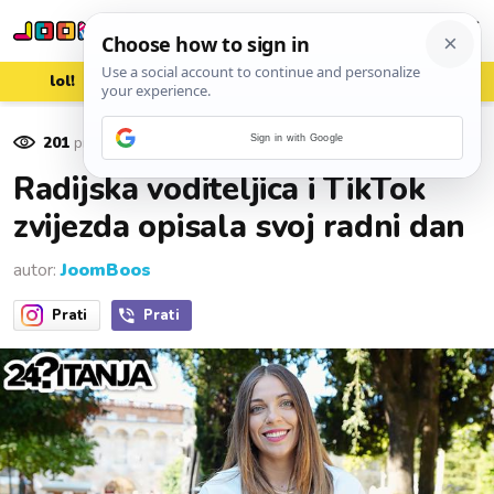
lol!
aww
vrh!
woot?!
201
pregleda
Sign in with Google
22. rujna 2021.
Radijska voditeljica i TikTok
zvijezda opisala svoj radni dan
autor:
JoomBoos
Prati
Prati