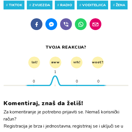
#
TIKTOK
#
ZVIJEZDA
#
RADIO
#
VODITELJICA
#
ŽENA
TVOJA REAKCIJA?
lol!
aww
vrh!
woot?!
1
0
0
0
Komentiraj, znaš da želiš!
Za komentiranje je potrebno prijaviti se. Nemaš korisnički
račun?
Registracija je brza i jednostavna, registriraj se i uključi se u