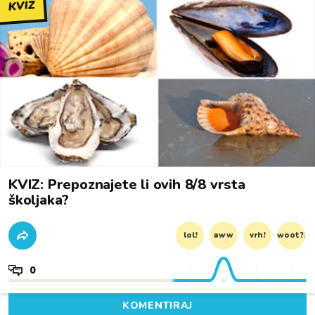
KVIZ
KVIZ: Prepoznajete li ovih 8/8 vrsta
školjaka?
lol!
aww
vrh!
woot?!
0
KOMENTIRAJ