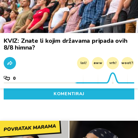
KVIZ: Znate li kojim državama pripada ovih
8/8 himna?
lol!
aww
vrh!
woot?!
0
KOMENTIRAJ
POVRATAK MARAMA