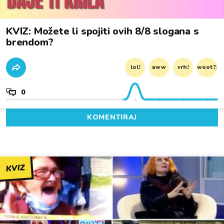
KVIZ: Možete li spojiti ovih 8/8 slogana s
brendom?
lol!
aww
vrh!
woot?!
0
KOMENTIRAJ
KVIZ