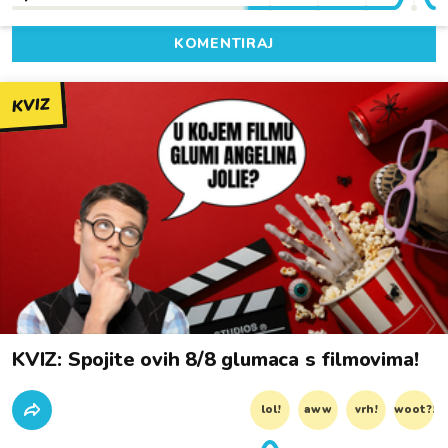
KOMENTIRAJ
KVIZ
KVIZ: Spojite ovih 8/8 glumaca s filmovima!
lol!
aww
vrh!
woot?!