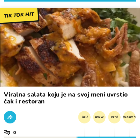
TIK TOK HIT
Viralna salata koju je na svoj meni uvrstio
čak i restoran
lol!
aww
vrh!
woot?!
0