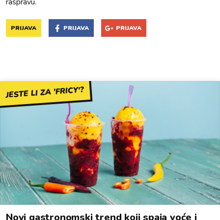
raspravu.
PRIJAVA
PRIJAVA
PRIJAVA
JESTE LI ZA 'FRICY'?
Novi gastronomski trend koji spaja voće i