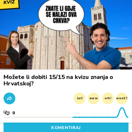
KVIZ
Možete li dobiti 15/15 na kvizu znanja o
Hrvatskoj?
lol!
aww
vrh!
woot?!
0
KOMENTIRAJ