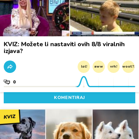
KVIZ: Možete li nastaviti ovih 8/8 viralnih
izjava?
lol!
aww
vrh!
woot?!
0
KOMENTIRAJ
KVIZ