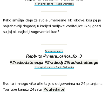
♬ original sound - Radio Dalmacija
Kako smišlja ideje za svoje urnebesne TikTokove, koji joj je
najzabavniji događaj u karijeri radijske voditeljice i koji gosti
su joj bili najbolji sugovornici ikad?
@radiodalmacija
Reply to @mara_carica_fp...3
##radiodalmacija
##radiodj
##radiochallenge
♬ original sound - Radio Dalmacija
Sve to i mnogo više otkrila je u odgovorima na 24 pitanja na
YouTube kanalu 24sata.
Pogledajte!