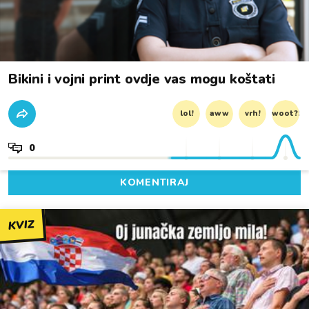
Bikini i vojni print ovdje vas mogu koštati
lol!
aww
vrh!
woot?!
0
KOMENTIRAJ
KVIZ