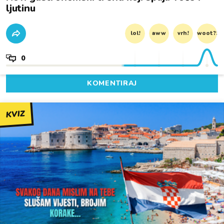
ljutinu
lol!
aww
vrh!
woot?!
0
KOMENTIRAJ
KVIZ