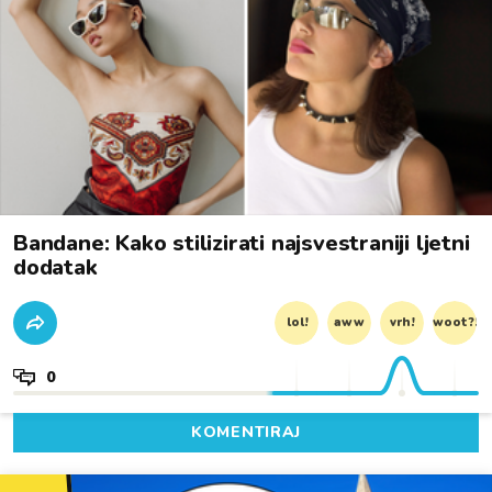
Bandane: Kako stilizirati najsvestraniji ljetni
dodatak
lol!
aww
vrh!
woot?!
0
KOMENTIRAJ