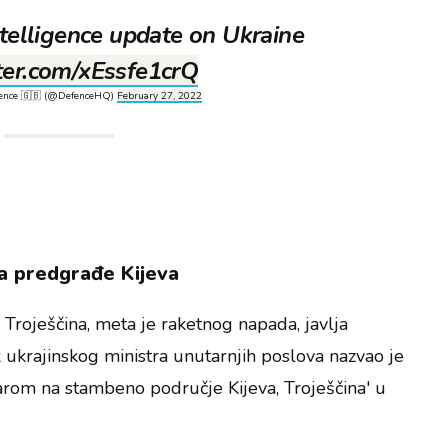
telligence update on Ukraine
tter.com/xEssfe1crQ
fence 🇬🇧 (@DefenceHQ)
February 27, 2022
a predgrađe Kijeva
Troješčina, meta je raketnog napada, javlja
k ukrajinskog ministra unutarnjih poslova nazvao je
rom na stambeno područje Kijeva, Troješčina' u