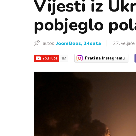
Vijesti iz Uk
pobjeglo pola
autor:
JoomBoos, 24sata
27. veljače
Prati
na Instagramu