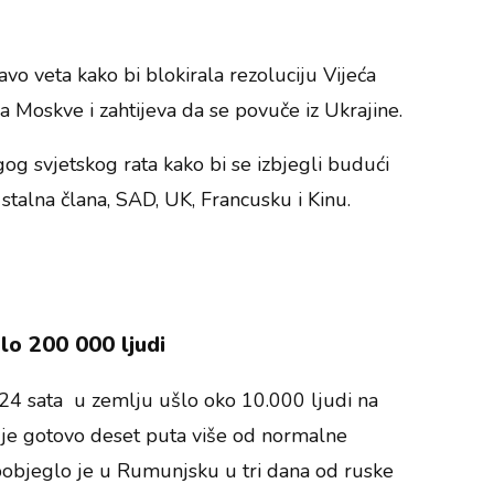
ravo veta kako bi blokirala rezoluciju Vijeća
a Moskve i zahtijeva da se povuče iz Ukrajine.
og svjetskog rata kako bi se izbjegli budući
i stalna člana, SAD, UK, Francusku i Kinu.
glo 200 000 ljudi
u 24 sata u zemlju ušlo oko 10.000 ljudi na
To je gotovo deset puta više od normalne
pobjeglo je u Rumunjsku u tri dana od ruske