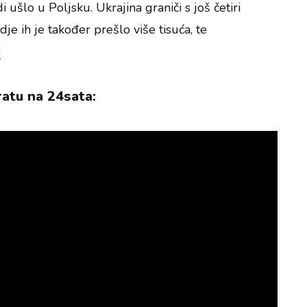
i ušlo u Poljsku. Ukrajina graniči s još četiri
e ih je također prešlo više tisuća, te
.
ratu na 24sata: