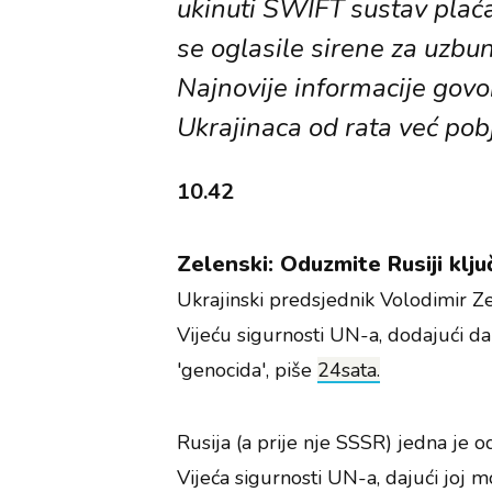
ukinuti SWIFT sustav plaća
se oglasile sirene za uzbu
Najnovije informacije govo
Ukrajinaca od rata već pob
10.42
Zelenski: Oduzmite Rusiji klj
Ukrajinski predsjednik Volodimir Z
Vijeću sigurnosti UN-a, dodajući da
'genocida', piše
24sata.
Rusija (a prije nje SSSR) jedna je o
Vijeća sigurnosti UN-a, dajući joj m