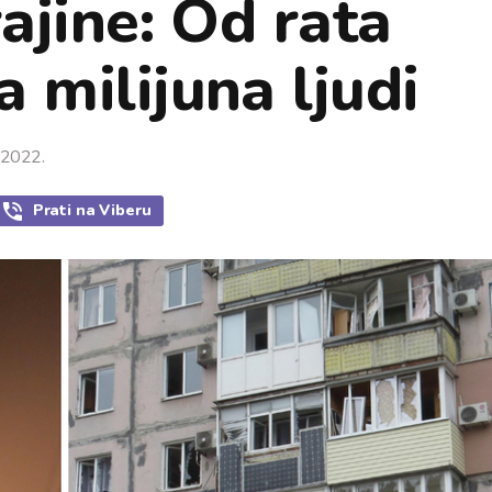
rajine: Od rata
 milijuna ljudi
 2022.
Prati
na Viberu