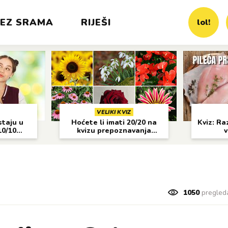
EZ SRAMA
RIJEŠI
lol!
VELIKI KVIZ
staju u
Hoćete li imati 20/20 na
Kviz: Raz
10/10
kvizu prepoznavanja
v
cvijeća?
1050
pregled