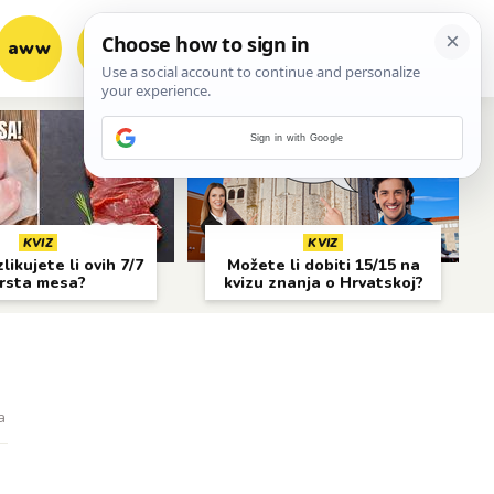
aww
vrh!
woot?!
Sign in with Google
KVIZ
KVIZ
likujete li ovih 7/7
Možete li dobiti 15/15 na
rsta mesa?
kvizu znanja o Hrvatskoj?
a