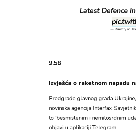
Latest Defence In
pic.twi
— Ministry of De
9.58
Izvješća o raketnom napadu n
Predgrađe glavnog grada Ukrajine, 
novinska agencija Interfax. Savjetni
to 'besmislenim i nemilosrdnim uda
objavi u aplikaciji Telegram.