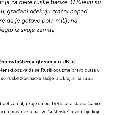
nja za neke ruske banke. U Kijevu su
nu, građani očekuju zračni napad.
re da je gotovo pola milijuna
jeglo iz svoje zemlje
učna ovlaštenja glasanja u UN-u
elenski poziva da se Rusiji oduzme pravo glasa u
 su ruske zločinačke akcije u Ukrajini na rubu
d pet zemalja koje su od 1945. bile stalne članice
oćno pravo veta na sve 'suštinske' rezolucije koje