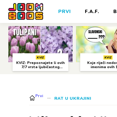
PRVI
F.A.F.
B
KVIZ
KVIZ
KVIZ: Prepoznajete li ovih
Koje riječi nedo
7/7 vrsta ljubičastog
imenima ovih 
cvijeća?
gradova?
Prvi
RAT U UKRAJINI