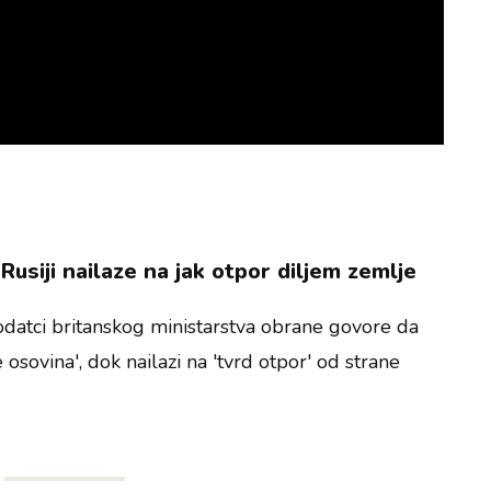
usiji nailaze na jak otpor diljem zemlje
odatci britanskog ministarstva obrane govore da
 osovina', dok nailazi na 'tvrd otpor' od strane