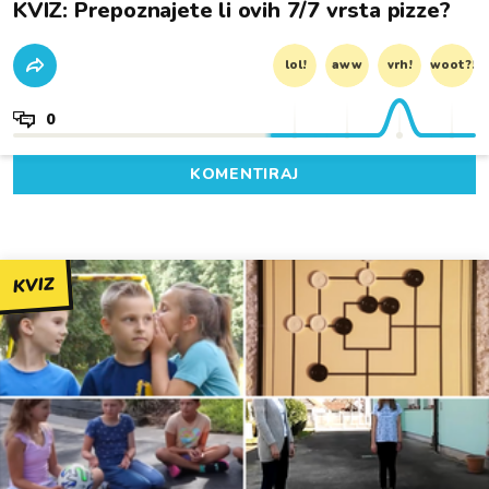
KVIZ: Prepoznajete li ovih 7/7 vrsta pizze?
lol!
aww
vrh!
woot?!
0
KOMENTIRAJ
KVIZ