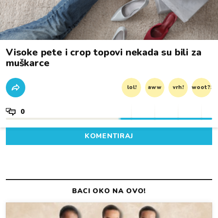
Visoke pete i crop topovi nekada su bili za
muškarce
lol!
aww
vrh!
woot?!
0
KOMENTIRAJ