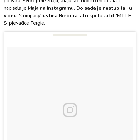
pjevača. Svi koji me znaju, znaju što i koliko mi to znači -
napisala je
Maja na Instagramu. Do sada je nastupila i u
videu '
Company'
Justina Biebera, ali i
spotu za hit 'M.I.L.F.
$' pjevačice Fergie.