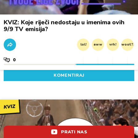
KVIZ: Koje riječi nedostaju u imenima ovih
9/9 TV emisija?
lol!
aww
vrh!
woot?!
0
KOMENTIRAJ
KVIZ
PRATI NAS