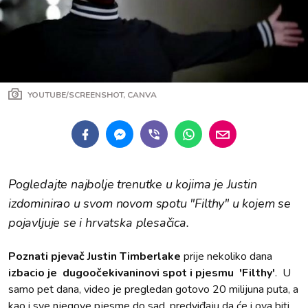
YOUTUBE/SCREENSHOT, CANVA
Pogledajte najbolje trenutke u kojima je Justin
izdominirao u svom novom spotu "Filthy" u kojem se
pojavljuje se i hrvatska plesačica.
Poznati pjevač Justin Timberlake
prije nekoliko dana
izbacio je dugoočekivaninovi spot i pjesmu 'Filthy'
. U
samo pet dana, video je pregledan gotovo 20 milijuna puta, a
kao i sve njegove pjesme do sad, predviđaju da će i ova biti