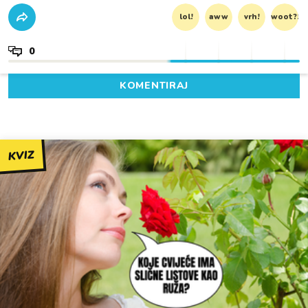
lol!
aww
vrh!
woot?!
0
KOMENTIRAJ
KVIZ