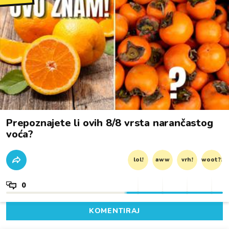
Prepoznajete li ovih 8/8 vrsta narančastog
voća?
lol!
aww
vrh!
woot?!
0
KOMENTIRAJ