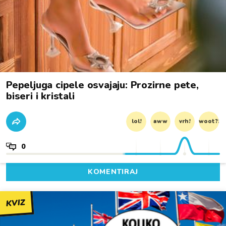
Pepeljuga cipele osvajaju: Prozirne pete,
biseri i kristali
lol!
aww
vrh!
woot?!
0
KOMENTIRAJ
KVIZ