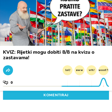
KVIZ: Rijetki mogu dobiti 8/8 na kvizu o
zastavama!
lol!
aww
vrh!
woot?!
0
KOMENTIRAJ