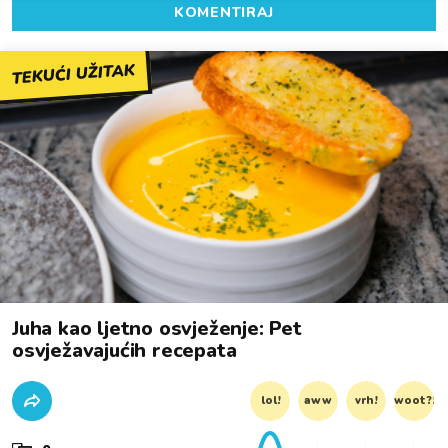
KOMENTIRAJ
TEKUĆI UŽITAK
Juha kao ljetno osvježenje: Pet
osvježavajućih recepata
lol!
aww
vrh!
woot?!