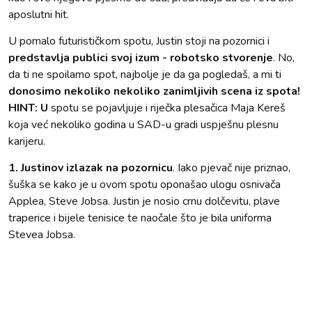
aposlutni hit.
U pomalo futurističkom spotu, Justin stoji na pozornici i
predstavlja publici svoj izum - robotsko stvorenje
. No,
da ti ne spoilamo spot, najbolje je da ga pogledaš, a mi ti
donosimo nekoliko nekoliko zanimljivih scena iz spota!
HINT: U
spotu se pojavljuje i riječka plesačica Maja Kereš
koja već nekoliko godina u SAD-u gradi uspješnu plesnu
karijeru.
1. Justinov izlazak na pozornicu
. Iako pjevač nije priznao,
šuška se kako je u ovom spotu oponašao ulogu osnivača
Applea, Steve Jobsa. Justin je nosio crnu dolčevitu, plave
traperice i bijele tenisice te naočale što je bila uniforma
Stevea Jobsa.