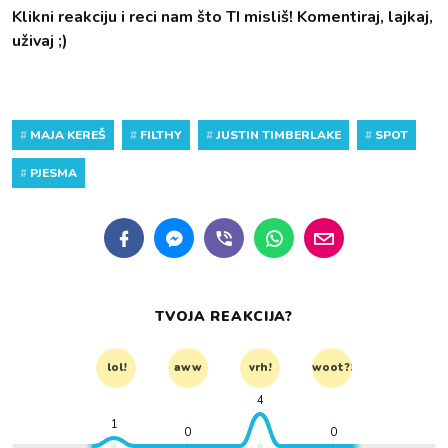
Klikni reakciju i reci nam što TI misliš! Komentiraj, lajkaj,
uživaj ;)
#
MAJA KEREŠ
#
FILTHY
#
JUSTIN TIMBERLAKE
#
SPOT
#
PJESMA
TVOJA REAKCIJA?
lol!
aww
vrh!
woot?!
4
1
0
0