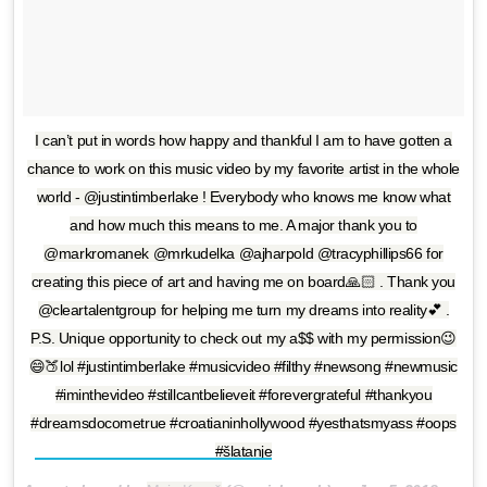
I can’t put in words how happy and thankful I am to have gotten a
chance to work on this music video by my favorite artist in the whole
world - @justintimberlake ! Everybody who knows me know what
and how much this means to me. A major thank you to
@markromanek @mrkudelka @ajharpold @tracyphillips66 for
creating this piece of art and having me on board🙏🏻 . Thank you
@cleartalentgroup for helping me turn my dreams into reality💕 .
P.S. Unique opportunity to check out my a$$ with my permission😉
😄🍑lol #justintimberlake #musicvideo #filthy #newsong #newmusic
#iminthevideo #stillcantbelieveit #forevergrateful #thankyou
#dreamsdocometrue #croatianinhollywood #yesthatsmyass #oops
#šlatanje