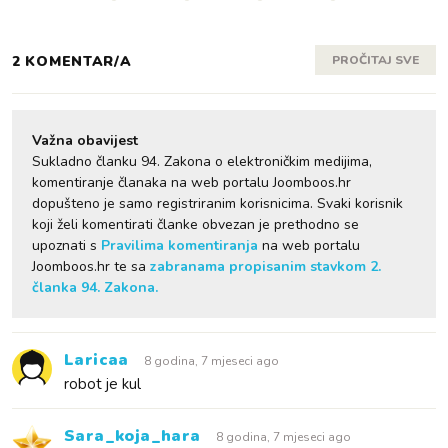
2 KOMENTAR/A
PROČITAJ SVE
Važna obavijest
Sukladno članku 94. Zakona o elektroničkim medijima,
komentiranje članaka na web portalu Joomboos.hr
dopušteno je samo registriranim korisnicima. Svaki korisnik
koji želi komentirati članke obvezan je prethodno se
upoznati s
Pravilima komentiranja
na web portalu
Joomboos.hr te sa
zabranama propisanim stavkom 2.
članka 94. Zakona.
Laricaa
8 godina, 7 mjeseci ago
robot je kul
Sara_koja_hara
8 godina, 7 mjeseci ago