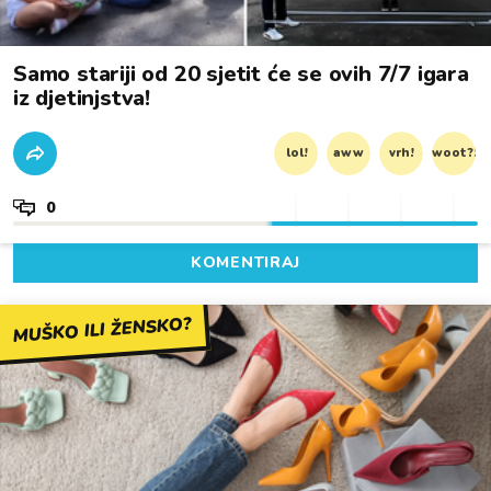
Samo stariji od 20 sjetit će se ovih 7/7 igara
iz djetinjstva!
lol!
aww
vrh!
woot?!
0
KOMENTIRAJ
MUŠKO ILI ŽENSKO?