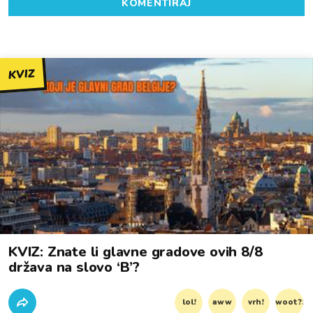
KOMENTIRAJ
KVIZ
KVIZ: Znate li glavne gradove ovih 8/8
država na slovo ‘B’?
lol!
aww
vrh!
woot?!