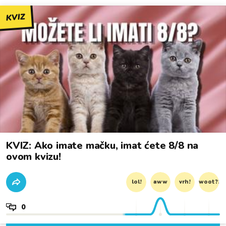
KVIZ
KVIZ: Ako imate mačku, imat ćete 8/8 na
ovom kvizu!
lol!
aww
vrh!
woot?!
0