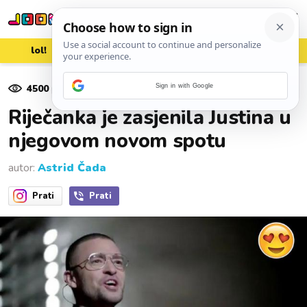
lol!
aww
vrh!
woot?!
4500
pregleda
Sign in with Google
11. siječnja 2018.
Riječanka je zasjenila Justina u
njegovom novom spotu
autor:
Astrid Čada
Prati
Prati