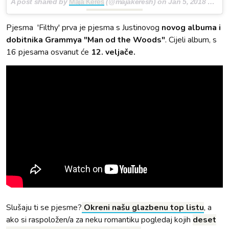
A post shared by
Maja Kereš
(@majakeresh) on
Jan 5, 2018 at 7:40am PST
Pjesma
'Filthy' prva je pjesma s Justinovog
novog albuma i
dobitnika Grammya "Man od the Woods"
. Cijeli album, s
16 pjesama osvanut će
12. veljače.
Slušaju ti se pjesme?
Okreni našu glazbenu top listu
, a
ako si raspoložen/a za neku romantiku pogledaj kojih
deset