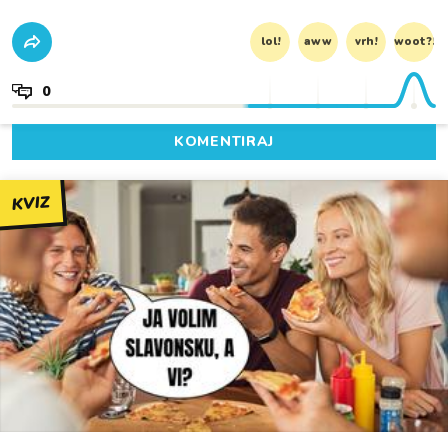
lol!
aww
vrh!
woot?!
0
KOMENTIRAJ
KVIZ