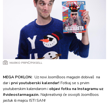
MARKO PRPIĆ/PIXSELL
MEGA POKLON:
Uz novi JoomBoos magazin dobivaš na
dar i
prvi youtuberski kalendar!
Fotkaj se s prvim
youtuberskim kalendarom i
objavi fotku na Instagramu uz
#videostarmagazin.
Najkreativniji će osvojiti JoomBoos
jastuk ili majicu ISTI SAN!