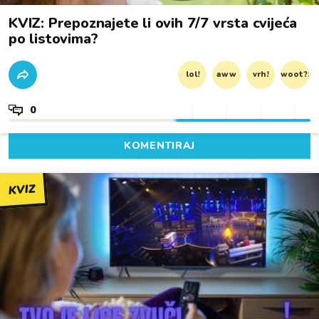
KVIZ: Prepoznajete li ovih 7/7 vrsta cvijeća
po listovima?
lol!
aww
vrh!
woot?!
0
KOMENTIRAJ
KVIZ