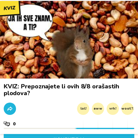
KVIZ
KVIZ: Prepoznajete li ovih 8/8 orašastih
plodova?
lol!
aww
vrh!
woot?!
0