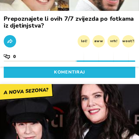
Prepoznajete li ovih 7/7 zvijezda po fotkama
iz djetinjstva?
lol!
aww
vrh!
woot?!
0
KOMENTIRAJ
A NOVA SEZONA?