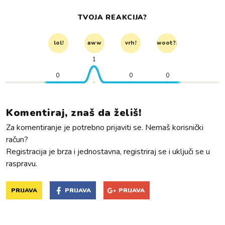
TVOJA REAKCIJA?
lol!
aww
vrh!
woot?!
1
0
0
0
Komentiraj, znaš da želiš!
Za komentiranje je potrebno prijaviti se. Nemaš korisnički
račun?
Registracija je brza i jednostavna, registriraj se i uključi se u
raspravu.
PRIJAVA
PRIJAVA
PRIJAVA