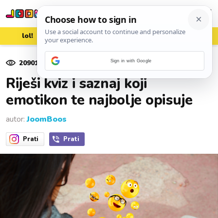
lol!
aww
vrh!
woot?!
20901
pregleda
Sign in with Google
18. studenoga 2020.
Riješi kviz i saznaj koji
emotikon te najbolje opisuje
autor:
JoomBoos
Prati
Prati