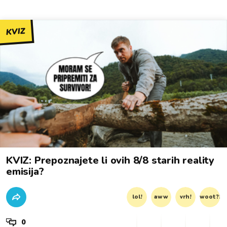
KVIZ
KVIZ: Prepoznajete li ovih 8/8 starih reality
emisija?
lol!
aww
vrh!
woot?!
0