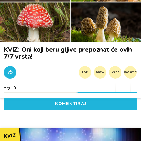
KVIZ: Oni koji beru gljive prepoznat će ovih
7/7 vrsta!
lol!
aww
vrh!
woot?!
0
KOMENTIRAJ
KVIZ