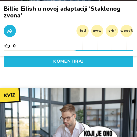
Billie Eilish u novoj adaptaciji 'Staklenog
zvona'
lol!
aww
vrh!
woot?!
0
KOMENTIRAJ
KVIZ