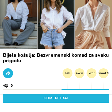
Bijela košulja: Bezvremenski komad za svaku
prigodu
lol!
aww
vrh!
woot?!
0
KOMENTIRAJ