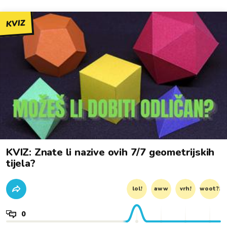
KVIZ
KVIZ: Znate li nazive ovih 7/7 geometrijskih
tijela?
lol!
aww
vrh!
woot?!
0