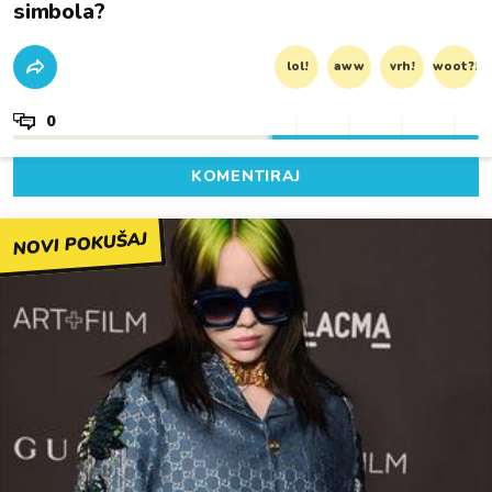
simbola?
lol!
aww
vrh!
woot?!
0
KOMENTIRAJ
NOVI POKUŠAJ