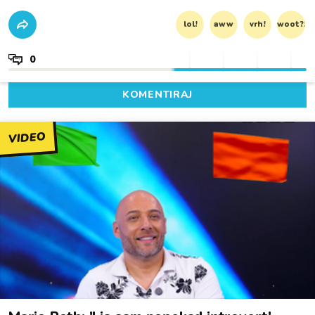
lol!
aww
vrh!
woot?!
0
KOMENTIRAJ
VIDEO