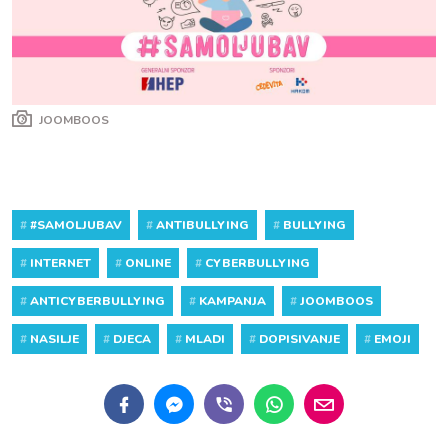
JOOMBOOS
#
#SAMOLJUBAV
#
ANTIBULLYING
#
BULLYING
#
INTERNET
#
ONLINE
#
CYBERBULLYING
#
ANTICYBERBULLYING
#
KAMPANJA
#
JOOMBOOS
#
NASILJE
#
DJECA
#
MLADI
#
DOPISIVANJE
#
EMOJI