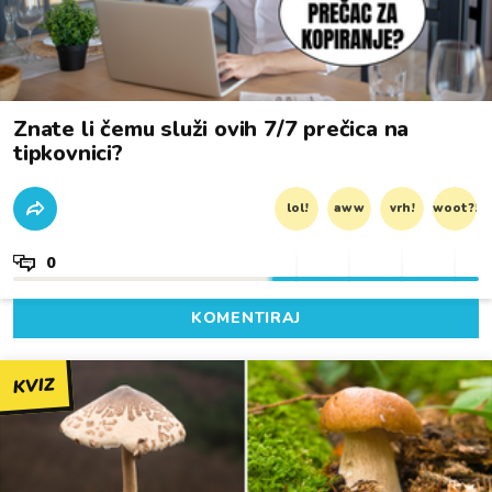
Znate li čemu služi ovih 7/7 prečica na
tipkovnici?
lol!
aww
vrh!
woot?!
0
KOMENTIRAJ
KVIZ