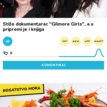
Stiže dokumentarac "Gilmore Girls", a u
pripremi je i knjiga
lol!
aww
vrh!
woot?!
0
KOMENTIRAJ
BOGATSTVO MORA