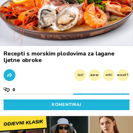
Recepti s morskim plodovima za lagane
ljetne obroke
lol!
aww
vrh!
woot?!
0
KOMENTIRAJ
ODJEVNI KLASIK