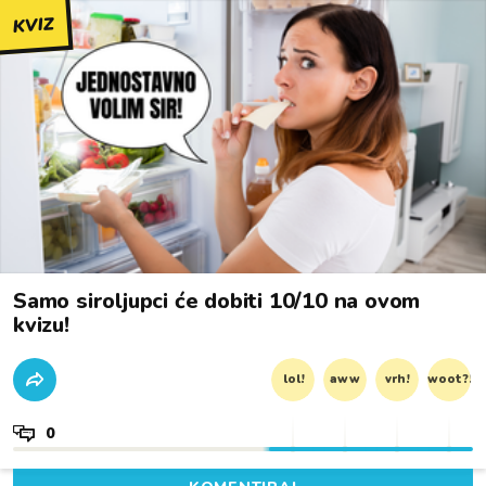
KVIZ
Samo siroljupci će dobiti 10/10 na ovom
kvizu!
lol!
aww
vrh!
woot?!
0