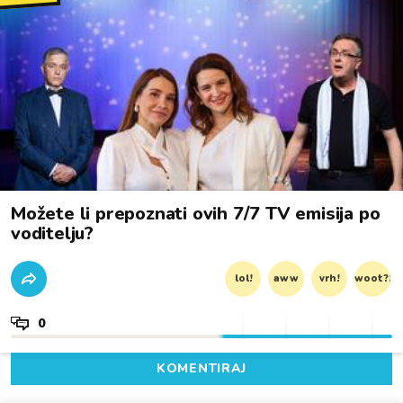
Možete li prepoznati ovih 7/7 TV emisija po
voditelju?
lol!
aww
vrh!
woot?!
0
KOMENTIRAJ