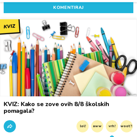
KOMENTIRAJ
KVIZ
KVIZ: Kako se zove ovih 8/8 školskih
pomagala?
lol!
aww
vrh!
woot?!