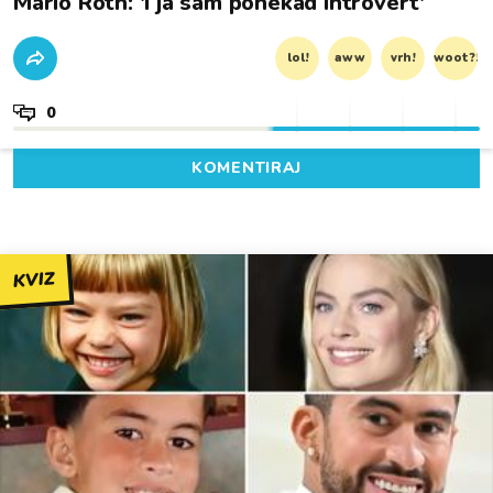
Mario Roth: 'I ja sam ponekad introvert'
lol!
aww
vrh!
woot?!
0
KOMENTIRAJ
KVIZ