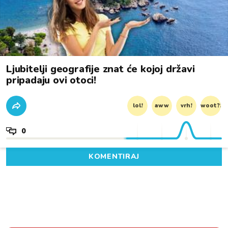
Ljubitelji geografije znat će kojoj državi
pripadaju ovi otoci!
lol!
aww
vrh!
woot?!
0
KOMENTIRAJ