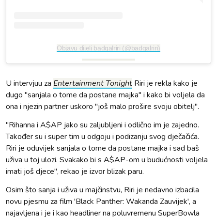
Objavu dijeli badgalriri (@badgalriri)
U intervjuu za
Entertainment Tonight
Riri je rekla kako je
dugo "sanjala o tome da postane majka" i kako bi voljela da
ona i njezin partner uskoro "još malo prošire svoju obitelj".
"Rihanna i A$AP jako su zaljubljeni i odlično im je zajedno.
Također su i super tim u odgoju i podizanju svog dječačića.
Riri je oduvijek sanjala o tome da postane majka i sad baš
uživa u toj ulozi. Svakako bi s A$AP-om u budućnosti voljela
imati još djece", rekao je izvor blizak paru.
Osim što sanja i uživa u majčinstvu, Riri je nedavno izbacila
novu pjesmu za film 'Black Panther: Wakanda Zauvijek', a
najavljena i je i kao headliner na poluvremenu SuperBowla