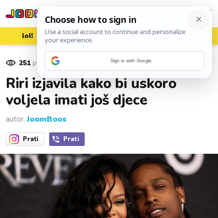
lol!
aww
vrh!
woot?!
251
pregleda
Sign in with Google
14. studenoga 2022.
Riri izjavila kako bi uskoro
voljela imati još djece
autor:
JoomBoos
Prati
Prati