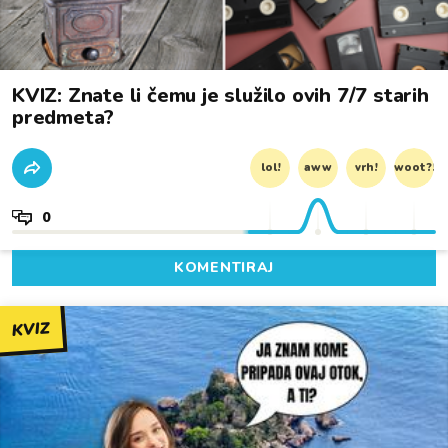
KVIZ: Znate li čemu je služilo ovih 7/7 starih
predmeta?
lol!
aww
vrh!
woot?!
0
KOMENTIRAJ
KVIZ