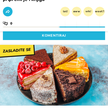
lol!
aww
vrh!
woot?!
0
KOMENTIRAJ
ZASLADITE SE