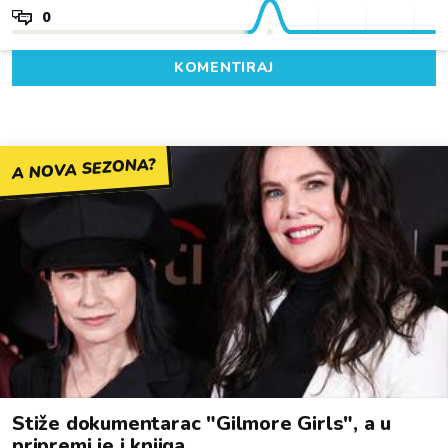
0
KOMENTIRAJ
A NOVA SEZONA?
Stiže dokumentarac "Gilmore Girls", a u
pripremi je i knjiga