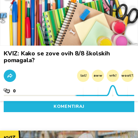
KVIZ: Kako se zove ovih 8/8 školskih
pomagala?
lol!
aww
vrh!
woot?!
0
KOMENTIRAJ
KVIZ