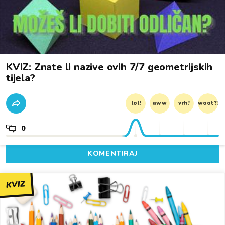
KVIZ: Znate li nazive ovih 7/7 geometrijskih
tijela?
lol!
aww
vrh!
woot?!
0
KOMENTIRAJ
KVIZ