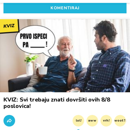
KOMENTIRAJ
KVIZ
KVIZ: Svi trebaju znati dovršiti ovih 8/8
poslovica!
lol!
aww
vrh!
woot?!