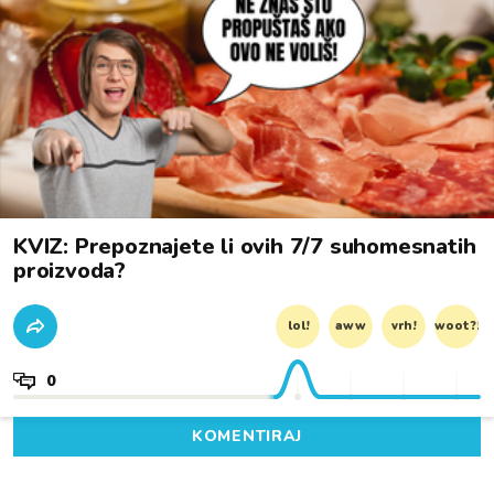
KVIZ: Prepoznajete li ovih 7/7 suhomesnatih
proizvoda?
lol!
aww
vrh!
woot?!
0
KOMENTIRAJ