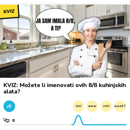
KVIZ
KVIZ: Možete li imenovati ovih 8/8 kuhinjskih
alata?
lol!
aww
vrh!
woot?!
0