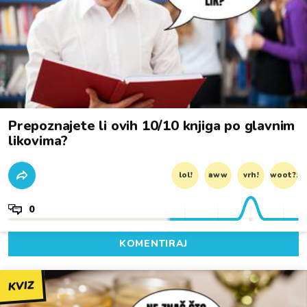
Prepoznajete li ovih 10/10 knjiga po glavnim
likovima?
lol!
aww
vrh!
woot?!
0
KOMENTIRAJ
KVIZ