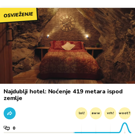
OSVJEŽENJE
Najdublji hotel: Noćenje 419 metara ispod
zemlje
lol!
aww
vrh!
woot?!
0