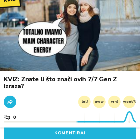
KVIZ: Znate li što znači ovih 7/7 Gen Z
izraza?
lol!
aww
vrh!
woot?!
0
KOMENTIRAJ