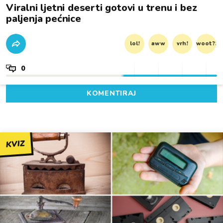
Viralni ljetni deserti gotovi u trenu i bez
paljenja pećnice
lol!
aww
vrh!
woot?!
0
KOMENTIRAJ
KVIZ