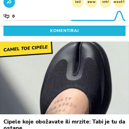
lol!
aww
vrh!
woot?!
0
KOMENTIRAJ
CAMEL TOE CIPELE
Cipele koje obožavate ili mrzite: Tabi je tu da
ostane