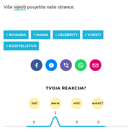
Više
vijesti
posjetite naše stranice.
#
RIHANNA
#
MAMA
#
CELEBRITY
#
VIJESTI
#
RODITELJSTVO
TVOJA REAKCIJA?
lol!
aww
vrh!
woot?!
1
0
0
0