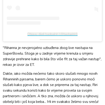
Objavu dijeli badgalriri (@badgalriri)
"Rihanna je nevjerojatno uzbuđena zbog live nastupa na
SuperBowlu. Stoga je u zadnje vrijeme krenula u smjeru
zdravije prehrane kako bi bila što više fit za taj važan nastup",
rekao je izvor za ET.
Dakle, iako možda nećemo tako skoro slušati mnogo novih
Rihanninih pjesama, barem ćemo je uskoro ponovno moći
slušati kako pjeva live, a dok se priprema za taj nastup, Riri
svaku sekundu koristi kako bi vrijeme provela sa svojim
partnerom i sinčićem. A tko zna, možda će uskoro u njihovoj
obitelji biti i još koja beba... Mi im svakako želimo svu sreću!