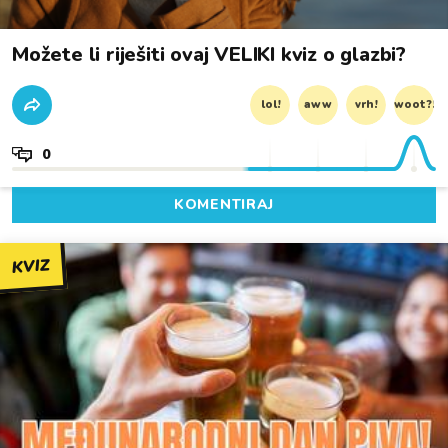
Možete li riješiti ovaj VELIKI kviz o glazbi?
lol!
aww
vrh!
woot?!
0
KOMENTIRAJ
KVIZ