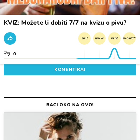
KVIZ: Možete li dobiti 7/7 na kvizu o pivu?
lol!
aww
vrh!
woot?!
0
KOMENTIRAJ