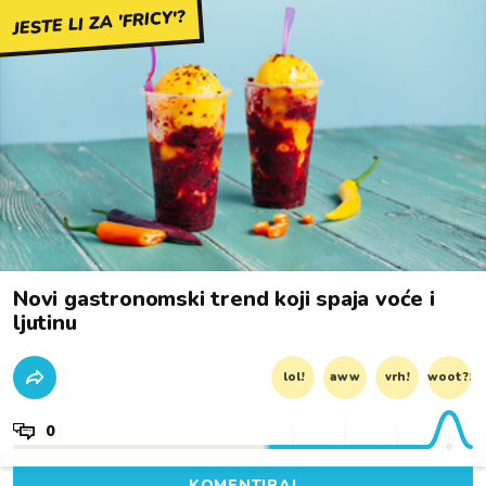
JESTE LI ZA 'FRICY'?
Novi gastronomski trend koji spaja voće i
ljutinu
lol!
aww
vrh!
woot?!
0
KOMENTIRAJ