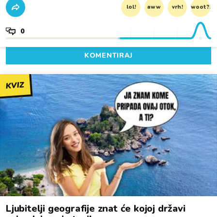
lol!
aww
vrh!
woot?!
0
KOMENTIRAJ
KVIZ
Ljubitelji geografije znat će kojoj državi