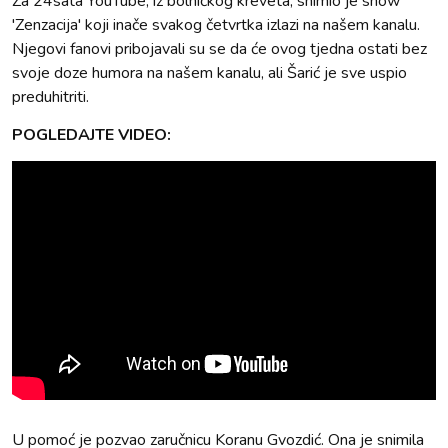
Za 24sata YouTube, iz bolničkog kreveta, snimio je show
'Zenzacija' koji inače svakog četvrtka izlazi na našem kanalu.
Njegovi fanovi pribojavali su se da će ovog tjedna ostati bez
svoje doze humora na našem kanalu, ali Šarić je sve uspio
preduhitriti.
POGLEDAJTE VIDEO:
U pomoć je pozvao zaručnicu Koranu Gvozdić. Ona je snimila