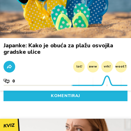
Japanke: Kako je obuća za plažu osvojila
gradske ulice
lol!
aww
vrh!
woot?!
0
KOMENTIRAJ
KVIZ