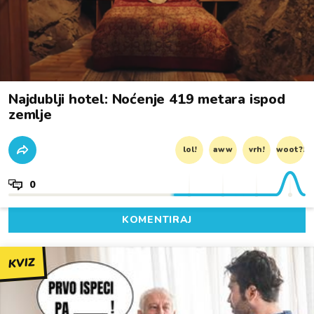
Najdublji hotel: Noćenje 419 metara ispod
zemlje
lol!
aww
vrh!
woot?!
0
KOMENTIRAJ
KVIZ