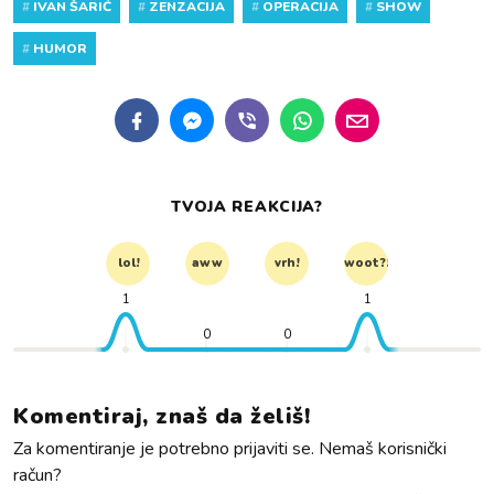
#
IVAN ŠARIĆ
#
ZENZACIJA
#
OPERACIJA
#
SHOW
#
HUMOR
TVOJA REAKCIJA?
lol!
aww
vrh!
woot?!
1
1
0
0
Komentiraj, znaš da želiš!
Za komentiranje je potrebno prijaviti se. Nemaš korisnički
račun?