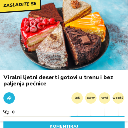
ZASLADITE SE
Viralni ljetni deserti gotovi u trenu i bez
paljenja pećnice
lol!
aww
vrh!
woot?!
0
KOMENTIRAJ