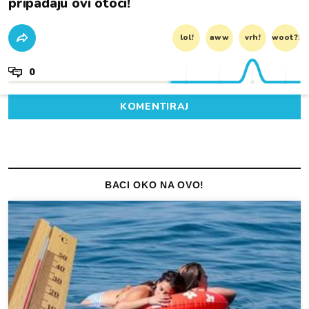
pripadaju ovi otoci!
lol!
aww
vrh!
woot?!
0
KOMENTIRAJ