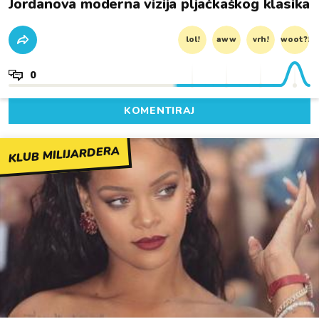
Jordanova moderna vizija pljačkaškog klasika
lol!
aww
vrh!
woot?!
0
KOMENTIRAJ
KLUB MILIJARDERA