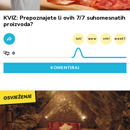
KVIZ: Prepoznajete li ovih 7/7 suhomesnatih
proizvoda?
lol!
aww
vrh!
woot?!
0
KOMENTIRAJ
OSVJEŽENJE