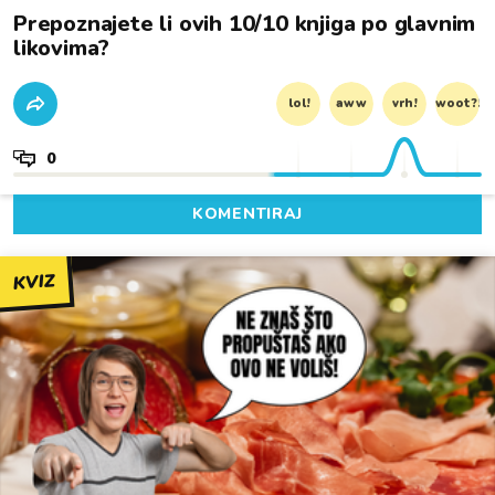
Prepoznajete li ovih 10/10 knjiga po glavnim
likovima?
lol!
aww
vrh!
woot?!
0
KOMENTIRAJ
KVIZ