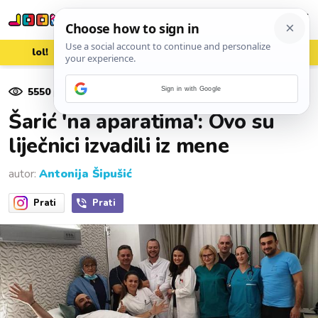
lol!
aww
vrh!
woot?!
5550
pregleda
Sign in with Google
17. siječnja 2020.
Šarić 'na aparatima': Ovo su
liječnici izvadili iz mene
autor:
Antonija Šipušić
Prati
Prati