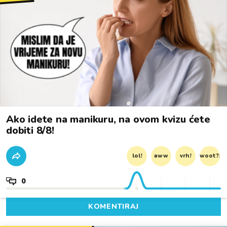
Ako idete na manikuru, na ovom kvizu ćete
dobiti 8/8!
lol!
aww
vrh!
woot?!
0
KOMENTIRAJ