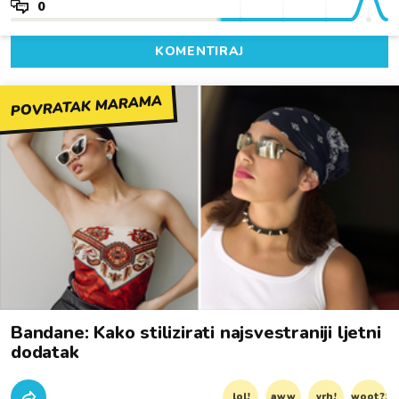
0
KOMENTIRAJ
POVRATAK MARAMA
Bandane: Kako stilizirati najsvestraniji ljetni
dodatak
lol!
aww
vrh!
woot?!