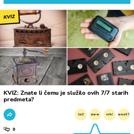
KVIZ
KVIZ: Znate li čemu je služilo ovih 7/7 starih
predmeta?
lol!
aww
vrh!
woot?!
0