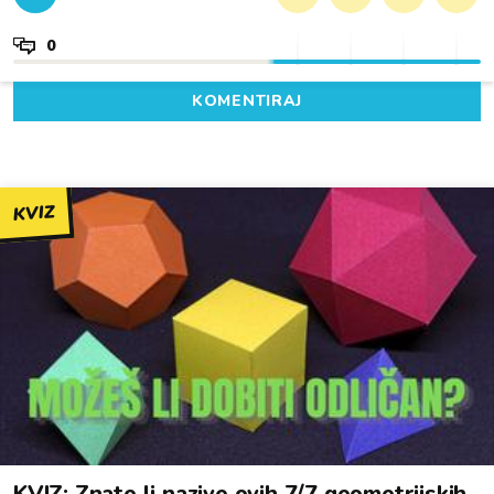
0
KOMENTIRAJ
KVIZ
KVIZ: Znate li nazive ovih 7/7 geometrijskih