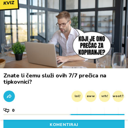
KVIZ
Znate li čemu služi ovih 7/7 prečica na
tipkovnici?
lol!
aww
vrh!
woot?!
0
KOMENTIRAJ