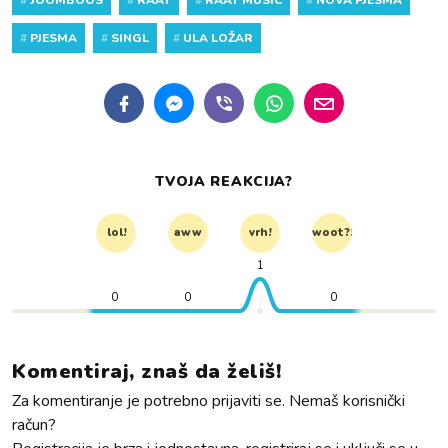
#
PJESMA
#
SINGL
#
ULA LOŽAR
TVOJA REAKCIJA?
lol!
aww
vrh!
woot?!
1
0
0
0
Komentiraj, znaš da želiš!
Za komentiranje je potrebno prijaviti se. Nemaš korisnički
račun?