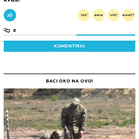
lol!
aww
vrh!
woot?!
0
KOMENTIRAJ