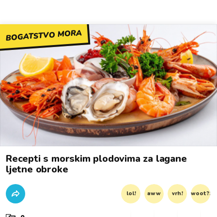
BOGATSTVO MORA
Recepti s morskim plodovima za lagane
ljetne obroke
lol!
aww
vrh!
woot?!