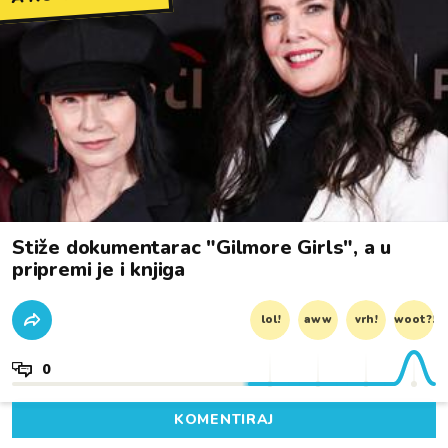
Stiže dokumentarac "Gilmore Girls", a u
pripremi je i knjiga
lol!
aww
vrh!
woot?!
0
KOMENTIRAJ