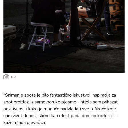
PR
"Snimanje spota je bilo fantastično iskustvo! Inspiracija za
spot proizlazi iz same poruke pjesme - htjela sam prikazati
pozitivnost i kako je moguće nadvladati sve teškoće koje
nam život donosi, slično kao efekt pada domino kockica", -
kaže mlada pjevačica.