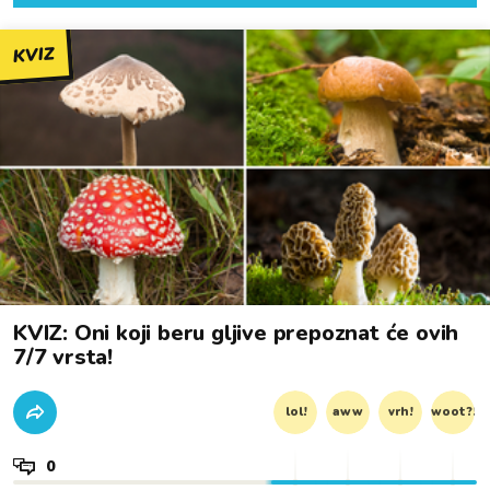
KVIZ
KVIZ: Oni koji beru gljive prepoznat će ovih
7/7 vrsta!
lol!
aww
vrh!
woot?!
0