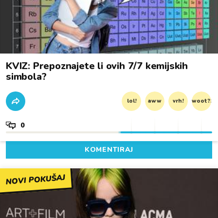
KVIZ: Prepoznajete li ovih 7/7 kemijskih
simbola?
lol!
aww
vrh!
woot?!
0
KOMENTIRAJ
NOVI POKUŠAJ