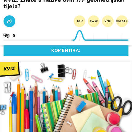
tijela?
lol!
aww
vrh!
woot?!
0
KOMENTIRAJ
KVIZ