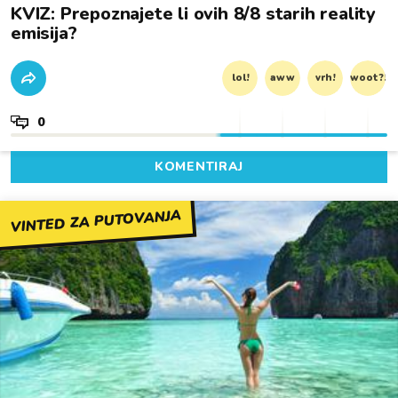
KVIZ: Prepoznajete li ovih 8/8 starih reality
emisija?
lol!
aww
vrh!
woot?!
0
KOMENTIRAJ
VINTED ZA PUTOVANJA