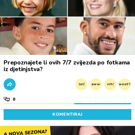
Prepoznajete li ovih 7/7 zvijezda po fotkama
iz djetinjstva?
lol!
aww
vrh!
woot?!
0
KOMENTIRAJ
A NOVA SEZONA?