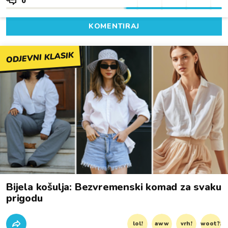
0
KOMENTIRAJ
ODJEVNI KLASIK
Bijela košulja: Bezvremenski komad za svaku
prigodu
lol!
aww
vrh!
woot?!