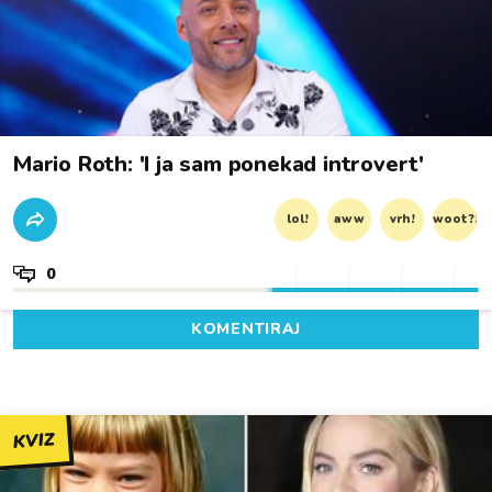
Mario Roth: 'I ja sam ponekad introvert'
lol!
aww
vrh!
woot?!
0
KOMENTIRAJ
KVIZ