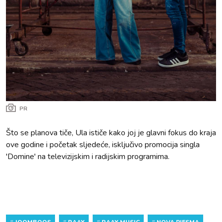
PR
Što se planova tiče, Ula ističe kako joj je glavni fokus do kraja
ove godine i početak sljedeće, isključivo promocija singla
'Domine' na televizijskim i radijskim programima.
#
JOOMBOOS
#
RAAY
#
RAAY MUSIC
#
NOVA PJESMA