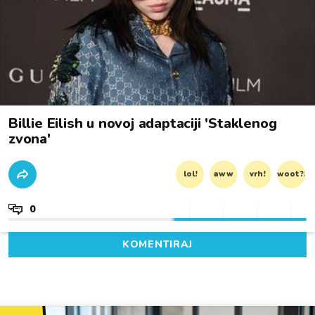
Billie Eilish u novoj adaptaciji 'Staklenog
zvona'
lol!
aww
vrh!
woot?!
0
KOMENTIRAJ