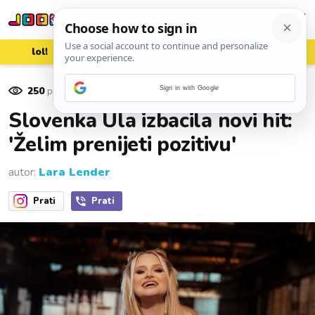
lol!
aww
vrh!
woot?!
250
pregleda
Sign in with Google
28. studenoga 2023.
Slovenka Ula izbacila novi hit:
'Želim prenijeti pozitivu'
autor:
Lara Lender
Prati
Prati