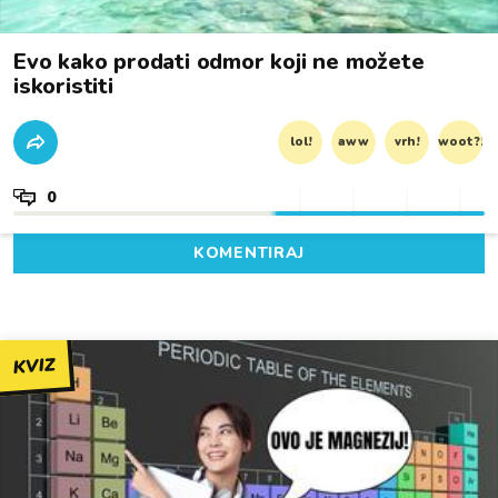
Evo kako prodati odmor koji ne možete
iskoristiti
lol!
aww
vrh!
woot?!
0
KOMENTIRAJ
KVIZ