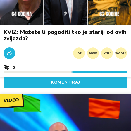
KVIZ: Možete li pogoditi tko je stariji od ovih
zvijezda?
lol!
aww
vrh!
woot?!
0
KOMENTIRAJ
VIDEO